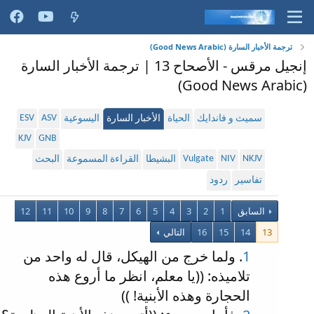
ترجمة الأخبار السارة (Good News Arabic)
إنجيل مرقس - الأصحاح 13 | ترجمة الأخبار السارة
(Good News Arabic)
ESV
ASV
سميث و فاندايك
الحياة
الأخبار السارة
اليسوعية
KJV
GNB
Vulgate
NIV
NKJV
البشيطا
القراءة المسموعة
البحث
تفاسير
ردود
السابق
1
2
3
4
5
6
7
8
9
10
11
12
13
14
15
16
التالي
1
. ولما خرج من الهيكل، قال له واحد من
تلاميذه: ((يا معلم، انظر ما أروع هذه
الحجارة وهذه الأبنية! ))