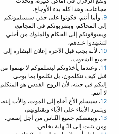
وتقع الزلازل في أماكن كثيرة، وتحدث
مجاعات، وهذا كله بدء الأوجاع.
9
. وأما أنتم، فكونوا على حذر. سيسلمونكم
إلى المحاكم، ويضربونكم في المجامع،
ويسوقونكم إلى الحكام والملوك من أجلي
لتشهدوا عندهم،
10
. لأنه يجب قبل الآخرة إعلان البشارة إلى
جميع الشعوب.
11
. وعندما يأخذونكم ليسلموكم لا تهتموا من
قبل كيف تتكلمون، بل تكلموا بما يوحى
إليكم في حينه، لأن الروح القدس هو المتكلم
لا أنتم.
12
. سيسلم الأخ أخاه إلى الموت، والأب إبنه،
ويتمرد الأبناء على الآباء ويقتلونهم،
13
. ويبغضكم جميع النّـاس من أجل إسمي.
ومن يثبت إلى النّـهاية يخلص.