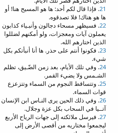
الذين اختارهم قصر تلك الأيام.
21
. فإذا قال لكم أحد: ها هو المسيح هنا! أو
ها هو هناك! فلا تصدقوه.
22
. فسيظهر مسحاء دجالون وأنبـياء كذابون
يعملون آيات ومعجزات، ولو أمكنهم لضللوا
الذين اختارهم الله.
23
. فكونوا أنتم على حذر. ها أنا أنبأتكم بكل
شيء.
24
. وفي تلك الأيام، بعد زمن الضّـيق، تظلم
الشـمس ولا يضيء القمر.
25
. وتتساقط النجوم من السماء وتتزعزع
قوات السماء.
26
. وفي ذلك الحين يرى النـاس ابن الإنسان
آتــيا في السحاب بكل عزة وجلال.
27
. فيرسل ملائكته إلى جهات الرياح الأربع
ليجمعوا مختاريه من أقصى الأرض إلى