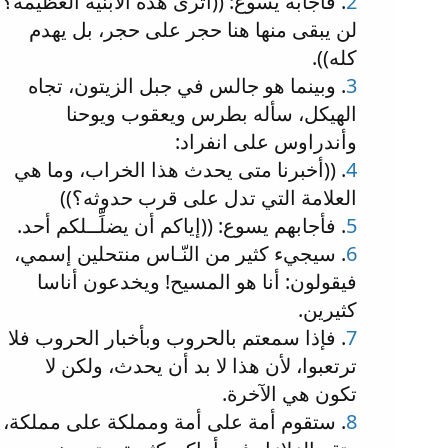
2
. فأجابه يسوع: ((أترى هذه الأبنية العظيمة؟
لن يبقى منها هنا حجر على حجر، بل يهدم
كله)).
3
. وبينما هو جالس في جبل الزيتون، تجاه
الهيكل، سأله بطرس ويعقوب ويوحنا
وأندراوس على انفراد:
4
. ((أخبرنا متى يحدث هذا الخراب، وما هي
العلامة التي تدل على قرب حدوثه؟))
5
. فأجابهم يسوع: ((إياكم أن يضلِّــلكم أحد.
6
. سيجيء كثير من النّـاس منتحلين إسمي،
فيقولون: أنا هو المسيح! ويخدعون أناسا
كثيرين.
7
. فإذا سمعتم بالحروب وبأخبار الحروب فلا
ترتعبوا، لأن هذا لا بد أن يحدث، ولكن لا
تكون هي الآخرة.
8
. ستقوم أمة على أمة ومملكة على مملكة،