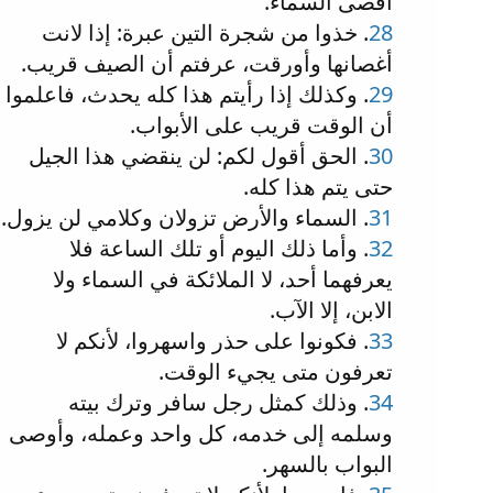
أقصى السماء.
28
. خذوا من شجرة التين عبرة: إذا لانت
أغصانها وأورقت، عرفتم أن الصيف قريب.
29
. وكذلك إذا رأيتم هذا كله يحدث، فاعلموا
أن الوقت قريب على الأبواب.
30
. الحق أقول لكم: لن ينقضي هذا الجيل
حتى يتم هذا كله.
31
. السماء والأرض تزولان وكلامي لن يزول.
32
. وأما ذلك اليوم أو تلك الساعة فلا
يعرفهما أحد، لا الملائكة في السماء ولا
الابن، إلا الآب.
33
. فكونوا على حذر واسهروا، لأنكم لا
تعرفون متى يجيء الوقت.
34
. وذلك كمثل رجل سافر وترك بيته
وسلمه إلى خدمه، كل واحد وعمله، وأوصى
البواب بالسهر.