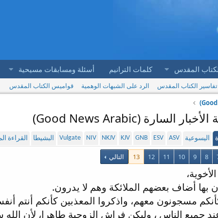
لكتاب المقدس
كلمات الترانيم
أسئلة ومسابقات مسيحية
تفاسير الكتاب المقدس
الرد على الشبهات الوهمية
قواميس الكتاب المقدس
Vulgate
NIV
NKJV
KJV
GNB
ESV
ASV
ة
اليسوعية
البشيطا
القراءة ا
8
9
10
11
12
13
التالي
لأخوية،
لأن بها أضاف بعضهم الملائكة وهم لا يدرون.
أنكم مسجونون معهم، واذكروا المعذبين كأنكم أنتم أنف
ند جميع الناس ، وليكن فراش الزوجية طاهرا، لأن الله س