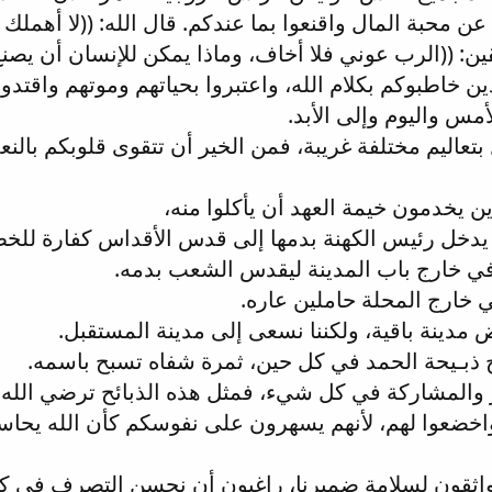
ن محبة المال واقنعوا بما عندكم. قال الله: ((لا أهملك و
قين: ((الرب عوني فلا أخاف، وماذا يمكن للإنسان أن يصن
ن خاطبوكم بكلام الله، واعتبروا بحياتهم وموتهم واقتدوا 
أمس واليوم وإلى الأبد.
ل بتعاليم مختلفة غريبة، فمن الخير أن تتقوى قلوبكم بالنعم
ذين يخدمون خيمة العهد أن يأكلوا منه،
ي يدخل رئيس الكهنة بدمها إلى قدس الأقداس كفارة للخطي
ي خارج باب المدينة ليقدس الشعب بدمه.
في خارج المحلة حاملين عاره.
رض مدينة باقية، ولكننا نسعى إلى مدينة المستقبل.
ح ذبـيحة الحمد في كل حين، ثمرة شفاه تسبح باسمه.
ر والمشاركة في كل شيء، فمثل هذه الذبائح ترضي الله.
خضعوا لهم، لأنهم يسهرون على نفوسكم كأن الله يحاسبه
ن واثقون لسلامة ضميرنا، راغبون أن نحسن التصرف في 