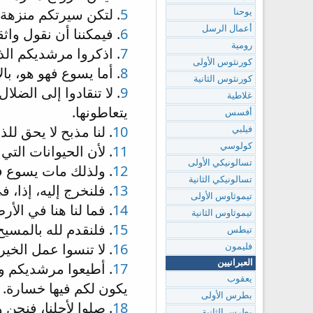
5
. لتكن سيرتكم منزهة ع
يوحنا
أعمال الرسل
6
. فيمكننا أن نقول واث
رومية
7
. اذكروا مرشديكم الذي
كورنثوس الأولى
8
. أما يسوع فهو هو، بال
كورنثوس الثانية
9
. لا تنقادوا إلى الضلا
غلاطية
يتعاطونها.
أفسس
10
. لنا مذبح لا يحق لل
فيلبي
كولوسي
11
. لأن الحيوانات الت
تسالونيكي الأولى
12
. ولذلك مات يسوع ف
تسالونيكي الثانية
13
. فلنخرج إليه، إذا، 
تيموثاوس الأولى
14
. فما لنا هنا في الأ
تيموثاوس الثانية
15
. فلنقدم لله بالمسي
تيطس
16
. لا تنسوا عمل الخي
فليمون
العبرانيين
17
. أطيعوا مرشديكم وا
يعقوب
يكون لكم فيها خسارة.
بطرس الأولى
18
. صلوا لأجلنا، فنح
بطرس الثانية