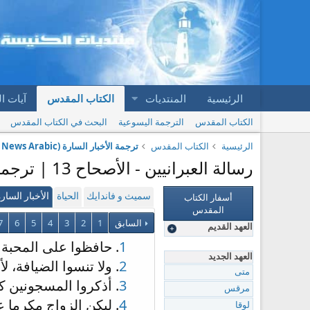
الرئيسية
المنتديات
الكتاب المقدس
آيات ا
الكتاب المقدس
الترجمة اليسوعية
البحث في الكتاب المقدس
الرئيسية
الكتاب المقدس
ترجمة الأخبار السارة (Good News Arabic)
رسالة العبرانيين - الأصحاح 13 | ترجمة الأخبار السارة (Good News Arabic)
أسفار الكتاب
سميث و فاندايك
الحياة
الأخبار السار
المقدس
السابق
1
2
3
4
5
6
7
العهد القديم
1
. حافظوا على المحبة ا
العهد الجديد
2
. ولا تنسوا الضيافة، 
متى
3
. أذكروا المسجونين ك
مرقس
4
. ليكن الزواج مكرما ع
لوقا