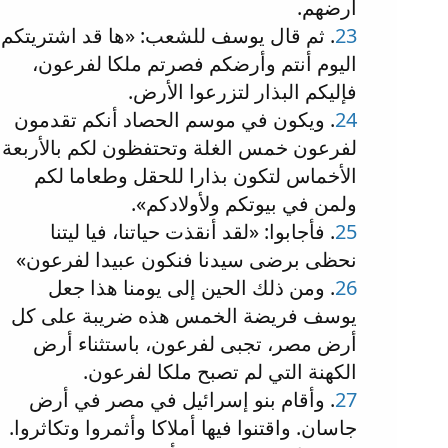
أرضهم.
23
. ثم قال يوسف للشعب: «ها قد اشتريتكم
اليوم أنتم وأرضكم فصرتم ملكا لفرعون،
فإليكم البذار لتزرعوا الأرض.
24
. ويكون في موسم الحصاد أنكم تقدمون
لفرعون خمس الغلة وتحتفظون لكم بالأربعة
الأخماس لتكون بذارا للحقل وطعاما لكم
ولمن في بيوتكم ولأولادكم».
25
. فأجابوا: «لقد أنقذت حياتنا، فيا ليتنا
نحظى برضى سيدنا فنكون عبيدا لفرعون»
26
. ومن ذلك الحين إلى يومنا هذا جعل
يوسف فريضة الخمس هذه ضريبة على كل
أرض مصر، تجبى لفرعون، باستثناء أرض
الكهنة التي لم تصبح ملكا لفرعون.
27
. وأقام بنو إسرائيل في مصر في أرض
جاسان. واقتنوا فيها أملاكا وأثمروا وتكاثروا.