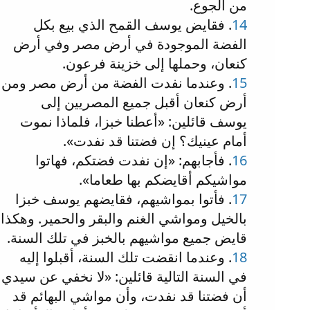
من الجوع.
14
. فقايض يوسف القمح الذي بيع بكل
الفضة الموجودة في أرض مصر وفي أرض
كنعان، وحملها إلى خزينة فرعون.
15
. وعندما نفدت الفضة من أرض مصر ومن
أرض كنعان أقبل جميع المصريين إلى
يوسف قائلين: «أعطنا خبزا، فلماذا نموت
أمام عينيك؟ إن فضتنا قد نفدت».
16
. فأجابهم: «إن نفدت فضتكم، فهاتوا
مواشيكم أقايضكم بها طعاما».
17
. فأتوا بمواشيهم، فقايضهم يوسف خبزا
بالخيل ومواشي الغنم والبقر والحمير. وهكذا
قايض جميع مواشيهم بالخبز في تلك السنة.
18
. وعندما انقضت تلك السنة، أقبلوا إليه
في السنة التالية قائلين: «لا نخفي عن سيدي
أن فضتنا قد نفدت، وأن مواشي البهائم قد