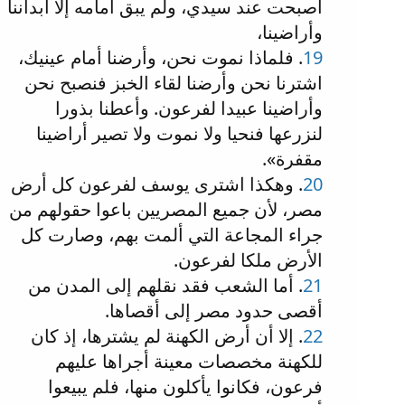
أصبحت عند سيدي، ولم يبق أمامه إلا أبداننا
وأراضينا،
19
. فلماذا نموت نحن، وأرضنا أمام عينيك،
اشترنا نحن وأرضنا لقاء الخبز فنصبح نحن
وأراضينا عبيدا لفرعون. وأعطنا بذورا
لنزرعها فنحيا ولا نموت ولا تصير أراضينا
مقفرة».
20
. وهكذا اشترى يوسف لفرعون كل أرض
مصر، لأن جميع المصريين باعوا حقولهم من
جراء المجاعة التي ألمت بهم، وصارت كل
الأرض ملكا لفرعون.
21
. أما الشعب فقد نقلهم إلى المدن من
أقصى حدود مصر إلى أقصاها.
22
. إلا أن أرض الكهنة لم يشترها، إذ كان
للكهنة مخصصات معينة أجراها عليهم
فرعون، فكانوا يأكلون منها، فلم يبيعوا