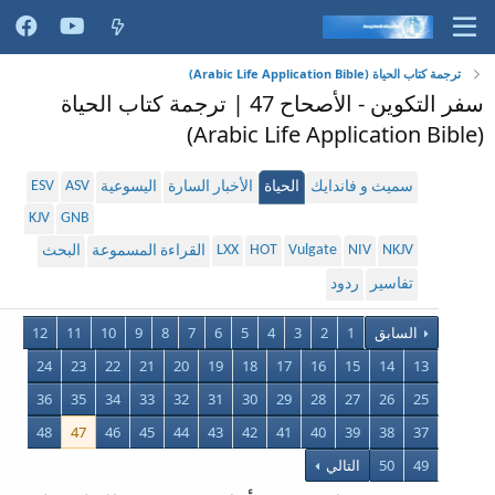
ترجمة كتاب الحياة (Arabic Life Application Bible)
سفر التكوين - الأصحاح 47 | ترجمة كتاب الحياة
(Arabic Life Application Bible)
ESV
ASV
سميث و فاندايك
الحياة
الأخبار السارة
اليسوعية
KJV
GNB
LXX
HOT
Vulgate
NIV
NKJV
القراءة المسموعة
البحث
تفاسير
ردود
السابق
1
2
3
4
5
6
7
8
9
10
11
12
24
23
22
21
20
19
18
17
16
15
14
13
36
35
34
33
32
31
30
29
28
27
26
25
48
47
46
45
44
43
42
41
40
39
38
37
49
50
التالي