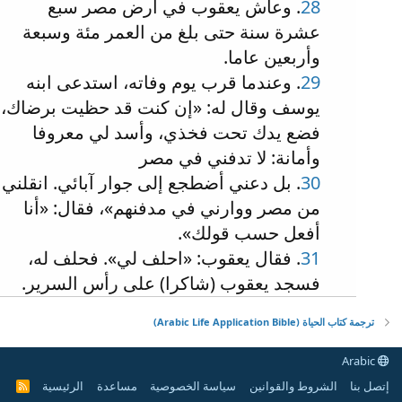
28
. وعاش يعقوب في أرض مصر سبع
عشرة سنة حتى بلغ من العمر مئة وسبعة
وأربعين عاما.
29
. وعندما قرب يوم وفاته، استدعى ابنه
يوسف وقال له: «إن كنت قد حظيت برضاك،
فضع يدك تحت فخذي، وأسد لي معروفا
وأمانة: لا تدفني في مصر
30
. بل دعني أضطجع إلى جوار آبائي. انقلني
من مصر ووارني في مدفنهم»، فقال: «أنا
أفعل حسب قولك».
31
. فقال يعقوب: «احلف لي». فحلف له،
فسجد يعقوب (شاكرا) على رأس السرير.
ترجمة كتاب الحياة (Arabic Life Application Bible)
Arabic
إتصل بنا
الشروط والقوانين
سياسة الخصوصية
مساعدة
الرئيسية
R
S