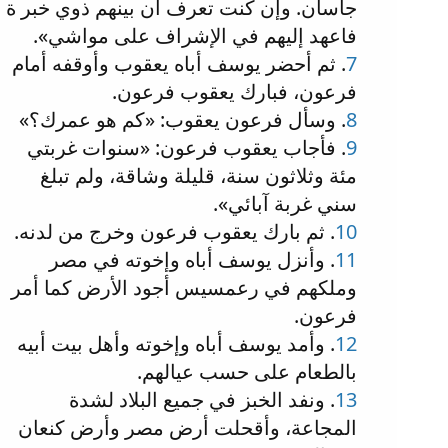
جاسان. وإن كنت تعرف أن بينهم ذوي خبر ة
فاعهد إليهم في الإشراف على مواشي».
7
. ثم أحضر يوسف أباه يعقوب وأوقفه أمام
فرعون، فبارك يعقوب فرعون.
8
. وسأل فرعون يعقوب: «كم هو عمرك؟»
9
. فأجاب يعقوب فرعون: «سنوات غربتي
مئة وثلاثون سنة، قليلة وشاقة، ولم تبلغ
سني غربة آبائي».
10
. ثم بارك يعقوب فرعون وخرج من لدنه.
11
. وأنزل يوسف أباه وإخوته في مصر
وملكهم في رعمسيس أجود الأرض كما أمر
فرعون.
12
. وأمد يوسف أباه وإخوته وأهل بيت أبيه
بالطعام على حسب عيالهم.
13
. ونفد الخبز في جميع البلاد لشدة
المجاعة، وأقحلت أرض مصر وأرض كنعان