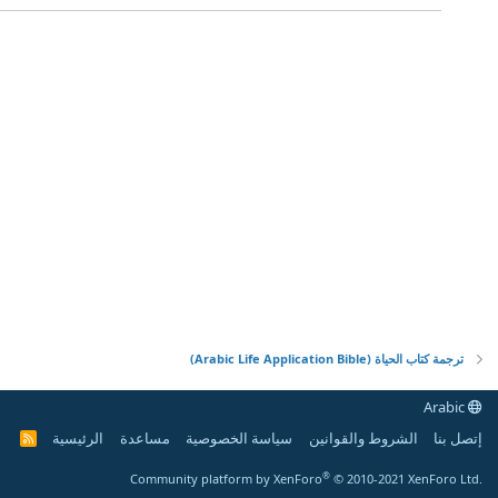
ترجمة كتاب الحياة (Arabic Life Application Bible)
Arabic
إتصل بنا
الشروط والقوانين
سياسة الخصوصية
مساعدة
الرئيسية
R
S
S
®
Community platform by XenForo
© 2010-2021 XenForo Ltd.