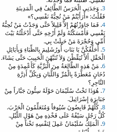
3
. وَجَدَنِي الْحَرَسُ الطَّائِفُ فِي الْمَدِينَةِ
فَقُلْتُ: «أَرَأَيْتُمْ مَنْ تُحِبُّهُ نَفْسِي؟»
4
. فَمَا جَاوَزْتُهُمْ إِلاَّ قَلِيلاً حَتَّى وَجَدْتُ مَنْ تُحِبُّهُ
نَفْسِي فَأَمْسَكْتُهُ وَلَمْ أَرْخِهِ حَتَّى أَدْخَلْتُهُ بَيْتَ
أُمِّي وَحُجْرَةَ مَنْ حَبِلَتْ بِي.
5
. أُحَلِّفُكُنَّ يَا بَنَاتِ أُورُشَلِيمَ بِالظِّبَاءِ وَبِأَيَائِلِ
الْحَقْلِ أَلاَّ تُيَقِّظْنَ وَلاَ تُنَبِّهْنَ الْحَبِيبَ حَتَّى يَشَاءَ.
6
. مَنْ هَذِهِ الطَّالِعَةُ مِنَ الْبَرِّيَّةِ كَأَعْمِدَةٍ مِنْ
دُخَانٍ مُعَطَّرَةً بِالْمُرِّ وَاللُّبَانِ وَبِكُلِّ أَذِرَّةِ
التَّاجِرِ؟
7
. هُوَذَا تَخْتُ سُلَيْمَانَ حَوْلَهُ سِتُّونَ جَبَّاراً مِنْ
جَبَابِرَةِ إِسْرَائِيلَ.
8
. كُلُّهُمْ قَابِضُونَ سُيُوفاً وَمُتَعَلِّمُونَ الْحَرْبَ.
كُلُّ رَجُلٍ سَيْفُهُ عَلَى فَخْذِهِ مِنْ هَوْلِ اللَّيْلِ.
9
. اَلْمَلِكُ سُلَيْمَانُ عَمِلَ لِنَفْسِهِ تَخْتاً مِنْ
خَشَبِ لُبْنَانَ.