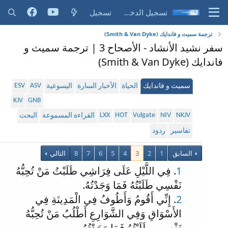
تسجيل الدخول
تسجيل
ترجمة سميث و فاندايك (Smith & Van Dyke)
سفر نشيد الأنشاد - الأصحاح 3 | ترجمة سميث و
فاندايك (Smith & Van Dyke)
ESV
ASV
سميث و فاندايك
الحياة
الأخبار السارة
اليسوعية
KJV
GNB
LXX
HOT
Vulgate
NIV
NKJV
القراءة المسموعة
البحث
تفاسير
ردود
السابق
1
2
3
4
5
6
7
8
التالي
1
. فِي اللَّيْلِ عَلَى فِرَاشِي طَلَبْتُ مَنْ تُحِبُّهُ
نَفْسِي طَلَبْتُهُ فَمَا وَجَدْتُهُ.
2
. إِنِّي أَقُومُ وَأَطُوفُ فِي الْمَدِينَةِ فِي
الأَسْوَاقِ وَفِي الشَّوَارِعِ أَطْلُبُ مَنْ تُحِبُّهُ
نَفْسِي. طَلَبْتُهُ فَمَا وَجَدْتُهُ.