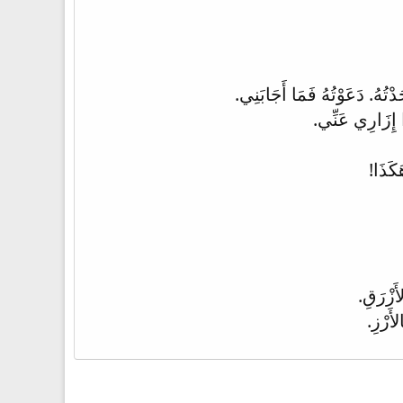
ْتُهُ. دَعَوْتُهُ فَمَا أَجَابَنِي.
إِزَارِي عَنِّي.
َكَذَا!
أَزْرَقِ.
أَرْزِ.