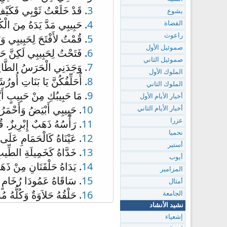
3
. قَدْ خَلَعْتُ ثَوْبِي فَكَيْف
يشوع
4
. حَبِيبِي مَدَّ يَدَهُ مِنَ الْكُ
القضاة
5
. قُمْتُ لأَفْتَحَ لِحَبِيبِي و
راعوث
صموئيل الأول
6
. فَتَحْتُ لِحَبِيبِي لَكِنَّ حَب
صموئيل الثاني
7
. وَجَدَنِي الْحَرَسُ الطَّائ
الملوك الأول
8
. أُحَلِّفُكُنَّ يَا بَنَاتِ أُورُش
الملوك الثاني
9
. مَا حَبِيبُكِ مِنْ حَبِيبٍ أَيَّ
أخبار الأيام الأول
10
. حَبِيبِي أَبْيَضُ وَأَحْمَرُ. 
أخبار الأيام الثاني
11
. رَأْسُهُ ذَهَبٌ إِبْرِيزٌ. 
عزرا
نحميا
12
. عَيْنَاهُ كَالْحَمَامِ عَلَى 
أستير
13
. خَدَّاهُ كَخَمِيلَةِ الطِّيبِ
أيوب
14
. يَدَاهُ حَلْقَتَانِ مِنْ ذَهَ
المزامير
15
. سَاقَاهُ عَمُودَا رُخَامٍ مُ
أمثال
16
. حَلْقُهُ حَلاَوَةٌ وَكُلُّهُ 
الجامعة
نشيد الأنشاد
إشعياء