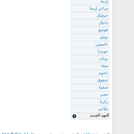
إرميا
مراثي إرميا
حزقيال
دانيال
هوشع
يوئيل
عاموس
عوبديا
يونان
ميخا
ناحوم
حبقوق
صفنيا
حجي
زكريا
ملاخي
العهد الجديد