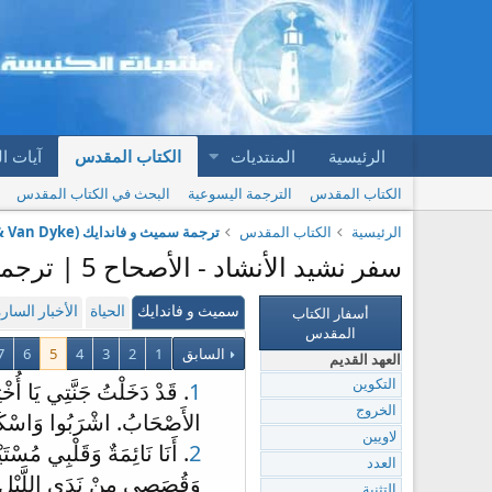
الرئيسية
المنتديات
الكتاب المقدس
آيات ا
الكتاب المقدس
الترجمة اليسوعية
البحث في الكتاب المقدس
الرئيسية
الكتاب المقدس
ترجمة سميث و فاندايك (Smith & Van Dyke)
سفر نشيد الأنشاد - الأصحاح 5 | ترجمة سميث و فاندايك (Smith & Van Dyke)
أسفار الكتاب
سميث و فاندايك
الحياة
الأخبار السار
المقدس
السابق
1
2
3
4
5
6
7
العهد القديم
1
. قَدْ دَخَلْتُ جَنَّتِي يَا أ
التكوين
الخروج
الأَصْحَابُ. اشْرَبُوا وَاسْكَرُوا 
لاويين
2
. أَنَا نَائِمَةٌ وَقَلْبِي مُسْ
العدد
وَقُصَصِي مِنْ نَدَى اللَّيْلِ
التثنية