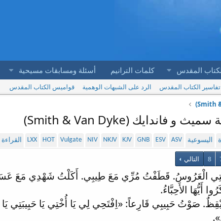
لكتاب المقدس
كلمات الترانيم
أسئلة ومسابقات مسيحية
تفاسير الكتاب المقدس
الرد على الشبهات الوهمية
قواميس الكتاب المقدس
LXX
HOT
Vulgate
NIV
NKJV
KJV
GNB
ESV
ASV
ة
اليسوعية
القراءة
8
التالي
ُخْتِي الْعَرُوسُ. قَطَفْتُ مُرِّي مَعَ طِيبِي. أَكَلْتُ شَهْدِي مَعَ عَسَلِ
أَيُّهَا الأَحِبَّاءُ.
تَيْقِظٌ. صَوْتُ حَبِيبِي قَارِعاً: «اِفْتَحِي لِي يَا أُخْتِي يَا حَبِيبَتِي يَا 
».