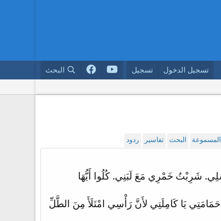
تسجيل الدخول
تسجيل
البحث
 المسموعة
البحث
تفاسير
ردود
ي. شَرِبْتُ خَمْرِي مَعَ لَبَنِي. كُلُوا أَيُّهَا
حَمَامَتِي يَا كَامِلَتِي لأَنَّ رَأْسِي امْتَلَأَ مِنَ الطَّلِّ