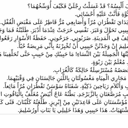
َ أَلْبِسُهُ؟ قَدْ غَسَلْتُ رِجْلَيَّ فَكَيْفَ أُوَسِّخُهُمَا؟
وَّةِ فَأَنَّتْ عَلَيْهِ أَحْشَائِي.
َيَدَايَ تَقْطُرَانِ مُرّاً وَأَصَابِعِي مُرٌّ قَاطِرٌ عَلَى مَقْبَضِ الْقُفْلِ.
ِيبِي تَحَوَّلَ وَعَبَرَ. نَفْسِي خَرَجَتْ عِنْدَمَا أَدْبَرَ. طَلَبْتُهُ فَمَا وَجَد
ِفُ فِي الْمَدِينَةِ. ضَرَبُونِي. جَرَحُونِي. حَفَظَةُ الأَسْوَارِ رَفَعُوا 
َلِيمَ إِنْ وَجَدْتُنَّ حَبِيبِي أَنْ تُخْبِرْنَهُ بِأَنِّي مَرِيضَةٌ حُبّاً.
تُهَا الْجَمِيلَةُ بَيْنَ النِّسَاءِ! مَا حَبِيبُكِ مِنْ حَبِيبٍ حَتَّى تُحَلِّفِينَا ه
مُعْلَمٌ بَيْنَ رَبْوَةٍ.
قُصَصُهُ مُسْتَرْسِلَةٌ حَالِكَةٌ كَالْغُرَابِ.
مَجَارِي الْمِيَاهِ مَغْسُولَتَانِ بِاللَّبَنِ جَالِسَتَانِ فِي وَقْبَيْهِمَا.
 وَأَتْلاَمِ رَيَاحِينَ ذَكِيَّةٍ. شَفَتَاهُ سَوْسَنٌ تَقْطُرَانِ مُرّاً مَائِعاً.
بٍ مُرَصَّعَتَانِ بِالزَّبَرْجَدِ. بَطْنُهُ عَاجٌ أَبْيَضُ مُغَلَّفٌ بِالْيَاقُوتِ ال
ؤَسَّسَتَانِ عَلَى قَاعِدَتَيْنِ مِنْ إِبْرِيزٍ. طَلْعَتُهُ كَلُبْنَانَ. فَتًى كَال
مُشْتَهَيَاتٌ. هَذَا حَبِيبِي وَهَذَا خَلِيلِي يَا بَنَاتِ أُورُشَلِيمَ.