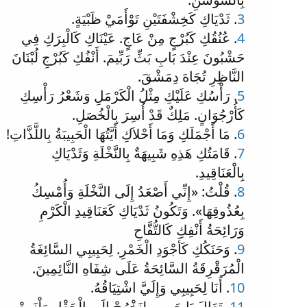
3
. ثَدْيَاكِ كَخِشْفَتَيْنِ تَوْأَمَيْ ظَبْيَةٍ.
4
. عُنُقُكِ كَبُرْجٍ مِنْ عَاجٍ. عَيْنَاكِ كَالْبِرَكِ فِي
حَشْبُونَ عِنْدَ بَابِ بَثِّ رَبِّيمَ. أَنْفُكِ كَبُرْجِ لُبْنَانَ
النَّاظِرِ تُجَاهَ دِمَشْقَ.
5
. رَأْسُكِ عَلَيْكِ مِثْلُ الْكَرْمَلِ وَشَعْرُ رَأْسِكِ
كَأُرْجُوَانٍ. مَلِكٌ قَدْ أُسِرَ بِالْخُصَلِ.
6
. مَا أَجْمَلَكِ وَمَا أَحْلاَكِ أَيَّتُهَا الْحَبِيبَةُ بِاللَّذَّاتِ!
7
. قَامَتُكِ هَذِهِ شَبِيهَةٌ بِالنَّخْلَةِ وَثَدْيَاكِ
بِالْعَنَاقِيدِ.
8
. قُلْتُ: «إِنِّي أَصْعَدُ إِلَى النَّخْلَةِ وَأُمْسِكُ
بِعُذُوقِهَا». وَتَكُونُ ثَدْيَاكِ كَعَنَاقِيدِ الْكَرْمِ
وَرَائِحَةُ أَنْفِكِ كَالتُّفَّاحِ
9
. وَحَنَكُكِ كَأَجْوَدِ الْخَمْرِ. لِحَبِيبِي السَّائِغَةُ
الْمُرَقْرِقَةُ السَّائِحَةُ عَلَى شِفَاهِ النَّائِمِينَ.
10
. أَنَا لِحَبِيبِي وَإِلَيَّ اشْتِيَاقُهُ.
11
. تَعَالَ يَا حَبِيبِي لِنَخْرُجْ إِلَى الْحَقْلِ وَلْنَبِتْ