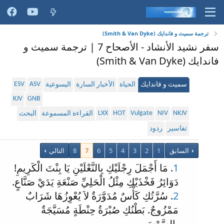
ترجمة سميث و فاندايك (Smith & Van Dyke)
سفر نشيد الأنشاد - الأصحاح 7 | ترجمة سميث و
فاندايك (Smith & Van Dyke)
ESV
ASV
سميث و فاندايك
الحياة
الأخبار السارة
اليسوعية
KJV
GNB
LXX
HOT
Vulgate
NIV
NKJV
القراءة المسموعة
البحث
تفاسير
ردود
السابق
1
2
3
4
5
6
7
8
التالي
1
. مَا أَجْمَلَ رِجْلَيْكِ بِالنَّعْلَيْنِ يَا بِنْتَ الْكَرِيمِ!
دَوَائِرُ فَخْذَيْكِ مِثْلُ الْحَلِيِّ صَنْعَةِ يَدَيْ صَنَّاعٍ.
2
. سُرَّتُكِ كَأْسٌ مُدَوَّرَةٌ لاَ يُعْوِزُهَا شَرَابٌ
مَمْزُوجٌ. بَطْنُكِ صُبْرَةُ حِنْطَةٍ مُسَيَّجَةٌ
بِالسَّوْسَنِ.