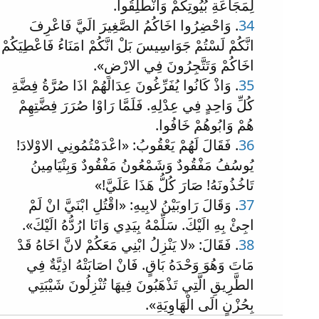
لِمَجَاعَةِ بُيُوتِكُمْ وَانْطَلِقُوا.
34
. وَاحْضِرُوا اخَاكُمُ الصَّغِيرَ الَيَّ فَاعْرِفَ
انَّكُمْ لَسْتُمْ جَوَاسِيسَ بَلْ انَّكُمْ امَنَاءُ فَاعْطِيَكُمْ
اخَاكُمْ وَتَتَّجِرُونَ فِي الارْضِ».
35
. وَاذْ كَانُوا يُفَرِّغُونَ عِدَالَهُمْ اذَا صُرَّةُ فِضَّةِ
كُلِّ وَاحِدٍ فِي عِدْلِهِ. فَلَمَّا رَاوْا صُرَرَ فِضَّتِهِمْ
هُمْ وَابُوهُمْ خَافُوا.
36
. فَقَالَ لَهُمْ يَعْقُوبُ: «اعْدَمْتُمُونِي الاوْلادَ!
يُوسُفُ مَفْقُودٌ وَشَمْعُونُ مَفْقُودٌ وَبِنْيَامِينُ
تَاخُذُونَهُ! صَارَ كُلُّ هَذَا عَلَيَّ!»
37
. وَقَالَ رَاوبَيْنُ لابِيهِ: «اقْتُلِ ابْنَيَّ انْ لَمْ
اجِئْ بِهِ الَيْكَ. سَلِّمْهُ بِيَدِي وَانَا ارُدُّهُ الَيْكَ».
38
. فَقَالَ: «لا يَنْزِلُ ابْنِي مَعَكُمْ لانَّ اخَاهُ قَدْ
مَاتَ وَهُوَ وَحْدَهُ بَاقٍ. فَانْ اصَابَتْهُ اذِيَّةٌ فِي
الطَّرِيقِ الَّتِي تَذْهَبُونَ فِيهَا تُنْزِلُونَ شَيْبَتِي
بِحُزْنٍ الَى الْهَاوِيَةِ».