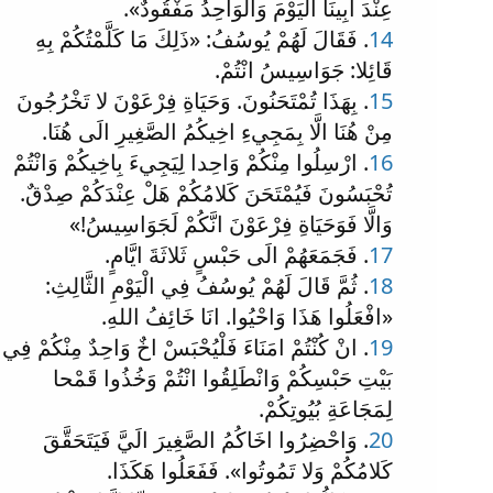
عِنْدَ ابِينَا الْيَوْمَ وَالْوَاحِدُ مَفْقُودٌ».
14
. فَقَالَ لَهُمْ يُوسُفُ: «ذَلِكَ مَا كَلَّمْتُكُمْ بِهِ
قَائِلا: جَوَاسِيسُ انْتُمْ.
15
. بِهَذَا تُمْتَحَنُونَ. وَحَيَاةِ فِرْعَوْنَ لا تَخْرُجُونَ
مِنْ هُنَا الَّا بِمَجِيءِ اخِيكُمُ الصَّغِيرِ الَى هُنَا.
16
. ارْسِلُوا مِنْكُمْ وَاحِدا لِيَجِيءَ بِاخِيكُمْ وَانْتُمْ
تُحْبَسُونَ فَيُمْتَحَنَ كَلامُكُمْ هَلْ عِنْدَكُمْ صِدْقٌ.
وَالَّا فَوَحَيَاةِ فِرْعَوْنَ انَّكُمْ لَجَوَاسِيسُ!»
17
. فَجَمَعَهُمْ الَى حَبْسٍ ثَلاثَةَ ايَّامٍ.
18
. ثُمَّ قَالَ لَهُمْ يُوسُفُ فِي الْيَوْمِ الثَّالِثِ:
«افْعَلُوا هَذَا وَاحْيُوا. انَا خَائِفُ اللهِ.
19
. انْ كُنْتُمْ امَنَاءَ فَلْيُحْبَسْ اخٌ وَاحِدٌ مِنْكُمْ فِي
بَيْتِ حَبْسِكُمْ وَانْطَلِقُوا انْتُمْ وَخُذُوا قَمْحا
لِمَجَاعَةِ بُيُوتِكُمْ.
20
. وَاحْضِرُوا اخَاكُمُ الصَّغِيرَ الَيَّ فَيَتَحَقَّقَ
كَلامُكُمْ وَلا تَمُوتُوا». فَفَعَلُوا هَكَذَا.