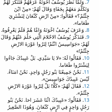
7
. وَلَمَّا نَظَرَ يُوسُفُ اخْوَتَهُ عَرَفَهُمْ فَتَنَكَّرَ لَهُمْ
وَتَكَلَّمَ مَعَهُمْ بِجَفَاءٍ وَقَالَ لَهُمْ: «مِنْ ايْنَ
جِئْتُمْ؟» فَقَالُوا: «مِنْ ارْضِ كَنْعَانَ لِنَشْتَرِيَ
طَعَاما».
8
. وَعَرَفَ يُوسُفُ اخْوَتَهُ وَامَّا هُمْ فَلَمْ يَعْرِفُوهُ.
9
. فَتَذَكَّرَ يُوسُفُ الاحْلامَ الَّتِي حَلُمَ عَنْهُمْ وَقَالَ
لَهُمْ: «جَوَاسِيسُ انْتُمْ! لِتَرُوا عَوْرَةَ الارْضِ
جِئْتُمْ!»
10
. فَقَالُوا لَهُ: «لا يَا سَيِّدِي. بَلْ عَبِيدُكَ جَاءُوا
لِيَشْتَرُوا طَعَاما.
11
. نَحْنُ جَمِيعُنَا بَنُو رَجُلٍ وَاحِدٍ. نَحْنُ امَنَاءُ.
لَيْسَ عَبِيدُكَ جَوَاسِيسَ».
12
. فَقَالَ لَهُمْ: «كَلَّا! بَلْ لِتَرُوا عَوْرَةَ الارْضِ
جِئْتُمْ».
13
. فَقَالُوا: «عَبِيدُكَ اثْنَا عَشَرَ اخا. نَحْنُ بَنُو
رَجُلٍ وَاحِدٍ فِي ارْضِ كَنْعَانَ. وَهُوَذَا الصَّغِيرُ