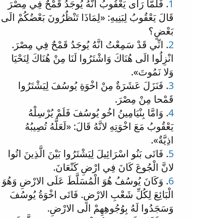
1
. فَلَمَّا رَاى يَعْقُوبُ انَّهُ يُوجَدُ قَمْحٌ فِي مِصْرَ
قَالَ يَعْقُوبُ لِبَنِيهِ: «لِمَاذَا تَنْظُرُونَ بَعْضُكُمْ الَى
بَعْضٍ؟
2
. انِّي قَدْ سَمِعْتُ انَّهُ يُوجَدُ قَمْحٌ فِي مِصْرَ.
انْزِلُوا الَى هُنَاكَ وَاشْتَرُوا لَنَا مِنْ هُنَاكَ لِنَحْيَا
وَلا نَمُوتَ».
3
. فَنَزَلَ عَشَرَةٌ مِنْ اخْوَةِ يُوسُفَ لِيَشْتَرُوا
قَمْحا مِنْ مِصْرَ.
4
. وَامَّا بِنْيَامِينُ اخُو يُوسُفَ فَلَمْ يُرْسِلْهُ
يَعْقُوبُ مَعَ اخْوَتِهِ لانَّهُ قَالَ: «لَعَلَّهُ تُصِيبُهُ
اذِيَّةٌ».
5
. فَاتَى بَنُو اسْرَائِيلَ لِيَشْتَرُوا بَيْنَ الَّذِينَ اتُوا
لانَّ الْجُوعَ كَانَ فِي ارْضِ كَنْعَانَ.
6
. وَكَانَ يُوسُفُ هُوَ الْمُسَلَّطَ عَلَى الارْضِ وَهُوَ
الْبَائِعَ لِكُلِّ شَعْبِ الارْضِ. فَاتَى اخْوَةُ يُوسُفَ
وَسَجَدُوا لَهُ بِوُجُوهِهِمْ الَى الارْضِ.