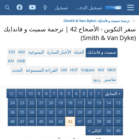
تسجيل الدخول
تسجيل
ترجمة سميث و فاندايك (Smith & Van Dyke)
سفر التكوين - الأصحاح 42 | ترجمة سميث و فاندايك
(Smith & Van Dyke)
ESV
ASV
سميث و فاندايك
الحياة
الأخبار السارة
اليسوعية
KJV
GNB
LXX
HOT
Vulgate
NIV
NKJV
القراءة المسموعة
البحث
تفاسير
ردود
السابق
1
2
3
4
5
6
7
8
9
10
11
12
24
23
22
21
20
19
18
17
16
15
14
13
36
35
34
33
32
31
30
29
28
27
26
25
48
47
46
45
44
43
42
41
40
39
38
37
49
50
التالي