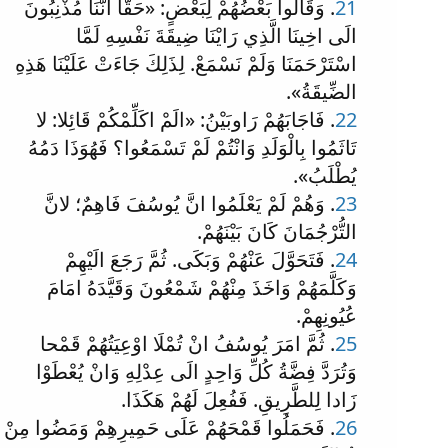
21
. وَقَالُوا بَعْضُهُمْ لِبَعْضٍ: «حَقّا انَّنَا مُذْنِبُونَ
الَى اخِينَا الَّذِي رَايْنَا ضِيقَةَ نَفْسِهِ لَمَّا
اسْتَرْحَمَنَا وَلَمْ نَسْمَعْ. لِذَلِكَ جَاءَتْ عَلَيْنَا هَذِهِ
الضِّيقَةُ».
22
. فَاجَابَهُمْ رَاوبَيْنُ: «الَمْ اكَلِّمْكُمْ قَائِلا: لا
تَاثَمُوا بِالْوَلَدِ وَانْتُمْ لَمْ تَسْمَعُوا؟ فَهُوَذَا دَمُهُ
يُطْلَبُ».
23
. وَهُمْ لَمْ يَعْلَمُوا انَّ يُوسُفَ فَاهِمٌ؛ لانَّ
التُّرْجُمَانَ كَانَ بَيْنَهُمْ.
24
. فَتَحَوَّلَ عَنْهُمْ وَبَكَى. ثُمَّ رَجَعَ الَيْهِمْ
وَكَلَّمَهُمْ وَاخَذَ مِنْهُمْ شَمْعُونَ وَقَيَّدَهُ امَامَ
عُيُونِهِمْ.
25
. ثُمَّ امَرَ يُوسُفُ انْ تُمْلَا اوْعِيَتُهُمْ قَمْحا
وَتُرَدَّ فِضَّةُ كُلِّ وَاحِدٍ الَى عِدْلِهِ وَانْ يُعْطَوْا
زَادا لِلطَّرِيقِ. فَفُعِلَ لَهُمْ هَكَذَا.
26
. فَحَمَلُوا قَمْحَهُمْ عَلَى حَمِيرِهِمْ وَمَضُوا مِنْ