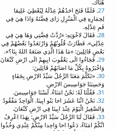
هُنَاكَ.
27
. فَلَمَّا فَتَحَ احَدُهُمْ عِدْلَهُ لِيُعْطِيَ عَلِيقا
لِحِمَارِهِ فِي الْمَنْزِلِ رَاى فِضَّتَهُ وَاذَا هِيَ فِي
فَمِ عِدْلِهِ.
28
. فَقَالَ لاخْوَتِهِ: «رُدَّتْ فِضَّتِي وَهَا هِيَ فِي
عِدْلِي». فَطَارَتْ قُلُوبُهُمْ وَارْتَعَدُوا بَعْضُهُمْ فِي
بَعْضٍ قَائِلِينَ: «مَا هَذَا الَّذِي صَنَعَهُ اللهُ بِنَا؟».
29
. فَجَاءُوا الَى يَعْقُوبَ ابِيهِمْ الَى ارْضِ كَنْعَانَ
وَاخْبَرُوهُ بِكُلِّ مَا اصَابَهُمْ قَائِلِينَ:
30
. «تَكَلَّمَ مَعَنَا الرَّجُلُ سَيِّدُ الارْضِ بِجَفَاءٍ
وَحَسِبَنَا جَوَاسِيسَ الارْضِ.
31
. فَقُلْنَا لَهُ: نَحْنُ امَنَاءُ. لَسْنَا جَوَاسِيسَ.
32
. نَحْنُ اثْنَا عَشَرَ اخا بَنُو ابِينَا. الْوَاحِدُ مَفْقُودٌ
وَالصَّغِيرُ الْيَوْمَ عِنْدَ ابِينَا فِي ارْضِ كَنْعَانَ.
33
. فَقَالَ لَنَا الرَّجُلُ سَيِّدُ الارْضِ: بِهَذَا اعْرِفُ
انَّكُمْ امَنَاءُ. دَعُوا اخا وَاحِدا مِنْكُمْ عِنْدِي وَخُذُوا