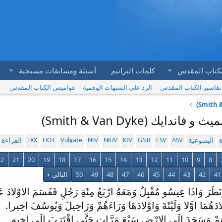
لكتاب المقدس
كلمات الترانيم
أسئلة ومسابقات مسيحية
تفاسير الكتاب المقدس
الرد على الشبهات الوهمية
قواميس الكتاب المقدس
LXX
HOT
Vulgate
NIV
NKJV
KJV
GNB
ESV
ASV
ة
اليسوعية
القراءة
22
21
20
19
18
17
16
15
14
13
12
11
10
9
8
41
42
43
44
45
46
47
48
49
50
التالي
وَنَظَرَ وَاذَا عِيسُو مُقْبِلٌ وَمَعَهُ ارْبَعُ مِئَةِ رَجُلٍ فَقَسَمَ الاوْلادَ عَ
لادَهُمَا اوَّلا وَلَيْئَةَ وَاوْلادَهَا وَرَاءَهُمْ وَرَاحِيلَ وَيُوسُفَ اخِيرا.
امَهُمْ وَسَجَدَ الَى الارْضِ سَبْعَ مَرَّاتٍ حَتَّى اقْتَرَبَ الَى اخِيهِ.