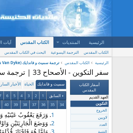
الرئيسية
المنتديات
الكتاب المقدس
آيات ا
الكتاب المقدس
الترجمة اليسوعية
البحث في الكتاب المقدس
الرئيسية
الكتاب المقدس
ترجمة سميث و فاندايك (Smith & Van Dyke)
سفر التكوين - الأصحاح 33 | ترجمة سميث و فاندايك (Smith & Van Dyke)
أسفار الكتاب
سميث و فاندايك
الحياة
الأخبار السار
المقدس
السابق
1
2
3
4
5
6
7
العهد القديم
التكوين
34
35
36
37
38
39
40
الخروج
1
. وَرَفَعَ يَعْقُوبُ عَيْنَيْهِ 
لاويين
2
. وَوَضَعَ الْجَارِيَتَيْنِ وَاوْ
العدد
3
. وَامَّا هُوَ فَاجْتَازَ قُدَّ
التثنية