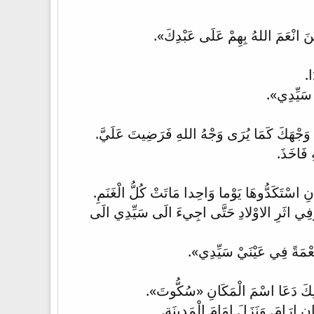
ِينَ انْعَمَ اللهُ بِهِمْ عَلَى عَبْدِكَ».
ا.
 سَيِّدِي».
ُ وَجْهَكَ كَمَا يُرَى وَجْهُ اللهِ فَرَضِيتَ عَلَيَّ.
 فَاخَذَ.
نِ اسْتَكَدُّوهَا يَوْما وَاحِدا مَاتَتْ كُلُّ الْغَنَمِ.
 وَفِي اثَرِ الاوْلادِ حَتَّى اجِيءَ الَى سَيِّدِي الَى
عْمَةً فِي عَيْنَيْ سَيِّدِي».
ِذَلِكَ دَعَا اسْمَ الْمَكَانِ «سُكُّوتَ».
 ارَامَ. وَنَزَلَ امَامَ الْمَدِينَةِ.