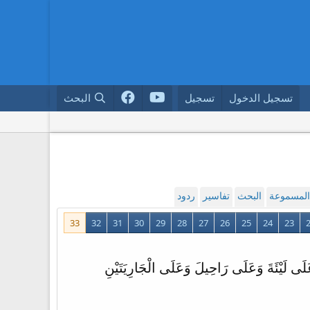
تسجيل الدخول
تسجيل
البحث
 المسموعة
البحث
تفاسير
ردود
33
32
31
30
29
28
27
26
25
24
23
لَى لَيْئَةَ وَعَلَى رَاحِيلَ وَعَلَى الْجَارِيَتَيْنِ