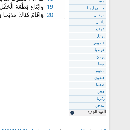
إرميا
19
. وَابْتَاعَ قِطْعَةَ الْحَقْل
مراثي إرميا
20
. وَاقَامَ هُنَاكَ مَذْبَحا و
حزقيال
دانيال
هوشع
يوئيل
عاموس
عوبديا
يونان
ميخا
ناحوم
حبقوق
صفنيا
حجي
زكريا
ملاخي
العهد الجديد