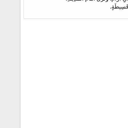
 قَسِيطَةٍ.