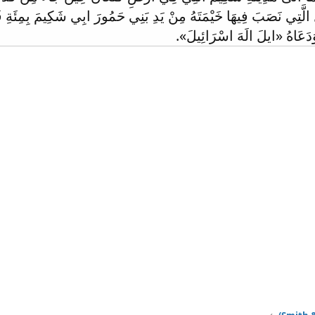
ِ الَّتِي نَصَبَ فِيهَا خَيْمَتَهُ مِنْ يَدِ بَنِي حَمُورَ ابِي شَكِيمَ بِمِئَةِ
َدَعَاهُ «ايلَ الَهَ اسْرَائِيلَ».