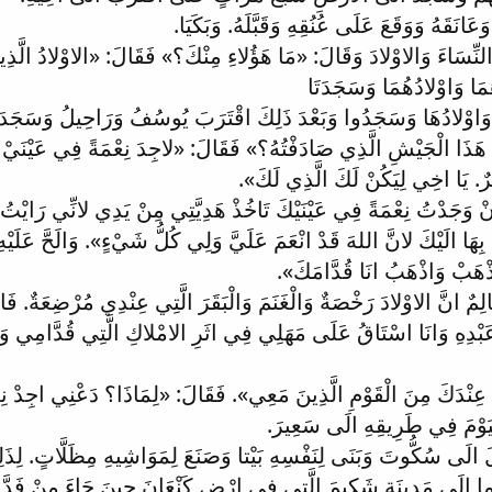
انَقَهُ وَوَقَعَ عَلَى عُنُقِهِ وَقَبَّلَهُ. وَبَكَيَا.
رَ النِّسَاءَ وَالاوْلادَ وَقَالَ: «مَا هَؤُلاءِ مِنْكَ؟» فَقَالَ: «الاوْلادُ الَّذ
ُمَا وَاوْلادُهُمَا وَسَجَدَتَا
ضا وَاوْلادُهَا وَسَجَدُوا وَبَعْدَ ذَلِكَ اقْتَرَبَ يُوسُفُ وَرَاحِيلُ وَسَجَدَ
ُ هَذَا الْجَيْشِ الَّذِي صَادَفْتُهُ؟» فَقَالَ: «لاجِدَ نِعْمَةً فِي عَيْنَيْ
. يَا اخِي لِيَكُنْ لَكَ الَّذِي لَكَ».
 وَجَدْتُ نِعْمَةً فِي عَيْنَيْكَ تَاخُذْ هَدِيَّتِي مِنْ يَدِي لانِّي رَايْت
بِهَا الَيْكَ لانَّ اللهَ قَدْ انْعَمَ عَلَيَّ وَلِي كُلُّ شَيْءٍ». وَالَحَّ عَلَيْهِ
َذْهَبْ وَاذْهَبُ انَا قُدَّامَكَ».
ِمٌ انَّ الاوْلادَ رَخْصَةٌ وَالْغَنَمَ وَالْبَقَرَ الَّتِي عِنْدِي مُرْضِعَةٌ. فَا
َ عَبْدِهِ وَانَا اسْتَاقُ عَلَى مَهَلِي فِي اثَرِ الامْلاكِ الَّتِي قُدَّامِي
ِنْدَكَ مِنَ الْقَوْمِ الَّذِينَ مَعِي». فَقَالَ: «لِمَاذَا؟ دَعْنِي اجِدْ نِ
يَوْمَ فِي طَرِيقِهِ الَى سَعِيرَ.
لَ الَى سُكُّوتَ وَبَنَى لِنَفْسِهِ بَيْتا وَصَنَعَ لِمَوَاشِيهِ مِظَلَّاتٍ. ل
ا الَى مَدِينَةِ شَكِيمَ الَّتِي فِي ارْضِ كَنْعَانَ حِينَ جَاءَ مِنْ فَدَّانِ