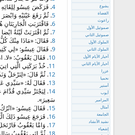
4
. فَرَكَضَ عِيسُو لِلِقَائِهِ وَعَ
يشوع
5
. ثُمَّ رَفَعَ عَيْنَيْهِ وَابْصَ
القضاة
راعوث
6
. فَاقْتَرَبَتِ الْجَارِيَتَانِ ه
صموئيل الأول
7
. ثُمَّ اقْتَرَبَتْ لَيْئَةُ ايْ
صموئيل الثاني
8
. فَقَالَ: «مَاذَا مِنْكَ كُلّ
الملوك الأول
9
. فَقَالَ عِيسُو: «لِي كَثِيرٌ
الملوك الثاني
10
. فَقَالَ يَعْقُوبُ: «لا. انْ
أخبار الأيام الأول
11
. خُذْ بَرَكَتِي الَّتِي اتِيَ 
أخبار الأيام الثاني
عزرا
12
. ثُمَّ قَالَ: «لِنَرْحَلْ وَن
نحميا
13
. فَقَالَ لَهُ: «سَيِّدِي عَال
أستير
14
. لِيَجْتَزْ سَيِّدِي قُدَّام
أيوب
سَعِيرَ».
المزامير
15
. فَقَالَ عِيسُو: «اتْرُكُ ع
أمثال
16
. فَرَجَعَ عِيسُو ذَلِكَ الْ
الجامعة
نشيد الأنشاد
17
. وَامَّا يَعْقُوبُ فَارْتَحَ
إشعياء
18
. ثُمَّ اتَى يَعْقُوبُ سَالِم