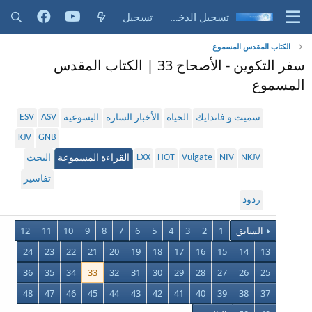
تسجيل الدخول
تسجيل
الكتاب المقدس المسموع
سفر التكوين - الأصحاح 33 | الكتاب المقدس
المسموع
ESV
ASV
سميث و فاندايك
الحياة
الأخبار السارة
اليسوعية
KJV
GNB
LXX
HOT
Vulgate
NIV
NKJV
القراءة المسموعة
البحث
تفاسير
ردود
السابق
1
2
3
4
5
6
7
8
9
10
11
12
24
23
22
21
20
19
18
17
16
15
14
13
36
35
34
33
32
31
30
29
28
27
26
25
48
47
46
45
44
43
42
41
40
39
38
37