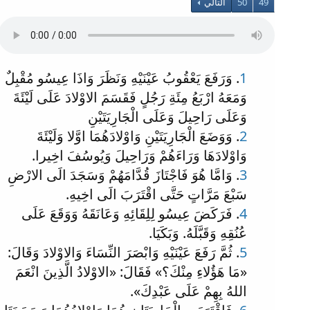
49
50
التالي
1
. وَرَفَعَ يَعْقُوبُ عَيْنَيْهِ وَنَظَرَ وَاذَا عِيسُو مُقْبِلٌ
وَمَعَهُ ارْبَعُ مِئَةِ رَجُلٍ فَقَسَمَ الاوْلادَ عَلَى لَيْئَةَ
وَعَلَى رَاحِيلَ وَعَلَى الْجَارِيَتَيْنِ
2
. وَوَضَعَ الْجَارِيَتَيْنِ وَاوْلادَهُمَا اوَّلا وَلَيْئَةَ
وَاوْلادَهَا وَرَاءَهُمْ وَرَاحِيلَ وَيُوسُفَ اخِيرا.
3
. وَامَّا هُوَ فَاجْتَازَ قُدَّامَهُمْ وَسَجَدَ الَى الارْضِ
سَبْعَ مَرَّاتٍ حَتَّى اقْتَرَبَ الَى اخِيهِ.
4
. فَرَكَضَ عِيسُو لِلِقَائِهِ وَعَانَقَهُ وَوَقَعَ عَلَى
عُنُقِهِ وَقَبَّلَهُ. وَبَكَيَا.
5
. ثُمَّ رَفَعَ عَيْنَيْهِ وَابْصَرَ النِّسَاءَ وَالاوْلادَ وَقَالَ:
«مَا هَؤُلاءِ مِنْكَ؟» فَقَالَ: «الاوْلادُ الَّذِينَ انْعَمَ
اللهُ بِهِمْ عَلَى عَبْدِكَ».