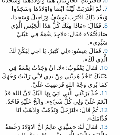
6
. فَاقْتَرَبَتِ الْجَارِيَتَانِ هُمَا وَاوْلادُهُمَا وَسَجَدَتَا
7
. ثُمَّ اقْتَرَبَتْ لَيْئَةُ ايْضا وَاوْلادُهَا وَسَجَدُوا
وَبَعْدَ ذَلِكَ اقْتَرَبَ يُوسُفُ وَرَاحِيلُ وَسَجَدَا.
8
. فَقَالَ: «مَاذَا مِنْكَ كُلُّ هَذَا الْجَيْشِ الَّذِي
صَادَفْتُهُ؟» فَقَالَ: «لاجِدَ نِعْمَةً فِي عَيْنَيْ
سَيِّدِي».
9
. فَقَالَ عِيسُو: «لِي كَثِيرٌ. يَا اخِي لِيَكُنْ لَكَ
الَّذِي لَكَ».
10
. فَقَالَ يَعْقُوبُ: «لا. انْ وَجَدْتُ نِعْمَةً فِي
عَيْنَيْكَ تَاخُذْ هَدِيَّتِي مِنْ يَدِي لانِّي رَايْتُ وَجْهَكَ
كَمَا يُرَى وَجْهُ اللهِ فَرَضِيتَ عَلَيَّ.
11
. خُذْ بَرَكَتِي الَّتِي اتِيَ بِهَا الَيْكَ لانَّ اللهَ قَدْ
انْعَمَ عَلَيَّ وَلِي كُلُّ شَيْءٍ». وَالَحَّ عَلَيْهِ فَاخَذَ.
12
. ثُمَّ قَالَ: «لِنَرْحَلْ وَنَذْهَبْ وَاذْهَبُ انَا
قُدَّامَكَ».
13
. فَقَالَ لَهُ: «سَيِّدِي عَالِمٌ انَّ الاوْلادَ رَخْصَةٌ