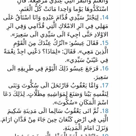
وَالْغَنَمَ وَالْبَقَرَ الَّتِي عِنْدِي مُرْضِعَةٌ. فَانِ
اسْتَكَدُّوهَا يَوْما وَاحِدا مَاتَتْ كُلُّ الْغَنَمِ.
14
. لِيَجْتَزْ سَيِّدِي قُدَّامَ عَبْدِهِ وَانَا اسْتَاقُ عَلَى
مَهَلِي فِي اثَرِ الامْلاكِ الَّتِي قُدَّامِي وَفِي اثَرِ
الاوْلادِ حَتَّى اجِيءَ الَى سَيِّدِي الَى سَعِيرَ».
15
. فَقَالَ عِيسُو: «اتْرُكُ عِنْدَكَ مِنَ الْقَوْمِ
الَّذِينَ مَعِي». فَقَالَ: «لِمَاذَا؟ دَعْنِي اجِدْ نِعْمَةً
فِي عَيْنَيْ سَيِّدِي».
16
. فَرَجَعَ عِيسُو ذَلِكَ الْيَوْمَ فِي طَرِيقِهِ الَى
سَعِيرَ.
17
. وَامَّا يَعْقُوبُ فَارْتَحَلَ الَى سُكُّوتَ وَبَنَى
لِنَفْسِهِ بَيْتا وَصَنَعَ لِمَوَاشِيهِ مِظَلَّاتٍ. لِذَلِكَ دَعَا
اسْمَ الْمَكَانِ «سُكُّوتَ».
18
. ثُمَّ اتَى يَعْقُوبُ سَالِما الَى مَدِينَةِ شَكِيمَ
الَّتِي فِي ارْضِ كَنْعَانَ حِينَ جَاءَ مِنْ فَدَّانِ ارَامَ.
وَنَزَلَ امَامَ الْمَدِينَةِ.