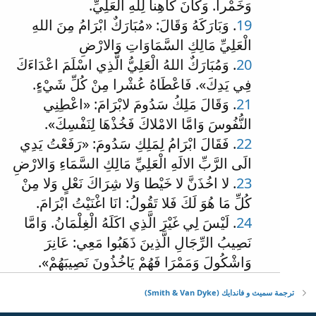
وَخَمْرا. وَكَانَ كَاهِنا لِلَّهِ الْعَلِيِّ.
19
. وَبَارَكَهُ وَقَالَ: «مُبَارَكٌ ابْرَامُ مِنَ اللهِ
الْعَلِيِّ مَالِكِ السَّمَاوَاتِ وَالارْضِ
20
. وَمُبَارَكٌ اللهُ الْعَلِيُّ الَّذِي اسْلَمَ اعْدَاءَكَ
فِي يَدِكَ». فَاعْطَاهُ عُشْرا مِنْ كُلِّ شَيْءٍ.
21
. وَقَالَ مَلِكُ سَدُومَ لابْرَامَ: «اعْطِنِي
النُّفُوسَ وَامَّا الامْلاكَ فَخُذْهَا لِنَفْسِكَ».
22
. فَقَالَ ابْرَامُ لِمَلِكِ سَدُومَ: «رَفَعْتُ يَدِي
الَى الرَّبِّ الالَهِ الْعَلِيِّ مَالِكِ السَّمَاءِ وَالارْضِ
23
. لا اخُذَنَّ لا خَيْطا وَلا شِرَاكَ نَعْلٍ وَلا مِنْ
كُلِّ مَا هُوَ لَكَ فَلا تَقُولُ: انَا اغْنَيْتُ ابْرَامَ.
24
. لَيْسَ لِي غَيْرَ الَّذِي اكَلَهُ الْغِلْمَانُ. وَامَّا
نَصِيبُ الرِّجَالِ الَّذِينَ ذَهَبُوا مَعِي: عَانِرَ
وَاشْكُولَ وَمَمْرَا فَهُمْ يَاخُذُونَ نَصِيبَهُمْ».
ترجمة سميث و فاندايك (Smith & Van Dyke)