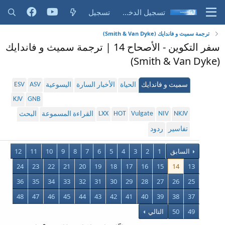
تسجيل الدخول
تسجيل
ترجمة سميث و فاندايك (Smith & Van Dyke)
سفر التكوين - الأصحاح 14 | ترجمة سميث و فاندايك
(Smith & Van Dyke)
ESV
ASV
سميث و فاندايك
الحياة
الأخبار السارة
اليسوعية
KJV
GNB
LXX
HOT
Vulgate
NIV
NKJV
القراءة المسموعة
البحث
تفاسير
ردود
السابق
1
2
3
4
5
6
7
8
9
10
11
12
24
23
22
21
20
19
18
17
16
15
14
13
36
35
34
33
32
31
30
29
28
27
26
25
48
47
46
45
44
43
42
41
40
39
38
37
49
50
التالي