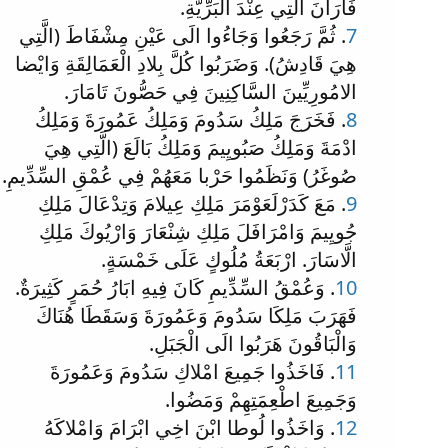
فَارَانَ الَّتِي عِنْدَ الْبَرِّيَّةِ.
7
. ثُمَّ رَجَعُوا وَجَاءُوا الَى عَيْنِ مِشْفَاطَ (الَّتِي
هِيَ قَادِشُ). وَضَرَبُوا كُلَّ بِلادِ الْعَمَالِقَةِ وَايْضا
الامُورِيِّينَ السَّاكِنِينَ فِي حَصُّونَ تَامَارَ.
8
. فَخَرَجَ مَلِكُ سَدُومَ وَمَلِكُ عَمُورَةَ وَمَلِكُ
ادْمَةَ وَمَلِكُ صَبُويِيمَ وَمَلِكُ بَالَعَ (الَّتِي هِيَ
صُوغَرُ) وَنَظَمُوا حَرْبا مَعَهُمْ فِي عُمْقِ السِّدِّيمِ.
9
. مَعَ كَدَرْلَعَوْمَرَ مَلِكِ عِيلامَ وَتِدْعَالَ مَلِكِ
جُويِيمَ وَامْرَافَلَ مَلِكِ شِنْعَارَ وَارْيُوكَ مَلِكِ
الَّاسَارَ. ارْبَعَةُ مُلُوكٍ عَلَى خَمْسَةٍ.
10
. وَعُمْقُ السِّدِّيمِ كَانَ فِيهِ ابَارُ حُمَرٍ كَثِيرَةٌ.
فَهَرَبَ مَلِكَا سَدُومَ وَعَمُورَةَ وَسَقَطَا هُنَاكَ
وَالْبَاقُونَ هَرَبُوا الَى الْجَبَلِ.
11
. فَاخَذُوا جَمِيعَ امْلاكِ سَدُومَ وَعَمُورَةَ
وَجَمِيعَ اطْعِمَتِهِمْ وَمَضُوا.
12
. وَاخَذُوا لُوطا ابْنَ اخِي ابْرَامَ وَامْلاكَهُ