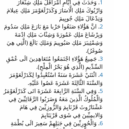
1
. وَحَدَثَ فِي ايَّامِ امْرَافَلَ مَلِكِ شِنْعَارَ
وَارْيُوكَ مَلِكِ الَّاسَارَ وَكَدَرْلَعَوْمَرَ مَلِكِ عِيلامَ
وَتِدْعَالَ مَلِكِ جُويِيمَ
2
. انَّ هَؤُلاءِ صَنَعُوا حَرْبا مَعَ بَارَعَ مَلِكِ سَدُومَ
وَبِرْشَاعَ مَلِكِ عَمُورَةَ وَشِنْابَ مَلِكِ ادْمَةَ
وَشِمْئِيبَرَ مَلِكِ صَبُويِيمَ وَمَلِكِ بَالَعَ (الَّتِي هِيَ
صُوغَرُ).
3
. جَمِيعُ هَؤُلاءِ اجْتَمَعُوا مُتَعَاهِدِينَ الَى عُمْقِ
السِّدِّيمِ (الَّذِي هُوَ بَحْرُ الْمِلْحِ).
4
. اثْنَتَيْ عَشَرَةَ سَنَةً اسْتُعْبِدُوا لِكَدَرْلَعَوْمَرَ
وَالسَّنَةَ الثَّالِثَةَ عَشَرَةَ عَصُوا عَلَيْهِ.
5
. وَفِي السَّنَةِ الرَّابِعَةَ عَشَرَةَ اتَى كَدَرْلَعَوْمَرُ
وَالْمُلُوكُ الَّذِينَ مَعَهُ وَضَرَبُوا الرَّفَائِيِّينَ فِي
عَشْتَارُوثَ قَرْنَايِمَ وَالزُّوزِيِّينَ فِي هَامَ
وَالايمِيِّينَ فِي شَوَى قَرْيَتَايِمَ
6
. وَالْحُورِيِّينَ فِي جَبَلِهِمْ سَعِيرَ الَى بُطْمَةِ