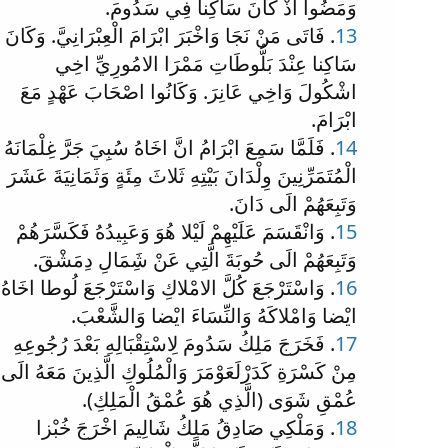
وَمَضُوا اذْ كَانَ سَاكِنا فِي سَدُومَ.
13
. فَاتَى مَنْ نَجَا وَاخْبَرَ ابْرَامَ الْعِبْرَانِيَّ. وَكَانَ
سَاكِنا عِنْدَ بَلُّوطَاتِ مَمْرَا الامُورِيِّ اخِي
اشْكُولَ وَاخِي عَانِرَ. وَكَانُوا اصْحَابَ عَهْدٍ مَعَ
ابْرَامَ.
14
. فَلَمَّا سَمِعَ ابْرَامُ انَّ اخَاهُ سُبِيَ جَرَّ غِلْمَانَهُ
الْمُتَمَرِّنِينَ وِلْدَانَ بَيْتِهِ ثَلاثَ مِئَةٍ وَثَمَانِيَةَ عَشَرَ
وَتَبِعَهُمْ الَى دَانَ.
15
. وَانْقَسَمَ عَلَيْهِمْ لَيْلا هُوَ وَعَبِيدُهُ فَكَسَّرَهُمْ
وَتَبِعَهُمْ الَى حُوبَةَ الَّتِي عَنْ شَِمَالِ دِمَشْقَ.
16
. وَاسْتَرْجَعَ كُلَّ الامْلاكِ وَاسْتَرْجَعَ لُوطا اخَاهُ
ايْضا وَامْلاكَهُ وَالنِّسَاءَ ايْضا وَالشَّعْبَ.
17
. فَخَرَجَ مَلِكُ سَدُومَ لِاسْتِقْبَالِهِ بَعْدَ رُجُوعِهِ
مِنْ كَسْرَةِ كَدَرْلَعَوْمَرَ وَالْمُلُوكِ الَّذِينَ مَعَهُ الَى
عُمْقِ شَوَى (الَّذِي هُوَ عُمْقُ الْمَلِكِ).
18
. وَمَلْكِي صَادِقُ مَلِكُ شَالِيمَ اخْرَجَ خُبْزا