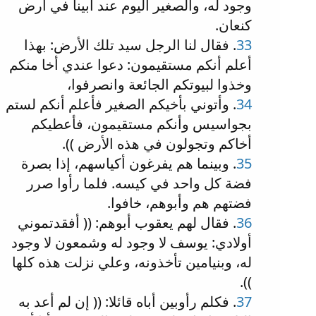
وجود له، والصغير اليوم عند أبينا في أرض
كنعان.
33
. فقال لنا الرجل سيد تلك الأرض: بهذا
أعلم أنكم مستقيمون: دعوا عندي أخا منكم
وخذوا لبيوتكم الجائعة وانصرفوا،
34
. وأتوني بأخيكم الصغير فأعلم أنكم لستم
بجواسيس وأنكم مستقيمون، فأعطيكم
أخاكم وتجولون في هذه الأرض )).
35
. وبينما هم يفرغون أكياسهم، إذا بصرة
فضة كل واحد في كيسه. فلما رأوا صرر
فضتهم هم وأبوهم، خافوا.
36
. فقال لهم يعقوب أبوهم: (( أفقدتموني
أولادي: يوسف لا وجود له وشمعون لا وجود
له، وبنيامين تأخذونه، وعلي نزلت هذه كلها
)).
37
. فكلم رأوبين أباه قائلا: (( إن لم أعد به