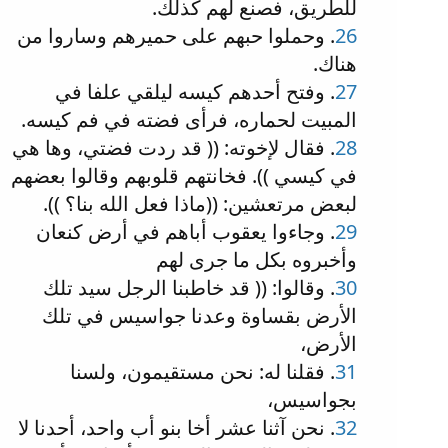
للطريق، فصنع لهم كذلك.
26
. وحملوا حبهم على حميرهم وساروا من
هناك.
27
. وفتح أحدهم كيسه ليلقي علفا في
المبيت لحماره، فرأى فضته في فم كيسه.
28
. فقال لإخوته: (( قد ردت فضتي، وها هي
في كيسي )). فخانتهم قلوبهم وقالوا بعضهم
لبعض مرتعشين: ((ماذا فعل الله بنا؟ )).
29
. وجاءوا يعقوب أباهم في أرض كنعان
وأخبروه بكل ما جرى لهم
30
. وقالوا: (( قد خاطبنا الرجل سيد تلك
الأرض بقساوة وعدنا جواسيس في تلك
الأرض،
31
. فقلنا له: نحن مستقيمون، ولسنا
بجواسيس،
32
. نحن آثنا عشر أخا بنو أب واحد، أحدنا لا