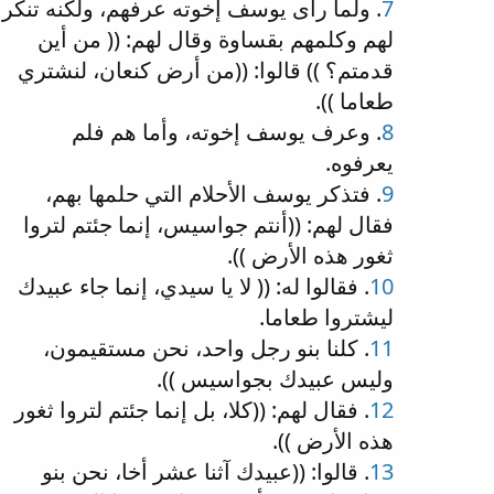
7
. ولما رأى يوسف إخوته عرفهم، ولكنه تنكر
لهم وكلمهم بقساوة وقال لهم: (( من أين
قدمتم؟ )) قالوا: ((من أرض كنعان، لنشتري
طعاما )).
8
. وعرف يوسف إخوته، وأما هم فلم
يعرفوه.
9
. فتذكر يوسف الأحلام التي حلمها بهم،
فقال لهم: ((أنتم جواسيس، إنما جئتم لتروا
ثغور هذه الأرض )).
10
. فقالوا له: (( لا يا سيدي، إنما جاء عبيدك
ليشتروا طعاما.
11
. كلنا بنو رجل واحد، نحن مستقيمون،
وليس عبيدك بجواسيس )).
12
. فقال لهم: ((كلا، بل إنما جئتم لتروا ثغور
هذه الأرض )).
13
. قالوا: ((عبيدك آثنا عشر أخا، نحن بنو