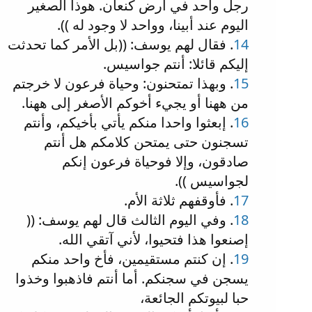
رجل واحد في أرض كنعان. هوذا الصغير
اليوم عند أبينا، وواحد لا وجود له )).
14
. فقال لهم يوسف: ((بل الأمر كما تحدثت
إليكم قائلا: أنتم جواسيس.
15
. وبهذا تمتحنون: وحياة فرعون لا خرجتم
من ههنا أو يجيء أخوكم الأصغر إلى ههنا.
16
. إبعثوا واحدا منكم يأتي بأخيكم، وأنتم
تسجنون حتى يمتحن كلامكم هل أنتم
صادقون، وإلا فوحياة فرعون إنكم
لجواسيس )).
17
. فأوقفهم ثلاثة الأم.
18
. وفي اليوم الثالث قال لهم يوسف: ((
إصنعوا هذا فتحيوا، لأني آتقي الله.
19
. إن كنتم مستقيمين، فأخ واحد منكم
يسجن في سجنكم. أما أنتم فاذهبوا وخذوا
حبا لبيوتكم الجائعة،