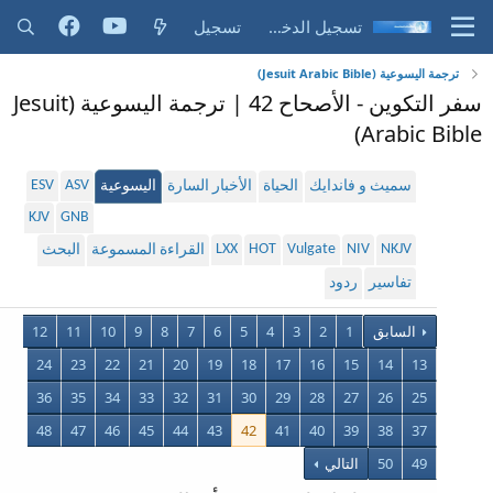
تسجيل الدخول
تسجيل
ترجمة اليسوعية (Jesuit Arabic Bible)
سفر التكوين - الأصحاح 42 | ترجمة اليسوعية (Jesuit
Arabic Bible)
ESV
ASV
سميث و فاندايك
الحياة
الأخبار السارة
اليسوعية
KJV
GNB
LXX
HOT
Vulgate
NIV
NKJV
القراءة المسموعة
البحث
تفاسير
ردود
السابق
1
2
3
4
5
6
7
8
9
10
11
12
24
23
22
21
20
19
18
17
16
15
14
13
36
35
34
33
32
31
30
29
28
27
26
25
48
47
46
45
44
43
42
41
40
39
38
37
49
50
التالي