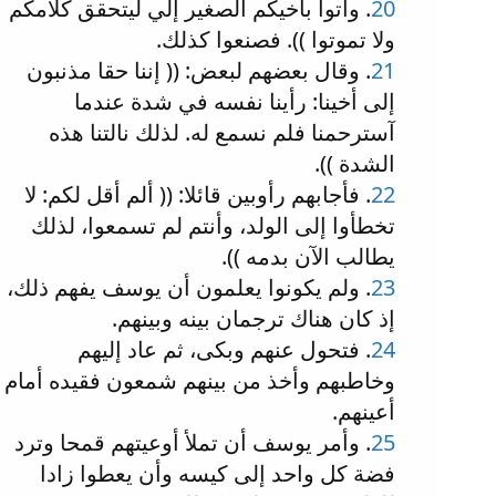
20
. وأتوا بأخيكم الصغير إلي ليتحقق كلامكم
ولا تموتوا )). فصنعوا كذلك.
21
. وقال بعضهم لبعض: (( إننا حقا مذنبون
إلى أخينا: رأينا نفسه في شدة عندما
آسترحمنا فلم نسمع له. لذلك نالتنا هذه
الشدة )).
22
. فأجابهم رأوبين قائلا: (( ألم أقل لكم: لا
تخطأوا إلى الولد، وأنتم لم تسمعوا، لذلك
يطالب الآن بدمه )).
23
. ولم يكونوا يعلمون أن يوسف يفهم ذلك،
إذ كان هناك ترجمان بينه وبينهم.
24
. فتحول عنهم وبكى، ثم عاد إليهم
وخاطبهم وأخذ من بينهم شمعون فقيده أمام
أعينهم.
25
. وأمر يوسف أن تملأ أوعيتهم قمحا وترد
فضة كل واحد إلى كيسه وأن يعطوا زادا