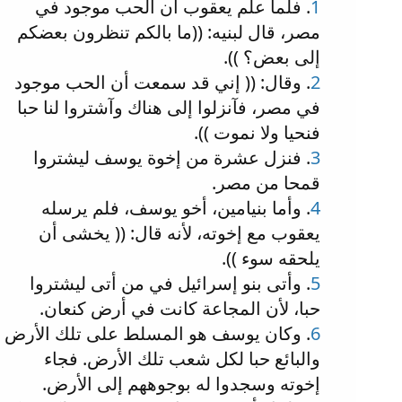
1
. فلما علم يعقوب أن الحب موجود في
مصر، قال لبنيه: ((ما بالكم تنظرون بعضكم
إلى بعض؟ )).
2
. وقال: (( إني قد سمعت أن الحب موجود
في مصر، فآنزلوا إلى هناك وآشتروا لنا حبا
فنحيا ولا نموت )).
3
. فنزل عشرة من إخوة يوسف ليشتروا
قمحا من مصر.
4
. وأما بنيامين، أخو يوسف، فلم يرسله
يعقوب مع إخوته، لأنه قال: (( يخشى أن
يلحقه سوء )).
5
. وأتى بنو إسرائيل في من أتى ليشتروا
حبا، لأن المجاعة كانت في أرض كنعان.
6
. وكان يوسف هو المسلط على تلك الأرض
والبائع حبا لكل شعب تلك الأرض. فجاء
إخوته وسجدوا له بوجوههم إلى الأرض.