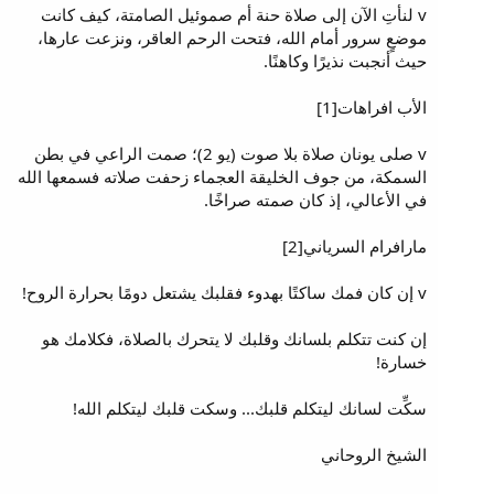
v لنأتِ الآن إلى صلاة حنة أم صموئيل الصامتة، كيف كانت
موضعٍ سرور أمام الله، فتحت الرحم العاقر، ونزعت عارها،
حيث أنجبت نذيرًا وكاهنًا.
الأب افراهات[1]
v صلى يونان صلاة بلا صوت (يو 2)؛ صمت الراعي في بطن
السمكة، من جوف الخليقة العجماء زحفت صلاته فسمعها الله
في الأعالي، إذ كان صمته صراخًا.
مارافرام السرياني[2]
v إن كان فمك ساكتًا بهدوء فقلبك يشتعل دومًا بحرارة الروح!
إن كنت تتكلم بلسانك وقلبك لا يتحرك بالصلاة، فكلامك هو
خسارة!
سكِّت لسانك ليتكلم قلبك... وسكت قلبك ليتكلم الله!
الشيخ الروحاني