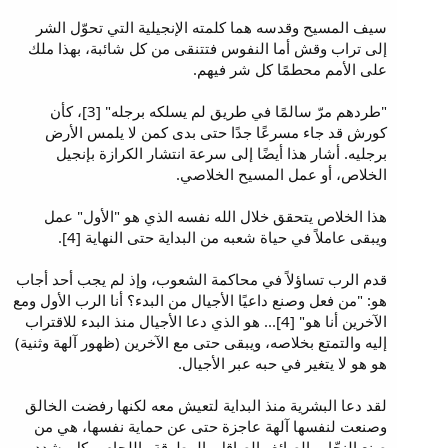
سيف المسيح وقدسه هما كلمته الإنجيلية التي تحوّل الشر
إلى تراب وقش أما النفوس فتتنقى من كل شائبة، بهذا ملك
على الأمم محطمًا كل شر فيهم.
"طردهم مرّ سالمًا في طريق لم يسلكه برجله" [3]، كأن
كورش قد جاء مسرعًا جدًا حتى بدى كمن لا يلمس الأرض
برجليه. أشار هذا أيضًا إلى سرعة انتشار الكرازة بإنجيل
الخلاص، أو عمل المسيح الخلاصي.
هذا الخلاص يتحقق خلال الله نفسه الذي هو "الأول" عمل
ويبقى عاملاً في حياة شعبه من البداية حتى النهاية [4].
قدم الرب تساؤلاً في محاكمة الشعوب، وإذ لم يجب أحد أجاب
هو: "من فعل وصنع داعيًا الأجيال من البدء؟ أنا الرب الأول ومع
الآخرين أنا هو" [4]... هو الذي دعا الأجيال منذ البدء للاقتراب
إليه والتمتع بخلاصه، ويبقى حتى مع الآخرين (ظهور آلهة وثنية)
هو هو لا يتغير في حبه عبر الأجيال.
لقد دعا البشرية منذ البداية لتعيش معه لكنها رفضت الخالق
وصنعت لنفسها آلهة عاجزة حتى عن حماية نفسها، هي من
صنع النجّار والصائغ والصاقل بالمطرقة واللحام... كل يشدد