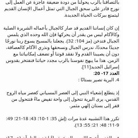
بالتصاقنا بالرب يحولنا من دودة ضعيفة عاجزة عن العمل إلى
نورج قادر على سحق الجبال التي تمثل أعمال الإنسان القديم
ليتمتع ببركات الحياة الجديدة.
إن كان إنساننا القديم قد صار كالجبال بأعماله الشريرة الصلبة
وكالآكام ليس من يقدر أن يحركها فإن الله وحده الذي يلمس
الجبال فتدخن (مز 104: 32). يجعلنا بالمسيح يسوع ربنا نورجًا
جديدًا محددًا، ندرس الجبال ونسحقها ونذري الآكام كالعصافة،
دون أن يصيبنا القدم ولا نفقد قوتنا أو تضعف إمكانياتنا مع
الزمن. هذا ما يبهج نفوسنا بالرب مجدد حياتنا فنفتخر بقدوس
إسرائيل الجديد[11].
العدد 17- 20
:
4. البرية تصير بستانًا :
إذ يتطلع إشعياء النبي إلى العصر المسياني كعصر مياه الروح
القدس، يرى البرية تتحول إلى واحة تفيض ماءً فتتحول من
قفر إلى بستان إلهي مثمر.
تكرر هذا التشبيه عدة مرات (إش 35: 1-10؛ 43: 18-21؛ 49:
9-11؛ 48: 21؛ 55: 13).
في القديم أخرج الله من الصخرة ماءً لشعبه الظمآن (خر 17: