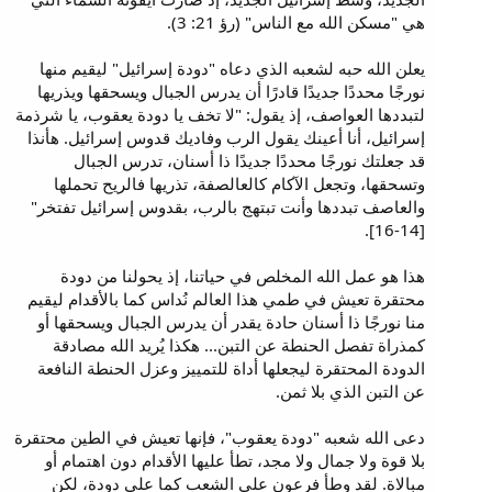
هي "مسكن الله مع الناس" (رؤ 21: 3).
يعلن الله حبه لشعبه الذي دعاه "دودة إسرائيل" ليقيم منها
نورجًا محددًا جديدًا قادرًا أن يدرس الجبال ويسحقها ويذريها
لتبددها العواصف، إذ يقول: "لا تخف يا دودة يعقوب، يا شرذمة
إسرائيل، أنا أعينك يقول الرب وفاديك قدوس إسرائيل. هأنذا
قد جعلتك نورجًا محددًا جديدًا ذا أسنان، تدرس الجبال
وتسحقها، وتجعل الآكام كالعالصفة، تذريها فالريح تحملها
والعاصف تبددها وأنت تبتهج بالرب، بقدوس إسرائيل تفتخر"
[14-16].
هذا هو عمل الله المخلص في حياتنا، إذ يحولنا من دودة
محتقرة تعيش في طمي هذا العالم نُداس كما بالأقدام ليقيم
منا نورجًا ذا أسنان حادة يقدر أن يدرس الجبال ويسحقها أو
كمذراة تفصل الحنطة عن التبن... هكذا يُريد الله مصادقة
الدودة المحتقرة ليجعلها أداة للتمييز وعزل الحنطة النافعة
عن التبن الذي بلا ثمن.
دعى الله شعبه "دودة يعقوب"، فإنها تعيش في الطين محتقرة
بلا قوة ولا جمال ولا مجد، تطأ عليها الأقدام دون اهتمام أو
مبالاة. لقد وطأ فرعون على الشعب كما على دودة، لكن