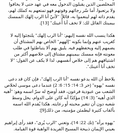
المخلصين الذين يقبلون الدخول معه في عهد حتى لا يخافوا
ولا يرتعبوا. أما سّر رجائهم وقوتهم فهو تمتعهم به كملك لهم،
يقدم ذاته لهم لينعموا به، قائلاً: "لأنيّ أنا الرب إلهك الممسك
بيمينك القائل لك: لا تخف أنا أُعينك" [13].
هكذا ينسب الله نفسه إليهم: "أنا الرب إلهك" يلتجئوا إليه لا
كغريب عنهم وإنما بكونه "إلههم" الخاص بهم المشتاق أن
يضمهم إليه ويحفظهم فيه. يليق بهم ألا يتباطئوا في طلب
معونته فإنه ممسك بيمينهم مشتاق إلى خلاصهم أكثر من
اشتياقهم هم إلى خلاص أنفسهم، لذا لا يكف عن القول: "لا
تخف أنا أُعينك".
يلاحظ أن الله يدعو نفسه "أنا الرب إلهك"، فإن كان قد دعى
نفسه "يهوه" (خر 3: 14؛ 15؛ 6: 2) عندما دعى موسى لخلاص
الشعب من عبودية فرعون، فقد أوضح له سرّ اسمه وهو: "أهيه
الذي أهيه" (3: 14) مؤكدًا أنه كائن على الدوام، يحل وسط
شعبه دون أن تتغير محبته أو رعايته. هكذا يُقدم الله اسمه
بألقاب كثيرة ليطمئن مؤمنيه، من ذلك[9]:
"يهوه يرأه" (تك 22: 14)، وتعني "الرب يُرى"، فقد رأى إبراهيم
بعيني الإيمان ذبيحة المسيح الفريدة الواهبة قوة القيامة.