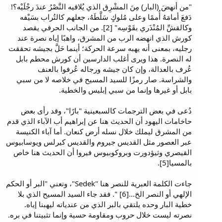
"من أنهضَ (البار) مِنَ المشْرِق الذي يُلاقيه النَّصْرُ عندَ رجْلَيْه؟!
دَفعَ أمامَهُ أُممًا وعلى مُلوكٍ سَلَّطَهُ، جعلهم كالتُراب بسَيْفه
وكالقشِّ المُنْذَري بقَوْسِه" [2]. من الجانب الحرفي يقصد
كورش الذي انهضه الرب من المشرق، واهبًا إياه نصرة عند
رجليه، بمعنى أنه يهبه سرعة الحركة؛ أينما حَلَّ بجيشه تحققت
له النصرة. هذا ويرى أغلب الدارسين أن كورش محطم بابل
عُرف بالعدالة، وإن كان جيشه ورجاله عُرفوا بالعنف
والشراسة. صار رمزًا للسيد المسيح في خلاصه لا من سبي
بابل أو غيرها وإنما من سبي إبليس والخطية.
دُعى في بعض الترجمات كالسبعينية "بارًا"، وقد رأى بعض
حاخامات اليهود أن الحديث هنا عن إبراهيم أب الآباء الذي قدم
من المشرق ليملك خلال نسله أرض كنعان. أما آباء الكنيسة
عبر العصور مثل القديس جيروم والقديس كيرلس ويوسابيوس
القيصري وثيؤدورت وبروكوبيوس فيروا أن الحديث هنا خاص
بالمسيا[5].
جاءت الكلمة العبرية للنصر هنا "Sedek"، وتعني "البر أو الحكم
الإلهي أو النصر الخ...[6] ". فقد جاء السيد المسيح الذي بلا
خطية البار وحده يلتقي بالبر الذي من عندياته ليهبنا إياه.
نصرته ليست خلال حروب ومقاومة حسية وإنما تثبيتنا في بره.