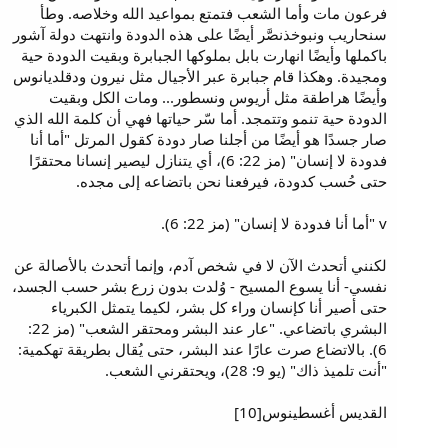
فرعون مات وأما الشعب فتمتع بمواعيد الله وخلاصه. وطأ
سنحاريب ونبوخذنصَّر أيضًا على هذه الدودة وانتهت دولة آشور
باكملها وأيضًا انهارت بابل بملوكها الجبابرة وبقيت الدودة حية
ومجيدة. وهكذا قام جبابرة عبر الأجيال مثل نيرون ودقلديانوس
وأيضًا هراطقة مثل أريوس ونسطور... ومات الكل وبقيت
الدودة حية تنمو وتتمجد. أما سّر حياتها فهي أن كلمة الله الذي
صار جسدًا هو أيضًا من أجلنا صار دودة كقول المرتل "أما أنا
فدودة لا إنسان" (مز 22: 6)، أي يتنازل ليصير إنسانا محتقرًا
حتى حُسب كدودة، فيرفعنا نحن باتضاعه إلى مجده.
v "أما أنا فدودة لا إنسان" (مز 22: 6).
لكنني أتحدث الآن لا في شخص آدم، وإنما أتحدث بالأصالة عن
نفسي- أنا يسوع المسيح - وُلدت بدون زرع بشر حسب الجسد،
حتى أصير أنا كإنسان وراء كل بشر، لكيما يتمثل الكبرياء
البشري باتضاعي. "عار عند البشر ومحتقر الشعب" (مز 22:
6). بالاتضاع صرت عارًا عند البشر، حتى يُقال بطريقة تهكمية:
"أنت تلميذ ذاك" (يو 9: 28)، ويحتقرني الشعب.
القديس أغسطينوس[10]