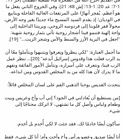
1-7؛ عد 20: 1-13؛ إش 48: 21). وفي الخروج الثاني يفعل ما
هو أعظم، يُفجر أنهارًا على المرتفعات العالية القاحلة وينابيع
في الوديان؛ إذ يقدم السيد المسيح ماء جديدًا يغير وجه الأرض،
محولاً قفر قلوبنا إلى فردوسه الروحي، وبريتنا الداخلية إلى
واحة إلهية فتنمو فينا أشجار روحية تأتي بثمار روحية شهية:
"اجعل في البرية الأرز والسنط والآس وشجر الزيت..." [19].
ما أجمل العبارة: "لكي ينظروا ويعرفوا ويتنبهوا ويتأملوا معًا أن
يد الرب فعلت هذا وقدوس إسرائيل أبدعه" [20]... ننظر عمل
الرب فينا، ونتعرف على أسراره، ونتأمل الأمور الفائقة ونفهم
ما لا يدرك لأن هذا كله من يد المخلص القدوس ومن ابداعه.
يتحدث القديس يوحنا الذهبي الفم على لسان المخلص قائلاً:
[من يستطيع أن يُعادلني في الجود؟ إني أب وأخ وعريس وبيت
وطعام ولباس وأصل كل ما تشتهي، لا اتركك محتاجًا إلى
شيء.
سأكون أيضًا خادمًا لك، فقد جئت لا لكي أُخدم بل أخدم.
أنا أيضًا صديق وعضو ورأس وأخ وأخت وأم؛ أنا كل شيء، فقط