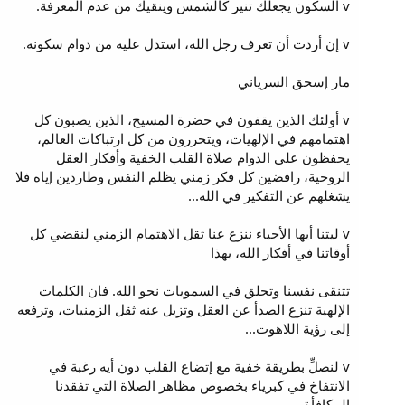
v السكون يجعلك تنير كالشمس وينقيك من عدم المعرفة.
v إن أردت أن تعرف رجل الله، استدل عليه من دوام سكونه.
مار إسحق السرياني
v أولئك الذين يقفون في حضرة المسيح، الذين يصبون كل
اهتمامهم في الإلهيات، ويتحررون من كل ارتباكات العالم،
يحفظون على الدوام صلاة القلب الخفية وأفكار العقل
الروحية، رافضين كل فكر زمني يظلم النفس وطاردين إياه فلا
يشغلهم عن التفكير في الله...
v ليتنا أيها الأحباء ننزع عنا ثقل الاهتمام الزمني لنقضي كل
أوقاتنا في أفكار الله، بهذا
تتنقى نفسنا وتحلق في السمويات نحو الله. فان الكلمات
الإلهية تنزع الصدأ عن العقل وتزيل عنه ثقل الزمنيات، وترفعه
إلى رؤية اللاهوت...
v لنصلِّ بطريقة خفية مع إتضاع القلب دون أيه رغبة في
الانتفاخ في كبرياء بخصوص مظاهر الصلاة التي تفقدنا
المكافأة.