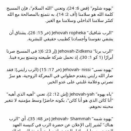
"يهوه شلوم" (قض 6: 24)، وتعني "الله السلام"، فإن المسيح
كلمة الله هو سلامنا (أف 2: 14)، به نتمتع بالمصالحة مع الله
كسّر سلامنا الداخلي وسلامنا مع الغير.
"الرب شافيك" Jehovah ropheka (خر 15: 26)، يشتاق أن
يشفي نفوسنا وأجسادنا كطبيب حقيقي للبشرية.
"الرب برنا" Jehovah-Zidkenu (إر 23: 6)؛ في المسيح صرنا
أبرارًا (1 كو 1: 30)، إذ نحمل شركة طبيعته ونتمتع ببره فينا.
"يهوه نسى" Jehovah- nissi (خر 17: 15) (الرب رايتي)؛ فقد
صار الله رايتي يتقدم خطواتي في المعركة الروحية، هو سرّ
نصرتي وعلامة غلبتي على عدو الخير.
"ياه يهوه" Jehovah-yah (إش 12: 2)، تعني "أهيه الذي أهيه"
"أنا كائن الذي هو أنا كائن"، بكونه حاضرًا وسط مؤمنيه لا تتغير
محبته نحوهم.
"يهوه شمه" Jehovah- Shammah (حز 48: 35)، أي "الرب
هناك" تُشير إلى الإعلان عن حضرة الرب في كنيسة العهد
الجديد، وسط إسرائيل الجديد، إذ صارت أيقونة السماء التي