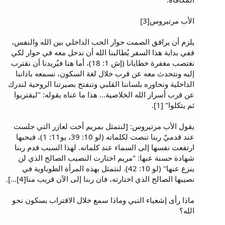
الأب مرتيروس[3]
يلزم أن يرافق الصمت حوار الحب الداخلي بين الله والنفس،
ففي بداية هذا السفر يُطالبنا الله أن ندخل معه في حوار لكي
نغتصب مغفرة خطايانا (إش 1: 18)، أما هنا فيُريدنا أن نقترب
إليه ونتحدث معه عن قرب خلال لغة السكون، نسمعه باذاننا
الداخلية ونحاوره بلساننا القلبي وتنفتح بصيرتنا الروحية لندرك
عن قرب أسرار الله الخلاصية... هذا ما عناه بقوله: "ليقتربوا
ثم يتكلوا" [1].
يقول الأب مرتيروس: [لنتمثل بمريم أخت لعازر التي جلست
عند قدميّ ربنا تنصت لكلماته (لو 10: 39، يو11: 1)، فبحبها
ارتفعت نفسها إلى السماء عند كلماته. لهذا السبب قدم ربنا
شهادة حسنة عنها: "مريم اختارت النصيب الصالح الذي لن
ينزع عنها" (لو 10: 42). لنتمثل بهذه المرأة الطوباوية في
نصيبها الصالح الذي اختارته، فان ربنا إلى الآن قريب منا[4]...].
ماذا رأى إشعياء النبي وماذا سمع خلال الاقتراب بسكون نحو
الله؟