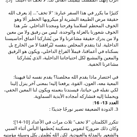
كثيرًا ما يكرر في هذا السفر عبارة: "لا تخف"... إذ يعرف الله
حقيقة مرض الطبيعة البشرية أو ميكروبها الخطير ألا وهو
الخوف المحطم لسلامنا وفرحنا ومجدنا الداخلي. سّر هذا
الخوف شعورنا بالعزلة والوحدة، ليس من رفيق ولا من معين
ولا من يدرك حقيقة مشاعرنا ولا من يُشاركنا أعماق أحاسيسنا
الداخلية. لذا يتقدم المخلص بنفسه ليُرافقنا لا من الخارج بل
بسكناه في أعماقنا، فيملأ الفراغ الداخلي، ويكون هو الرفيق
والمعين والمشبع لكل احتياجاتنا الداخلية، الذي يُشاركنا
مشاعرنا الخفية.
في اختصار ماذا يقدم الله مخلصنا؟ يقدم نفسه لنا فيهبنا:
المعية معه، العون، القوة، يرفعنا إليه! بمعنى آخر ينزل إلينا
لكي نقبله في حياتنا، فيسندنا بنعمته ويكون لنا المعين الخفي،
ويحملنا إليه فنشاركه أمجاده الأبدية السماوية.
العدد 13- 16
:
3. الدودة الضعيفة تصير نورجًا جديدًا :
تتكرر الكلمتان "لا تخف" ثلاث مرات في الأعداد [10-14]؛
وكان ذلك ضروريًا لنفوس مسكينة يُحطمها اليأس أثناء السبي
والشعور بالمذلة والعبودية. لكن الله يُطمئن بكل وسيلة مؤمنيه