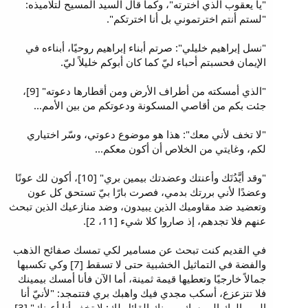
"يا يعقوب الذي اخترته"، وكما قال السيد المسيح لتلاميذه:
"لستم أنتم اخترتموني بل أنا اخترتكم".
"نسل إبراهيم خليلي": صرتم أبناء إبراهيم روحيًا، أبناءه في
الإيمان فحسبتم أحباء ليّ كما كان أبوكم خليلاً ليّ.
"الذي أمسكته من أطراف الأرض ومن أقطارها دعوته" [9]،
جئت بكم من أقاصي المسكونة ودعوتكم من بين الأمم...
"لا تخف لأني معك": هذا هو موضوع دعوتي، وسّر اختياري
لكم، وغايتي من الخلاص أن أكون معكم...
"وقد أيَّدُتَك وأعنتك وعضدتك بيمين بري" [10]، أكون لك عونًا
وعضدًا لأني بررتك بدمي، فصرت بارًا بيّ تستحق كل عون
وتعضيد ضد مقاوميك الذين يبيدون، وضد منازعيك الذين تبحث
عنهم فلا تجدهم، إذ صاروا كلا شيء [11، 2].
في القديم كنت تبحث عن مسامير لكي تمسك صفائح الذهب
والفضة في التماثيل الخشبية حتى لا تسقط [7] وكي تكسبها
جمالاً خارجيًا وتعطيها قيمة ثمينة، أما الآن فأنا أمسك بيمينك
فلا تتزعزع، أسكب مجدي فيك واهبك بري فتتمجد: "لأنيّ أنا
الرب إلهك الممسك بيمينك القائل لك: لا تخف أنا أعينك" [3].