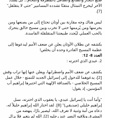
الآخر ليخرج التمثال متقنًا تشدده المسامير "حتى لا يتقلقل"
[7].
ليس هناك وجه مقارنة بين أوثان تحتاج إلى من يصنعها ومن
يحرسها ومن يُرممها حتى لا تخرب وبين مسيح خالق يتحرك
بالحب العملي ليُجدد طبيعتنا المتقلقلة الفاسدة.
بكشفه عن بطلان الأوثان يعلن عن ضعف الأمم ليدعوها إلى
عظمة المسيح القادرة وحده أن يخلص!
العدد 8- 12
:
2. عبدي الذي اخترته :
يكشف عن ضعف الأمم واضطرابها، ويعلن عنها إنها تراب وقش
[2]، يدعوهما للدخول إلى إسرائيل الجديد للتمتع - خلال عمل
المسيح الخلاصي - بالصداقة الإلهية التي اختبرها إبراهيم أب
المؤمنين، إذ يقول:
"وأما أنت يا إسرائيل عبدي، يا يعقوب الذي اخترته، نسل
إبراهيم خليلي (صديقي)" [8]. لقد اختار الله إبراهيم خليلاً له،
دعاه من أمة وثنية لا تعرف الله، ليصير بارًا، ينهضه من
المشرق ويلاقيه النصر عند رجليه [2]. الله لم يتغير فلا يزال