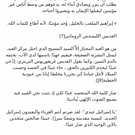
يطلب أن يبرر ويصادق أبناء له، يدعوهم من وسط أناس غير
مؤمنين ليقبلوا الإيمان به ويصيروا أحباءه.
v إبراهيم الملقب بالخليل، وُجد مؤمنًا، لأنه أطاع كلمات الله.
القديس اكليمندس الروماني[7]
من هو العبد المختار إلاَّ السيد المسيح الذي احتل مركز العبد،
ليمثل البشرية الضعيفة، فيقيم عهدًا باسمها لدى الآب، يختمه
بالدم الثمين. وكما يقول القديس غريغوريوس النزينزي: [دُعي
عبدًا ليخدم الكثيرين بالحق... جاء عبدًا في الجسد وحسب
الميلاد لأجل حياتنا كي يحررنا مخلصًا إيانا من عبودية
الخطية[8]].
صار كلمة الله المتجسد عبدًا لكي إذ نثبت نحن العبيد فيه
نسمع الصوت الإلهي يُنادينا:
"يا إسرائيل عبدي": لقد صرتم أنتم الغرباء والبعيدون إسرائيل
الجديد، كنيسة مقدسة وشعبًا مبررًا، عبيدًا صالحين متحدين
بالابن الوحيد الذي صار عبدًا.