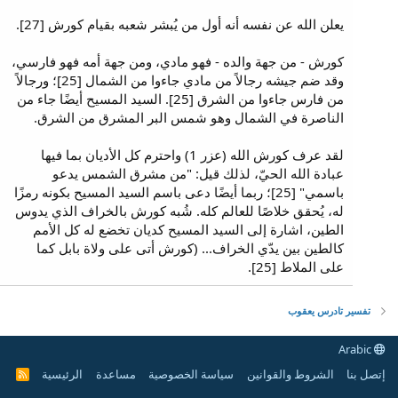
يعلن الله عن نفسه أنه أول من يُبشر شعبه بقيام كورش [27].
كورش - من جهة والده - فهو مادي، ومن جهة أمه فهو فارسي،
وقد ضم جيشه رجالاً من مادي جاءوا من الشمال [25]؛ ورجالاً
من فارس جاءوا من الشرق [25]. السيد المسيح أيضًا جاء من
الناصرة في الشمال وهو شمس البر المشرق من الشرق.
لقد عرف كورش الله (عزر 1) واحترم كل الأديان بما فيها
عبادة الله الحيّ، لذلك قيل: "من مشرق الشمس يدعو
باسمي" [25]؛ ربما أيضًا دعى باسم السيد المسيح بكونه رمزًا
له، يُحقق خلاصًا للعالم كله. شُبه كورش بالخراف الذي يدوس
الطين، اشارة إلى السيد المسيح كديان تخضع له كل الأمم
كالطين بين يدّي الخراف... (كورش أتى على ولاة بابل كما
على الملاط [25].
تفسير تادرس يعقوب
Arabic
إتصل بنا
الشروط والقوانين
سياسة الخصوصية
مساعدة
الرئيسية
R
S