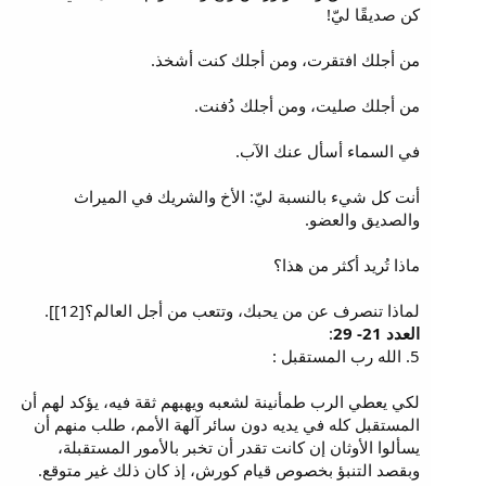
كن صديقًا ليّ!
من أجلك افتقرت، ومن أجلك كنت أشخذ.
من أجلك صليت، ومن أجلك دُفنت.
في السماء أسأل عنك الآب.
أنت كل شيء بالنسبة ليّ: الأخ والشريك في الميراث
والصديق والعضو.
ماذا تُريد أكثر من هذا؟
لماذا تنصرف عن من يحبك، وتتعب من أجل العالم؟[12]].
العدد 21- 29
:
5. الله رب المستقبل :
لكي يعطي الرب طمأنينة لشعبه ويهبهم ثقة فيه، يؤكد لهم أن
المستقبل كله في يديه دون سائر آلهة الأمم، طلب منهم أن
يسألوا الأوثان إن كانت تقدر أن تخبر بالأمور المستقبلة،
وبقصد التنبؤ بخصوص قيام كورش، إذ كان ذلك غير متوقع.