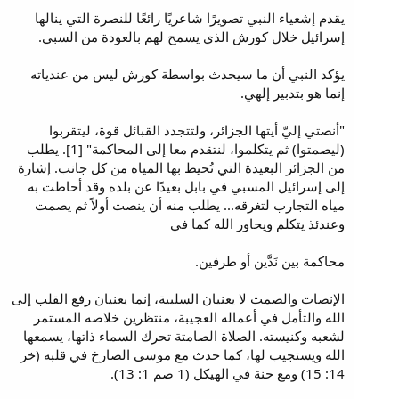
يقدم إشعياء النبي تصويرًا شاعريًا رائعًا للنصرة التي ينالها
إسرائيل خلال كورش الذي يسمح لهم بالعودة من السبي.
يؤكد النبي أن ما سيحدث بواسطة كورش ليس من عندياته
إنما هو بتدبير إلهي.
"أنصتي إليّ أيتها الجزائر، ولتتجدد القبائل قوة، ليتقربوا
(ليصمتوا) ثم يتكلموا، لنتقدم معا إلى المحاكمة" [1]. يطلب
من الجزائر البعيدة التي تُحيط بها المياه من كل جانب. إشارة
إلى إسرائيل المسبي في بابل بعيدًا عن بلده وقد أحاطت به
مياه التجارب لتغرقه... يطلب منه أن ينصت أولاً ثم يصمت
وعندئذ يتكلم ويحاور الله كما في
محاكمة بين نَدَّين أو طرفين.
الإنصات والصمت لا يعنيان السلبية، إنما يعنيان رفع القلب إلى
الله والتأمل في أعماله العجيبة، منتظرين خلاصه المستمر
لشعبه وكنيسته. الصلاة الصامتة تحرك السماء ذاتها، يسمعها
الله ويستجيب لها، كما حدث مع موسى الصارخ في قلبه (خر
14: 15) ومع حنة في الهيكل (1 صم 1: 13).