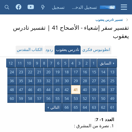
تسجيل الدخول
تسجيل
تفسير تادرس يعقوب
تفسير سفر إشعياء - الأصحاح 41 | تفسير تادرس
يعقوب
انطونيوس فكري
تادرس يعقوب
ردود
الكتاب المقدس
السابق
1
2
3
4
5
6
7
8
9
10
11
12
24
23
22
21
20
19
18
17
16
15
14
13
36
35
34
33
32
31
30
29
28
27
26
25
48
47
46
45
44
43
42
41
40
39
38
37
60
59
58
57
56
55
54
53
52
51
50
49
61
62
63
64
65
66
التالي
العدد 1- 7
:
1. نصرة من المشرق :