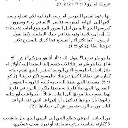
عروسًا له (رؤ 19: 7؛ 21: 2، 9).
إنها دعوة يُقدمها العريس لعروسه المتألمة لكي تتطلع وسط
آلامها إلى النهاية المفرحة، فتحمل الألم في رجاء وبسرور
كعريسها الذي تألم من أجل السرور الموضوع أمامه (عب 12:
2)، إذ رأى خلاصنا وتمجيدنا في حمله الصليب. وكما يقول
الرسول: "كما تكثر آلام المسيح فينا كذلك بالمسيح تكثر
تعزيتنا أيضًا" (2 كو 5: 1).
ما هو سّر تعزيتنا؟ يقول الله : "أنا أنا هو معزيكم" (إش 51:
14). هذا هو سّر تعزيتنا: الآب يتقدم إلينا ليضمنا إليه كأولاد له،
خلال اتحادنا بالمسيح الابن الوحيد الجنس، الذي يُقدم حياته
كفارة عن خطايانا كسرّ تعزيتنا: "بالمسيح تكثر تعزيتنا" (2 كو
1: 5). مسيحنا الذي ضمنا إليه بدمه يُقدم لنا روحه القدوس
"المعزي" الذي يملأ قلوبنا به مقيمًا ملكوت الفرح في قلوبنا.
لهذا يقدم حديثًا موجهًا إلى القلب، قائلاً: "طَيبوا قلب أورشليم
ونادوها بأن جهادها قد كمل، أن إثمها قد عُفي عنه، أنها قد
قَبلَت من يد الرب ضعفين عن كل خطاياها" [2].
من الجانب الحرفي يتطلع النبي إلى السبي الذي يحل بالشعب
لا ككارثة سياسية حدثت مصادفة أو ثمرة ضعف عسكري،