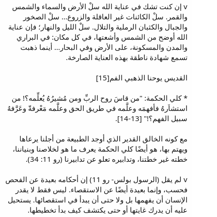
v إن كنت تشك في عناية الله سلْ الأرض والسماء والشمس
والقمر. سلْ الكائنات غير العاقلة والزروع... سلْ الصخور
والجبال والكثبان الرملية والتلال. سلْ الليل والنهار؛ فإن عناية
الله أوضح من الشمس وأشعتها، في كل مكان: في البراري
والمدن والمسكونة، على الأرض وفي البحار... أينما ذهبت
تسمع شهادة ناطقة بهذه العناية الصارخة.
القديس يوحنا الذهبي الفم[15]
* كلي الحكمة: "من قاسَ روح الربِّ ومن مُشيرُهُ يُعلِّمه؟! من
استشاَرهُ فأفهمَه وعلَّمه في طريق الحق وعلَّمه مَعْرفةّ وعَرَّفهُ
سبيل الفهم؟!" [13-14].
مع كونه الخالق القدير الذي أوجد الطبيعة من أجلنا يرعاها
ويهتم بها، هو أيضًا كلي الحكمة يعرف ما هو لخلاصنا وبنياننا،
خطته غير خطتنا، وتدابيره تعلو عن تدابيرنا (رو 11: 34).
v لم يقل (الرسول بولس- رو 11) إن أحكامه بعيدة عن الفحص
فحسب، وإنما بعيدة أيضًا عن الاستقصاء. ليس فقط لا يقدر
الإنسان أن يفهمها بل ولا حتى أن يبدأ في استقصائها. يستحيل
عليه أن يدرك غايتها أو حتى يكتشف كيف بدأ تخطيطها.