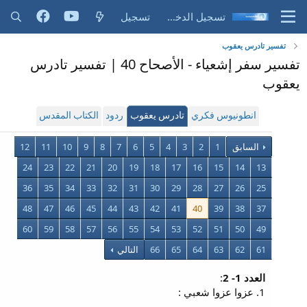
تسجيل الدخول
تسجيل
تفسير تادرس يعقوب
تفسير سفر إشعياء - الأصحاح 40 | تفسير تادرس
يعقوب
انطونيوس فكري
تادرس يعقوب
ردود
الكتاب المقدس
السابق
1
2
3
4
5
6
7
8
9
10
11
12
24
23
22
21
20
19
18
17
16
15
14
13
36
35
34
33
32
31
30
29
28
27
26
25
48
47
46
45
44
43
42
41
40
39
38
37
60
59
58
57
56
55
54
53
52
51
50
49
61
62
63
64
65
66
التالي
العدد 1- 2
:
1. عزوا عزوا شعبي :