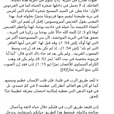
القاحلة، إذ لا تحمل في داخلها شجرة الحياة كما في الفردوس
الأول؛ جاء يعلن عن السيد المسيح شجرة الحياة التي تُغرس
في برية طبيعتنا ليقيم منها فردوسًا مثمرًا بحلوله فينا. بهذا
المعنى يقول القديس أمبروسيوس: [قبل أن يُقيم ابن الله
أعضاء الكنيسة بدأ عمله في خادمه يوحنا، لهذا وأخطر القديس
لوقا (لو 3: 2) كلمة الله حالاً على يوحنا بن زكريا في البرية...
تحقق هذا في البرية الموحشة، لأن بني المستوحشة أكثر من
التي لها أولاد (إش 54: 1)، وقد قيل لها: "افرحي أيتها العاقر
التي لم تلد" (إش 54: 1)... إذ لم تكن بعد قد زُرعت وسط
الشعوب الغريبة... ولم يكن بعد قد جاء ذاك الذي قال: "أما أنا
فزيتونة مخصبة في بيت الله" (مز 52: 8)، ولم يكن قد وهب
الكرام السماوي للأغصان ثمرًا (يو 15: 1). إذن فقد رّن الصوت
لكي تنتج البرية ثمارًا[4]].
v ليُعد طريق الرب في قلبنا، فإن قلب الإنسان عظيم ومتسع،
كما لو كان هو العالم. أنظر إلى عظمته لا في كمّ جسدي، بل
في قوة الذهن التي تعطيه إمكانية احتضان معرفة عظيمةً جدًا
للحق.
إذن فليعد طريق الرب في قلبكم خلال حياة لائقة وبأعمال
صالحة وكاملة، فيحفظ هذا الطريق حياتكم باستقامة، وتدخل