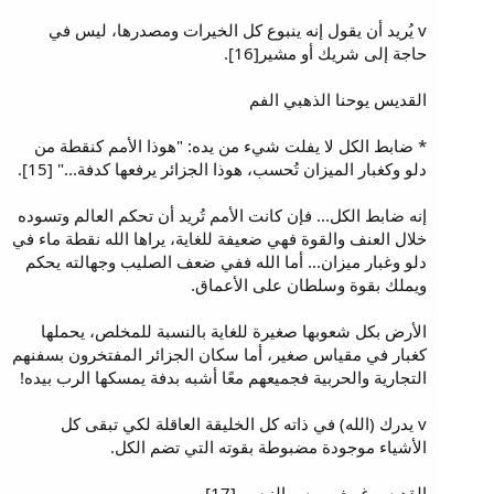
v يُريد أن يقول إنه ينبوع كل الخيرات ومصدرها، ليس في
حاجة إلى شريك أو مشير[16].
القديس يوحنا الذهبي الفم
* ضابط الكل لا يفلت شيء من يده: "هوذا الأمم كنقطة من
دلو وكغبار الميزان تُحسب، هوذا الجزائر يرفعها كدفة..." [15].
إنه ضابط الكل... فإن كانت الأمم تُريد أن تحكم العالم وتسوده
خلال العنف والقوة فهي ضعيفة للغاية، يراها الله نقطة ماء في
دلو وغبار ميزان... أما الله ففي ضعف الصليب وجهالته يحكم
ويملك بقوة وسلطان على الأعماق.
الأرض بكل شعوبها صغيرة للغاية بالنسبة للمخلص، يحملها
كغبار في مقياس صغير، أما سكان الجزائر المفتخرون بسفنهم
التجارية والحربية فجميعهم معًا أشبه بدفة يمسكها الرب بيده!
v يدرك (الله) في ذاته كل الخليقة العاقلة لكي تبقى كل
الأشياء موجودة مضبوطة بقوته التي تضم الكل.
القديس غريغوريوس النيسي[17]