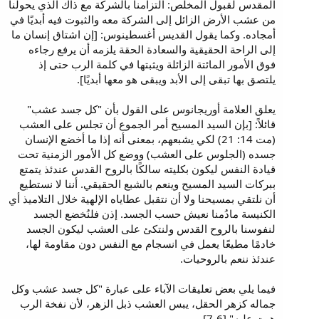
المقدس لقبول المخلص: التزامنا بالشركة مع ذاك الذي يحولنا
من عشب الأرض الزائل إلى الشركة معه والثبوت فيه أبديًا في
أمجاده. وكما يقول القديس أغسطينوس: [إن اشتاق إنسان ما
إلى الراحة الحقيقية والسعادة الحقة يلزمه أن يرفع رجاءه
فوق الأمور المائتة الزائلة ويثبتها في كلمة الرب حتى إذ
يلتصق بها تبقى إلى الأبد ويبقى هو معها أبديًا].
يعلق العلامة أوريجانوس على القول بأن "كل جسد عشب"
قائلاً: [بإن السيد المسيح أمر الجموع أن تجلس على العشب
(مت 14: 21) لكي يشبعهم، بمعنى أنه إذا ما أخضع الإنسان
جسده (الجلوس على العشب) ووضع كل الأمور الزمنية تحت
قيادة النفس ليكون بكليته سالكًا بالروح القدس عندئذ يتمتع
ببركات السيد المسيح وينعم بالشبع الحقيقي. أننا لا نستطيع
أن نلتقي بمسيحنا ولا أن نتقبل عطاياه الإلهية خلال التلاميذ أي
الكنيسة مادُمنا نعيش حسب الجسد. إذن فلنُخضع الجسد
لنفوسنا بالروح القدس ولنتكئ على العشب ليكون الجسد
خادمًا مطيعًا يعمل في انسجام مع النفس دون مقاومة لها،
عندئذ ننعم بالروحيات.
فيما يلي بعض تعليقات الآباء على عبارة "كل جسد عشب وكل
جماله كزهر الحقل، يبس العشب ذبل الزهر، لأن نفخة الرب
هبت عليه" [6-7].