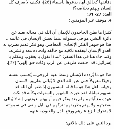
دقائقها كخالق لها، يدعوها بأسماء [26]، فكيف لا يعرف كل
إنسان ويهتم بخلاصه؟!
العدد 27- 31
:
4. موقف غير المؤمنين :
كثيرًا ما يظن الجاحدون للإيمان أن الله في مجاله بعيد عن
دائرة البشر، هو في سمواته بينما يعيش الإنسان في عالمه...
هذا هو جوهر الفكر الإلحادي المعاصر، وهو فكر قديم يضرب به
العدو الإنسان ليفقده تلاقيه مع خالقه واتحاده معه وعشرته،
وكما جاء هنا في هذا السفر: "لماذا تقول يا يعقوب وتتكلم يا
إسرائيل: قد اختفت طريقي عن الرب وفات حق إلهي" [27].
هذا هو ما يُردده الإنسان وسط تعبه الروحي... يُحسب نفسه
وحيدًا معزولاً حتى عن الله الذي لا يُبالي بطريق الإنسان
وحياته. لعل هذا هو ما قاله المسبيون إذ ظنوا أن الله قد
نسيهم تمامًا، فقد عبرت الشهور والسنوات وكأنه قد نكث
عهده مع آبائهم ولم يعد يفكر فيهم أو يهتم بعودتهم. إنه لا يُبالي
بقضيتهم ولا يهتم بطريقهم؛ تركهم في بابل وبقى في سمواته
لا يتحرك لنزع عارهم ورفع الذل والعبودية عنهم.
يرد النبي على ذلك بالآتي: