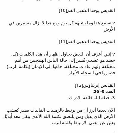
القديس يوحنا الذهبي الفم[10]
v نسمع هذا وما يشبهه كل يوم ومع هذا لا نزال مسمرين في
الأرض.
القديس يوحنا الذهبي الفم[11]
v إنني أعرف أن البعض يحاول إظهار أن هذه الكلمات (كل
جسد هو عشب) تُشير إلى حالة الناس الهمجيين من أمم
مختلفة ولهم عادات مختلفة، جاءوا إلى الإيمان (بكلمة الرب)
فصاروا في انسجام الأبرار.
القديس إيريناؤس[12]
العدد 9- 26
:
3. خطة الله فائقة الإدراك :
الآن بعدما أبرز أن من يرتبط بالزمنيات الفانيات يصير كعشب
الأرض الذي يذبل ومن يلتصق بكلمة الله الأبدي يبقى معه أبديًا،
يعلن عن معنى الارتباط بكلمة الرب.