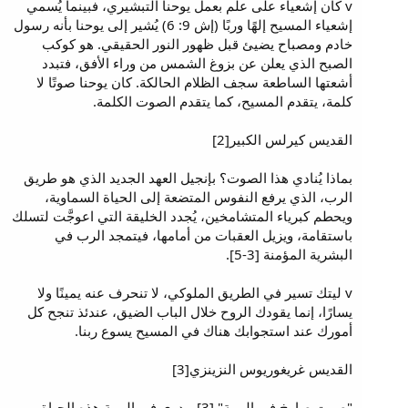
v كان إشعياء على علم بعمل يوحنا التبشيري، فبينما يُسمي
إشعياء المسيح إلهًا وربًا (إش 9: 6) يُشير إلى يوحنا بأنه رسول
خادم ومصباح يضيئ قبل ظهور النور الحقيقي. هو كوكب
الصبح الذي يعلن عن بزوغ الشمس من وراء الأفق، فتبدد
أشعتها الساطعة سجف الظلام الحالكة. كان يوحنا صوتًا لا
كلمة، يتقدم المسيح، كما يتقدم الصوت الكلمة.
القديس كيرلس الكبير[2]
بماذا يُنادي هذا الصوت؟ بإنجيل العهد الجديد الذي هو طريق
الرب، الذي يرفع النفوس المتضعة إلى الحياة السماوية،
ويحطم كبرياء المتشامخين، يُجدد الخليقة التي اعوجَّت لتسلك
باستقامة، ويزيل العقبات من أمامها، فيتمجد الرب في
البشرية المؤمنة [3-5].
v ليتك تسير في الطريق الملوكي، لا تنحرف عنه يمينًا ولا
يسارًا، إنما يقودك الروح خلال الباب الضيق، عندئذ تنجح كل
أمورك عند استجوابك هناك في المسيح يسوع ربنا.
القديس غريغوريوس النزينزي[3]
"صوت صارخ في البرية" [3]، يدوي في البرية هذه الحياة