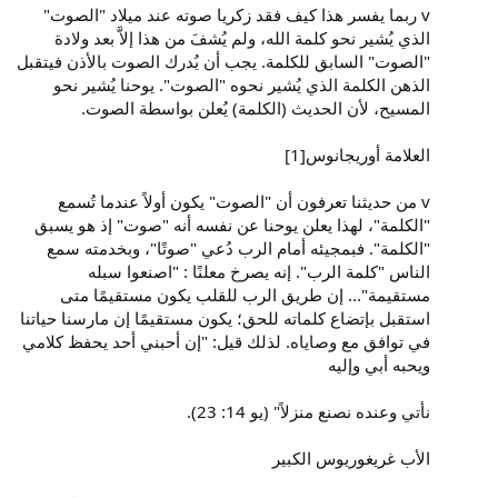
v ربما يفسر هذا كيف فقد زكريا صوته عند ميلاد "الصوت"
الذي يُشير نحو كلمة الله، ولم يُشفَ من هذا إلاَّ بعد ولادة
"الصوت" السابق للكلمة. يجب أن يُدرك الصوت بالأذن فيتقبل
الذهن الكلمة الذي يُشير نحوه "الصوت". يوحنا يُشير نحو
المسيح، لأن الحديث (الكلمة) يُعلن بواسطة الصوت.
العلامة أوريجانوس[1]
v من حديثنا تعرفون أن "الصوت" يكون أولاً عندما تُسمع
"الكلمة"، لهذا يعلن يوحنا عن نفسه أنه "صوت" إذ هو يسبق
"الكلمة". فبمجيئه أمام الرب دُعي "صوتًا"، وبخدمته سمع
الناس "كلمة الرب". إنه يصرخ معلنًا : "اصنعوا سبله
مستقيمة"... إن طريق الرب للقلب يكون مستقيمًا متى
استقبل بإتضاع كلماته للحق؛ يكون مستقيمًا إن مارسنا حياتنا
في توافق مع وصاياه. لذلك قيل: "إن أحبني أحد يحفظ كلامي
ويحبه أبي وإليه
نأتي وعنده نصنع منزلاً" (يو 14: 23).
الأب غريغوريوس الكبير