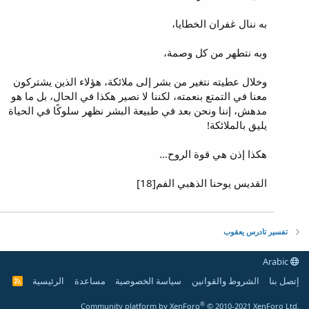
به ننال غفران الخطايا،
وبه نتطهر من كل وصمة،
وخلال عطيته نتغير من بشر إلى ملائكة، هؤلاء الذين يشتركون
معنا في التمتع بنعمته، لكننا لا نصير هكذا في الحال، بل ما هو
مدهش، إننا ونحن بعد في طبيعة البشر نظهر سلوكًا في الحياة
يليق بالملائكة!
هكذا إذن هي قوة الروح...
القديس يوحنا الذهبي الفم[18]
تفسير تادرس يعقوب
Arabic
إتصل بنا
الشروط والقوانين
سياسة الخصوصية
مساعدة
الرئيسية
R
S
S
®
Community platform by XenForo
© 2010-2021 XenForo Ltd.