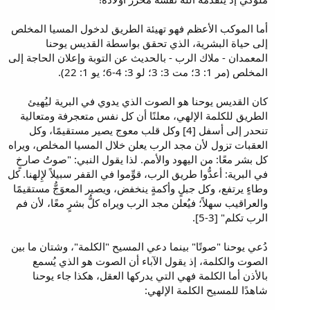
أما الموكب الأعظم فهو تهيئة الطريق لدخول المسيا المخلص
إلى حياة البشرية، الذي تحقق بواسطة القديس يوحنا
المعمدان - ملاك الرب - بالحديث عن التوبة وإعلان الحاجة إلى
المخلص (مر 1: 3؛ مت 3: 3؛ لو 3: 4-6؛ يو 1: 22).
كان القديس يوحنا هو الصوت الذي يدوي في البرية ليُهيئ
الطريق للكلمة الإلهي، معلنًا أن كل نفس متعجرفة ومتعالية
تنحدر إلى أسفل [4] وكل قلب معوج يصير مستقيمًا، وكل
العقبات تزول لأن مجد الرب يعلن خلال المسيا المخلص، ويراه
كل بشر معًا: من اليهود والأمم. لذا يقول النبي: "صوتُ صارخٍ
في البرية: أعدُّوا طريق الرب، قوِّموا في القفر سبيلاً لإِلهنا. كل
وطاءٍ يرتفع، وكل جبلٍ وأكمةٍ ينخفض، ويصير المعوَجُّ مستقيمًا
والعراقيب سهلاً؛ فيُعلن مجد الرب ويراه كلُّ بشرٍ معًا، لأن فم
الرب تكلم" [3-5].
دُعي يوحنا "صوتًا" بينما دعي المسيح "الكلمة"، وشتان ما بين
الصوت والكلمة، إذ يقول الآباء أن الصوت هو الذي يُسمع
بالأذن أما الكلمة فهي التي يدركها العقل، هكذا جاء يوحنا
شاهدًا للمسيح الكلمة الإلهي: