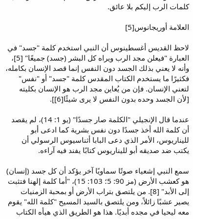
كلمات الرب إليكم بلا عائق.
العلامة أوريجانوس[5]
لاحظ القديس أغسطينوس أن النبي استخدم كلمة "جسد" في
العبارة "فيعلن مجد الرب ويراه كل البشر (جسد) جميعًا" [5]،
وأنه لا يعني بذلك الجسد دون النفس إنما قصد الإنسان بكامله،
فكثيرًا ما يستخدم الكتاب المقدس كلمة "جسد" أو "نفس"
لتعني الإنسان. فإن من يُعاين مجد الرب هو الإنسان بكليته
[لأن الجسد وحده بدون النفس لا يرى شيئًا[6]].
عندما قال الإنجيلي "الكلمة صار جسدًا" (يو 1: 14)، لم يقصد
أن كلمة الله أخذ جسدًا دون نفس بشرية كما ادعى أبو
لليناريوس، الأمر الذي دعى البابا أثناسيوس الرسولي أن
يكتب ضد صديقه أبو لليناريوس كتابًا يفند فيه آراءه.
سمع النبي إشعياء صوتًا سماويًا آخر يؤكد أن كل جسد (إنسان)
هو كعشب الأرض (مز 90: 5؛ 103: 15)، "أما كلمة إلهنا فتثبت
إلى الأبد" [8]. من يلتصق بتراب الأرض أو بمحبة الزمنيات
يصير عشبًا زائلاً، ومن يلتصق بالسيد المسيح "كلمة الله" يقوم
معه ليحيا في مجده أبديًا. هذا هو الطريق الذي هيأه الكتاب