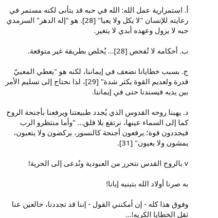
أ. استمرارية عمل الله: الله في حبه قد يتأنى لكنه مستمر في
رعايته للإنسان "لا يكل ولا يعيا" [28]. هو "إله الدهر" السرمدي
حبه لا يزول وعهده أبدي لا يتغير.
ب. أحكامه لا تُفحص [28]... يُخلص بطريقة غير متوقعة.
ج. بسبب خطايانا نضعف في إيماننا، لكنه هو "يعطي المعييّ
قدرة ولعديم القوة يكثر شدة" [29]، لذا نحتاج إلى تسليم الأمر
بين يديه فيسندنا حتى في إيماننا.
د. يهبنا روحه القدوس الذي يُجدد طبيعتنا ويرفعنا بأجنحة الروح
كما إلى السماء عينها، نرتفع بلا قلق... "وأما منتظرو الرب
فيجددون قوة؛ يرفعون أجنحة كالنسور، يركضون ولا يتعبون،
يمشون ولا يعيون" [31].
v بالروح القدس نتحرر من العبودية ونُدعى إلى الحرية!
به صرنا أولاد الله بتبنيه إيانا!
وفوق هذا كله - إن أمكنني القول - إننا قد تجددنا، خالعين عنا
ثقل الخطايا الكريه!...