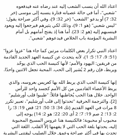
اعتاد الله أن ينسب الشعب إليه عند رضاه عنه فيدفعوه
"شعبي"، أما في حالة عصيانه فتارة ينسبه إلى موسى (خر
32: 7) أو يدعو "الشعب" (خر 32: 9)، وفي أكثر صراحة يقول:
"ليس شعبي" (هو 1: 9)، وذلك لكي يثيرهم فيرجعوا إليه ويعود
فينسبهم إليه (هو 2: 23). أما هنا إذ يفتح أمامهم بل أمام
البشرية المؤمنة باب الخلاص فيدعوهم "شعبي".
اعتاد النبي تكرار بعض الكلمات مرتين كما جاء هنا "عزوا عزوا"
(51: 9، 17؛ 5: 1)، لأنه يتحدث عن كنيسة العهد الجديد القادمة
من فريقين: اليهود والأمم؛ لأنها كنيسة الحب الذي يوحّد
ويربط، فإن رقم 2 يُشير إلى الحب. المحبة تجعل الاثنين واحدًا.
إنها كنيسة الحب الذي يربط الله بها كعريس بعروسه، والذي
يربط الأعضاء القادمين من كل الأمم كجسد واحد للرأس
الواحد. خلال هذا الحب يُخاطبها قائلاً: "طيبوا قلب أورشليم"
[2]، والترجمة الحرفية "تحدثوا إلى قلب أورشليم"، تعبير تكرر
8 مرات في العهد القديم (تك 34: 3؛ 50: 21؛ قض 19: 3؛ را
2: 13؛ 2 صم 19: 7؛ 2 أى 20: 22؛ هو 2: 14) يوجه إلى
محبوب أو محبوبة؛ فالكنيسة هنا عروس المسيح المحبوبة
إليه، يحدثها بلغة الحب التي لا يفهمها إلاَّ القلب. اللغة التي
تحدث بها في أكثر صراحة وعمق خلال الصليب ليقتني البشرية