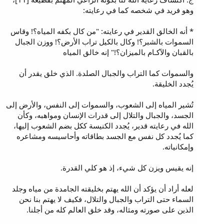
وهو فريد في شخصه كما في رعايته:
* أنه الخالق القدير في رعايته: "من كال بكفه المياه؟! وقاس
السموات بالشبر؟! وكال بالكيل تراب الأرض؟! ووزن الجبال
بالقبان والآكـام بالميزان؟!" إنه خالق المياه
والسموات كما التراب والجبال الصلدة. الذي خلق يقدر أن
يُجدد الخليقة.
تُشير المياه إلى الشعوب، والسموات إلى النفس، والأرض إلى
الجسد، والجبال والتلال إلى قدرات الإنسان ومواهبه، وكأن
الله في رعايته قدير، يُجدد الكنيسة ككل بضم الشعوب إليها،
كما يُجدد كل نفس مع الجسد بطاقاته وأحاسيسه ومشاعره
وإمكانياته.
إنه يقيس ويزن كل شيء، إذ هو كلي القدرة.
لعله أراد أن يؤكد أن الله يهتم بخليقته الجامدة من مياه وجلد
السماء حتى التراب والجبال والتلال، فكيف لا يهتم بنا نحن
الذين على صورته ومثاله، وقد خلق العالم كله من أجلنا.