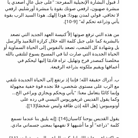
أ. قبول البشارة الإنجيلية المفرحة: "على جبل عالٍ اصعدي يا
مبشرة صهيون، ارفعي صوتك بقوة يا مبشرة أورشليم. ارفعي
لا تخافي. قولي لمدن يهوذا: هوذا إلهك. هوذا السيد الرب بقوة
يأتي وذراعه تحكم له" [9-10].
من هذه التي ترفع صوتها إلاَّ كنيسة العهد الجديد التي تصعد
بالبشرية كما على جبل كلمة الله خلال كرازة التلاميذ والرسل
بل وشهادة كل الشعب، تصعد بالنفوس إلى الحياة السماوية أو
الحياة الجديدة التي صارت لنا في المسيح يسوع لتلتقي بالله
مخلصنا كمصدر فرح وتهليل. تراه قادمًا إليها ليحكم في
أعماقها ويقيم ملكوته بذراعه الرفيعة.
ب. أدراك حقيقة الله؛ فإننا إذ نرتفع إلى الحياة الجديدة نلتقي
مع الرب على مستوى شخصي، فلا نجده قوة خفية مجهولة
وإنما كائنًا يتعامل معنا: "يأتي ويحكم ويجازي ويراعي الخ...
وكما يقول القديس غريغوريوس النيسي في رده على
أونوميوس: [هل الله إذن طاقة وليس شخصًا[13]].
يقول القديس يوحنا كاسيان[14]: [إنه يليق بنا عندما نسمع
كلمة "ذراعه" أو ما أشبهها لا نفهمها بمعنى جسماني مادي.
ج. اكتشاف رعاية الله لنا بكونه الراعي المهتم بقطيعه [11]،