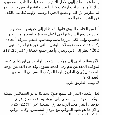
وإنما هو سماح إلهي لأجل التأديب. لقد قبلت التأديب ضعفين،
ذلك لأنها من جانب ارتكبت خطايا غير لائقة بها، ومن جانب آخر
لم تُمارس برّ الله أو تصنع الخير. الوصية الإلهية تُطالبنا بالكف
عن الشر وصنع الخير.
أما من الجانب النبوي فإنها إذ تتطلع إلى عريسها المصلوب
تجده قد دفع الدين عنها في أكمل صورة لا ليعفيها من الدين
فحسب وإنما لكي يبررها بدمه ويقدسها فتنعم بشركة أمجاده.
وكأنه قد تحققت توسلات البشرية التي عبر عنها داود النبي،
قائلاً: "انظر إلى ذلي وتعبي وأغفر جميع خطاياي" (مز 25: 18).
الآن يتطلع النبي إلى موكب الشعب الراجع إلى أورشليم كرمز
لموكب المفديين بدم رب المجد يسوع، وقد جاء القديس يوحنا
المعمدان يُهيئ الطريق لهذا الموكب المسياني السماوي.
العدد 3- 8
:
2. تهيئة الطريق للرب :
لعل إشعياء النبي قد سمع صوتًا سمائيًا يدعو السمائيين لتهيئة
موكب العودة من السبي إلى أورشليم، فقد سبق فرأى
حزقيال النبي مجد الرب يفارق المدينة (حز 11: 22- 25)،
والآن ها هو يعود الموكب مع عودة المسبيين، وكأنه موكب
ملوكي إذ يتقدمه الله نفسه محرر أولاده!