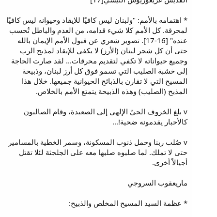
* اهتمامه بالأمم: "ولبنان ليس كافيًا للإيقاد وحيوانه ليس كافيًا
لمحرقة. كل الأمم كلا شيء قدامه، من العدم والباطل تُحسب
عنده" [16-17]. تصوير شعري عن قبول الأمم الإيمان بالله
حتى أن كل شجر لبنان (الأرز) لا يكفي للإيقاد لمذبح الرب
وجميع حيواناته لا تكفي لتقديم محرقات... لقد صارت الحاجة
إلى خشبة الصليب التي تسمو فوق كل أرز لبنان، وذبيحة
المسيح التي لا تقارن بالذبائح الحيوانية جميعها. خلال هذا
المذبح (الصليب) وهذه الذبيحة يتمتع الأمم بالخلاص.
v بلغ الخروف الحيّ الإلهي إلى الصعيدة، وقام الصالبون
كالأحبار يقدمونه ضحية!...
v صُلب ربنا وحمل ذنوب المسكونة، وسمر الخطية بالمسامير
حتى لا تملك. لما صلبوه صلبها معه على الجلجثة لئلا تقتل
أجيالاً أخرى.
ماريعقوب السروجي
* عظمة السيد المسيح المخلص والذبيح: