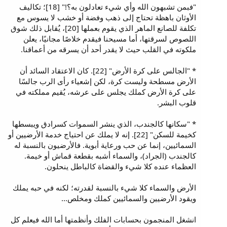
"فبمن تشبهون الله وأي شيء تعادلون به؟!" [18]؛ تكاليف
الأوثان باهظة تحتاج إلى ذهب وفضة أو خشب لا يسوس مع
تكلفة للصانع الماهر الذي يقوم بعملها [20]، يُقابل ذلك شوق
اللصوص لسرقتها، أما مسيحنا فيقدم خلاصًا مجانيًا، يعلن
ملكوته في القلب حيث لا يقدر أحد أن يسرقه من أعماقنا.
* "الجالس على كرة الأرض" [22]. كان الاعتقاد السائد أن
الأرض مسطحة وليست كرة، لكن إشعياء رأى الرب جالسًا
على كرة الأرض كملك يجلس على عرشه، يُقيم مملكته في
قلوب البشر.
* "سكانها كالجندب، الذي ينشر السموات كسرادق ويبسطها
كخيمة للسكن" [22]. إنه لا يملك عن احتياج خدمة الأرضيين أو
السمائيين، إنما عن حب ورعاية أبوية. فالأرضيون بالنسبة له
كالجندب (الجراد)، والسماء أشبه بقطعة قماش أو خيمة.
العظماء عنده كلا شيء والقضاة كالباطل ينحلون.
الأرض والسماء كلا شيء بالنسبة لقدرته؛ لكنه في حبه يملك
ويقود الأرضيين والسمائيين كملك ومخلص...
انشغل المنجمون بحسابات الفلك وأنظمتها أما الله فيعلم كل