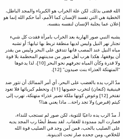
الله قضى بذلك، لكن علة الخراب هو الكبرياء والمجد الباطل،
الخطية هي التي تفسد الإنسان كما الأمم، أما حكم الله إنما هو
إعلان عما يجلبة الإنسان لنفسه بنفسه.
يشبه النبي صور الهاربة بعد الخراب بامرأة فقدت كل شيء
تجتار نهر النيل وليس لديها منطقة تربط بها ثيابها؛ أو تشبه
مياه النيل عند المصب فانها تتدفق على البحر وليس من يقدر
أن يوقفها، هكذا هرب أهل صور من مدينتهم المحطمة بلا قوة
ولا قدرة وكأن المياه تجرفهم نحو البحر [10]، لذا يدعوها
"المتهتكة العذراء بنت صيدون" [12].
مدّ الرب يده بالغضب على البحر، أي أمر الممالك أن تثور ضد
فينيقية (كنعان) لتخرب حصونها [11]، وتحطم كبريائها فلا تعود
تفتخر [12] وعوض كونها ملكة تصير عذراء متهتكة، تهرب إلى
كيثم (قبرص) ولا تجد راحة... ماذا يعني هذا؟
أ. مدّ الرب يده داعيًا للتوبة، لكن صور لم تستجب للنداء،
فصارت اليد ممدودة للعقاب. لقد بسط أيضًا رب المجد يديه
على الصليب بالحب، فمن آمن وجد في الصليب قوة الله
للخلاص، ومن جحده صار تحت الدينونة.