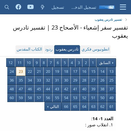
تسجيل الدخول
تسجيل
تفسير تادرس يعقوب
تفسير سفر إشعياء - الأصحاح 23 | تفسير تادرس
يعقوب
انطونيوس فكري
تادرس يعقوب
ردود
الكتاب المقدس
السابق
1
2
3
4
5
6
7
8
9
10
11
12
24
23
22
21
20
19
18
17
16
15
14
13
36
35
34
33
32
31
30
29
28
27
26
25
48
47
46
45
44
43
42
41
40
39
38
37
60
59
58
57
56
55
54
53
52
51
50
49
61
62
63
64
65
66
التالي
العدد 1- 14
:
1. انقلاب صور :