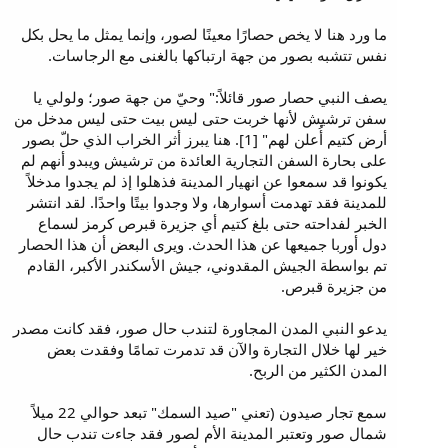
ما ورد هنا لا يخص حصارًا معينًا لصور، وإنما يمثل ما يحل بكل
نفس تتشبه بصور من جهة ارتباكها بالغنى مع الرجاسات.
يصف النبي حصار صور قائلاً:" وحيّ من جهة صور؛ ولولي يا
سفن ترشيش لأنها خربت حتى ليس بيت حتى ليس مدخل من
أرض كتيم أُعلن لهم" [1]. هنا يبرز أثر الخراب الذي حلّ بصور
على بحارة السفن التجارية العائدة من ترشيش ويبدو أنهم لم
يكونوا قد سمعوا عن انهيار المدينة فذهلوا إذ لم يجدوا مدخلاً
للمدينة فقد تهدمت أسوارها، ولا وجدوا بيتًا واحدًا. لقد انتشر
الخبر لفداحته حتى بلغ كتيم أي جزيرة قبرص كرمز لسماع
دول أوربا جميعها عن هذا الحدث. ويرى البعض أن هذا الحصار
تم بواسطة الجيش المقدوني، جيش الأسكندر الأكبر، القادم
من جزيرة قبرص.
يدعو النبي المدن المجاورة لتندب حال صور، فقد كانت مصدر
خير لها خلال التجارة والآن قد تدمرت تمامًا وفقدت بعض
المدن الكثير من الربح.
سمع تجار صيدون (تعني "صيد السمك" تبعد حوالي 22 ميلاً
شمال صور وتعتبر المدينة الأم لصور فقد جاءت تندب حال