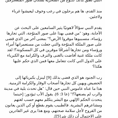
منذ القدم، ها هم يرحلون في رعب وخوف ليعيشوا غرباء
ولاجئين.
يقدم النبي سؤالاً لاهوتيًا يثير السامعين على البحث عن
الأجابة، وهو: "من قضى بهذا على صور المتوّجة، التي تجارها
رؤساء، متسببوها موقروا الأرض؟" بمعنى آخر من الذي قضى
على صور الملكة المتوّجة والتي جعلت من مستعمراتها أمراء
ورؤساء ومن تجارها أشرافًا موقرين في كل المسكونة؟! لقد
كانت ملكة غنية أفاضت بالغنى والترف والكرامة مع الكبرياء
على الدول التي كانت تتعامل معها فمن الذي حكم عليها
هكذا؟
رب الجنود هو الذي قضى بذلك [9] لينزل بكبريائها إلى
الحضيض ويهين كل تجارها أصحاب الوقار والكرامة الزمنية.
هذا ما عناه عاموس النبي حين قال: "هل تحدث بلية في مدينة
والرب لم يصنعها؟!" (عا 3: 6). يقول الأب ثيؤدور: [حينما
يتحدث الحكم الإلهي مع البشر يتكلم معهم حسب لغتهم
ومشاعرهم البشرية. فالطبيب يقوم بقطع أو كي الذين يعانون
من القروح لأجل سلامة صحتهم، ومع هذا يرى غير القادرين
على الاحتمال أن ذلك شر[5]].