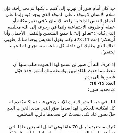
ب. كان أمام صور أن تهرب إلى كتيم... لكنها لم تجد راحة، فإن
سلام الإنسان لا يتوقف على الموقع الذي يوجد فيه وإنما على
أعماق النفس الداخلية. راحة الإنسان لا في تغيير مكانه أو
عمله أو ظروفه الاجتماعية وإنما في رجوعه إلى الله مخلصه
الذي يُنادي: "تعالوا إلىّ يا جميع المتعبين والثقيلي الأحمال وأنا
اُريحكم" (مت 11: 28). وكما يقول القديس يوحنا سابا: [طوبى
لذاك الذي يطلبك في داخله كل ساعة، منه تجري له الحياة
ليتنعم].
إذ عرف الله أن صور لن تسمع لهذا الصوت طلب منها أن
تتعظ مما حدث للكلدانيين بواسطة ملك أشور، فقد حوّل
قصورها إلى ردم.
العدد 15- 18
:
2. تجديد صور :
الله في حبه للبشر لا يترك الإنسان في فساده لكنه يُقدم له
كل امكانية للخلاص. لهذا بعدما صوّر النبي مدى الخراب الذي
حلّ بصور عاد لكي يتحدث عن تجديدها بالرب المخلص.
تُترك مستعبدة لبابل 70 عامًا وهي تُقابل السبعين عامًا التي
تنبأ عنها إرميا النبي بخصوص سبي إسرائيل البابلي (إر 29: