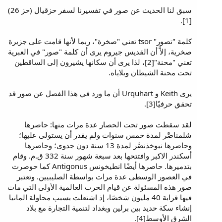
سبق لنا الحديث عن صور في تفسيرنا لسفر حزقيال (حز 26)
[1].
كلمة "تصور" tsor تعني "صخرة"، ربما لأنها قامت على جزيرة
صخرية، إلاَّ أن القديس جيروم يرى أن كلمة "صور" في العبرية
تعني "محنة"[2]، لذا يرى أن سكانها يشيرون إلى الساقطين
تحت محنة الشيطان وبلاياه.
يرى Keith و Urquhart أن ما ورد في هذا الفصل عن صور قد
تحقق حرفيًا[3].
لقد سقطت صور تحت الحصار عدة مرات منها: حاصرها
شلمناصَّر لمدة خمس سنوات ولم يقدر أن يستولى عليها؛
وحاصرها نبوخذنصَّر لمدة 13 سنة دون جدوى؛ وحاصرها
أسكندر الاكبر وافتتحها بعد سبعة شهور سنة 332 ق.م. وقام
بتدميرها. حاصرها أيضًا انطيخونس Antigonus كما حوصرت
في العصور الوسطى عدة مرات بواسطة الصليبيين. وتعتبر
صور هذه المسئولة عن قيام الحرب العالمية الأولى التي مات
فيها قرابة 40 مليون شخصًا، إذ اشتعلت بسبب محاولة المانيا
إنشاء سكة حديد بين برلين وبغداد لتنمية التجارة مع بلاد
الشرق الأوسط[4].