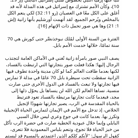
10)، وكأن الأمم تشترك مع إسرائيل في هذه المذلة لأنه قد
أغلق على الكل معًا في العصيان (رو 11: 32) لكي ينعم الكل
بالمخلص ويُرحم الجميع. لقد أتهمت أورشليم بأنها زانية (إش
1: 21) وها هي صور تحمل ذات الإتهام [16].
الفترة من السنة الأولى لمُلك نبوخذنصَّر حتى كورش هي 70
سنة تمامًا، خلالها خدمت الأمم بابل.
يصف النبي صور بامرأة زانية تُغني في الأماكن العامة لتجتذب
الرجال إليها؛ هكذا فعلت صور بتجارتها التي ارتبطت بالفساد،
لكنها بعدما طافت العالم كما لو كان مدينة واحدة تطوف فيها
الزانية سقطت تحت سيطرة بابل 70 عامًا في مذلة لا تمارس
فيها تجارتها ولا تبعث بالفساد في الدول الأخرى حتى صارت
منسية. نساها العالم لكن الله لن ينساها بل يحوّل ذلها إلى
مجد، فبعدما كانت تجارتها مرتبطة بالفساد تعود فترتبط
بالحياة المقدسة في الرب، يصير تجارتها شهودًا لإنجيل
الخلاص، إذ تدخل مع الأمم في الإيمان لتمارس الحياة الإنجيلية
وتكرز بها. بعدما كانت في جوع وعري ليس خلال السبي
البابلي وإنما خلال عبودية الخطية صارت في حضرة الرب تأكل
من خبز الحياة فلا تجوع، وتنعم بلباس المعمودية فلا تتعرى،
كقول الرسول: "لأنكم كلكم الذين اعتمدتم بالمسيح قد لبستم