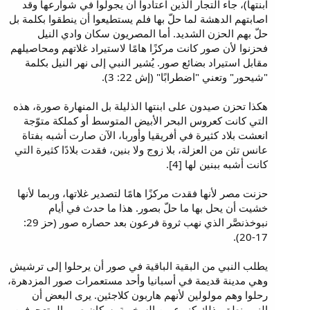
ابنتها)، جاء التجار الذين اعتادوا أن يجولوا في شوارعها وقد
اصابتهم الدهشة لما حلّ بها فلم يستطيعوا أن ينطقوا بكلمة بل
حلّ بهم الحزن الشديد. أما المصريون سكان وادي النيل
فحزنوا لأن صور كانت مركزًا هامًا لاستيراد غلاتهم ومحاصيلهم
مقابل استيراد بضائع صور. يُشير النبي إلى نهر النيل بكلمة
"شيحور" وتعني "اضطرابًا" (إش 22: 3).
هكذا تحزن صيدون على ابنتها الذليلة بل المنهارة صورة، هذه
التي كانت كعروس البحر الأبيض المتوسط أو كملكة متوّجة
انعشت بلاد كثيرة في أفريقيا وأوربا، الآن صارت أشبه بفتاة
عانس تئن من العزلة، بلا زوج ولا بنين، فقدت بلادًا كثيرة التي
كانت أشبه ببنين لها [4].
حزنت مصر لأنها فقدت مركزًا هامًا لتصدير غلاتها، وربما لأنها
خشيت أن يحل بها ما حلّ بصور. هذا ما حدث في أيام
نبوخذنصَّر الذي نهب ثروة فرعون بعد حصاره صور (حز 29:
17-20).
يطلب النبي من البقية الباقية في صور أن يرحلوا إلى ترشيش
وهي مدينة قديمة في أسبانيا وأحد مستعمرات صور المزدهرة،
رحلوا وهم مولولين لأنهم هاربون كلاجئين. يرى البعض أن
النبي نطق بذلك كنـوع من السخرية بسكان صور المتعجرفين