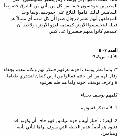
المصريين يتوجسون خيفة من كل من يأتي من الشرق خصوصاً
الساميين لذلك أقاموا القلاع علي حدودهم. ولما وجد
الموظفين أنهم عشرة رجال ظنوا أن كل منهم أي ممثلاً عن
قبيلة ليتجسسوا الأرض كمقدمة لغزو الأرض، ولاحظ أن
عبيدهم كانوا معهم فيصيروا عدد كبير.
العدد 7- 8
:
الأيات س7،8:
“7 ولما نظر يوسف اخوته عرفهم فتنكر لهم وتكلم معهم بجفاء
وقال لهم من اين جئتم فقالوا من ارض كنعان لنشتري طعاما
8 وعرف يوسف اخوته واما هم فلم يعرفوه “
كلمهم يوسف بحفاء
1. لأنه تذكر قسوتهم.
2. ليعرف أخبار أبيه وأخوه بنيامين فهو خاف أن يكونوا قد
قتلوه هو أيضاً. فدبر الخطة التي سوف نراها ليأتي بأبيه
وبنيامين.