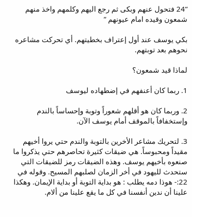
“24 فتحول عنهم وبكى ثم رجع اليهم وكلمهم واخذ منهم
شمعون وقيده امام عيونهم “
بكي يوسف عند أول إعتراف بخطيتهم. أي تحركت مشاعره
نحوهم بعد توبتهم.
لماذا قيد شمعون؟
1. ربما كان أعنفهم في إضطهاده ليوسف
2. وربما كان هو أقلهم شعوراً وتوبة وإحساساً بالندم
وإستخفافاً بالموقف أمام يوسف الآن.
3. لتحريك مشاعر الأخرين بالتوبة والندم حتي يروا أخيهم
مقيداً ومحبوساً. هي ضيقات كثيرة تحاصرهم حتي يذكروا ما
صنعوه بأخيهم يوسف. وهذه الضيقات رمز للضيقات التي
ستحدث لليهود في أخر الزمان لصلبهم المسيح. وقوله في
22:- هوذا دمه يطلب : هو بداية التوبة أو بداية الإيمان. وهكذا
علينا أن ندين أنفسنا في كل ما يقع علينا من ألام.