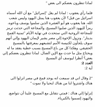
لماذا تنظرون بعضكم الى بعض “
فلما رأي يعقوب : لماذا لم يقل "إسرائيل" مع أن الله أسماه
اسرائيل من قبل؟ لأن يعقوب هنا يمثل اليهود وليس شعب
الله. هنا يعقوب هو أبو العشرة الذين سلموا يوسف وباعوه.
رمزاً لليهود الذين صلبوا المسيح. والمجاعة التي حدثت ترمز
للمجاعة الروحية التي ستحدث في نهاية الأيام "ثمنية القمح
بدينار". ونزول الإخوة إلي مصر يشير لإيمان اليهود وإلي أنهم
سوف يلجأون لكنيسة الأمم لتشبعهم بمعرفتها بالمسيح
الحقيقي. وهكذا كل من باع المسيح بسبب خطية يفقد ما له
ويحتاج مثل ما حدث مع الإبن الضال. لماذا تنظرون بعضكم إلي
بعض؟ أنظرا ليوسف أي المسيح
العدد 2
:
أية 2:
“2 وقال اني قد سمعت انه يوجد قمح في مصر انزلوا الى
هناك واشتروا لنا من هناك لنحيا ولا نموت “
إنزلوا إلي هناك : فمتي نتقابل مع المسيح علينا أن نتواضع.
واليهود إتسموا بالكبرياء.