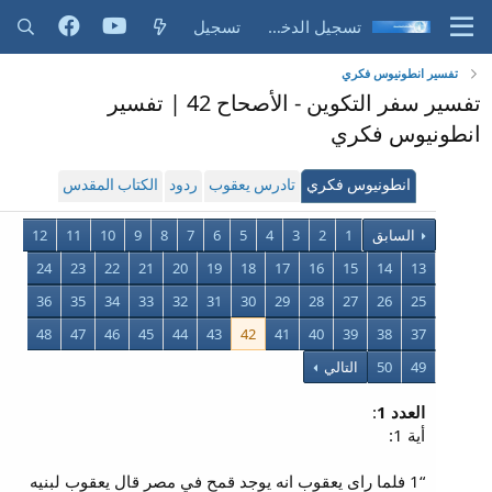
تسجيل الدخول
تسجيل
تفسير انطونيوس فكري
تفسير سفر التكوين - الأصحاح 42 | تفسير
انطونيوس فكري
انطونيوس فكري
تادرس يعقوب
ردود
الكتاب المقدس
السابق
1
2
3
4
5
6
7
8
9
10
11
12
24
23
22
21
20
19
18
17
16
15
14
13
36
35
34
33
32
31
30
29
28
27
26
25
48
47
46
45
44
43
42
41
40
39
38
37
49
50
التالي
العدد 1
:
أية 1:
“1 فلما راى يعقوب انه يوجد قمح في مصر قال يعقوب لبنيه