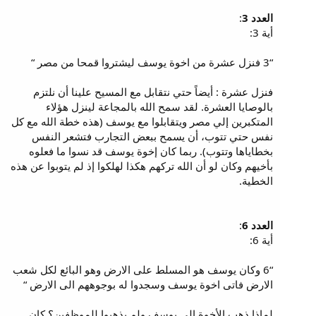
العدد 3
:
أية 3:
“3 فنزل عشرة من اخوة يوسف ليشتروا قمحا من مصر “
فنزل عشرة : أيضاً حتي نتقابل مع المسيح علينا أن نلتزم
بالوصايا العشرة. لقد سمح الله بالمجاعة لينزل هؤلاء
المتكبرين إلي مصر ويتقابلوا مع يوسف (هذه خطة الله مع كل
نفس حتي تتوب، أن يسمح ببعض التجارب فتشعر النفس
بخطاياها وتتوب). ربما كان إخوة يوسف قد نسوا ما فعلوه
بأخيهم وكان لو أن الله تركهم هكذا لهلكوا إذ لم يتوبوا عن هذه
الخطية.
العدد 6
:
أية 6:
“6 وكان يوسف هو المسلط على الارض وهو البائع لكل شعب
الارض فاتى اخوة يوسف وسجدوا له بوجوههم الى الارض “
لماذا ذهب الأخوة إلي يوسف ولم يذهبوا للموظفين؟ كان