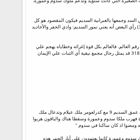
 الصغيرة التي كانت ستؤيد وتدعم ملوك سدوم وعمورة.
هل أريحا وتسمي السد وجمعها بالعبرانية السديم فيكون المقصود هو كل
دائرة الأردن. (2) رأي البعض أن بحر الملح إبتلع سدوم بعد حرقها فسمي المكان عمق السديم (عمق سدوم) (3) رأي البعض أنه يعني نمور السديم: وادي الحفر والأخاديد
لوك بابل الأربعة ضد ملوك كنعان الخمسة لها تأمل روحي فرقم (5) هو رقم الحواس ورقم (4) هو رقم العالم. فالعالم بكل قوة إغرائه وخطاياه يهجم علي
حواسنا الخمسة الخاضعة لإغراءات العالم. وكيف نغلب= إبراهيم + 318 من رجاله وإبراهيم يمثل الإيمان ورقم 318 قد يمثل رجال مجمع نيقية أي الثبات علي الإيمان
" 8 فخرج ملك سدوم وملك عمورة وملك ادمة وملك صبوييم وملك بالع التي هي صوغر ونظموا حربا معهم في عمق السديم 9 مع كدرلعومر ملك عيلام وتدعال ملك
ة 10 وعمق السديم كان فيه ابار حمر كثيرة فهرب ملكا سدوم وعمورة وسقطا هناك والباقون هربوا
ك سدوم وعمورة كانوا يعتمدون علي أبار الحمر هذه