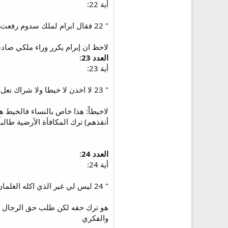
أية 22:
" 22 فقال ابرام لملك سدوم رفعت يدي الى الرب الاله العلي مالك السماء والارض "
لاحظ ان إبرام يكرر وراء ملكي صادق 
العدد 23
:
أية 23:
" 23 لا اخذن لا خيطا ولا شراك نعل ولا من كل ما هو لك فلا تقول انا اغنيت ابرام "
لاخيطاً: هذا خاص بالنساء فالخيط هو
أنقذهم) ترك المكافأة الأرضية طالب
العدد 24
:
أية 24:
" 24 ليس لي غير الذي اكله الغلمان واما نصيب الرجال الذين ذهبوا معي عانر واشكول وممرا فهم ياخذون نصيبهم "
هو ترك حقه لكن طلب حق الرجال الذ
والفكري