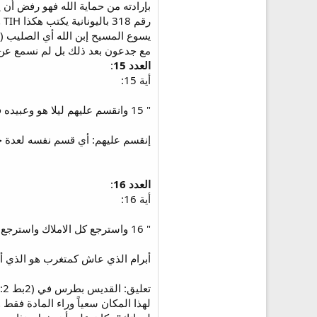
بإرادته من حماية الله فهو رفض أن 
يسوع المسيح إبن الله أي الصليب (ه
مع جدعون بعد ذلك بل لم نسمع عن 
العدد 15
:
أية 15:
" 15 وانقسم عليهم ليلا هو وعبيده فكسرهم وتبعهم الى حوبة التي عن شمال دمشق "
إنقسم عليهم: أي قسم نفسه لعدة جيوش
العدد 16
:
أية 16:
" 16 واسترجع كل الاملاك واسترجع لوطا اخاه ايضا واملاكه والنساء ايضا والشعب "
أبرام الذي عاش كمتغرب هو الذي أنق