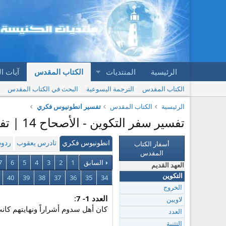
الرئيسية
المنتديات
الكتاب المقدس
آيات ا
الكتاب المقدس
الترجمة اليسوعية
البحث في الكتاب المقدس
الرئيسية
الكتاب المقدس
تفسير انطونيوس فكري
تفسير سفر التكوين - الأصحاح 14 | تفسير انطونيوس فكري
أسفار الكتاب
انطونيوس فكري
تادرس يعقوب
ردود
المقدس
السابق
1
2
3
4
5
6
7
العهد القديم
التكوين
34
35
36
37
38
39
40
الخروج
العدد 1- 7
:
لاويين
كان أهل سدوم أشراراً ونهايتهم كا
العدد
التثنية