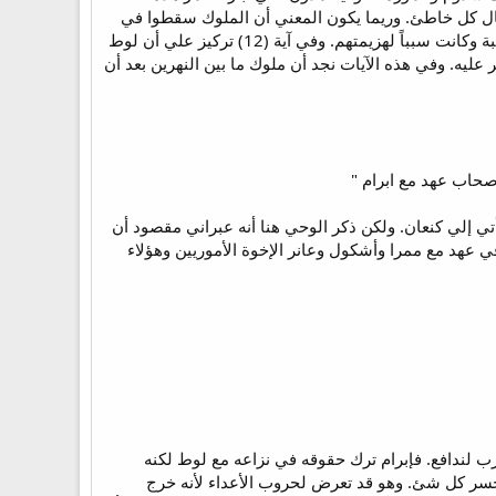
حال كل خاطئ. وريما يكون المعني أن الملوك سقطوا في
أبار الحمر وأنقذوهم أو أن رجال جيشهم سقطوا هناك وهلكوا. أو أن المعركة دارت في هذه الأماكن غير المناسبة وكانت سبباً لهزيمتهم. وفي آية (12) تركيز علي أن لوط
ه. وفي هذه الآيات نجد أن ملوك ما بين النهرين بعد أن
 وأتي إلي كنعان. ولكن ذكر الوحي هنا أنه عبراني مقصود أن
 عهد مع ممرا وأشكول وعانر الإخوة الأموريين وهؤلاء
ب لندافع. فإبرام ترك حقوقه في نزاعه مع لوط لكنه
 خسر كل شئ. وهو قد تعرض لحروب الأعداء لأنه خرج