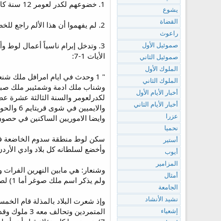
1. خضوعهم لكدر لعومر 12 سنة كانوا يدفعون فيها الجزية له.
يشوع
القضاة
2. لم يفهموا أن هذا الألم راجع للخطية فيتوبوا بل فكروا بطريقة بشرية وعصوا علي كدر لعومر فحاربهم وسبا منهم سبياً ومن ضمن السبايا كان لوط.
راعوث
3. وتدخل إبرام ناسياً أعمال لوط وأنقذه وأعاد كل شئ لسدوم وعمورة ولم يقبل أن يأخذ في مقابل ذلك أي شئ. ولكن هؤلاء الأشرار أيضاً لم يتوبوا
صموئيل الأول
الأيات 1-7:
صموئيل الثاني
الملوك الأول
الملوك الثاني
أخبار الأيام الأول
أخبار الأيام الثاني
وايضا الاموريين الساكنين في حصون 
عزرا
نحميا
سكن لوط منطقة سدوم الخاضعة في ذ
أستير
وأخضع لسلطانه كل بلاد وادي الأردن
أيوب
المزامير
أمثال
ولم يذكر اسم ملك صوغر أما 1) لصغر شأنه أو 2) لبشاعة خطيته.
الجامعة
وإذ شعرت البلاد بالمذلة قام الخمس
نشيد الأنشاد
إشعياء