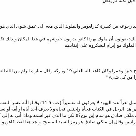
قبل لكنه لم يفعل
 يقولون أن ملوك يهوذا كانوا يدربون جيوشهم في هذا المكان وبذلك تكو
الملوك مع إبرام ليشكروه علي إنقاذهم
ا من كل شيء "
قصة لقاء إبراهيم مع ملكي صادق تمثل لغزاً عند ا
هذا الرجل في الكتاب فجأة وإختفي فجاة ولا يعرف أحد أباه أو أمه أو نسبه
ملكي صادق هو سام إبن نوح؟!! لكن ما الذي غير اسمه وماذا أتي به إلي كنع
نيين وقال إن ملكي صادق هو رمز السيد المسيح. ونجد هنا لفظ كاهن ولف