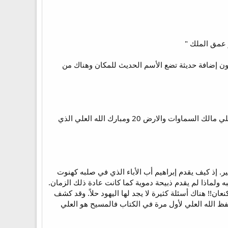
ن إضافة حديثة تضع الأسم الحديث للمكان وهناك من
" 18 وملكي صادق ملك شاليم اخرج خبزا وخمرا وكان كاهنا لله العلي 19 وباركه وقال مبارك ابرام من الله العلي مالك السماوات والارض 20 ومبارك الله العلي الذي
ليهود لا يعرفون له تفسيراً (عب 11:5) وقالوا أنه عسر التفسير. إذ كيف يقدم إبراهيم أب الأباء الذي في صلبه كهنوت
 ولماذا لم يقدم ذبيحة دموية كما كانت عادة ذلك الزمان.
ان!! هناك أسئلة كثيرة لا يجد لها اليهود حلاً. وقد كشف
ظ الله العلي لأول مرة في الكتاب فالمسيح هو العلي