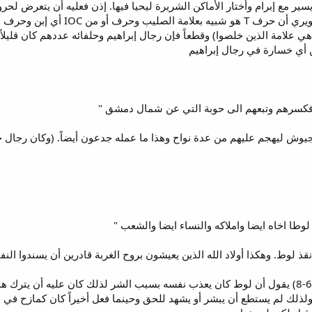
يسير مع إبرام وأختار الأماكن الشريرة ليحيا فيها. إذن فعليه أن يتعرض ل
ي علامة الذين خلصوا) وقطعاً فإن رجال إبراهيم وحلفائه عددهم كان قليلا
أي خسارة في رجال إبراهيم
 ليهجم عليهم من عدة نواح وهذا ما عمله جدعون أيضاً. (وكان رجال جدعون أيض
ذ لوط. وهكذا أولاد الله الذين يعيشون بروح الغربة قادرين أن يسندوا ال
تعليق: القديس بطرس في (2بط 6:2-8) يقول أن لوط كان يعذب نفسه بسبب الشر لذلك كان عليه