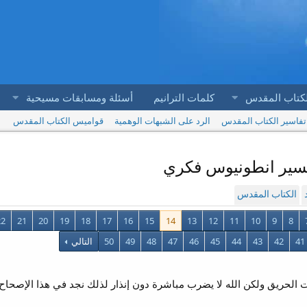
لكتاب المقدس
كلمات الترانيم
أسئلة ومسابقات مسيحية
تفاسير الكتاب المقدس
الرد على الشبهات الوهمية
قواميس الكتاب المقدس
الكتاب المقدس
22
21
20
19
18
17
16
15
14
13
12
11
10
9
8
41
42
43
44
45
46
47
48
49
50
التالي
نت الحريق ولكن الله لا يضرب مباشرة دون إنذار لذلك نجد في هذا الإصحا