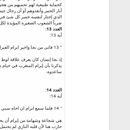
كحماية طبيعية لهم تحميهم من هجوم
الذي إختار لنفسه خسر كل شئ في هذ
ضرباً الشعوب الصغيرة المؤيدة ل
العدد 13
:
أية 13:
" 13 فاتى من نجا واخبر ابرام العبراني وكان ساكنا عند بلوطات ممرا الاموري اخي اشكول واخي عانر وكانوا اصحاب عهد مع ابرام "
إذ نجا إنسان كان يعرف علاقة لوط بإب
يذكرنا بأن إبرام المتغرب في خيام
ساعدوه.
العدد 14
:
أية 14:
" 14 فلما سمع ابرام ان اخاه سبي جر غلمانه المتمرنين ولدان بيته ثلاث مئة وثمانية عشر وتبعهم الى دان "
هي شجاعة وشهامة من إبرام أن يحار
حارب هنا لأن قلبه الناري لم يحتم