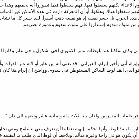
 الأعداء لكنهم سقطوا فيها. فهم سقطوا فيما تصوروا أنه يحميهم وهذا 
ه الحرب بل خسر نفسه إذ هو نفسه ذهب أسيراً. لقد خسر كل ما تشاجر علي
كل من ملوك سدوم إستداروا علي ملوك سدوم وعمورة لضربهم
رام أتي وأخبر إبرام، العبراني : قد تعني أنه إبن عابر أو لأنه عبر الفرات
 هو الذي أنقذ لوط الساكن المستوطن في سدوم. وواضح أن إبرام هنا كان في
ب لينقذ لوط. وأنها لحكمة إلهية تعطينا أن نعرف متي نتسامح ومتي نحار
ل أن يكون هو في راحة وغيره متألم. ونلاحظ أن لوط الذي طلب ما لنفسه