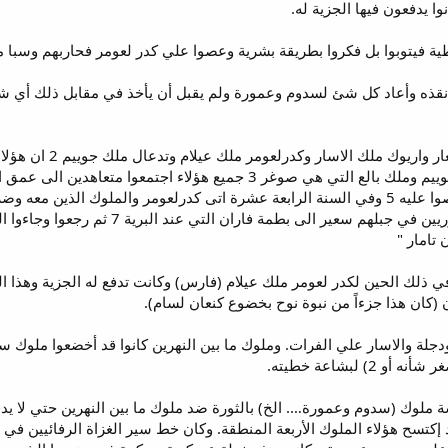
" 1 وحدث في ايام امر
لكدرلعومر والسنة الثالثة عشرة عصوا عليه 5 وفي السنة الرابعة عشرة اتى كدرلعومر وال
والايميين في شوى قريتايم 6 والحوريين 
تامار "
لك الحين لكدر لعومر ملك عيلام (فارس) وكانت تدفع له الجزية وهذا 
 (كان هذا جزءاً من نبوة نوح بخضوع كنعان لسام).
ة ملوك (سدوم وعمورة…. الخ) بالثورة ضد ملوك ما بين النهرين حتي لا يدفع