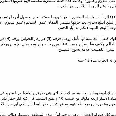
توا علي سدوم وعمورة. وكانت هذه خطة عسكرية محكمة فهم ضربوا الشعوب
هم وحدهم للمرحلة الأخيرة من الحرب.
عمق السديم: لها تفسيرات عديدة (1) قالوا أنها سلسلة الصخور الطباشيرية الممتدة جنوب س
البحر الميت) تكثر به أبار الحمر.
والحمر بين م
ا سنري للصليب علامة يسوع المسيح.
جوييم وامرافل ملك شنعار واريوك ملك الاسار اربعة ملوك مع خمس
 وهو كالزفت أو القطران وهو موجود للأن بهذه المنطقة. وسقطا هناك: ملو