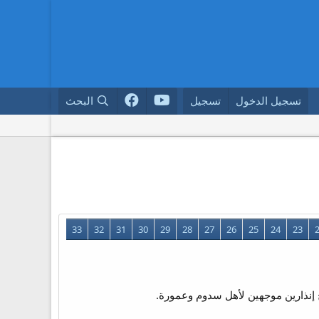
تسجيل الدخول
تسجيل
البحث
33
32
31
30
29
28
27
26
25
24
23
ح إنذارين موجهين لأهل سدوم وعمورة.