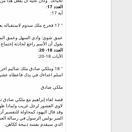
لحياتك" وكان عليه أن يفعل هذا من 
العدد 17
:
أية 17:
" 17 فخرج ملك سدوم لاستقباله بعد رجوعه من كسرة كدرلعومر والملوك الذين معه الى عمق شوى الذي هو عمق الملك "
عمق شوي: وادي السهل وعمق الملك:
يقول أن الأسم راجع لحادثة إجتماع 
العدد 18- 20
:
الأيات 18-20:
اسلم اعداءك في يدك فاعطاه عشر
ملكي صادق
لاوي العشور لرجل غريب ولماذا ظهر 
وقد قال اليهود كمحاولة للتفسير أن 
السر بولس الرسول في رسالة العبرا
الذي سيقدم نفسه ذبيحة ككاهن.