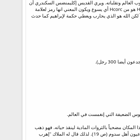
حروب العالم وتقلباته. ويري القديس إكليمنضس السكندري أن
رقم 318 باليونانية يكتب هكذا TIH ويري أن حرف T هو شبيه بعلامة الصليب وحرف أو من IOC أي إبن وحرف H هو من Hcorc أي يسوع ويكون المعني انها رمز لعلامة
ً لكن الله هو الذي يحارب ويعطي حكمة لإبراهيم كما حدث
ا 300 رجل).
نفوس الضعيفة التي إنغمست في العالم.
 أن يترك هذا المكان مضحياً بالثروات المادية لينقذ حياته. فهو ذهب
لهذا المكان سعياً وراء المادة فقط ولذلك لم يستطع أن يبشر أو يشهد للحق وحينما فعل أخيراً كان كمازح في عيون أهل سدوم (ص 19). لذلك قال له الملاك "إهرب