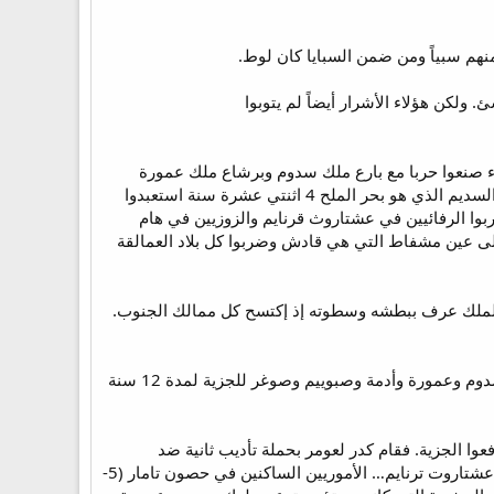
افل ملك شنعار واريوك ملك الاسار وكدرلعومر ملك عيلام وتدعال ملك جوييم 2 ان هؤلاء صنعوا حربا مع بارع ملك سدوم وبرشاع ملك عمورة
وشناب ملك ادمة وشمئيبر ملك صبوييم وملك بالع التي هي صوغر 3 جميع هؤلاء اجتمعوا متعاهدين الى عمق السديم الذي هو بحر الملح 4 اثنتي عشرة سنة استعبدوا
ملوك الذين معه وضربوا الرفائيين في عشتاروث قرنايم والزوزيين في هام
في جبلهم سعير الى بطمة فاران التي عند البرية 7 ثم رجعوا وجاءوا الى عين مشفاط التي هي قادش وضربوا كل بلاد العمالقة
الملك عرف ببطشه وسطوته إذ إكتسح كل ممالك الجنوب.
وشنعار: هي مابين النهرين الفرات ودجلة والاسار علي الفرات. وملوك ما بين النهرين كانوا قد أخضعوا ملوك سدوم وعمورة وأدمة وصبوييم وصوغر للجزية لمدة 12 سنة
وا الجزية. فقام كدر لعومر بحملة تأديب ثانية ضد
المتمردين وتحالف معه 3 ملوك وقد إكتسح هؤلاء الملوك الأربعة المنطقة. وكان خط سير الغزاة الرفائيين في عشتاروت ترنايم… الأموريين الساكنين في حصون تامار (5-