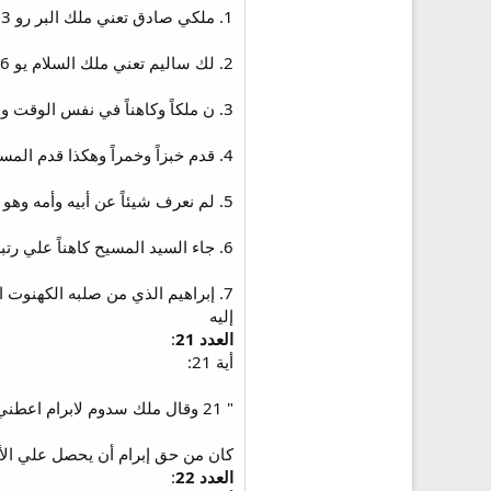
1. ملكي صادق تعني ملك البر رو 24:3 هذا من جهة الأسم.
2. لك ساليم تعني ملك السلام يو 33:16 من جهة العمل (وساليم غالبا هي أورشليم).
3. ن ملكاً وكاهناً في نفس الوقت وهذا لا يتحقق عند اليهود فالملوك من سبط والكهنة من سبط آخر.
4. قدم خبزاً وخمراً وهكذا قدم المسيح جسده ودمه على هذه الصورة فى الإفخارستيا.
5. لم نعرف شيئاً عن أبيه وأمه وهو لا بداية لملكه ولا نهاية مذكورة، إشارة إلي السيد المسيح الذي بلا أب جسدي وبلا أم من جهة اللاهوت، بلا بداية أيام، أبدي.
6. جاء السيد المسيح كاهناً علي رتبة ملكي صادق. وكأن الكهنوت اللاوي قد إنتهي ليقوم كهنوت جديد يقدم خبزاً وخمراً.
7. إبراهيم الذي من صلبه الكهنوت
إليه
العدد 21
:
أية 21:
" 21 وقال ملك سدوم لابرام اعطني النفوس واما الاملاك فخذها لنفسك "
كان من حق إبرام أن يحصل علي الأم
العدد 22
: