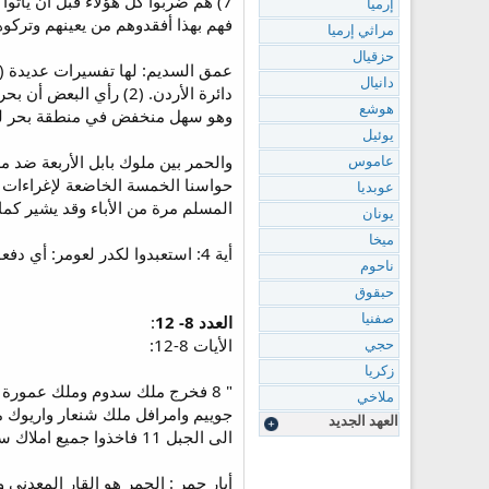
7) هم ضربوا كل هؤلاء قبل أن يأ
إرميا
فهم بهذا أفقدوهم من يعينهم وتركو
مراثي إرميا
حزقيال
دانيال
هوشع
وهو سهل منخفض في منطقة بحر لوط (
يوئيل
عاموس
عوبديا
المسلم مرة من الأباء وقد يشير كم
يونان
ميخا
أية 4: استعبدوا لكدر لعومر: أي دفعوا له الجزية مدة 12 سنة
ناحوم
حبقوق
العدد 8- 12
:
صفنيا
الأيات 8-12:
حجي
زكريا
ملاخي
العهد الجديد
الى الجبل 11 فاخذوا جميع املاك سدوم وعمورة وجميع اطعمتهم ومضوا 12 واخذوا لوطا ابن اخي ابرام واملاكه ومضوا اذ كان ساكنا في سدوم "
أبار حمر : الحمر هو القار المعدني