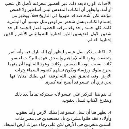
الأحداث الواردة بعد ذلك عبر العصور بمعرفته لأصل كل شعب
أو أمة. وليظهر أن الكتاب المقدس ليس أساطير ولا قصص
مؤلفة لكن أشخاصه قد ظهروا في التاريخ فعلاً. ويظهر من
إهتمام الكتاب بنسل شخص مرفوض مثل عيسو، أن البشرية
كانت كلها جسد واحد وقد مزقته الخطية فصار الجسد الواحد
شقين الأول القديسين الذين اختاروا الله والثاني الأشرار الذين
إختاروا العالم.
2. الكتاب يذكر نسل عيسو ليظهر أن الله بارك فيه وأنه أثمر
وتحققت وعود الله لإبراهيم وإسحق. فهذه البركات لعيسو
كانت بسبب أبويه القديسين. وكانت وعود الله لهما أن منهما
يخرج ملوك ورؤساء ويكون نسلهم كنجوم السماء وتراب
الأرض. وفيه تحقيق لقول الله لرفقة "في بطنك أمتان" فها
نحن نري أن عيسو قد أصبح أمة كبيرة.
3. يتم هنا التركيز علي عيسو لأنه سيتركه تماماً بعد ذلك
ويتفرغ الكتاب لنسل يعقوب.
4. يظهر هنا أن نسل عيسو قد إمتلك الأرض وأما يعقوب
وأولاده فقد ظلوا مشردين بل مستعبدين في مصر مئات
السنين متغربين في الأرض لكن علي رجاء ميراث أرض الميعاد