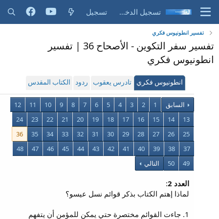
تسجيل الدخول
تسجيل
تفسير انطونيوس فكري
تفسير سفر التكوين - الأصحاح 36 | تفسير
انطونيوس فكري
انطونيوس فكري
تادرس يعقوب
ردود
الكتاب المقدس
السابق
1
2
3
4
5
6
7
8
9
10
11
12
24
23
22
21
20
19
18
17
16
15
14
13
36
35
34
33
32
31
30
29
28
27
26
25
48
47
46
45
44
43
42
41
40
39
38
37
49
50
التالي
العدد 2
:
لماذا إهتم الكتاب بذكر قوائم نسل عيسو؟
1. جاءت القوائم مختصرة حتي يمكن للمؤمن أن يتفهم