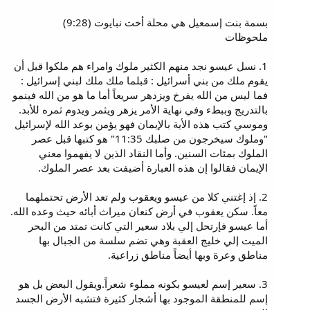
بسمة بنت إسمعيل هي محلة أخت نبايوت (9:28)
ملحوظات
1. نسل عيسو نجد منهم الكثير ملوك وامراء هم ملكوا قبل أن
يقوم ملك من بني أسرائيل : قبلما ملك ملك لبني إسرائيل :
فما ليس من الله يفرخ ويزدهر سريعاً أما ما هو من الله فينمو
بالتدريج وببطء وفي نهاية الأمر يزهر ويثمر ويدوم ثمره للأبد.
وموسي كتب هذه الأية بالإيمان فهو يؤمن بوعد الله لإسرائيل
"وملوك سيخرجون من صلبك 11:35" هو كتبها قبل عصر
الملوك بمئات السنين. وأما النقاد الذين لا يفهموا معني
الإيمان فقالوا إن هذه العبارة أضيفت بعد عصر الملوك.
2. إذ إغتني كلا من عيسو ويعقوب ولم تعد الأرض تحتملهما
معاً. سكن يعقوب في أرض كنعان ميراث أبائه حيث وعده الله.
أما عيسو فإرتحل إلي بلاد سعير التي كانت تمتد من البحر
الميت إلي خليج العقبة وهي تضم سلسة من الجبال بها
مناطق وعرة وبها أيضاً مناطق زراعية.
3. سعير إسم لعيسو بكونه مملوء شعراً.ويقول البعض بل هو
إسم للمنطقة الموجود بها أشجار كثيرة فتشبه الأرض الجسد