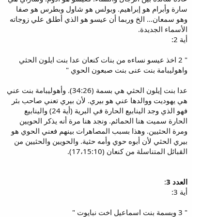
سارة وأبرام هو إبراهيم. وبولس هو شاول وبطرس هو صفا
وهو سمعان… الخ وربما أن عيسو هو الذي أطلق علي زوجاته
الأسماء الجديدة.
أية 2:
" 2 اخذ عيسو نساءه من بنات كنعان عدا بنت ايلون الحثي
واهوليبامة بنت عنى بنت صبعون الحوي "
عدا بنت إيلون الحثي هي بسمة (34:26). وأهوليبامة بنت عني
هي يهوديت ووالدها عني هو بيري. لأن بيري تعني صاحب بئر
فهو الذي وجد الينابيع الحارة في البرية (أية 24) والينابيع
الحارة سميت هنا الحمائم. ونجد هنا مرة أنه يذكر الحويين
ومرة الحثيين. وهذا بسبب المصاهرات بينهم فعني الحوي هو
بيري الحثي لأن أبوه حوي وأمه حثية. والحويين والحثيين من
القبائل المتناسلة من كنعان (17،15:10).
العدد 3
:
أية 3:
" 3 وبسمة بنت اسماعيل اخت نبايوت "