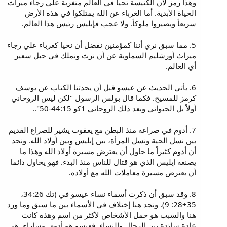
وهذا رمز لأن الكنيسة تحيا في العالم متغربة علي رجاء ميراث
الحياة الأبدية. أما الغرباء عن الله يمتلكوا في هذه الأرض
سريعاً ويصيروا ملوكاً. ولا عجب فإبليس رئيس هذا العالم.
5. مما سبق نري أننا كمؤمنين نفضل أن نحيا كغرباء علي رجاء
ميراث أورشليم السماوية عن أن نرث ونملك في جبل سعير
أي العالم.
6. يأتي الحديث عن عيسو قبل أن يحدثنا الكتاب عن يوسف
كرمز للمسيح. فكما قال بولس الرسول "لكن ليس الروحاني
أولاً بل الحيواني وبعد ذلك الروحاني 1كو 44:15-50"..
7. أدوم في صراعه منذ البطن مع يعقوب يشير للصراع القديم
بين نسل الحية ونسل المرأة، بين إبليس وبين أولاد الله. ونجد
أن أدوم كثيراً ما حاول أن يعترض مسيرة أولاد الله وهذا ما
يصنعه إبليس الذي هو قتال للناس منذ البدء. فهو يحاول دائما
أن يعترض مسيرة معاملات الله مع أولاده.
8. وقد سبق أن ذكرت أسماء نساء عيسو في (تك 34:26،
35+28: 9). ونجد هنا إختلاف في الأسماء بين ما سبق وما ورد
هنا والسبب هو حمل الأشخاص لأكثر من اسم وهذه كانت
عادة سائدة بين الرجال والنساء. فعيسو هو أدوم. وساراي هي