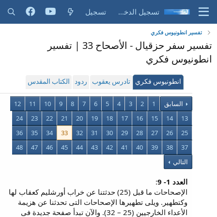
تسجيل الدخول
تسجيل
تفسير انطونيوس فكري
تفسير سفر حزقيال - الأصحاح 33 | تفسير
انطونيوس فكري
انطونيوس فكري
تادرس يعقوب
ردود
الكتاب المقدس
السابق
1
2
3
4
5
6
7
8
9
10
11
12
24
23
22
21
20
19
18
17
16
15
14
13
36
35
34
33
32
31
30
29
28
27
26
25
48
47
46
45
44
43
42
41
40
39
38
37
التالي
العدد 1- 9
:
الإصحاحات ما قبل (25) حدثتنا عن خراب أورشليم كعقاب لها
وكتطهير. ويلى تطهيرها الإصحاحات التى تحدثنا عن هزيمة
الأعداء الخارجيين (25 – 32). والآن تبدأ صفحة جديدة فى