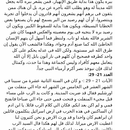
ببره يكون هذا بداية طريق الإنهيار، فمن يشعر ببره كأنه يجعل
الله مديناً له وهو يطلب الله بأجره عن بره. بل أن هناك ممن
يثقون فى برهم أنهم يشعرون أنهم قادرون أن يدخلوا أى تجربة
وينتصروا، أو أن لهم رصيد من البر يسمح لهم بأن يصنعوا بعض
الخطايا البسيطة، ويكون هذا بداية للسقوط الكبير. ويكون أن
رصيد بره لا ينجيه فى يوم معصيته والعكس فمهما كان شر
الشرير فالله يقبله لو تاب. ولننظر فما أسهل أن يتهم الإنسان
الخاطئ الله كما صنع آدم وحواء، وهكذا فالشعب الآن يقول إن
طرق الله غير مستوية. ولكن الله فى عدله يحكم على كل
واحد كطرقه فصحيح أن كلهم فى نار أتون بابل إلا أن الله
يتعامل معهم كأفراد وليس كجماعة وهذا ما حدث، وكمثال
لذلك فإن نبوخذ نصر أكرم أرمياء النبى جداً.
العدد 21- 29
:
الآيات 21 – 29 :- و كان في السنة الثانية عشرة من سبينا في
الشهر العشر في الخامس من الشهر انه جاء الي منفلت من
اورشليم فقال قد ضربت المدينة. و كانت يد الرب علي مساء
قبل مجيء المنفلت و فتحت فمي حتى جاء الي صباحا فانفتح
فمي و لم اكن بعد ابكم. فكان الي كلام الرب قائلا. يا ابن ادم
ان الساكنين في هذه الخرب في ارض اسرائيل يتكلمون قائلين
ان ابراهيم كان واحدا و قد ورث الارض و نحن كثيرون لنا
اعطيت الارض ميراثا. لذلك قل لهم هكذا قال السيد الرب
تاكلون بالدم و ترفعون اعينكم الى اصنامكم و تسفكون الدم