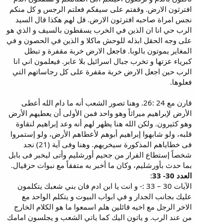
افترثون الارض. وقفتم على سيفكم فعلتم الرجس و كل منكم
نجس امراة صاحبه افترثون الارض. قل لهم هكذا قال السيد
الرب حي انا ان الذين في الخرب يسقطون بالسيف و الذي هو
على وجه الحقل ابذله للوحش ماكلا و الذين في الحصون و في
المغاير يموتون بالوبا. فاجعل الارض خربة مقفرة و تبطل
كبرياء عزتها و تخرب جبال اسرائيل بلا عابر. فيعلمون اني انا
الرب حين اجعل الارض خربة مقفرة على كل رجاساتهم التي
فعلوها.
قارن مع 24 :26. وهنا تصور الشعب أنه ما دام الله أعطى
الأرض لإبراهيم ميراثاً وهو واحد فمن الأولى أن يعطيهم الأرض
وهو كثيرون. ولكن الله هنا يظهر لهم أنه وعد إبراهيم لنقاوة
قلبه، ولو شابهوا إبراهيم أبوهم لأعطاهم الأرض، ولو إستمروا
فى خطاياهم المذكورة سيخربهم. وهنا وفى آية (21) نجد
شخصاً إستطاع الفرار من جحيم أورشليم وأتى ليخبر فى بابل
بما حدث بأورشليم، وكان ما أخبر به متفقاً مع نبوات حزقيال.
العدد 30- 33
:
الآيات 30 – 33 :- و انت يا ابن ادم فان بني شعبك يتكلمون
عليك بجانب الجدار و في ابواب البيوت و يتكلم الواحد مع
الاخر الرجل مع اخيه قائلين هلم اسمعوا ما هو الكلام الخارج
من عند الرب. و ياتون اليك كما ياتي الشعب و يجلسون امامك