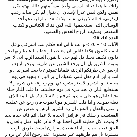
ولنلاحظ هذا فجاء السيف وأخذ نفساً منهم فالله يهتم بكل
نفس. ولكن ليس عذراً لإنسان أن يقول لم يكن هناك رقيب
لينذرنى، فالله لا يبقى نفسه بلا شاهد، والرقيب هو أحد
الوسائل التى يستخدمها الله، لكن هناك الكنائس والكتاب
المقدس وتبكيت الروح القدس والضمير.
العدد 10- 20
:
الآيات 10 – 20 :- و انت يا ابن ادم فكلم بيت اسرائيل و قل
انتم تتكلمون هكذا قائلين ان معاصينا و خطايانا علينا و بها نحن
فانون فكيف نحيا. قل لهم حي انا يقول السيد الرب اني لا اسر
بموت الشرير بل بان يرجع الشرير عن طريقه و يحيا ارجعوا
ارجعوا عن طرقكم الرديئة فلماذا تموتون يا بيت اسرائيل. و
انت يا ابن ادم فقل لبني شعبك ان بر البار لا ينجيه في يوم
معصيته و الشرير لا يعثر بشره في يوم رجوعه عن شره و لا
يستطيع البار ان يحيا ببره في يوم خطيئته. اذا قلت للبار حياة
تحيا فاتكل هو على بره و اثم فبره كله لا يذكر بل باثمه الذي
فعله يموت. و اذا قلت للشرير موتا تموت فان رجع عن خطيته
و عمل بالعدل و الحق. ان رد الشرير الرهن و عوض عن
المغتصب و سلك في فرائض الحياة بلا عمل اثم فانه حياة يحيا
لا يموت. كل خطيته التي اخطا بها لا تذكر عليه عمل بالعدل و
الحق فيحيا حياة. و ابناء شعبك يقولون ليست طريق الرب
مستوية بل هم طريقهم غير مستوية. عند رجوع البار عن بره و