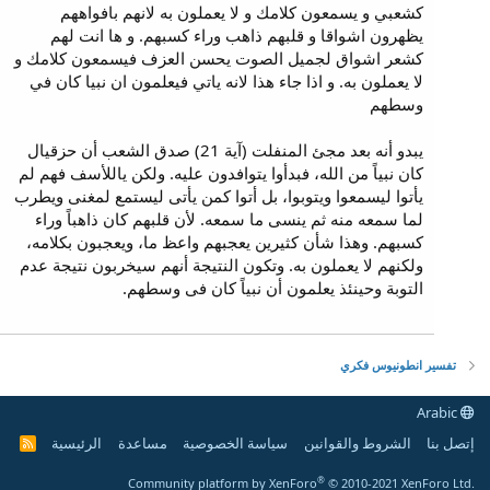
كشعبي و يسمعون كلامك و لا يعملون به لانهم بافواههم
يظهرون اشواقا و قلبهم ذاهب وراء كسبهم. و ها انت لهم
كشعر اشواق لجميل الصوت يحسن العزف فيسمعون كلامك و
لا يعملون به. و اذا جاء هذا لانه ياتي فيعلمون ان نبيا كان في
وسطهم
يبدو أنه بعد مجئ المنفلت (آية 21) صدق الشعب أن حزقيال
كان نبياً من الله، فبدأوا يتوافدون عليه. ولكن ياللأسف فهم لم
يأتوا ليسمعوا ويتوبوا، بل أتوا كمن يأتى ليستمع لمغنى ويطرب
لما سمعه منه ثم ينسى ما سمعه. لأن قلبهم كان ذاهباً وراء
كسبهم. وهذا شأن كثيرين يعجبهم واعظ ما، ويعجبون بكلامه،
ولكنهم لا يعملون به. وتكون النتيجة أنهم سيخربون نتيجة عدم
التوبة وحينئذ يعلمون أن نبياً كان فى وسطهم.
تفسير انطونيوس فكري
Arabic
إتصل بنا
الشروط والقوانين
سياسة الخصوصية
مساعدة
الرئيسية
R
S
S
®
Community platform by XenForo
© 2010-2021 XenForo Ltd.