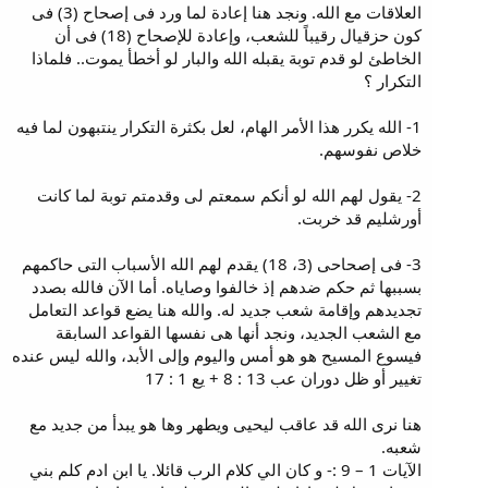
العلاقات مع الله. ونجد هنا إعادة لما ورد فى إصحاح (3) فى
كون حزقيال رقيباً للشعب، وإعادة للإصحاح (18) فى أن
الخاطئ لو قدم توبة يقبله الله والبار لو أخطأ يموت.. فلماذا
التكرار ؟
1- الله يكرر هذا الأمر الهام، لعل بكثرة التكرار ينتبهون لما فيه
خلاص نفوسهم.
2- يقول لهم الله لو أنكم سمعتم لى وقدمتم توبة لما كانت
أورشليم قد خربت.
3- فى إصحاحى (3، 18) يقدم لهم الله الأسباب التى حاكمهم
بسببها ثم حكم ضدهم إذ خالفوا وصاياه. أما الآن فالله بصدد
تجديدهم وإقامة شعب جديد له. والله هنا يضع قواعد التعامل
مع الشعب الجديد، ونجد أنها هى نفسها القواعد السابقة
فيسوع المسيح هو هو أمس واليوم وإلى الأبد، والله ليس عنده
تغيير أو ظل دوران عب 13 : 8 + يع 1 : 17
هنا نرى الله قد عاقب ليحيى ويطهر وها هو يبدأ من جديد مع
شعبه.
الآيات 1 – 9 :- و كان الي كلام الرب قائلا. يا ابن ادم كلم بني