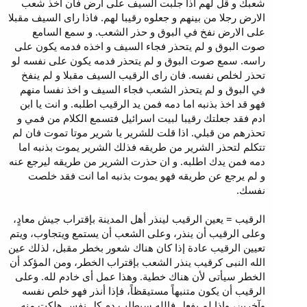
شعبك و قل لهم اذا جلبت السيف على ارض فان اخذ شعب
الارض رجلا من بينهم و جعلوه رقيبا لهم. فاذا راى السيف مقبلا
على الارض نفخ في البوق و حذر الشعب. و سمع السامع
صوت البوق و لم يتحذر فجاء السيف و اخذه فدمه يكون على
راسه. سمع صوت البوق و لم يتحذر فدمه يكون على نفسه لو
تحذر لخلص نفسه. فان راى الرقيب السيف مقبلا و لم ينفخ
في البوق و لم يتحذر الشعب فجاء السيف و اخذ نفسا منهم
فهو قد اخذ بذنبه اما دمه فمن يد الرقيب اطلبه. و انت يا ابن
ادم فقد جعلتك رقيبا لبيت اسرائيل فتسمع الكلام من فمي و
تحذرهم من قبلي. اذا قلت للشرير يا شرير موتا تموت فان لم
تتكلم لتحذر الشرير من طريقه فذلك الشرير يموت بذنبه اما
دمه فمن يدك اطلبه. و ان حذرت الشرير من طريقه ليرجع عنه
و لم يرجع عن طريقه فهو يموت بذنبه اما انت فقد خلصت
نفسك.
الرقيب = يعين الرقيب لينذر أهل المدينة بإقتراب جيش معادٍ،
وعلى الرقيب أن ينذر، وعلى الشعب أن يستمع ويتجاوب، ويتم
تعيين الرقيب عادة إذا كان هناك شعور بخطر مقبل، لذلك عين
الله النبى كرقيب ينذر الشعب بإقتراب الخطر، ومن المؤكد أن
الخطر سيأتى لأن هناك خطية. وهذا عمل أى خادم لله. وعلى
الرقيب أن يكون متنبهاً مستيقظاً، فإذا أنذر فهو خلص نفسه
وآخرين، وإذا لم يفعل فالله سيطلب دم كل نفس هلكت منه.