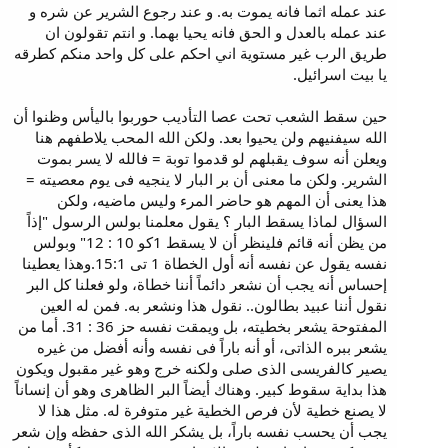
عند عمله اثما فانه يموت به. و عند رجوع الشرير عن شره و
عند عمله بالعدل و الحق فانه يحيا بهما. و انتم تقولون ان
طريق الرب غير مستوية اني احكم على كل واحد منكم كطرقه
يا بيت اسرائيل.
حين سقط الشعب تحت عصا التأديب حوربوا باليأس وظنوا أن
الله سيفنيهم ولن يحيوا بعد. ولكن الله المحب يلاطفهم هنا
ويعلن أنه سوف يقبلهم لو قدموا توبة = فالله لا يسر بموت
الشرير. ولكن ما معنى أن بر البار لا ينجيه فى يوم معصيته =
هذا يعنى أن المهم هو حاضر المرء وليس ماضيه، ولكن
السؤال لماذا يسقط البار ؟ يقول معلمنا بولس الرسول "إذاً
من يظن أنه قائم فلينظر أن لا يسقط 1كو 10 : 12" وبولس
نفسه يقول عن نفسه أنه أول الخطاة 1 تى 15:1.وهذا يعطينا
إحساس أنه يجب أن نشعر دائماً أننا خطاة، ولو فعلنا كل البر
نقول أننا عبيد بطالون.. نقول هذا ونشعر به. فمن له العين
المفتوحة يشعر بخطيته، بل ويمقت نفسه حز 36 : 31. أما من
يشعر ببره الذاتى، أو أنه باراً فى نفسه وأنه أفضل من غيره
يصير كالفريسى الذى صلى ولكنه خرج وهو غير مقبول ويكون
هذا بداية سقوط كبير. وهناك أيضاً البر الظاهرى وهو أن إنساناً
لا يصنع خطية لأن فرص الخطية غير متوفرة له. مثل هذا لا
يجب أن يحسب نفسه باراً، بل يشكر الله الذى حفظه وإن شعر