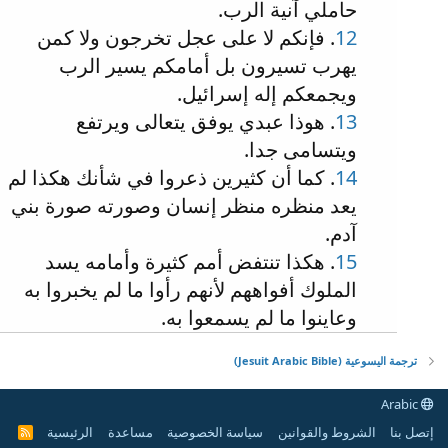
حاملي آنية الرب.
12
. فإنكم لا على عجل تخرجون ولا كمن
يهرب تسيرون بل أمامكم يسير الرب
ويجمعكم إله إسرائيل.
13
. هوذا عبدي يوفق يتعالى ويرتفع
ويتسامى جدا.
14
. كما أن كثيرين ذعروا في شأنك هكذا لم
يعد منظره منظر إنسان وصورته صورة بني
آدم.
15
. هكذا تنتفض أمم كثيرة وأمامه يسد
الملوك أفواههم لأنهم رأوا ما لم يخبروا به
وعاينوا ما لم يسمعوا به.
ترجمة اليسوعية (Jesuit Arabic Bible)
Arabic
إتصل بنا
الشروط والقوانين
سياسة الخصوصية
مساعدة
الرئيسية
R
S