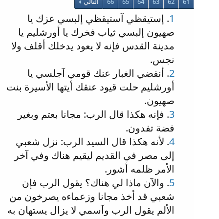
61
62
63
64
65
66
التالي
1
. إستيقظي آستيقظي إلبسي عزك يا
صهيون إلبسي ثياب فخرك يا أورشليم يا
مدينة القدس فإنه لا يعود يدخلك أقلف ولا
نجس.
2
. أنفضي الغبار عنك قومي آجلسي يا
أورشليم حلت قيود عنقك أيتها الأسيرة بنت
صهيون.
3
. فإنه هكذا قال الرب: مجانا بعتم وبغير
فضة تفدون.
4
. لأنه هكذا قال السيد الرب: نزل شعبي
إلى مصر في القديم ليقيم هناك وفي آخر
الأمر ظلمه أشور.
5
. والآن ماذا لي هناك؟ يقول الرب فإن
شعبي قد أخذ مجانا وزعماءه يصرخون من
الألم يقول الرب وآسمي لا يزال يستهان به