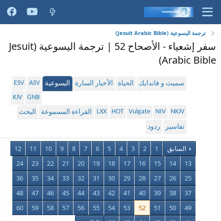
ترجمة اليسوعية (Jesuit Arabic Bible)
سفر إشعياء - الأصحاح 52 | ترجمة اليسوعية (Jesuit
Arabic Bible)
ESV
ASV
سميث و فاندايك
الحياة
الأخبار السارة
اليسوعية
KJV
GNB
LXX
HOT
Vulgate
NIV
NKJV
القراءة المسموعة
البحث
تفاسير
ردود
السابق
1
2
3
4
5
6
7
8
9
10
11
12
24
23
22
21
20
19
18
17
16
15
14
13
36
35
34
33
32
31
30
29
28
27
26
25
48
47
46
45
44
43
42
41
40
39
38
37
60
59
58
57
56
55
54
53
52
51
50
49