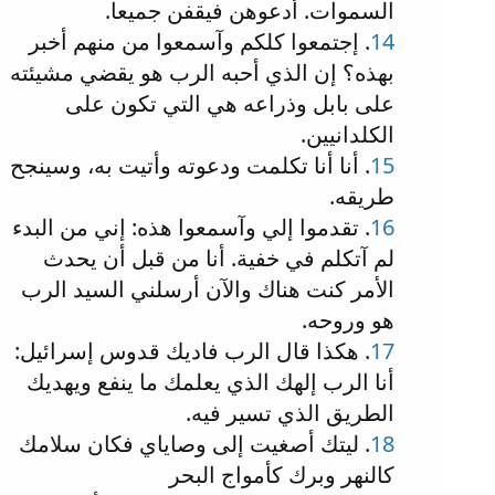
السموات. أدعوهن فيقفن جميعا.
14
. إجتمعوا كلكم وآسمعوا من منهم أخبر
بهذه؟ إن الذي أحبه الرب هو يقضي مشيئته
على بابل وذراعه هي التي تكون على
الكلدانيين.
15
. أنا أنا تكلمت ودعوته وأتيت به، وسينجح
طريقه.
16
. تقدموا إلي وآسمعوا هذه: إني من البدء
لم آتكلم في خفية. أنا من قبل أن يحدث
الأمر كنت هناك والآن أرسلني السيد الرب
هو وروحه.
17
. هكذا قال الرب فاديك قدوس إسرائيل:
أنا الرب إلهك الذي يعلمك ما ينفع ويهديك
الطريق الذي تسير فيه.
18
. ليتك أصغيت إلى وصاياي فكان سلامك
كالنهر وبرك كأمواج البحر