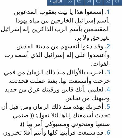
61
62
63
64
65
66
التالي
1
. إسمعوا هذا يا بيت يعقوب المدعوين
بآسم إسرائيل الخارجين من مياه يهوذا
المقسمين بآسم الرب الذاكرين إله إسرائيل
بغيرحق ولا بر.
2
. وقد دعوا أنفسهم من مدينة القدس
وآعتمدوا على إله إسرائيل الذي آسمه رب
القوات.
3
. أخبرت بالأوائل منذ ذلك الزمان من فمي
خرجت وأسمعت بها. بغتة عملت فحدثت.
4
. لعلمي بأنك قاس ورقبتك عرق من حديد
وجبهتك من نحاس
5
. أخبرتك بهذه منذ ذلك الزمان ومن قبل أن
تحدث أسمعتك إياها لئلا تقول: (( صنمي
صنعها ومنحوتي ومسبوكي أمر بها )).
6
. قد سمعت فرأيتها كلها وأنتم أفلا تخبرون