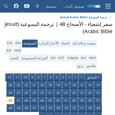
تسجيل الدخول
تسجيل
ترجمة اليسوعية (Jesuit Arabic Bible)
سفر إشعياء - الأصحاح 48 | ترجمة اليسوعية (Jesuit
Arabic Bible)
ESV
ASV
سميث و فاندايك
الحياة
الأخبار السارة
اليسوعية
KJV
GNB
LXX
HOT
Vulgate
NIV
NKJV
القراءة المسموعة
البحث
تفاسير
ردود
السابق
1
2
3
4
5
6
7
8
9
10
11
12
24
23
22
21
20
19
18
17
16
15
14
13
36
35
34
33
32
31
30
29
28
27
26
25
48
47
46
45
44
43
42
41
40
39
38
37
60
59
58
57
56
55
54
53
52
51
50
49