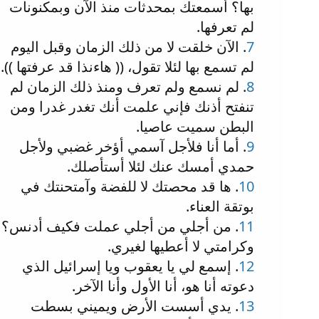
بها؟ أسمعتك بمحدثات منذ الآن وبمكنونات
لم تعرفها.
7
. الآن خلقت لا من ذلك الزمان وقبل اليوم
لم تسمع بها لئلا تقول، (( هاءنذا قد عرفتها )).
8
. لم نسمع ولم تعرف ومنذ ذلك الزمان لم
تنفتح أذنك فإني علمت أنك تغدر غدرا ومن
البطن سميت عاصيا.
9
. أما أنا فلأجل آسمي أؤخر غضبي ولأجل
حمدي أمسك عنك لئلا أستأصلك.
10
. ها قد محصتك لا للفضة وآمتحنتك في
بوتقة العناء.
11
. من أجلي من أجلي عملت فكيف أدنس؟
وكرامتي لا أعطيها لغيري.
12
. إسمع لي يا يعقوب ويا إسرائيل الذي
دعوته أنا هو، أنا الأول وأنا الآخر.
13
. يدي أسست الأرض ويميني بسطت