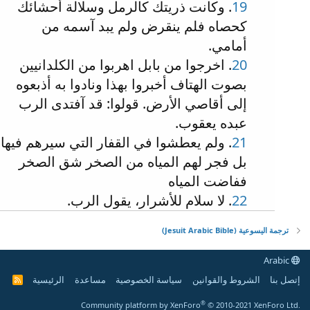
19
. وكانت ذريتك كالرمل وسلالة أحشائك
كحصاه فلم ينقرض ولم يبد آسمه من
أمامي.
20
. اخرجوا من بابل اهربوا من الكلدانيين
بصوت الهتاف أخبروا بهذا ونادوا به أذبعوه
إلى أقاصي الأرض. قولوا: قد آفتدى الرب
عبده يعقوب.
21
. ولم يعطشوا في القفار التي سيرهم فيها
بل فجر لهم المياه من الصخر شق الصخر
ففاضت المياه
22
. لا سلام للأشرار، يقول الرب.
ترجمة اليسوعية (Jesuit Arabic Bible)
Arabic
إتصل بنا
الشروط والقوانين
سياسة الخصوصية
مساعدة
الرئيسية
R
S
S
®
Community platform by XenForo
© 2010-2021 XenForo Ltd.