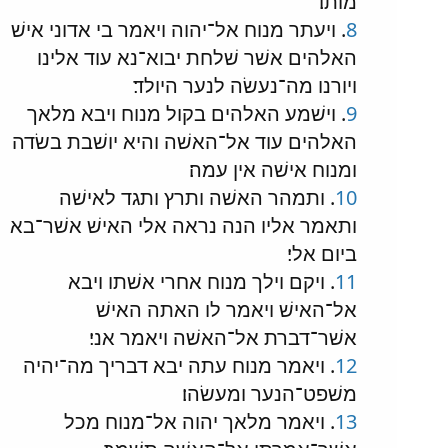
מותו׃
8
. ויעתר מנוח אל־יהוה ויאמר בי אדוני אישׁ
האלהים אשׁר שׁלחת יבוא־נא עוד אלינו
ויורנו מה־נעשׂה לנער היולד׃
9
. וישׁמע האלהים בקול מנוח ויבא מלאך
האלהים עוד אל־האשׁה והיא יושׁבת בשׂדה
ומנוח אישׁה אין עמה׃
10
. ותמהר האשׁה ותרץ ותגד לאישׁה
ותאמר אליו הנה נראה אלי האישׁ אשׁר־בא
ביום אלי׃
11
. ויקם וילך מנוח אחרי אשׁתו ויבא
אל־האישׁ ויאמר לו האתה האישׁ
אשׁר־דברת אל־האשׁה ויאמר אני׃
12
. ויאמר מנוח עתה יבא דבריך מה־יהיה
משׁפט־הנער ומעשׂהו׃
13
. ויאמר מלאך יהוה אל־מנוח מכל