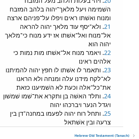
20
. ויהי בעלות הלהב מעל המזבח
השׁמימה ויעל מלאך־יהוה בלהב המזבח
ומנוח ואשׁתו ראים ויפלו על־פניהם ארצה׃
21
. ולא־יסף עוד מלאך יהוה להראה
אל־מנוח ואל־אשׁתו אז ידע מנוח כי־מלאך
יהוה הוא׃
22
. ויאמר מנוח אל־אשׁתו מות נמות כי
אלהים ראינו׃
23
. ותאמר לו אשׁתו לו חפץ יהוה להמיתנו
לא־לקח מידנו עלה ומנחה ולא הראנו
את־כל־אלה וכעת לא השׁמיענו כזאת׃
24
. ותלד האשׁה בן ותקרא את־שׁמו שׁמשׁון
ויגדל הנער ויברכהו יהוה׃
25
. ותחל רוח יהוה לפעמו במחנה־דן בין
צרעה ובין אשׁתאל׃
Hebrew Old Testament (Tanach)