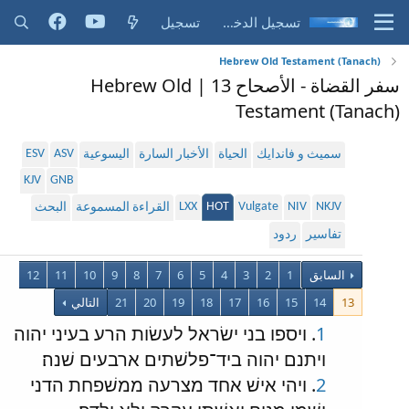
تسجيل الدخول
تسجيل
Hebrew Old Testament (Tanach)
سفر القضاة - الأصحاح 13 | Hebrew Old
Testament (Tanach)
ESV
ASV
سميث و فاندايك
الحياة
الأخبار السارة
اليسوعية
KJV
GNB
LXX
HOT
Vulgate
NIV
NKJV
القراءة المسموعة
البحث
تفاسير
ردود
السابق
1
2
3
4
5
6
7
8
9
10
11
12
13
14
15
16
17
18
19
20
21
التالي
1
. ויספו בני ישׂראל לעשׂות הרע בעיני יהוה
ויתנם יהוה ביד־פלשׁתים ארבעים שׁנה׃
2
. ויהי אישׁ אחד מצרעה ממשׁפחת הדני