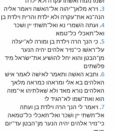
ושׁמו מנוח ואשׁתו עקרה ולא ילדה׃
3
. וירא מלאך־יהוה אל־האשׁה ויאמר אליה
הנה־נא את־עקרה ולא ילדת והרית וילדת בן׃
4
. ועתה השׁמרי נא ואל־תשׁתי יין ושׁכר
ואל־תאכלי כל־טמא׃
5
. כי הנך הרה וילדת בן ומורה לא־יעלה
על־ראשׁו כי־נזיר אלהים יהיה הנער
מן־הבטן והוא יחל להושׁיע את־ישׂראל מיד
פלשׁתים׃
6
. ותבא האשׁה ותאמר לאישׁה לאמר אישׁ
האלהים בא אלי ומראהו כמראה מלאך
האלהים נורא מאד ולא שׁאלתיהו אי־מזה
הוא ואת־שׁמו לא־הגיד לי׃
7
. ויאמר לי הנך הרה וילדת בן ועתה
אל־תשׁתי יין ושׁכר ואל־תאכלי כל־טמאה
כי־נזיר אלהים יהיה הנער מן־הבטן עד־יום