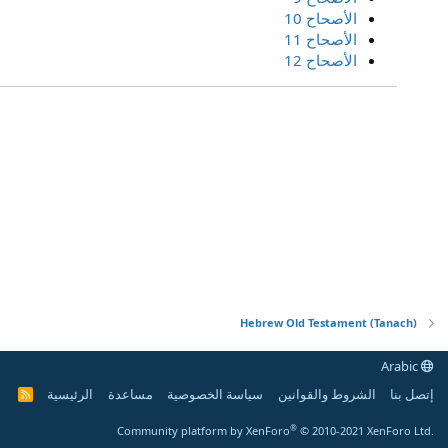
الأصحاح 10
الأصحاح 11
الأصحاح 12
Hebrew Old Testament (Tanach)
Arabic
إتصل بنا
الشروط والقوانين
سياسة الخصوصية
مساعدة
الرئيسية
R
S
S
®
Community platform by XenForo
© 2010-2021 XenForo Ltd.