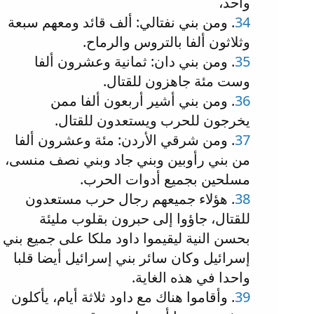
واحد،
34
. ومن بني نفتالي: ألف قائد ومعهم سبعة
وثلاثون ألفا بالتروس والرماح.
35
. ومن بني دان: ثمانية وعشرون ألفا
وست مئة جاهزون للقتال.
36
. ومن بني أشير أربعون ألفا ممن
يخرجون للحرب ويستعدون للقتال.
37
. ومن شرقي الأردن: مئة وعشرون ألفا
من بني رأوبين وبني جاد وبني نصف منسى،
مسلحين بجميع أدوات الحرب.
38
. هؤلاء جميعهم رجال حرب مستعدون
للقتال، جاؤوا إلى حبرون بقلوب مليئة
بحسن النية ليقيموا داود ملكا على جميع بني
إسرائيل وكان سائر بني إسرائيل أيضا قلبا
واحدا في هذه الغاية.
39
. وأقاموا هناك مع داود ثلاثة أيام، يأكلون