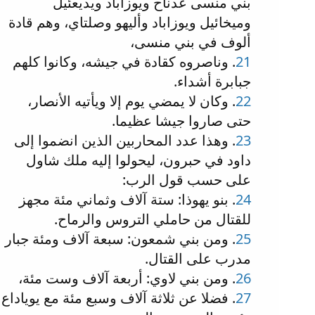
بني منسى عدناح ويوزاباد ويديعئيل
وميخائيل ويوزاباد وأليهو وصلتاي، وهم قادة
ألوف في بني منسى،
21
. وناصروه كقادة في جيشه، وكانوا كلهم
جبابرة أشداء.
22
. وكان لا يمضي يوم إلا ويأتيه الأنصار،
حتى صاروا جيشا عظيما.
23
. وهذا عدد المحاربين الذين انضموا إلى
داود في حبرون، ليحولوا إليه ملك شاول
على حسب قول الرب:
24
. بنو يهوذا: ستة آلاف وثماني مئة مجهز
للقتال من حاملي التروس والرماح.
25
. ومن بني شمعون: سبعة آلاف ومئة جبار
مدرب على القتال.
26
. ومن بني لاوي: أربعة آلاف وست مئة،
27
. فضلا عن ثلاثة آلاف وسبع مئة مع يوياداع