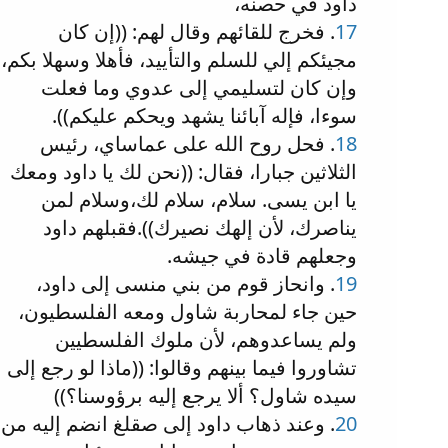
داود في حصنه،
17
. فخرج للقائهم وقال لهم: ((إن كان
مجيئكم إلي للسلم والتأييد، فأهلا وسهلا بكم،
وإن كان لتسليمي إلى عدوي وما فعلت
سوءا، فإله آبائنا يشهد ويحكم عليكم)).
18
. فحل روح الله على عماساي، رئيس
الثلاثين جبارا، فقال: ((نحن لك يا داود ومعك
يا ابن يسى. سلام، سلام لك،وسلام لمن
يناصرك، لأن إلهك نصيرك)).فقبلهم داود
وجعلهم قادة في جيشه.
19
. وانحاز قوم من بني منسى إلى داود،
حين جاء لمحاربة شاول ومعه الفلسطيون،
ولم يساعدوهم، لأن ملوك الفلسطيين
تشاوروا فيما بينهم وقالوا: ((ماذا لو رجع إلى
سيده شاول؟ ألا يرجع إليه برؤوسنا؟))
20
. وعند ذهاب داود إلى صقلغ انضم إليه من