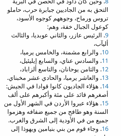
8
. وحين كان داود في الحصن في البرية
التحق به من الجاديين جبابرة حرب، حاملو
تروس ورماح، وجوههم كوجوه الأسود،
كوعول الجبال خفة، وهم:
9
. الرئيس عازر، والثاني عوبديا، والثالث
أليآب،
10
. والرابع مشمنة، والخامس يرميا،
11
. والسادس عناي، والسابع إيليئيل،
12
. والثامن يوحانان، والتاسع ألزاباد،
13
. والعاشر يرميا، والحادي عشر مخبناي.
14
. هؤلاء الجاديون كانوا قوادا في الجيش:
أصغرهم قائد على مئة وأكبرهم على ألف
15
. هؤلاء عبروا الأردن في الشهر الأول من
السنة وهو طافح من جميع ضفافه وهزموا
جميع من في الأودية إلى الشرق والغرب.
16
. وجاء قوم من بني بنيامين ويهوذا إلى