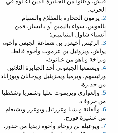
قيش، وكانوا من الجبابرة الذين أعانوه في
الحرب،
2
. يرمون الحجارة بالمقلاع والسهام
بالقوس، سواء باليمين أو باليسار. فمن
أنسباء شاول البنياميني:
3
. الرئيس أخيعزر بن شماعة الجبعي وأخوه
يوآش، ويزوئيل بن عزموت وأخوه فالط،
وبراخة وياهو من عناثوث،
4
. ويشمعيا الجبعوني أحد الجبابرة الثلاثين
ورئيسهم، ويرميا ويحزيئيل ويوحانان ويوزاباد
من جديرة،
5
. وإلعوازي ويريموث بعليا وشمريا وشفطيا
من حروف،
6
. وألقانة ويشيا وعزرئيل ويوعزر ويشبعام
من عشيرة قورح،
7
. ويوعيلة بن روحام وأخوه زبديا من جدور.