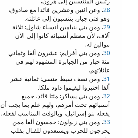
رئيس المنتسبين إلى هرون،
28
. وعن اثنين وعشرين قائدا مع صادوق،
وهو فتى جبار، ينتسبون إلى عائلته.
29
. ومن بني بنيامين أنسباء شاول: ثلاثة
آلاف، لأن معظم أنسبائه كانوا إلى الآن
موالين له.
30
. ومن بني أفرايم: عشرون ألفا وثماني
مئة جبار من الجبابرة المشهود لهم في
عائلاتهم.
31
. ومن نصف سبط منسى: ثمانية عشر
ألفا اختيروا ليقيموا داود ملكا.
32
. ومن بني يساكر: مئتا قائد، جميع
أنسبائهم تحت أمرهم، ولهم علم بما يجب أن
يفعله بنو إسرائيل، وبالوقت المناسب لفعله.
33
. ومن بني زبولون: خمسون ألفا ممن
يخرجون للحرب ويستعدون للقتال بقلب