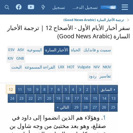
تسجيل الدخول
تسجيل
ترجمة الأخبار السارة (Good News Arabic)
سفر أخبار الأيام الأول - الأصحاح 12 | ترجمة الأخبار
السارة (Good News Arabic)
ESV
ASV
سميث و فاندايك
الحياة
الأخبار السارة
اليسوعية
KJV
GNB
LXX
HOT
Vulgate
NIV
NKJV
القراءة المسموعة
البحث
تفاسير
ردود
السابق
1
2
3
4
5
6
7
8
9
10
11
12
24
23
22
21
20
19
18
17
16
15
14
13
25
26
27
28
29
التالي
1
. وهؤلاء هم الذين انضموا إلى داود في
صقلغ، وهو بعد مختبئ من وجه شاول بن