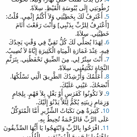
رُطُوبَتِي إِلَى يُبُوسَةِ الْقَيْظِ. سِلاَهْ.
5
. أَعْتَرِفُ لَكَ بِخَطِيَّتِي وَلاَ أَكْتُمُ إِثْمِي. قُلْتُ:
[أَعْتَرِفُ لِلرَّبِّ بِذَنْبِي] وَأَنْتَ رَفَعْتَ أَثَامَ
خَطِيَّتِي. سِلاَهْ.
6
. لِهَذَا يُصَلِّي لَكَ كُلُّ تَقِيٍّ فِي وَقْتٍ يَجِدُكَ
فِيهِ. عِنْدَ غَمَارَةِ الْمِيَاهِ الْكَثِيرَةِ إِيَّاهُ لاَ تُصِيبُ.
7
. أَنْتَ سِتْرٌ لِي. مِنَ الضِّيقِ تَحْفَظُنِي. بِتَرَنُّمِ
النَّجَاةِ تَكْتَنِفُنِي. سِلاَهْ.
8
. أُعَلِّمُكَ وَأُرْشِدُكَ الطَّرِيقَ الَّتِي تَسْلُكُهَا.
أَنْصَحُكَ. عَيْنِي عَلَيْكَ.
9
. لاَ تَكُونُوا كَفَرَسٍ أَوْ بَغْلٍ بِلاَ فَهْمٍ. بِلِجَامٍ
وَزِمَامٍ زِينَتِهِ يُكَمُّ لِئَلاَّ يَدْنُوَ إِلَيْكَ.
10
. كَثِيرَةٌ هِيَ نَكَبَاتُ الشِّرِّيرِ أَمَّا الْمُتَوَكِّلُ
عَلَى الرَّبِّ فَالرَّحْمَةُ تُحِيطُ بِهِ.
11
. افْرَحُوا بِالرَّبِّ وَابْتَهِجُوا يَا أَيُّهَا الصِّدِّيقُونَ
وَاهْتِفُوا يَا جَمِيعَ الْمُسْتَقِيمِي الْقُلُوبِ.