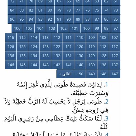
72
71
70
69
68
67
66
65
64
63
62
61
84
83
82
81
80
79
78
77
76
75
74
73
96
95
94
93
92
91
90
89
88
87
86
85
106
105
104
103
102
101
100
99
98
97
116
115
114
113
112
111
110
109
108
107
126
125
124
123
122
121
120
119
118
117
136
135
134
133
132
131
130
129
128
127
146
145
144
143
142
141
140
139
138
137
147
148
149
150
التالي
1
. لِدَاوُدَ. قَصِيدَةٌ طُوبَى لِلَّذِي غُفِرَ إِثْمُهُ
وَسُتِرَتْ خَطِيَّتُهُ.
2
. طُوبَى لِرَجُلٍ لاَ يَحْسِبُ لَهُ الرَّبُّ خَطِيَّةً وَلاَ
فِي رُوحِهِ غِشٌّ.
3
. لَمَّا سَكَتُّ بَلِيَتْ عِظَامِي مِنْ زَفِيرِي الْيَوْمَ
كُلَّهُ
4
. لأَنَّ يَدَكَ ثَقُلَتْ عَلَيَّ نَهَاراً وَلَيْلاً. تَحَوَّلَتْ