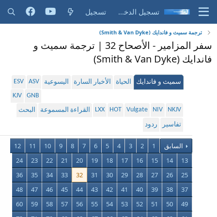
تسجيل الدخول
تسجيل
ترجمة سميث و فاندايك (Smith & Van Dyke)
سفر المزامير - الأصحاح 32 | ترجمة سميث و
فاندايك (Smith & Van Dyke)
ESV
ASV
سميث و فاندايك
الحياة
الأخبار السارة
اليسوعية
KJV
GNB
LXX
HOT
Vulgate
NIV
NKJV
القراءة المسموعة
البحث
تفاسير
ردود
السابق
1
2
3
4
5
6
7
8
9
10
11
12
24
23
22
21
20
19
18
17
16
15
14
13
36
35
34
33
32
31
30
29
28
27
26
25
48
47
46
45
44
43
42
41
40
39
38
37
60
59
58
57
56
55
54
53
52
51
50
49