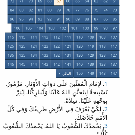
72
71
70
69
68
67
66
65
64
63
62
61
84
83
82
81
80
79
78
77
76
75
74
73
96
95
94
93
92
91
90
89
88
87
86
85
106
105
104
103
102
101
100
99
98
97
116
115
114
113
112
111
110
109
108
107
126
125
124
123
122
121
120
119
118
117
136
135
134
133
132
131
130
129
128
127
146
145
144
143
142
141
140
139
138
137
147
148
149
150
التالي
1
. لإِمَامِ الْمُغَنِّينَ عَلَى ذَوَاتِ الأَوْتَارِ. مَزْمُورٌ.
تَسْبِيحَةٌ لِيَتَحَنَّنِ اللهُ عَلَيْنَا وَلْيُبَارِكْنَا. لِيُنِرْ
بِوَجْهِهِ عَلَيْنَا. سِلاَهْ.
2
. لِكَيْ يُعْرَفَ فِي الأَرْضِ طَرِيقُكَ وَفِي كُلِّ
الأُمَمِ خَلاَصُكَ.
3
. يَحْمَدُكَ الشُّعُوبُ يَا اللهُ. يَحْمَدُكَ الشُّعُوبُ
كُلُّهُمْ.