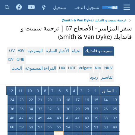
تسجيل الدخول
تسجيل
ترجمة سميث و فاندايك (Smith & Van Dyke)
سفر المزامير - الأصحاح 67 | ترجمة سميث و
فاندايك (Smith & Van Dyke)
ESV
ASV
سميث و فاندايك
الحياة
الأخبار السارة
اليسوعية
KJV
GNB
LXX
HOT
Vulgate
NIV
NKJV
القراءة المسموعة
البحث
تفاسير
ردود
السابق
1
2
3
4
5
6
7
8
9
10
11
12
24
23
22
21
20
19
18
17
16
15
14
13
36
35
34
33
32
31
30
29
28
27
26
25
48
47
46
45
44
43
42
41
40
39
38
37
60
59
58
57
56
55
54
53
52
51
50
49