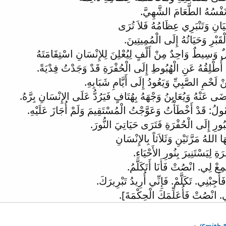
َنَفْسُهُ الطَّعَامَ الشَّهِيَّ.
يَانِ وَتَنْبَرِي عِظَامُهُ فَلاَ تُرَى
َبْرِ وَحَيَاتُهُ إِلَى الْمُمِيتِينَ.
ٌ وَسِيطٌ وَاحِدٌ مِنْ أَلْفٍ لِيُعْلِنَ لِلإِنْسَانِ اسْتِقَامَتَهُ
ُ: أُطْلِقُهُ عَنِ الْهُبُوطِ إِلَى الْحُفْرَةِ قَدْ وَجَدْتُ فِدْيَةً.
 لَحْمِ الصَّبِيِّ وَيَعُودُ إِلَى أَيَّامِ شَبَابِهِ.
ى عَنْهُ وَيُعَايِنُ وَجْهَهُ بِهُتَافٍ فَيَرُدُّ عَلَى الإِنْسَانِ بِرَّهُ.
قُولُ: قَدْ أَخْطَأْتُ وَعَوَّجْتُ الْمُسْتَقِيمَ وَلَمْ أُجَازَ عَلَيْهِ.
رِ إِلَى الْحُفْرَةِ فَتَرَى حَيَاتِيَ النُّورَ.
ا اللهُ مَرَّتَيْنِ وَثَلاَثاً بِالإِنْسَانِ
َةِ لِيَسْتَنِيرَ بِنُورِ الأَحْيَاءِ.
ِعْ لِي. انْصُتْ فَأَنَا أَتَكَلَّمُ.
َجِبْنِي. تَكَلَّمْ. فَإِنِّي أُرِيدُ تَبْرِيرَكَ.
ِي. انْصُتْ فَأُعَلِّمَكَ الْحِكْمَةَ].