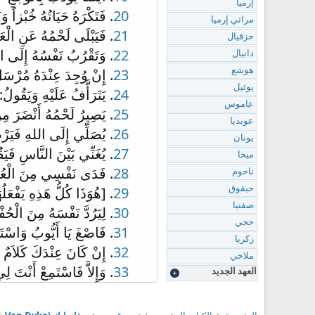
إرميا
20
. فَتَكْرَهُ حَيَاتُهُ خُبْزاً و
مراثي إرميا
21
. فَيَبْلَى لَحْمُهُ عَنِ الْعَ
حزقيال
22
. وَتَقْرُبُ نَفْسُهُ إِلَى الْق
دانيال
23
. إِنْ وُجِدَ عِنْدَهُ مُرْسَل
هوشع
يوئيل
24
. يَتَرَأَّفُ عَلَيْهِ وَيَقُول
عاموس
25
. يَصِيرُ لَحْمُهُ أَنْضَرَ مِنْ
عوبديا
26
. يُصَلِّي إِلَى اللهِ فَيَرْضَ
يونان
27
. يُغَنِّي بَيْنَ النَّاسِ فَيَ
ميخا
28
. فَدَى نَفْسِي مِنَ الْعُبُو
ناحوم
29
. [هُوَذَا كُلُّ هَذِهِ يَفْعَلُهَ
حبقوق
صفنيا
30
. لِيَرُدَّ نَفْسَهُ مِنَ الْحُفْر
حجي
31
. فَاصْغَ يَا أَيُّوبُ وَاسْتَم
زكريا
32
. إِنْ كَانَ عِنْدَكَ كَلاَمٌ فَأ
ملاخي
33
. وَإِلاَّ فَاسْتَمِعْ أَنْتَ ل
العهد الجديد