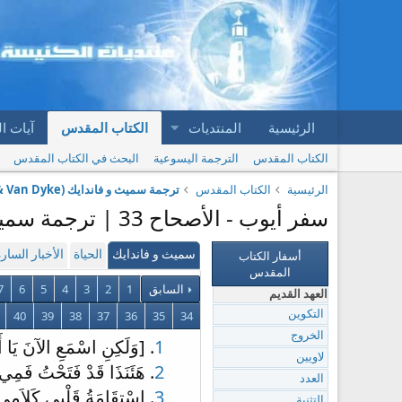
الرئيسية
المنتديات
الكتاب المقدس
آيات ا
الكتاب المقدس
الترجمة اليسوعية
البحث في الكتاب المقدس
الرئيسية
الكتاب المقدس
ترجمة سميث و فاندايك (Smith & Van Dyke)
سفر أيوب - الأصحاح 33 | ترجمة سميث و فاندايك (Smith & Van Dyke)
أسفار الكتاب
سميث و فاندايك
الحياة
الأخبار السار
المقدس
السابق
1
2
3
4
5
6
7
العهد القديم
40
39
38
37
36
35
34
التكوين
الخروج
1
. [وَلَكِنِ اسْمَعِ الآنَ يَا أ
لاويين
2
. هَئَنَذَا قَدْ فَتَحْتُ فَم
العدد
3
. اِسْتِقَامَةُ قَلْبِي كَلاَمِي
التثنية