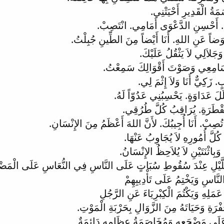
ةُ الْقَدِيرِ أَحْيَتْنِي.
. أَحْسِنِ الدَّعْوَى أَمَامِي. انْتَصِبْ.
َضاً عَنِ اللهِ. أَنَا أَيْضاً مِنَ الطِّينِ جُبِلْتُ.
وَجَلاَلِي لاَ يَثْقُلُ عَلَيْكَ.
امِعِي وَصَوْتَ أَقْوَالِكَ سَمِعْتُ.
ٍ. زَكِيٌّ أَنَا وَلاَ إِثْمَ لِي.
لَ عَدَاوَةٍ. يَحْسِبُنِي عَدُوّاً لَهُ.
قْطَرَةِ. يُرَاقِبُ كُلَّ طُرُقِي.
تُصِبْ. أَنَا أُجِيبُكَ. لأَنَّ اللهَ أَعْظَمُ مِنَ الإِنْسَانِ.
كُلَّ أُمُورِهِ لاَ يُجَاوِبُ عَنْهَا.
 وَبِاثْنَتَيْنِ لاَ يُلاَحِظُ الإِنْسَانُ.
لَّيْلِ عِنْدَ سُقُوطِ سُبَاتٍ عَلَى النَّاسِ فِي النُّعَاسِ عَلَى الْمَضْ
َّاسِ وَيَخْتِمُ عَلَى تَأْدِيبِهِمْ
َمَلِهِ وَيَكْتُمَ الْكِبْرِيَاءَ عَنِ الرَّجُلِ
فْرَةِ وَحَيَاتَهُ مِنَ الزَّوَالِ بِحَرْبَةِ الْمَوْتِ.
ِ عَلَى مَضْجَعِهِ وَمُخَاصَمَةُ عِظَامِهِ دَائِمَةٌ