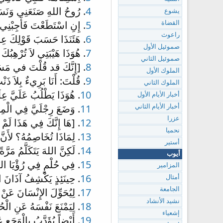
4
. رُوحُ اللهِ صَنَعَنِي وَنَسَمَ
يشوع
5
. إِنِ اسْتَطَعْتَ فَأَجِبْنِي
القضاة
راعوث
6
. هَئَنَذَا حَسَبَ قَوْلِكَ عِو
صموئيل الأول
7
. هُوَذَا هَيْبَتِي لاَ تُرْهِبُكَ 
صموئيل الثاني
8
. [إِنَّكَ قد قُلْتَ في مَسَ
الملوك الأول
9
. قُلْتَ: أَنَا بَرِيءٌ بِلاَ ذَنْب
الملوك الثاني
10
. هُوَذَا يَطْلُبُ عَلَيَّ عِلَ
أخبار الأيام الأول
11
. وَضَعَ رِجْلَيَّ فِي الْمِ
أخبار الأيام الثاني
عزرا
12
. [هَا إِنَّكَ فِي هَذَا لَمْ 
نحميا
13
. لِمَاذَا تُخَاصِمُهُ؟ لأَنَّ 
أستير
14
. لَكِنَّ اللهَ يَتَكَلَّمُ مَرَّةً
أيوب
15
. فِي حُلْمٍ فِي رُؤْيَا ال
المزامير
16
. حِينَئِذٍ يَكْشِفُ آذَانَ الن
أمثال
17
. لِيُحَوِّلَ الإِنْسَانَ عَنْ ع
الجامعة
نشيد الأنشاد
18
. لِيَمْنَعَ نَفْسَهُ عَنِ الْحُ
إشعياء
19
. أَيْضاً يُؤَدَّبُ بِالْوَجَع