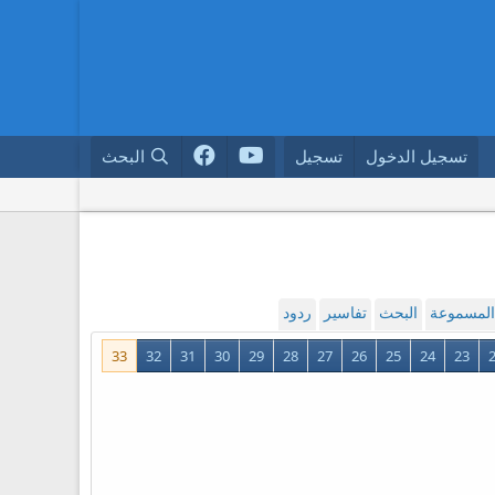
تسجيل الدخول
تسجيل
البحث
 المسموعة
البحث
تفاسير
ردود
33
32
31
30
29
28
27
26
25
24
23