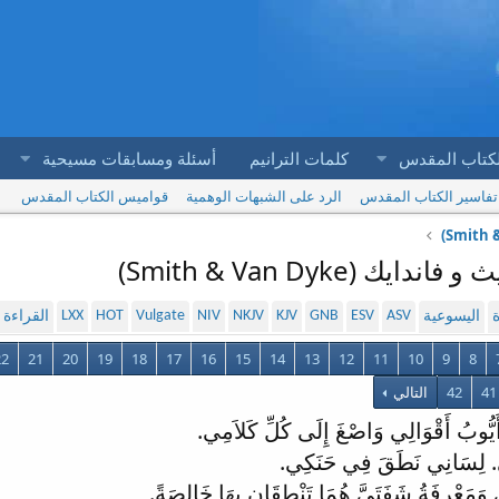
لكتاب المقدس
كلمات الترانيم
أسئلة ومسابقات مسيحية
تفاسير الكتاب المقدس
الرد على الشبهات الوهمية
قواميس الكتاب المقدس
LXX
HOT
Vulgate
NIV
NKJV
KJV
GNB
ESV
ASV
ة
اليسوعية
القراءة
22
21
20
19
18
17
16
15
14
13
12
11
10
9
8
41
42
التالي
َيُّوبُ أَقْوَالِي وَاصْغَ إِلَى كُلِّ كَلاَمِي.
ِي. لِسَانِي نَطَقَ فِي حَنَكِي.
 وَمَعْرِفَةُ شَفَتَيَّ هُمَا تَنْطِقَانِ بِهَا خَالِصَةً.