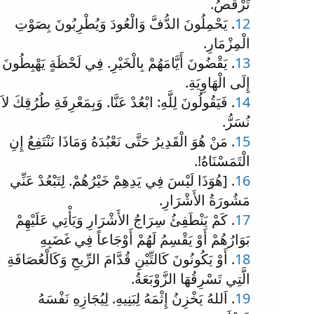
تَرْقُصُ.
12
. يَحْمِلُونَ الدُّفَّ وَالْعُودَ وَيُطْرِبُونَ بِصَوْتِ
الْمِزْمَارِ.
13
. يَقْضُونَ أَيَّامَهُمْ بِالْخَيْرِ. فِي لَحْظَةٍ يَهْبِطُونَ
إِلَى الْهَاوِيَةِ.
14
. فَيَقُولُونَ لِلَّهِ: ابْعُدْ عَنَّا. وَبِمَعْرِفَةِ طُرُقِكَ لاَ
نُسَرُّ.
15
. مَنْ هُوَ الْقَدِيرُ حَتَّى نَعْبُدَهُ وَمَاذَا نَنْتَفِعُ إِنِ
الْتَمَسْنَاهُ!.
16
. [هُوَذَا لَيْسَ فِي يَدِهِمْ خَيْرُهُمْ. لِتَبْعُدْ عَنِّي
مَشُورَةُ الأَشْرَارِ.
17
. كَمْ يَنْطَفِئُ سِرَاجُ الأَشْرَارِ وَيَأْتِي عَلَيْهِمْ
بَوَارُهُمْ أَوْ يَقْسِمُ لَهُمْ أَوْجَاعاً فِي غَضَبِهِ
18
. أَوْ يَكُونُونَ كَالتِّبْنِ قُدَّامَ الرِّيحِ وَكَالْعُصَافَةِ
الَّتِي تَسْرِقُهَا الزَّوْبَعَةُ.
19
. اَللهُ يَخْزِنُ إِثْمَهُ لِبَنِيهِ. لِيُجَازِهِ نَفْسَهُ