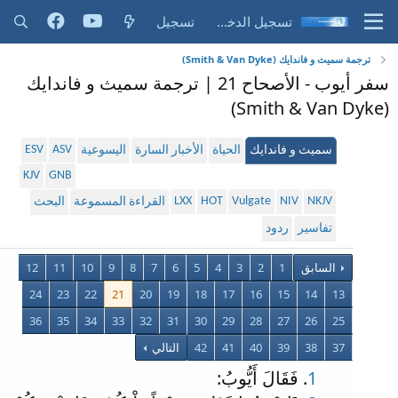
تسجيل الدخول
تسجيل
ترجمة سميث و فاندايك (Smith & Van Dyke)
سفر أيوب - الأصحاح 21 | ترجمة سميث و فاندايك
(Smith & Van Dyke)
ESV
ASV
سميث و فاندايك
الحياة
الأخبار السارة
اليسوعية
KJV
GNB
LXX
HOT
Vulgate
NIV
NKJV
القراءة المسموعة
البحث
تفاسير
ردود
السابق
1
2
3
4
5
6
7
8
9
10
11
12
24
23
22
21
20
19
18
17
16
15
14
13
36
35
34
33
32
31
30
29
28
27
26
25
37
38
39
40
41
42
التالي
1
. فَقَالَ أَيُّوبُ: