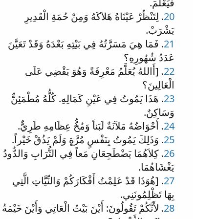
فَيَعْلَمَ.
20
. لِتَنْظُرْ عَيْنَاهُ هَلاَكَهُ وَمِنْ حُمَةِ الْقَدِيرِ
يَشْرَبْ.
21
. فَمَا هِيَ مَسَرَّتُهُ فِي بَيْتِهِ بَعْدَهُ وَقَدْ تَعَيَّنَ
عَدَدُ شُهُورِهِ؟
22
. [أَاللهُ يُعَلَّمُ مَعْرِفَةً وَهُوَ يَقْضِي عَلَى
الْعَالِينَ؟
23
. هَذَا يَمُوتُ فِي عَيْنِ كَمَالِهِ. كُلُّهُ مُطْمَئِنٌّ
وَسَاكِنٌ.
24
. أَحْوَاضُهُ مَلآنَةٌ لَبَناً وَمُخُّ عِظَامِهِ طَرِيٌّ.
25
. وَذَلِكَ يَمُوتُ بِنَفْسٍ مُرَّةٍ وَلَمْ يَذُقْ خَيْراً.
26
. كِلاَهُمَا يَضْطَجِعَانِ مَعاً فِي التُّرَابِ وَالدُّودُ
يَغْشَاهُمَا.
27
. [هُوَذَا قَدْ عَلِمْتُ أَفْكَارَكُمْ وَالنِّيَّاتِ الَّتِي
بِهَا تَظْلِمُونَنِي.
28
. لأَنَّكُمْ تَقُولُونَ: أَيْنَ بَيْتُ الْعَاتِي وَأَيْنَ خَيْمَةُ