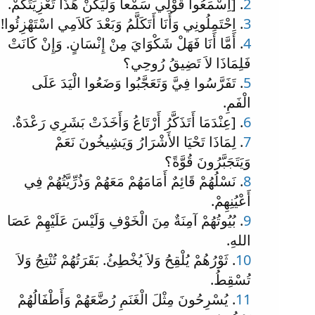
2
. [اِسْمَعُوا قَوْلِي سَمْعاً وَلْيَكُنْ هَذَا تَعْزِيَتَكُمْ.
3
. اِحْتَمِلُونِي وَأَنَا أَتَكَلَّمُ وَبَعْدَ كَلاَمِي اسْتَهْزِئُوا!
4
. أَمَّا أَنَا فَهَلْ شَكْوَايَ مِنْ إِنْسَانٍ. وَإِنْ كَانَتْ
فَلِمَاذَا لاَ تَضِيقُ رُوحِي؟
5
. تَفَرَّسُوا فِيَّ وَتَعَجَّبُوا وَضَعُوا الْيَدَ عَلَى
الْفَمِ.
6
. [عِنْدَمَا أَتَذَكَّرُ أَرْتَاعُ وَأَخَذَتْ بَشَرِي رَعْدَةٌ.
7
. لِمَاذَا تَحْيَا الأَشْرَارُ وَيَشِيخُونَ نَعَمْ
وَيَتَجَبَّرُونَ قُوَّةً؟
8
. نَسْلُهُمْ قَائِمٌ أَمَامَهُمْ مَعَهُمْ وَذُرِّيَّتُهُمْ فِي
أَعْيُنِهِمْ.
9
. بُيُوتُهُمْ آمِنَةٌ مِنَ الْخَوْفِ وَلَيْسَ عَلَيْهِمْ عَصَا
اللهِ.
10
. ثَوْرُهُمْ يُلْقِحُ وَلاَ يُخْطِئُ. بَقَرَتُهُمْ تُنْتِجُ وَلاَ
تُسْقِطُ.
11
. يُسْرِحُونَ مِثْلَ الْغَنَمِ رُضَّعَهُمْ وَأَطْفَالُهُمْ