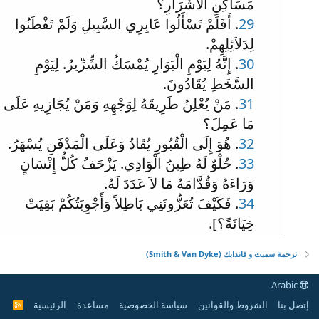
مَسَاكِنِ الأَشْرَارِ؟
29
. أَفَلَمْ تَسْأَلُوا عَابِرِي السَّبِيلِ وَلَمْ تَفْطَنُوا
لِدَلاَئِلِهِمْ.
30
. إِنَّهُ لِيَوْمِ الْبَوَارِ يُمْسَكُ الشِّرِّيرُ. لِيَوْمِ
السَّخَطِ يُقَادُونَ.
31
. مَنْ يُعْلِنُ طَرِيقَهُ لِوَجْهِهِ وَمَنْ يُجَازِيهِ عَلَى
مَا عَمِلَ؟
32
. هُوَ إِلَى الْقُبُورِ يُقَادُ وَعَلَى الْمَدْفَنِ يُسْهَرُ.
33
. حُلْوٌ لَهُ طِينُ الْوَادِي. يَزْحَفُ كُلُّ إِنْسَانٍ
وَرَاءَهُ وَقُدَّامَهُ مَا لاَ عَدَدَ لَهُ.
34
. فَكَيْفَ تُعَزُّونَنِي بَاطِلاً وَأَجْوِبَتُكُمْ بَقِيَتْ
خِيَانَةً؟].
ترجمة سميث و فاندايك (Smith & Van Dyke)
Arabic
إتصل بنا
الشروط والقوانين
سياسة الخصوصية
مساعدة
الرئيسية
R
S