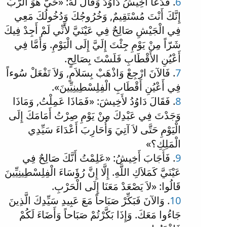
6
. فَدَعَا أَخِيشُ دَاوُدَ وَقَالَ لَهُ: «حَيٌّ هُوَ الرَّبُّ
إِنَّكَ أَنْتَ مُسْتَقِيمٌ, وَخُرُوجُكَ وَدُخُولُكَ مَعِي
فِي الْجَيْشِ صَالِحٌ فِي عَيْنَيَّ لأَنِّي لَمْ أَجِدْ فِيكَ
شَرّاً مِنْ يَوْمِ جِئْتَ إِلَيَّ إِلَى الْيَوْمِ. وَأَمَّا فِي
أَعْيُنِ الأَقْطَابِ فَلَسْتَ بِصَالِحٍ.
7
. فَالآنَ ارْجِعْ وَاذْهَبْ بِسَلاَمٍ, وَلاَ تَفْعَلْ سُوءاً
فِي أَعْيُنِ أَقْطَابِ الْفِلِسْطِينِيِّينَ».
8
. فَقَالَ دَاوُدُ لأَخِيشَ: «فَمَاذَا عَمِلْتُ, وَمَاذَا
وَجَدْتَ فِي عَبْدِكَ مِنْ يَوْمِ صِرْتُ أَمَامَكَ إِلَى
الْيَوْمِ حَتَّى لاَ آتِيَ وَأُحَارِبَ أَعْدَاءَ سَيِّدِي
الْمَلِكِ؟»
9
. فَأَجَابَ أَخِيشُ: «عَلِمْتُ أَنَّكَ صَالِحٌ فِي
عَيْنَيَّ كَمَلاَكِ اللَّهِ. إِلَّا إِنَّ رُؤَسَاءَ الْفِلِسْطِينِيِّينَ
قَالُوا: «لاَ يَصْعَدْ مَعَنَا إِلَى الْحَرْبِ.
10
. وَالآنَ فَبَكِّرْ صَبَاحاً مَعَ عَبِيدِ سَيِّدِكَ الَّذِينَ
جَاءُوا مَعَكَ. وَإِذَا بَكَّرْتُمْ صَبَاحاً وَأَضَاءَ لَكُمْ