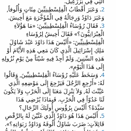
الَّتِي فِي يَزْرَعِيلَ.
2
. وَعَبَرَ أَقْطَابُ الْفِلِسْطِينِيِّينَ مِئَاتٍ وَأُلُوفاً,
وَعَبَرَ دَاوُدُ وَرِجَالُهُ فِي الْمُؤَخَّرَةِ مَعَ أَخِيشَ.
3
. فَقَالَ رُؤَسَاءُ الْفِلِسْطِينِيِّينَ: «مَا هَؤُلاَءِ
الْعِبْرَانِيُّونَ؟» فَقَالَ أَخِيشُ لِرُؤَسَاءِ
الْفِلِسْطِينِيِّينَ: «أَلَيْسَ هَذَا دَاوُدَ عَبْدَ شَاوُلَ
مَلِكِ إِسْرَائِيلَ الَّذِي كَانَ مَعِي هَذِهِ الأَيَّامَ أَوْ
هَذِهِ السِّنِينَ, وَلَمْ أَجِدْ فِيهِ شَيْئاً مِنْ يَوْمِ نُزُولِهِ
إِلَى هَذَا الْيَوْمِ».
4
. وَسَخَطَ عَلَيْهِ رُؤَسَاءُ الْفِلِسْطِينِيِّينَ, وَقَالُوا
لَهُ: «أَرْجِعِ الرَّجُلَ فَيَرْجِعَ إِلَى مَوْضِعِهِ الَّذِي
عَيَّنْتَ لَهُ, وَلاَ يَنْزِلَ مَعَنَا إِلَى الْحَرْبِ وَلاَ يَكُونَ
لَنَا عَدُوّاً فِي الْحَرْبِ. فَبِمَاذَا يُرْضِي هَذَا
سَيِّدَهُ؟ أَلَيْسَ بِرُؤُوسِ أُولَئِكَ الرِّجَالِ؟
5
. أَلَيْسَ هَذَا هُوَ دَاوُدُ الَّذِي غَنَّيْنَ لَهُ بِالرَّقْصِ
قَائِلاَتٍ: ضَرَبَ شَاوُلُ أُلُوفَهُ وَدَاوُدُ رَبَوَاتِهِ؟».