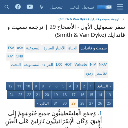
تسجيل الدخول
تسجيل
ترجمة سميث و فاندايك (Smith & Van Dyke)
سفر صموئيل الأول - الأصحاح 29 | ترجمة سميث و
فاندايك (Smith & Van Dyke)
ESV
ASV
سميث و فاندايك
الحياة
الأخبار السارة
اليسوعية
KJV
GNB
LXX
HOT
Vulgate
NIV
NKJV
القراءة المسموعة
البحث
تفاسير
ردود
السابق
1
2
3
4
5
6
7
8
9
10
11
12
24
23
22
21
20
19
18
17
16
15
14
13
25
26
27
28
29
30
31
التالي
1
. وَجَمَعَ الْفِلِسْطِينِيُّونَ جَمِيعَ جُيُوشِهِمْ إِلَى
أَفِيقَ. وَكَانَ الْإِسْرَائِيلِيُّونَ نَازِلِينَ عَلَى الْعَيْنِ