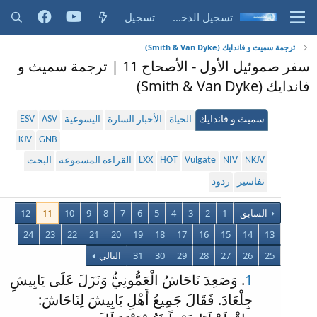
تسجيل الدخول
تسجيل
ترجمة سميث و فاندايك (Smith & Van Dyke)
سفر صموئيل الأول - الأصحاح 11 | ترجمة سميث و
فاندايك (Smith & Van Dyke)
ESV
ASV
سميث و فاندايك
الحياة
الأخبار السارة
اليسوعية
KJV
GNB
LXX
HOT
Vulgate
NIV
NKJV
القراءة المسموعة
البحث
تفاسير
ردود
السابق
1
2
3
4
5
6
7
8
9
10
11
12
24
23
22
21
20
19
18
17
16
15
14
13
25
26
27
28
29
30
31
التالي
1
. وَصَعِدَ نَاحَاشُ الْعَمُّونِيُّ وَنَزَلَ عَلَى يَابِيشِ
جِلْعَادَ. فَقَالَ جَمِيعُ أَهْلِ يَابِيشَ لِنَاحَاشَ: