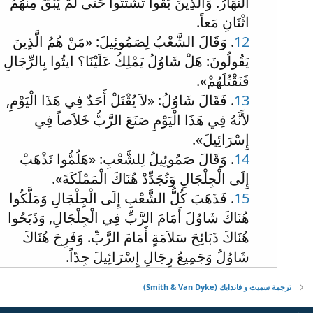
النَّهَارُ. وَالَّذِينَ بَقُوا تَشَتَّتُوا حَتَّى لَمْ يَبْقَ مِنْهُمُ
اثْنَانِ مَعاً.
12
. وَقَالَ الشَّعْبُ لِصَمُوئِيلَ: «مَنْ هُمُ الَّذِينَ
يَقُولُونَ: هَلْ شَاوُلُ يَمْلِكُ عَلَيْنَا؟ ايتُوا بِالرِّجَالِ
فَنَقْتُلَهُمْ».
13
. فَقَالَ شَاوُلُ: «لاَ يُقْتَلْ أَحَدٌ فِي هَذَا الْيَوْمِ,
لأَنَّهُ فِي هَذَا الْيَوْمِ صَنَعَ الرَّبُّ خَلاَصاً فِي
إِسْرَائِيلَ».
14
. وَقَالَ صَمُوئِيلُ لِلشَّعْبِ: «هَلُمُّوا نَذْهَبْ
إِلَى الْجِلْجَالِ وَنُجَدِّدْ هُنَاكَ الْمَمْلَكَةَ».
15
. فَذَهَبَ كُلُّ الشَّعْبِ إِلَى الْجِلْجَالِ وَمَلَّكُوا
هُنَاكَ شَاوُلَ أَمَامَ الرَّبِّ فِي الْجِلْجَالِ, وَذَبَحُوا
هُنَاكَ ذَبَائِحَ سَلاَمَةٍ أَمَامَ الرَّبِّ. وَفَرِحَ هُنَاكَ
شَاوُلُ وَجَمِيعُ رِجَالِ إِسْرَائِيلَ جِدّاً.
ترجمة سميث و فاندايك (Smith & Van Dyke)