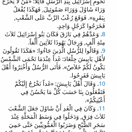
تُخُومِ إِسْرَائِيلَ بِيَدِ الرُّسُلِ قَائِلاً: «مَنْ لاَ يَخْرُجُ
وَرَاءَ شَاوُلَ وَوَرَاءَ صَمُوئِيلَ, فَهَكَذَا يُفْعَلُ
بِبَقَرِهِ». فَوَقَعَ رُعْبُ الرَّبِّ عَلَى الشَّعْبِ,
فَخَرَجُوا كَرَجُلٍ وَاحِدٍ.
8
. وَعَدَّهُمْ فِي بَازَقَ فَكَانَ بَنُو إِسْرَائِيلَ ثَلاَثَ
مِئَةِ أَلْفٍ, وَرِجَالُ يَهُوذَا ثَلاَثِينَ أَلْفاً.
9
. وَقَالُوا لِلرُّسُلِ الَّذِينَ جَاءُوا: «هَكَذَا تَقُولُونَ
لأَهْلِ يَابِيشَ جِلْعَادَ: غَداً عِنْدَمَا تَحْمَى الشَّمْسُ
يَكُونُ لَكُمْ خَلاَصٌ». فَأَتَى الرُّسُلُ وَأَخْبَرُوا أَهْلَ
يَابِيشَ فَفَرِحُوا.
10
. وَقَالَ أَهْلُ يَابِيشَ: «غَداً نَخْرُجُ إِلَيْكُمْ
فَتَفْعَلُونَ بِنَا حَسَبَ كُلِّ مَا يَحْسُنُ فِي
أَعْيُنِكُمْ».
11
. وَكَانَ فِي الْغَدِ أَنَّ شَاوُلَ جَعَلَ الشَّعْبَ
ثَلاَثَ فِرَقٍ, وَدَخَلُوا فِي وَسَطِ الْمَحَلَّةِ عِنْدَ
سَحَرِ الصُّبْحِ وَضَرَبُوا الْعَمُّونِيِّينَ حَتَّى حَمِيَ