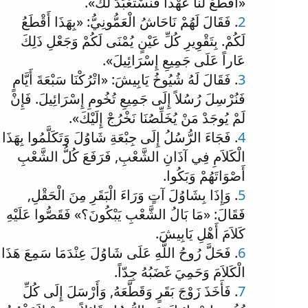
«اقْطَعْ لَنَا عَهْداً فَنُسْتَعْبَدَ لَكَ».
2
. فَقَالَ لَهُمْ نَاحَاشُ الْعَمُّونِيُّ: «بِهَذَا أَقْطَعُ
لَكُمْ. بِتَقْوِيرِ كُلِّ عَيْنٍ يُمْنَى لَكُمْ وَجَعْلِ ذَلِكَ
عَاراً عَلَى جَمِيعِ إِسْرَائِيلَ».
3
. فَقَالَ لَهُ شُيُوخُ يَابِيشَ: «اتْرُكْنَا سَبْعَةَ أَيَّامٍ
فَنُرْسِلَ رُسُلاً إِلَى جَمِيعِ تُخُومِ إِسْرَائِيلَ. فَإِنْ
لَمْ يُوجَدْ مَنْ يُخَلِّصُنَا نَخْرُجْ إِلَيْكَ».
4
. فَجَاءَ الرُّسُلُ إِلَى جِبْعَةِ شَاوُلَ وَتَكَلَّمُوا بِهَذَا
الْكَلاَمِ فِي آذَانِ الشَّعْبِ, فَرَفَعَ كُلُّ الشَّعْبِ
أَصْوَاتَهُمْ وَبَكُوا.
5
. وَإِذَا بِشَاوُلَ آتٍ وَرَاءَ الْبَقَرِ مِنَ الْحَقْلِ,
فَقَالَ: «مَا بَالُ الشَّعْبِ يَبْكُونَ؟» فَقَصُّوا عَلَيْهِ
كَلاَمَ أَهْلِ يَابِيشَ.
6
. فَحَلَّ رُوحُ اللَّهِ عَلَى شَاوُلَ عِنْدَمَا سَمِعَ هَذَا
الْكَلاَمَ وَحَمِيَ غَضَبُهُ جِدّاً.
7
. فَأَخَذَ زَوْجَ بَقَرٍ وَقَطَّعَهُ, وَأَرْسَلَ إِلَى كُلِّ