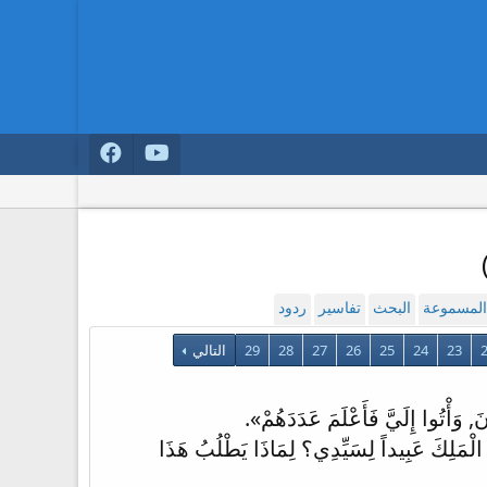
 المسموعة
البحث
تفاسير
ردود
23
24
25
26
27
28
29
التالي
 وَأْتُوا إِلَيَّ فَأَعْلَمَ عَدَدَهُمْ».
الْمَلِكَ عَبِيداً لِسَيِّدِي؟ لِمَاذَا يَطْلُبُ هَذَا