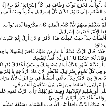
عَلَى يُوآبَ. فَخَرَجَ يُوآبُ وَطَافَ فِي كُلِّ إِسْرَائِيلَ ثُمَّ جَاءَ إِلَى
ِ الشَّعْبِ إِلَى دَاوُدَ, فَكَانَ كُلُّ إِسْرَائِيلَ مِلْيُوناً وَمِئَةَ أَلْفِ رَ
فِ,
فَلَمْ يَعُدَّهُمْ مَعَهُمْ لأَنَّ كَلاَمَ الْمَلِكِ كَانَ مَكْرُوهاً لَدَى يُوآبَ.
هَذَا الأَمْرُ فَضَرَبَ إِسْرَائِيلَ.
ْ أَخْطَأْتُ جِدّاً حَيْثُ عَمِلْتُ هَذَا الأَمْرَ. وَالآنَ أَزِلْ إِثْمَ عَبْدِكَ 
 دَاوُدَ:
كَذَا قَالَ الرَّبُّ: ثَلاَثَةً أَنَا عَارِضٌ عَلَيْكَ فَاخْتَرْ لِنَفْسِكَ وَاحِداً
وَقَالَ لَهُ: «هَكَذَا قَالَ الرَّبُّ: اقْبَلْ لِنَفْسِكَ
 أَوْ ثَلاَثَةَ أَشْهُرٍ هَلاَكٌ أَمَامَ مُضَايِقِيكَ وَسَيْفُ أَعْدَائِكَ يُدْرِكُكَ,
ُو فِي كُلِّ تُخُومِ إِسْرَائِيلَ. فَانْظُرِ الآنَ مَاذَا أَرُدُّ جَوَاباً لِمُرْ
دْ ضَاقَ بِيَ الأَمْرُ جِدّاً. دَعْنِي أَسْقُطْ فِي يَدِ الرَّبِّ لأَنَّ مَرَاحِ
ِي إِسْرَائِيلَ, فَسَقَطَ مِنْ إِسْرَائِيلَ سَبْعُونَ أَلْفَ رَجُلٍ.
َلَى أُورُشَلِيمَ لإِهْلاَكِهَا, وَفِيمَا هُوَ يُهْلِكُ رَأَى الرَّبُّ فَنَدِمَ عَل
قِفاً عَُِنْدَ بَيْدَرِ أُرْنَانَ الْيَبُوسِيِّ.
فَرَأَى مَلاَكَ الرَّبِّ وَاقِفاً بَيْنَ الأَرْضِ وَالسَّمَاءِ, وَسَيْفُهُ مَسْلُو