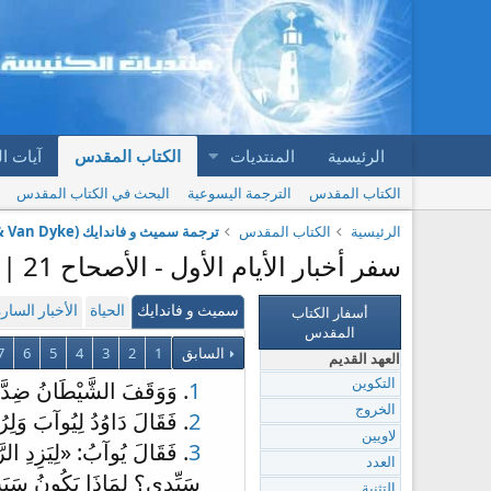
الرئيسية
المنتديات
الكتاب المقدس
آيات ا
الكتاب المقدس
الترجمة اليسوعية
البحث في الكتاب المقدس
الرئيسية
الكتاب المقدس
ترجمة سميث و فاندايك (Smith & Van Dyke)
سفر أخبار الأيام الأول - الأصحاح 21 | ترجمة سميث و فاندايك (Smith & Van Dyke)
أسفار الكتاب
سميث و فاندايك
الحياة
الأخبار السار
المقدس
السابق
1
2
3
4
5
6
7
العهد القديم
1
. وَوَقَفَ الشَّيْطَانُ ضِدَّ إ
التكوين
الخروج
2
. فَقَالَ دَاوُدُ لِيُوآبَ وَلِرُ
لاويين
3
. فَقَالَ يُوآبُ: «لِيَزِدِ الرّ
العدد
سَيِّدِي؟ لِمَاذَا يَكُونُ سَبَب
التثنية