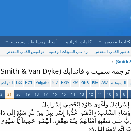
لكتاب المقدس
كلمات الترانيم
أسئلة ومسابقات مسيحية
تفاسير الكتاب المقدس
الرد على الشبهات الوهمية
قواميس الكتاب المقدس
LXX
HOT
Vulgate
NIV
NKJV
KJV
GNB
ESV
ASV
ة
اليسوعية
القراءة
22
21
20
19
18
17
16
15
14
13
12
11
10
9
8
ِسْرَائِيلَ وَأَغْوَى دَاوُدَ لِيُحْصِيَ إِسْرَائِيلَ.
ؤَسَاءِ الشَّعْبِ: «اذْهَبُوا عُدُّوا إِسْرَائِيلَ مِنْ بِئْرَِ سَبْعٍَ إِلَى دَانَ,
َبُّ عَلَى شَعْبِهِ أَمْثَالَهُمْ مِئَةَ ضِعْفٍ. أَلَيْسُوا جَمِيعاً يَا سَيِّدِي 
َ إِثْمٍ لإِسْرَائِيلَ؟»