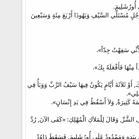
 أُورُشَلِيمَ.
جُلٍ مُسْتَلِّي السَّيْفِ وَيَهُوذَا أَرْبَعَ مِئَةٍ وَسَبْعِينَ
لأَنِّي سَفِهْتُ جِدّاً».
 مِنْهَا فَأَفْعَلَهُ بِكَ».
 أَوْ ثَلاَثَةَ أَيَّامٍ يَكُونُ فِيهَا سَيْفُ الرَّبِّ وَوَبَأٌ فِي
سِلِي».
مَهُ كَثِيرَةٌ, وَلاَ أَسْقُطُ فِي يَدِ إِنْسَانٍ».
َى الشَّرِّ, وَقَالَ لِلْمَلاَكِ الْمُهْلِكِ: «كَفَى الآنَ, رُدَّ
لٌ بِيَدِهِ وَمَمْدُودٌ عَلَى أُورُشَلِيمَ. فَسَقَطَ دَاوُدُ