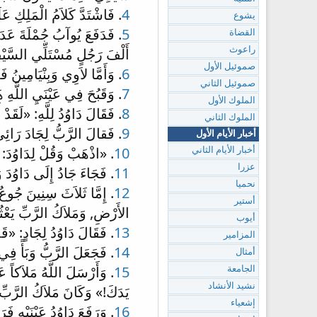
4
. فَاشْتَدَّ كَلاَمُ الْمَلِكِ 
يشوع
5
. فَدَفَعَ يُوآبُ جُمْلَةَ عَدَد
القضاة
أَلْفَ رَجُلٍ مُسْتَلِّي السَّيْ
راعوث
صموئيل الأول
6
. وَأَمَّا لاَوِي وَبِنْيَامِينُ 
صموئيل الثاني
7
. وَقَبُحَ فِي عَيْنَيِ اللَّهِ 
الملوك الأول
8
. فَقَالَ دَاوُدُ لِلَّهِ: «لَقَد
الملوك الثاني
9
. فَقالَ الرَّبُّ لِجَادَ رَائِي
أخبار الأيام الأول
10
. «اذْهَبْ وَقُلْ لِدَاوُدَ: هَ
أخبار الأيام الثاني
عزرا
11
. فَجَاءَ جَادُ إِلَى دَاوُدَ 
نحميا
12
. إِمَّا ثَلاَثَ سِنِينَ جُوعٌ,
أستير
الأَرْضِ, وَمَلاَكُ الرَّبِّ يَعْث
أيوب
13
. فَقَالَ دَاوُدُ لِجَادٍ: «قَ
المزامير
14
. فَجَعَلَ الرَّبُّ وَبَأً ف
أمثال
15
. وَأَرْسَلَ اللَّهُ مَلاَكاً ع
الجامعة
نشيد الأنشاد
يَدَكَ!» وَكَانَ مَلاَكُ الرَّبِّ وَا
إشعياء
16
. وَرَفَعَ دَاوُدُ عَيْنَيْهِ 