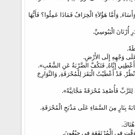
أَسَاءَ, وَأَمَّا هَؤُلاَءِ الْخِرَافُ فَمَاذَا عَمِلُوا؟ فَأَيُّهَا
رِ أُرْنَانَ الْيَبُوسِيِّ.
طَةً.
َ عَلَى وَجْهِهِ إِلَى الأَرْضِ.
ةٍ أَعْطِنِي إِيَّاهُ, فَتَكُفَّ الضَّرْبَةُ عَنِ الشَّعْبِ».
ُرْ. قَدْ أَعْطَيْتُ الْبَقَرَ لِلْمُحْرَقَةِ, وَالنَّوَارِجَ
لِلرَّبِّ فَأُصْعِدَ مُحْرَقَةً مَجَّانِيَّةً».
ابَهُ بِنَارٍ مِنَ السَّمَاءِ عَلَى مَذْبَحِ الْمُحْرَقَةِ.
هُنَاكَ.
ْوَقْتِ فِي الْمُرْتَفَعَةِ فِي جِبْعُونَ.