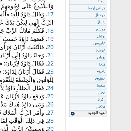
إرميا
وَالشُّيُوخُ عَلَى وُجُوهِهِمْ 
مراثي إرميا
17
. وَقَالَ دَاوُدُ لِلَّهِ: «أَلَ
حزقيال
الرَّبُّ إِلَهِي لِتَكُنْ يَدُكَ ع
دانيال
18
. فَكَلَّمَ مَلاَكُ الرَّبِّ جَا
هوشع
يوئيل
19
. فَصَعِدَ دَاوُدُ حَسَبَ كَلاَ
عاموس
20
. فَالْتَفَتَ أُرْنَانُ فَرَأَى 
عوبديا
21
. وَجَاءَ دَاوُدُ إِلَى أُرْنَا
يونان
22
. فَقَالَ دَاوُدُ لِأُرْنَانَ: 
ميخا
23
. فَقَالَ أُرْنَانُ لِدَاوُدَ: 
ناحوم
لِلْوَقُودِ, وَالْحِنْطَةَ لِلتَّقْد
حبقوق
صفنيا
24
. فَقَالَ الْمَلِكُ دَاوُدُ لِأُ
حجي
25
. وَدَفَعَ دَاوُدُ لِأُرْنَانَ 
زكريا
26
. وَبَنَى دَاوُدُ هُنَاكَ مَذْب
ملاخي
27
. وَأَمَرَ الرَّبُّ الْمَلاَكَ ف
العهد الجديد
28
. فِي ذَلِكَ الْوَقْتِ لَمَّا رَ
29
. وَمَسْكَنُ الرَّبِّ الَّذِي