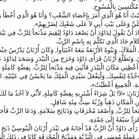
مُكْتَسِينَ بِالْمُسُوحِ.
سْتُ أَنَا هُوَ الَّذِي أَمَرَ بِإِحْصَاءِ الشَّعْبِ؟ وَأَنَا هُوَ الَّذِي أَخْطَأَ وَ
َلَيَّ وَعَلَى بَيْتِ أَبِي لاَ عَلَى شَعْبِكَ لِضَرْبِهِمْ».
دَ أَنْ يَقُولَ لِدَاوُدَ أَنْ يَصْعَدَ دَاوُدُ لِيُقِيمَ مَذْبَحاً لِلرَّبِّ فِي بَيْدَ
مِ جَادَ الَّذِي تَكَلَّمَ بِهِ بِاسْمِ الرَّبِّ.
الْمَلاَكَ. وَبَنُوهُ الأَرْبَعَةُ مَعَهُ اخْتَبَأُوا, وَكَانَ أُرْنَانُ يَدْرُسُ حِنْ
نَ. وَتَطَلَّعَ أُرْنَانُ فَرَأَى دَاوُدَ وَخَرَجَ مِنَ الْبَيْدَرِ وَسَجَدَ لِدَاوُد
«أَعْطِنِي مَكَانَ الْبَيْدَرِ فَأَبْنِيَ فِيهِ مَذْبَحاً لِلرَّبِّ. بِفِضَّةٍ كَامِلَ
«خُذْهُ لِنَفْسِكَ, وَلْيَفْعَلْ سَيِّدِي الْمَلِكُ مَا يَحْسُنُ فِي عَيْنَيْهِ. انْظ
ِمَةِ. الْجَمِيعَ أَعْطَيْتُ».
رْنَانَ: «لاَ! بَلْ شِرَاءً أَشْتَرِيهِ بِفِضَّةٍ كَامِلَةٍ, لأَنِّي لاَ آخُذُ مَا لَكَ 
عَنِ الْمَكَانِ ذَهَباً وَزْنُهُ سِتُّ مِئَةِ شَاقِلٍ.
َحاً لِلرَّبِّ, وَأَصْعَدَ مُحْرَقَاتٍ وَذَبَائِحَ سَلاَمَةٍ, وَدَعَا الرَّبَّ فَأَجَ
َرَدَّ سَيْفَهُ إِلَى غِمْدِهِ.
أَى دَاوُدُ أَنَّ الرَّبَّ قَدْ أَجَابَهُ فِي بَيْدَرِ أُرْنَانَ الْيَبُوسِيِّ ذَبَحَ 
 عَمِلَهُ مُوسَى فِي الْبَرِّيَّةِ وَمَذْبَحُ الْمُحْرَقَةِ كَانَا فِي ذَلِكَ ال