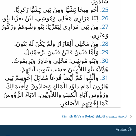
شَامُورُ.
25
. أَخُو مِيخَا يَِشِّيَّا وَمِنْ بَنِي يَِشِّيَّا زَكَرِيَّا.
26
. اِبْنَا مَرَارِي مَحْلِي وَمُوشِي. ابْنُ يَعَزْيَا بَنُو.
27
. مِنْ بَنِي مَرَارِي لِيَعَزْيَا: بَنُو وَشُوهَمُ وَزَكُّورُ
وَعِبْرِي.
28
. مِنْ مَحْلِي أَلِعَازَارُ وَلَمْ يَكُنْ لَهُ بَنُونَ.
29
. وَأَمَّا قَيْسُ فَابْنُ قَيْسَ يَرْحَمْئِيلُ.
30
. وَبَنُو مُوشِي: مَحْلِي وَعَادِرُ وَيَرِيمُوثُ.
هَؤُلاَءِ بَنُو اللاَّوِيِّينَ حَسَبَ بُيُوتِ آبَائِهِمْ.
31
. وَأَلْقُوا هُمْ أَيْضاً قُرَعاً مُقَابَِلَ إِخْوَتِهِمْ بَنِي
هَارُونَ أَمَامَ دَاوُدَ الْمَلِكِ وَصَادُوقَ وَأَخِيمَالِكَ
وَرُؤُوسِ آبَاءِ الْكَهَنَةِ وَاللاَّوِيِّينَ. الآبَاءُ الرُّؤُوسُ
كَمَا إِخْوَتِهِمِ الأَصَاغِرِ.
ترجمة سميث و فاندايك (Smith & Van Dyke)
Arabic