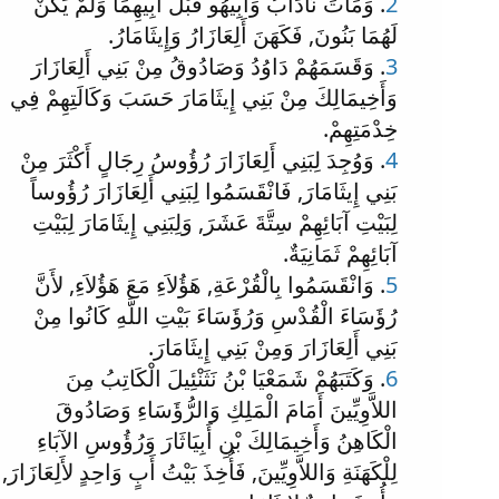
2
. وَمَاتَ نَادَابُ وَأَبِيهُو قَبْلَ أَبِيهِمَا وَلَمْ يَكُنْ
لَهُمَا بَنُونَ, فَكَهَنَ أَلِعَازَارُ وَإِيثَامَارُ.
3
. وَقَسَمَهُمْ دَاوُدُ وَصَادُوقُ مِنْ بَنِي أَلِعَازَارَ
وَأَخِيمَالِكَ مِنْ بَنِي إِيثَامَارَ حَسَبَ وَكَالَتِهِمْ فِي
خِدْمَتِهِمْ.
4
. وَوُجِدَ لِبَنِي أَلِعَازَارَ رُؤُوسُ رِجَالٍ أَكْثَرَ مِنْ
بَنِي إِيثَامَارَ, فَانْقَسَمُوا لِبَنِي أَلِعَازَارَ رُؤُوساً
لِبَيْتِ آبَائِهِمْ سِتَّةَ عَشَرَ, وَلِبَنِي إِيثَامَارَ لِبَيْتِ
آبَائِهِمْ ثَمَانِيَةٌ.
5
. وَانْقَسَمُوا بِالْقُرْعَةِ, هَؤُلاَءِ مَعَ هَؤُلاَءِ, لأَنَّ
رُؤَسَاءَ الْقُدْسِ وَرُؤَسَاءَ بَيْتِ اللَّهِ كَانُوا مِنْ
بَنِي أَلِعَازَارَ وَمِنْ بَنِي إِيثَامَارَ.
6
. وَكَتَبَهُمْ شَمَعْيَا بْنُ نَثَنْئِيلَ الْكَاتِبُ مِنَ
اللاَّوِيِّينَ أَمَامَ الْمَلِكِ وَالرُّؤَسَاءِ وَصَادُوقَ
الْكَاهِنُ وَأَخِيمَالِكَ بْنِ أَبِيَاثَارَ وَرُؤُوسِ الآبَاءِ
لِلْكَهَنَةِ وَاللاَّوِيِّينَ, فَأُخِذَ بَيْتُ أَبٍ وَاحِدٍ لأَلِعَازَارَ,