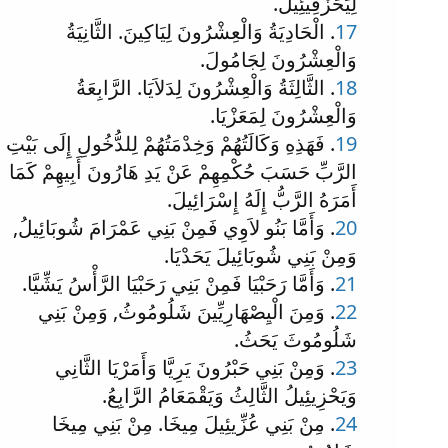
لِيَحَزْقِيئِيلَ.
17
. الْحَادِيَةُ وَالْعِشْرُونَ لِيَاكِينَ. الثَّانِيَةُ
وَالْعِشْرُونَ لِجَامُولَ.
18
. الثَّالِثَةُ وَالْعِشْرُونَ لِدَلاَيَا. الرَّابِعَةُ
وَالْعِشْرُونَ لِمَعَزْيَا.
19
. فَهَذِهِ وَكَالَتُهُمْ وَخِدْمَتُهُمْ لِلدُّخُولِ إِلَى بَيْتِ
الرَّبِّ حَسَبَ حُكْمِهِمْ عَنْ يَدِ هَارُونَ أَبِيهِمْ كَمَا
أَمَرَهُ الرَّبُّ إِلَهُ إِسْرَائِيلَ.
20
. وَأَمَّا بَنُو لاَوِي فَمِنْ بَنِي عَمْرَامَ شُوبَائِيلُ,
وَمِنْ بَنِي شُوبَائِيلَ يَحَدْيَا.
21
. وَأَمَّا رَحَبْيَا فَمِنْ بَنِي رَحَبْيَا الرَّأْسُ يَشِّيَّا.
22
. وَمِنَ الْيِصْهَارِيِّينَ شَلُومُوثُ, وَمِنْ بَنِي
شَلُومُوثَ يَحَثُ.
23
. وَمِنْ بَنِي حَبْرُونَ يَرِيَّا وَأَمَرْيَا الثَّانِي
وَيَحْزِيئِيلُ الثَّالِثُ وَيَقْمَعَامُ الرَّابِعُ.
24
. مِنْ بَنِي عُزِّيئِيلَ مِيخَا. مِنْ بَنِي مِيخَا