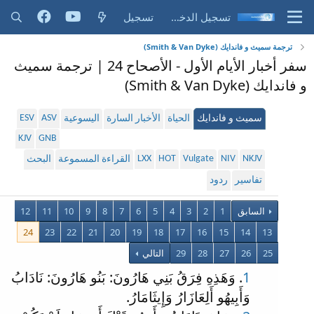
تسجيل الدخول
تسجيل
ترجمة سميث و فاندايك (Smith & Van Dyke)
سفر أخبار الأيام الأول - الأصحاح 24 | ترجمة سميث
و فاندايك (Smith & Van Dyke)
ESV
ASV
سميث و فاندايك
الحياة
الأخبار السارة
اليسوعية
KJV
GNB
LXX
HOT
Vulgate
NIV
NKJV
القراءة المسموعة
البحث
تفاسير
ردود
السابق
1
2
3
4
5
6
7
8
9
10
11
12
24
23
22
21
20
19
18
17
16
15
14
13
25
26
27
28
29
التالي
1
. وَهَذِهِ فِرَقُ بَنِي هَارُونَ: بَنُو هَارُونَ: نَادَابُ
وَأَبِيهُو أَلِعَازَارُ وَإِيثَامَارُ.