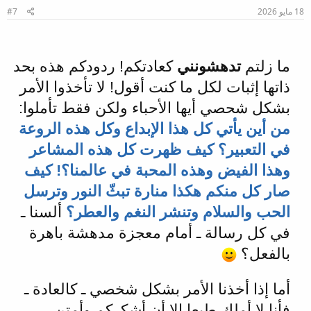
ا
18 مايو 2026
#7
ت
:
ما زلتم
تدهشونني
كعادتكم! ردودكم هذه بحد
ذاتها إثبات لكل ما كنت أقول! لا تأخذوا الأمر
بشكل شحصي أيها الأحباء ولكن فقط تأملوا:
من أين يأتي كل هذا الإبداع وكل هذه الروعة
في التعبير؟ كيف ظهرت كل هذه المشاعر
وهذا الفيض وهذه المحبة في عالمنا؟! كيف
صار كل منكم هكذا منارة تبثّ النور وترسل
الحب والسلام وتنشر النغم والعطر؟
ألسنا ـ
في كل رسالة ـ أمام معجزة مدهشة باهرة
بالفعل؟
أما إذا أخذنا الأمر بشكل شخصي ـ كالعادة ـ
فأنا لا أملك طبعا إلا أن أشكركم وأمتن