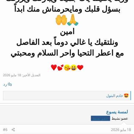
بسؤل قلبك ومايحرمناش منك ابداً
امين
ونلتقيك يا غالي دوماً بعد الفاصل
مع اعطر التحيا واحر السلام ومحبتي
التعديل الأخير:
18 مايو 2026
رد
ا
خادم البتول
ل
ت
ف
لمسة يسوع
ا
عضو نشيط
عضو نشيط
ع
ل
ا
18 مايو 2026
#6
ت