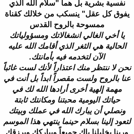
نفسية بشرية بل هما "سلام الله الذي
يفوق كل عقل" ينسكب من خلالك كقناة
ممسوحة بالروح القدس
يا أخي الغالي انشغالاتك ومسؤولياتك
الحالية هي الثغر الذي أقامك الله عليه
الآن لتخدمه فيه بأمانتك.
نحن لا ننتظر منك اعتذاراً لأنك لست غائباً
عنا بالروح ولست مقصراً ابداً بل أنت في
مهمة إلهية أخرى أرادها الله لك في
حياتك اليومية محبتنا ومكانتك ثابتة
ونصلي أن يبارك الله في عملك وبيتك
لتعود إلينا بسلام حينما ينتهي هذا الموسم
وربنا يخليلنا ياك جميعاً ويباركك ويرزقك