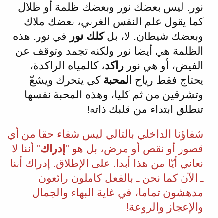
نور. ليس بعضك نور وبعضك ظلمة أو ظلال
كما يقول علم النفس الغربي، بعضك ملاك
وبعضك شيطان. لا، بل
كلك نور
في نور. هذه
الظلمة هي أيضا نور ولكنه تجمد وتوقف عن
الفيض، أو هي نور
راكد
، كالمياه الراكدة،
يحتاج فقط رياح
المحبة
كي يتحرك ويشعّ
وتشرقين من ثم كليا، وهذه المحبة نفسها
تنطلق ابتداء من قلبك ذاته!
شفاؤنا الداخلي بالتالي ليس شفاء حقا من أي
قصور أو نقص أو مرض، بل هو "
إدراك
" أننا لا
نعاني أيّا من هذا أبدا. على الإطلاق. إدراك أننا
ـ الآن كما نحن ـ بالفعل كاملون رائعون
مدهشون تماما، في غاية البهاء والجمال
والإعجاز والروعة!