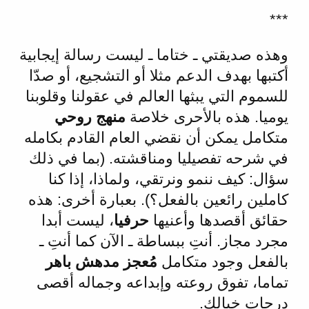
***
وهذه صديقتي ـ ختاما ـ ليست رسالة إيجابية
أكتبها بهدف الدعم مثلا أو التشجيع، أو صدّا
للسموم التي يبثها العالم في عقولنا وقلوبنا
يوميا. هذه بالأحرى خلاصة
منهج روحي
متكامل يمكن أن نقضي العام القادم بكامله
في شرحه تفصيليا ومناقشته. (بما في ذلك
سؤال: كيف ننمو ونرتقي، ولماذا، إذا كنا
كاملين رائعين بالفعل؟). بعبارة أخرى: هذه
حقائق أقصدها وأعنيها
حرفيا
، ليست أبدا
مجرد مجاز. أنتِ ببساطة ـ الآن كما أنتِ ـ
بالفعل وجود متكامل
مُعجز مدهش باهر
تماما، تفوق روعته وإبداعه وجماله أقصى
درجات خيالك.