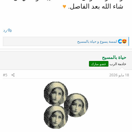
شاء الله بعد الفاصل.
♥
رد
ا
لمسة يسوع
و
حياة بالمسيح
ل
ت
ف
حياة بالمسيح
ا
خادمة الرب
عضو مبارك
ع
ل
ا
18 مايو 2026
#5
ت
: