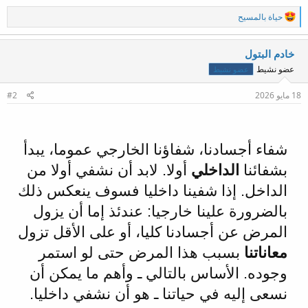
ا
حياة بالمسيح
ل
ت
ف
خادم البتول
ا
عضو نشيط
عضو نشيط
ع
ل
ا
18 مايو 2026
#2
ت
:
شفاء أجسادنا، شفاؤنا الخارجي عموما، يبدأ
بشفائنا
الداخلي
أولا. لابد أن نشفي أولا من
الداخل. إذا شفينا داخليا فسوف ينعكس ذلك
بالضرورة علينا خارجيا: عندئذ إما أن يزول
المرض عن أجسادنا كليا، أو على الأقل تزول
معاناتنا
بسبب هذا المرض حتى لو استمر
وجوده. الأساس بالتالي ـ وأهم ما يمكن أن
نسعى إليه في حياتنا ـ هو أن نشفي داخليا.