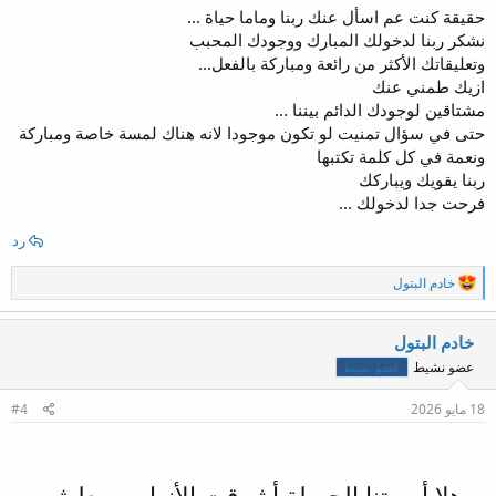
:
حقيقة كنت عم اسأل عنك ربنا وماما حياة ...
نشكر ربنا لدخولك المبارك ووجودك المحبب
وتعليقاتك الأكثر من رائعة ومباركة بالفعل...
ازيك طمني عنك
مشتاقين لوجودك الدائم بيننا ...
حتى في سؤال تمنيت لو تكون موجودا لانه هناك لمسة خاصة ومباركة
ونعمة في كل كلمة تكتبها
ربنا يقويك ويباركك
فرحت جدا لدخولك ...
رد
ا
خادم البتول
ل
ت
ف
خادم البتول
ا
عضو نشيط
عضو نشيط
ع
ل
ا
18 مايو 2026
#4
ت
: