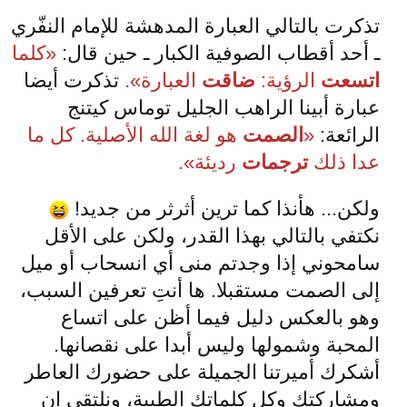
تذكرت بالتالي العبارة المدهشة للإمام النفّري
ـ أحد أقطاب الصوفية الكبار ـ حين قال:
«كلما
اتسعت
الرؤية:
ضاقت
العبارة».
تذكرت أيضا
عبارة أبينا الراهب الجليل توماس كيتنج
الرائعة:
«
الصمت
هو لغة الله الأصلية. كل ما
عدا ذلك
ترجمات
رديئة».
ولكن... هأنذا كما ترين أثرثر من جديد!
نكتفي بالتالي بهذا القدر، ولكن على الأقل
سامحوني إذا وجدتم منى أي انسحاب أو ميل
إلى الصمت مستقبلا. ها أنتِ تعرفين السبب،
وهو بالعكس دليل فيما أظن على اتساع
المحبة وشمولها وليس أبدا على نقصانها.
أشكرك أميرتنا الجميلة على حضورك العاطر
ومشاركتك وكل كلماتك الطيبة، ونلتقي ان