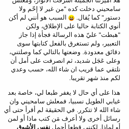
هلا أميرتنا الجميلة أشرقت الأنوار، ومعلش
سامحيني دخلت كده "من غير لا إحّم ولا
دستور" كما يُقال.
السبب هو أنني لم أكن
أنوي الكتابة حاليا على الإطلاق، ولكن
"هبطت" عليّ هذه الرسالة فجأة إذا جاز
التعبير، ولم تستغرق بالفعل كتابتها سوى
دقائق معدودة. وضعتها بالتالي كما وصلتني،
وعلى عَجَل شديد، ثم انصرفت على أمل أن
نلتقي عما قريب ان شاء الله، حسب وعدي
لكم منذ شهر تقريبا.
هذا على أي حال لا يغفر طبعا لي، خاصة بعد
غيابي الطويل نسبيا، فمعلش سامحيني وان
شاء الله لا تتكرر. في الحقيقة لم أقرأ حتى أي
رسائل أخرى ولا أعرف مَن كتب ماذا أو لمن
أو لماذا. لكنني قطعا أحمل
نفس الأشوق