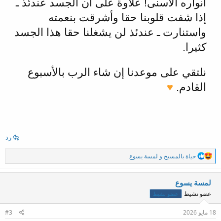
أنواره الأسنى! علاوة على أن الجسد عندئذ ـ
إذا شفت قلوبنا حقا وأشرقت بنعمته
واستنارت ـ عندئذ لن يشغلنا حقا هذا الجسد
كثيرا.
نلتقي على موعدنا إن شاء الرب بالأسبوع
القادم.
♥
رد
ا
حياة بالمسيح
و
لمسة يسوع
ل
ت
ف
لمسة يسوع
ا
عضو نشيط
عضو نشيط
ع
ل
ا
18 مايو 2026
#3
ت