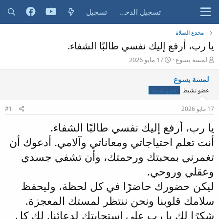
تسجيل الدخول
تسجيل
مخدع الصلاة
يا رب، أرفع إليك نفسي طالبًا الشفاء.
ب
ت
لمسة يسوع
17 مايو 2026
ا
ا
د
ر
لمسة يسوع
ئ
ي
عضو نشيط
عضو نشيط
ا
خ
ل
ا
17 مايو 2026
#1
م
ل
و
ب
يا رب، أرفع إليك نفسي طالبًا الشفاء.
ض
د
و
ء
أنت تعلم احتياجاتي ومعاناتي وآلامي. أدعوك أن
ع
تغمرني بمحبتك ورحمتك، وأن تشفي جسدي
وعقلي وروحي.
ليكن حضورك حاضرًا في كل لحظة، وليحفظ
سلامك قلوبنا ونحن ننتظر لمستك المعجزة.
شكرًا لك يا رب على استجابتك لدعائنا. لك كل