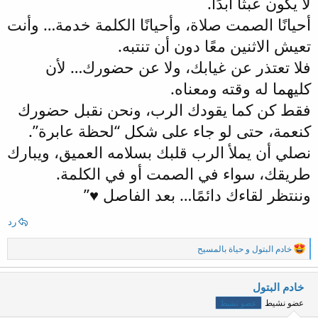
لا يكون عبثًا أبدًا.
أحيانًا الصمت صلاة، وأحيانًا الكلمة خدمة… وأنت
تعيش الاثنين معًا دون أن تنتبه.
فلا تعتذر عن غيابك، ولا عن حضورك… لأن
كليهما له وقته ومعناه.
فقط كن كما يقودك الرب، ونحن نقبل حضورك
كنعمة، حتى لو جاء على شكل “لحظة عابرة”.
نصلي أن يملأ الرب قلبك بسلامه العميق، ويبارك
طريقك، سواء في الصمت أو في الكلمة.
وننتظر لقاءك دائمًا… بعد الفاصل ♥”
رد
ا
خادم البتول
و
حياة بالمسيح
ل
ت
ف
خادم البتول
ا
عضو نشيط
عضو نشيط
ع
ل