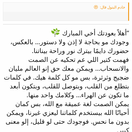
:
خادم البتول قال:
“أهلاً بعودتك أخي المبارك
وجودك مو بحاجة لا إذن ولا دستور… بالعكس،
حضورك دايمًا بيترك نور وراحة بيناتنا.
فهمت كتير اللي عم تحكيه عن الصمت
والانسحاب… ويمكن معك حق إنو العالم مليان
ضجيج وثرثرة، بس مو كل كلمة هيك. في كلمات
بتطلع من القلب، وبتوصل للقلب، وبتكون أبعد
ما تكون عن الهراء… وكلامك واحد منها.
يمكن الصمت لغة عميقة مع الله، بس كمان
أحيانًا الله بيستخدم كلماتنا ليعزي غيرنا، ويمكن
بدون ما نحس. فوجودك حتى لو قليل، إلو معنى
كبير.