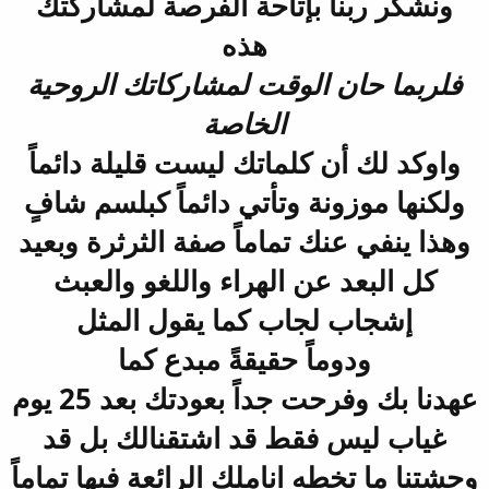
ونشكر ربنا بإتاحة الفرصة لمشاركتك
هذه
فلربما حان الوقت لمشاركاتك الروحية
الخاصة
واوكد لك أن كلماتك ليست قليلة دائماً
ولكنها موزونة وتأتي دائماً كبلسم شافٍ
وهذا ينفي عنك تماماً صفة الثرثرة وبعيد
كل البعد عن الهراء واللغو والعبث
إشجاب لجاب كما يقول المثل
ودوماً حقيقةً مبدع كما
عهدنا بك وفرحت جداً بعودتك بعد 25 يوم
غياب ليس فقط قد اشتقنالك بل قد
وحشتنا ما تخطه اناملك الرائعة فيها تماماً