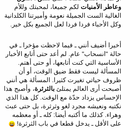
وعاطر الأمنيات
لكم جميعا، لمحبتك وللأم
الغالية الست الجميلة نعومة وأميرتنا الكلدانية
وكل الأحباء فردا فردا لعل الجميع بكل خير.
أخيرا أضيف أنني ـ فيما لاحظت مؤخرا ـ في
حالة "انسحاب" عام. لم أعد حتى أتابع الأخبار
الأساسية التي كنت أتابعها، أو حتى أهتم.
المسألة ليست فقط ضيق الوقت، أو أن
ظروف حياتي تغيرت كثيرا. المسألة هي أنني
أصبحت أرى العالم يمتلئ
بالثرثرة
، وأصبح هذا
الإحساس يزداد حدّة مع الوقت. كل هذا الذي
نكتبه ونعيشه مجرد لغو وثرثرة، بل حتى عبث
وهراء. كذلك ما أكتبه أيضا: كله ـ أو معظمه
على الأقل ـ يدخل قطعا في باب الثرثرة!