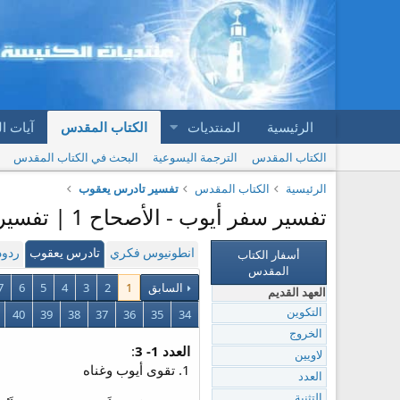
الرئيسية
المنتديات
الكتاب المقدس
آيات ا
الكتاب المقدس
الترجمة اليسوعية
البحث في الكتاب المقدس
الرئيسية
الكتاب المقدس
تفسير تادرس يعقوب
تفسير سفر أيوب - الأصحاح 1 | تفسير تادرس يعقوب
أسفار الكتاب
انطونيوس فكري
تادرس يعقوب
ردود
المقدس
السابق
1
2
3
4
5
6
7
العهد القديم
40
39
38
37
36
35
34
التكوين
الخروج
العدد 1- 3
:
لاويين
1. تقوى أيوب وغناه
العدد
التثنية