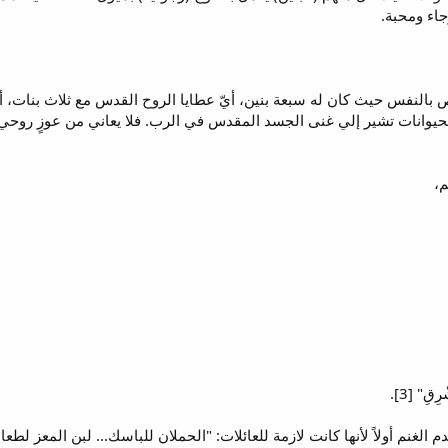
بالنفس حيث كان له سبعة بنين، أيّ عطايا الروح القدس مع ثلاث بنات، أي
الحيوانات تشير إلي غنى الجسد المقدس في الرب. فلا يعاني من عوزٍ روحي
َم،
ِقِ" [3].