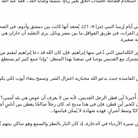
كان بنو أدوم يسكنون في "عوص" في أيام إرميا النبي (مرا 4: 21). يُعتقد 
الفرات، في طريق القوافل ما بين مصر وبابل. يرى التقليد أن حاران ه
 الكلدانيين التي دُعي منها إبراهيم. فإن كان الله قد دعا إبراهيم ليقيم من
ترك مع القديس يوحنا في تمتعنا بهذا المنظر: "وإذا جمع كثير لم يستطع أ
ض الفاسدة حيث يدعو الله مختاريه اعتزال الشر. وسمح ببقاء أيوب لكي يك
ُخبرنا أين قطن الرجل القديس، لأنه من لا يعرف أن عوص هي بلد أممي؟ ك
لنُخبر أين قطن، فإن في هذا مديح له. كان رجلاً صالحًا يقطن بين أناسٍ أ
نًا وسط أشرارٍ، فهذه شهادة لا يُمكن قياسها...