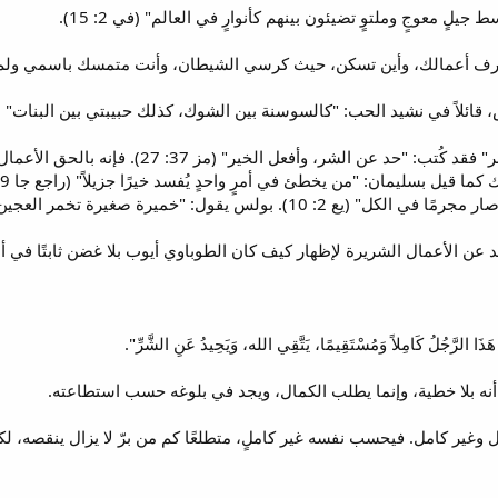
لٍ معوجٍ وملتوٍ تضيئون بينهم كأنوارٍ في العالم" (في 2: 15).
ف أعمالك، وأين تسكن، حيث كرسي الشيطان، وأنت متمسك باسمي ولم تنكر إيم
ئلاً في نشيد الحب: "كالسوسنة بين الشوك، كذلك حبيبتي بين البنات" (نش 2: 2
بحقٍ قيل عنه إنه كان "يحيد عن الشر" فقد كُت
يقول: "خميرة صغيرة تخمر العجين كله" (1 كو 5: 6).
يد عن الأعمال الشريرة لإظهار كيف كان الطوباوي أيوب بلا غضن ثابتًا في أ
َجُلُ كَامِلاً وَمُسْتَقِيمًا، يَتَّقِي الله، وَيَحِيدُ عَنِ الشَّرِّ".
وغير كامل. فيحسب نفسه غير كاملٍ، متطلعًا كم من برّ لا يزال ينقصه، ل