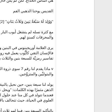
هي أساس الخداع. لكن لم يكن حال 
القديس يوحنا الذهبي الفم
"وَوُلِدَ لَهُ سَبْعَةُ بَنِينَ وَثَلاَثُ بَنَاتٍ" [2].
مع كثرة نسله لم ينشغل أيوب البار ب
والمحرقات كسندٍ لهم.
يرى العلامة أوريجينوس في البنين و
فالإنسان التقي كأيُّوب يعمل فيه رو
تفاسير رمزيَّة للسبعة بنين والثلاث 
v ماذا يقدم لنا 
والبتوليِّين والمتزوِّجين.
يولد لنا سبعة بنين، حين نحبل بال
فعندما تتولد في كل منا عند حلول 
العلوي في الحياة، حيث تتحالف بالأكثر 