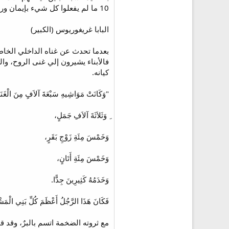
10 ما لم يفعلوا كل شيء بإيمان ورجاء ومحبة.
البابا غريغوريوس (الكبير)
بعدما تحدث عن غناه الداخلي الخاص 
فالأبناء يشيرون إلي غنى الروح، و
كيانه.
"وَكَانَتْ مَوَاشِيهِ سَبْعَةَ آلاَفٍ مِنَ الْغَن
ِ وَثَلاَثَةَ آلاَفِ جَمَلٍ،
وَخَمْسَ مِئَةِ زَوْجِ بَقَرٍ،
وَخَمْسَ مِئَةِ أَتَانٍ،
وَخَدَمُهُ كَثِيرِينَ جِدًّا.
فَكَانَ هَذَا الرَّجُلُ أَعْظَمَ كُلِّ بَنِي الْمَشْر