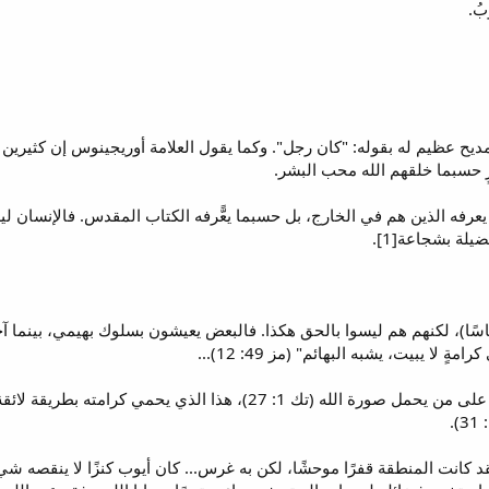
بُ.
بمديح عظيم له بقوله: "كان رجل". وكما يقول العلامة أوريجينوس إن كثيرين ي
ٍ حسبما خلقهم الله محب البشر.
ا يعرفه الذين هم في الخارج، بل حسبما يعًّرفه الكتاب المقدس. فالإنسان لي
ة بشجاعة[1].
أناسًا)، لكنهم هم ليسوا بالحق هكذا. فالبعض يعيشون بسلوك بهيمي، بينم
 لا يبيت، يشبه البهائم" (مز 49: 12)...
لكن بالتأكيد تُستخدم كلمة "إنسان" على من يحمل صورة الله (تك 1
انت المنطقة قفرًا موحشًا، لكن به غرس... كان أيوب كنزًا لا ينقصه شيء