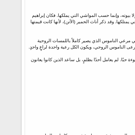
 بيوته، وإنما حسب المواشي التي يملكها. فكان إبراهيم
5). هكذا يُقدر غنى أيوب بعدد حيواناته التي يمتلكها. وقد ذكر أناث الحمير (الأتن)، لأنها كانت قيمتها
ي مرعي الناموس الذي يصير كاملاً باللمسات الروحية
 الناموس الروحي، ويكون الكل رعية واحدة لراعٍ واحدٍ.
ءة حبًا. لم يعامل أحدًا بظلمٍ، بل ساعد الذين كانوا يعانون