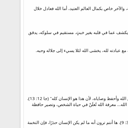
والآخر خاص بكمال العالم العتيد، أما الله فعادل خلال
رسه يكشف عما في قلبه بغير خبثٍ. مستقيم في سلوكه، يدقق
كان "حقًا"، لا في الكلمات فقط، وإنما في الأعمال أيضًا. بهذا فهو "رجل حق". لأن "فلنسمع ختام الأمر كله، أتقِِ الله وأحفظ وصاياه، لأن هذا هو الإنسان كله" (جا 12: 13).
 الله... معرفة الله تُعلَنْ في حياة الشخص، وتصير حافظة
لم يقل: "لم يرتكب شرًا"، بل "يحيد عن الشر"... في عبارة أخرى: "لئلا أشبع وأكفر وأقول من هو الرب؟" (أم 30: 9). ها أنتم ترون أنه ما لم يكن الإنسان حذرًا، فإن التخمة