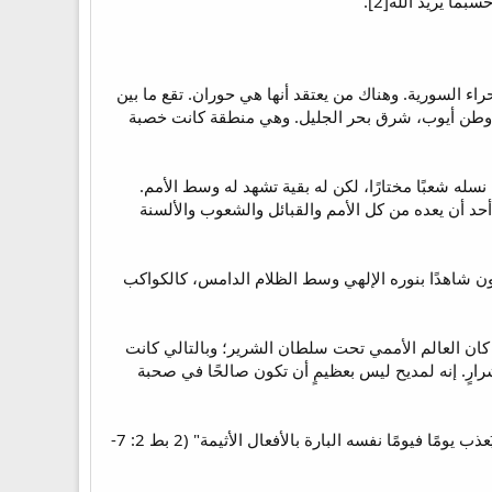
أنها كانت بين دمشق وأدوم، في الصحراء السورية. وهناك من يعتقد أنها هي حوران. تقع ما بين
ي وطن أيوب، شرق بحر الجليل. وهي منطقة كانت خصبة
 نسله شعبًا مختارًا، لكن له بقية تشهد له وسط الأمم.
حد أن يعده من كل الأمم والقبائل والشعوب والألسنة
ون شاهدًا بنوره الإلهي وسط الظلام الدامس، كالكواكب
ان العالم الأممي تحت سلطان الشرير؛ وبالتالي كانت
شرارٍ. إنه لمديح ليس بعظيمٍ أن تكون صالحًا في صحبة
فقد قيل: "وأنقذ لوطًا البار مغلوبًا من سيرة الأردياء في الدعارة، إذ كان البار بالنظر والسمع وهو ساكن بينهم يُعذب يومًا فيومًا نفسه البارة بالأفعال الأثيمة" (2 بط 2: 7-