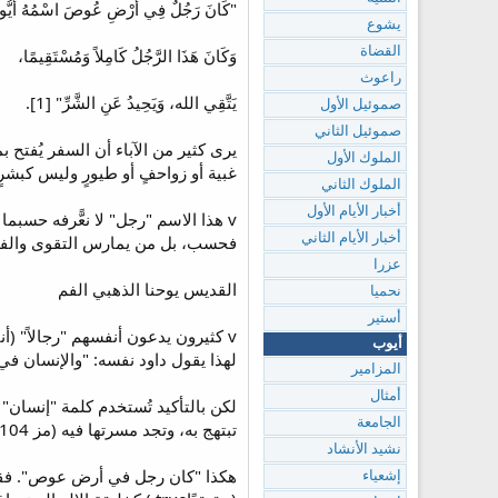
"كَانَ رَجُلٌ فِي أَرْضِ عُوصَ اسْمُهُ أَيُّو
يشوع
القضاة
وَكَانَ هَذَا الرَّجُلُ كَامِلاً وَمُسْتَقِيمًا،
راعوث
يَتَّقِي الله، وَيَحِيدُ عَنِ الشَّرِّ" [1].
صموئيل الأول
صموئيل الثاني
يرى كثير من الآباء أن السفر يُفتح 
الملوك الأول
غبية أو زواحفٍ أو طيورٍ وليس كبشر
الملوك الثاني
أخبار الأيام الأول
v هذا الاسم "رجل" لا نعًّرفه حسبم
أخبار الأيام الثاني
فحسب، بل من يمارس التقوى والفضيل
عزرا
القديس يوحنا الذهبي الفم
نحميا
أستير
v كثيرون يدعون أنفسهم "رجالاً" (
أيوب
لهذا يقول داود نفسه: "والإنسان في كرامةٍ
المزامير
أمثال
الجامعة
تبتهج به، وتجد مسرتها فيه (مز 104: 31).
نشيد الأنشاد
هكذا "كان رجل في أرض عوص". فقد ك
إشعياء