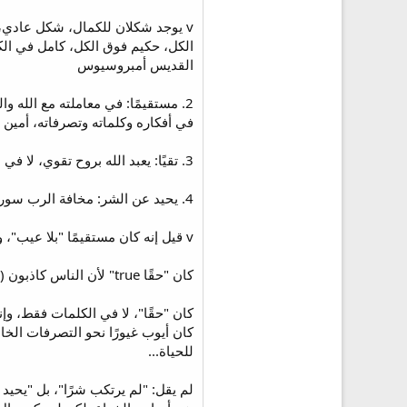
v يوجد شكلان للكمال، شكل عادي، و
الكل، حكيم فوق الكل، كامل في الكل[
القديس أمبروسيوس
2. مستقيمًا: في معاملته مع الله 
في أفكاره وكلماته وتصرفاته، أمين 
3. تقيًا: يعبد الله بروح تقوي، لا في شكليات جافة بلا روح. يسعى أن يتمم مشيئة الله، بمعنى آخر يتناغم سلوكه مع عبادته لله، يخشى الله لئلا يسيء إلى جلاله وحبه.
4. يحيد عن الشر: مخافة الرب سور تحوط به، فلا يسمح للشرٍ أن يتسلل إلى فكره أو قلبه أو سلوكه.
v قيل إنه كان مستقيمًا "بلا عيب"، ولم يقل "بلا خطية"... لماذا كان بلا عيب؟ لأنه كان مستقيمًا.
كان "حقًا true" لأن الناس كاذبون (مز 62: 9).
كان أيوب غيورًا نحو التصرفات الخالص
للحياة...