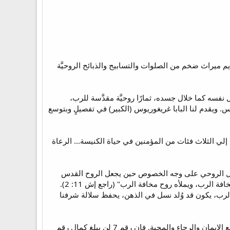
ديم ميراث ضخم من الصلوات والتسابيح والذبائح الروحيَّة
نفسه كما خلال جسده، ثمارًا روحيَّة مقدَّسة للرب،
س. ويقدم لنا البابا غريغوريوس (الكبير) في تفصيلٍ وبتوسع
أن يشرن إلي الثلاث فئات من المؤمنين في حياة الكنيسة... الرعاة
 النسل الروحي على وجه الخصوص حين يجعل الروح القدس
الذهن مثمرًا بهذه الكلمات: "ويحل عليه روح الرب روح الحكمة والفهم، روح المشورة والقوَّة، روح المعرفة ومخافة الرب، ويملأه روح مخافة الرب" (راجع إش 11: 2).
الرب، يكون قد وُلد نسل في الذهن، يحفظ سلالة شرفنا
بالتأكيد السبعة بنين فينا لهم ثلاث أخوات، حيث كل منهم (البنين) يعمل بنضوج (رجولية) بميول فاضلة، فيتحد مع الإيمان والرجاء والمحبة. فإن رقم 7 لن يبلغ كمال رقم