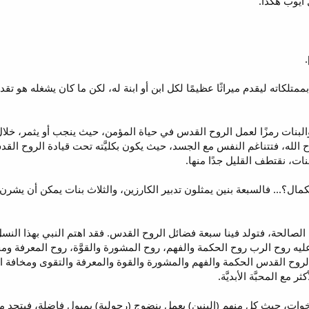
أيوب هكذا.
ممتلكاته ليقدم ميراثًا عظيمًا لكل ابن أو ابنة له، لكن ما كان يشغله هو تق
البنات رمزًا لعمل الروح القدس في حياة المؤمن، حيث ينجب أو يثمر، خلال 
ح الله، فتتناغم النفس مع الجسد، حيث يكون بكليَّته تحت قيادة الروح القد
بنات، نقتطف القليل جدًا منها.
رقم 7 سوى ذروة الكمال؟... فالسبعة بنين يمثلون تدبير الكارزين، والثلاث بنات يمكن 
نية الصالحة، فتولد فينا سبعة فضائل الروح القدس. فقد اهتم النبي بهذا
الروح القدس الحكمة والفهم والمشورة والقوة والمعرفة والتقوى ومخافة 
مع المحبَّة الأبديَّة.