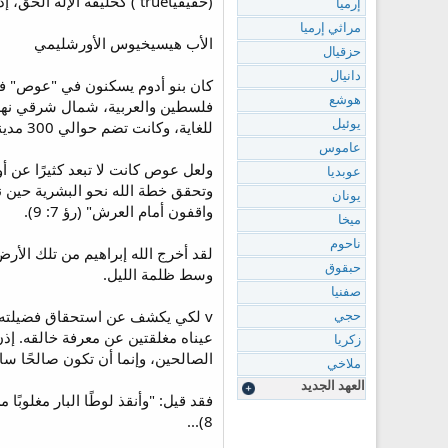
(حقيقيًاtrue ) كخليقة الإله الحق، إذ استخدم فضائله لحساب الحق بغير رياءٍ، متممًا وصايا الله... فقد عبد الله حسبما يريد الله[2].
إرميا
مراثي إرميا
الأب هيسيخيوس الأورشليمي
حزقيال
دانيال
هوشع
فلسطين والعربية، شمال شرقي نهر 
للغاية، وكانت تضم حوالي 300 مدينة صغيرة.
يوئيل
عاموس
ولعل عوص كانت لا تبعد كثيرًا عن أور
عوبديا
وتحقق خطة الله نحو البشرية حين نش
يونان
واقفون أمام العرش" (رؤ 7: 9).
ميخا
ناحوم
لقد أخرج الله إبراهيم من تلك الأر
حبقوق
وسط ظلمة الليل.
صفنيا
v لكي يكشف عن استحقاق فضيلته أ
حجي
عيناه مغلقتين عن معرفة خالقه. إذن 
زكريا
الصالحين، وإنما أن تكون صالحًا ساك
ملاخي
العهد الجديد
8)...