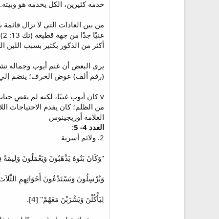
خدمه كثيرين، الكل يخدمه هو وبيته.
من بين العادات التي لا تزال قائمة
أكثر من الذكور بكثير بسبب اللبن ال
يرى البعض أن غنم أيوب وجماله تشي
(رقم ألف) عوض الحرف؛ ينضم إلي هذ
v كان أيوب غنيًا، لكنه لم يقضِ حيات
من الظلم؛ كان يقدم الاحتياجات اللازم
العلامة أوريجينوس
العدد 4- 5
:
2. ولائم أسرية
"وَكَانَ بَنُوهُ يَذْهَبُونَ وَيَعْمَلُونَ وَلِيمَةً 
وَيُرْسِلُونَ وَيَسْتَدْعُونَ أَخَوَاتِهِمِ الثَّلاَث،
لِيَأْكُلْنَ وَيَشْرَبْنَ مَعَهُمْ" [4].