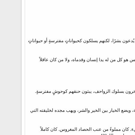
ُدعون بشرًا، لكنهم يسلكون كحيواناتٍ مفترسةٍ أو حيواناتٍ
س هو كل من له يدا إنسان وقدماه، ولا من كان عاقلاً
ا آخرون بسلوك الزواحف، يبثون حنقهم كوحوشٍ مفترسةٍ.
: 27)، هذا الذي يحمي كرامته بطريقة لائقة، ويضع الخيار بين الخير والشر، ويهب مجده لخليقته التي
. كان مملوءً من عنب الحصاد المغروس. كان كاملاً