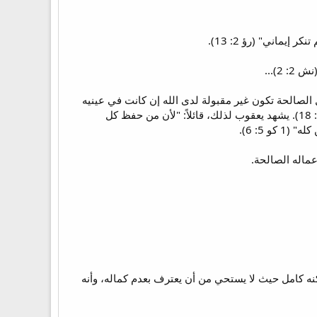
اني" (رؤ 2: 13).
)...
ب: "حد عن الشر، وأفعل الخير" (مز 37: 27). فإنه بالحق الأعمال الصالحة تكون غير مقبولة لدى الله إن كانت في عينيه
ملطخة بمزجها بأعمال شريرة، وذلك كما قيل بسليمان: "من يخطئ في أمرٍ واحدٍ يُفسد خيرًا جزيلاً" (راجع جا 9: 18). يشهد يعقوب لذلك، قائلاً: "لأن من حفظ كل
عماله الصالحة.
كنه كامل حيث لا يستحي من أن يعترف بعدم كماله، وأنه