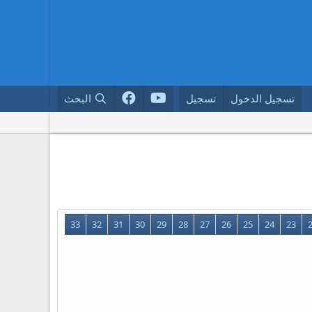
تسجيل الدخول
تسجيل
البحث
33
32
31
30
29
28
27
26
25
24
23