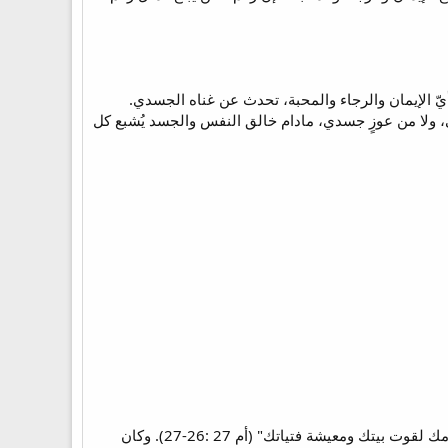
ّ الإيمان والرجاء والمحبة، تحدث عن غناه الجسدي.
، ولا من عوزٍ جسدي، مادام خالق النفس والجسد يُشبع كل
مع ثروته الضخمة اتسم بالبرٌ، وقد قدم الغنم أولاً لأنها كانت لازمة للعائلات: "الحملان للباسك... لبن المعز لطعامك لقوت بيتك ومعيشة فتياتك" (أم 27 :26-27). وكان