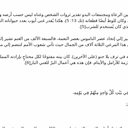
 بين الرعاة ومجتمعات البدو تقدير ثروات الشخص وغناه ليس حسب أرضه ولا
غنيًا جدًا من جهة قطيعه (تك 13: 2). وكان للوط أيضًا قطعانه (تك 13: 
ذي كان يُستخدم للشرب[5].
ر إلي إتحاد عصر الناموس بعصر النعمة، فالسبعة الآلف من الغنم تشير إل
ا المرعي الثلاثة آلاف من الجمال حيث تأتي شعوب الأمم لتنضم إلي مرعى
ه في ترف بلا حنو (على الآخرين). كان بيته مفتوحًا لكل محتاجٍ بإرادته المملو
ة للأرامل والأيتام. فإن هذه هي أعمال البرّ للغني البار[6].
فِي بَيْتِ كُلِّ وَاحِدٍ مِنْهُمْ فِي يَوْمِهِ،
َ