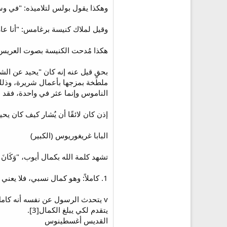
وهكذا يقول بولس لتلاميذه: "في وسط جي
وقيل لملاك كنيسة برغامس: "أنا عار
هكذا مُدحت الكنيسة بصوت العريس، قا
الناموس وإنما عثر في واحدة، فقد صار مجرمًا في الكل" (يع 2: 10). بولس 
إذن كان لائقًا أن يُشار كيف كان يح
البابا غريغوريوس (الكبير)
تشهد كلمة الله بكمال أيوب، "وَكَانَ هَذَا الرّ
1. كاملاً: وهو كمال نسبي، فلا يعني أنه بلا خطية، وإنما يطلب الكمال، ويجد في بلوغه حسب استطاعته.
v يتحدث الرسول عن نفسه أنه كامل 
يتقدم لكي يبلغ الكمال[3].
القديس أغسطينوس