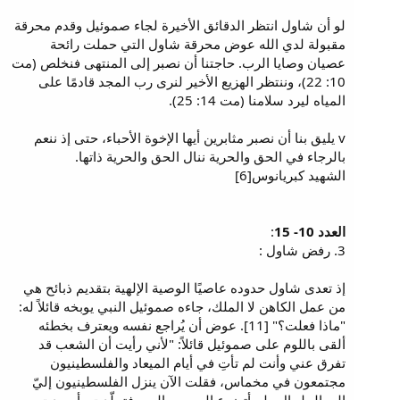
لو أن شاول انتظر الدقائق الأخيرة لجاء صموئيل وقدم محرقة
مقبولة لدي الله عوض محرقة شاول التي حملت رائحة
عصيان وصايا الرب. حاجتنا أن نصبر إلى المنتهى فنخلص (مت
10: 22)، وننتظر الهزيع الأخير لنرى رب المجد قادمًا على
المياه ليرد سلامنا (مت 14: 25).
v يليق بنا أن نصبر مثابرين أيها الإخوة الأحباء، حتى إذ ننعم
بالرجاء في الحق والحرية ننال الحق والحرية ذاتها.
الشهيد كبريانوس[6]
العدد 10- 15
:
3. رفض شاول :
إذ تعدى شاول حدوده عاصيًا الوصية الإلهية بتقديم ذبائح هي
من عمل الكاهن لا الملك، جاءه صموئيل النبي يوبخه قائلاً له:
"ماذا فعلت؟" [11]. عوض أن يُراجع نفسه ويعترف بخطئه
ألقى باللوم على صموئيل قائلاً: "لأني رأيت أن الشعب قد
تفرق عني وأنت لم تأتِ في أيام الميعاد والفلسطينيون
مجتمعون في مخماس، فقلت الآن ينزل الفلسطينيون إليّ