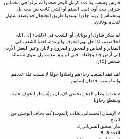
فارس وشعب بلا عدد كرمل البحر صعدوا ثم نزلوا في مخماس
شرقي بيت آون (بيت الصنم أو الشر، كانت بين بيت إيل
ومخماس)، ربما جاءوا ليسدوا طريق الجلجال فلا يصعد شاول
لنجدة يوناثان.
لم يفكر شاول أو يوناثان أو الشعب في الالتجاء إلى الله
لخلاصهم، لذا حل بهم الخوف والرعدة، اختبأ الشعب في
المغاير والغياض والصخور والصروح والآبار، وعبر البعض الأردن
إلى أرض جاد وجلعاد، حتى لم يبق مع شاول سوى ستمائة
شخص [15].
لقد فقد الشعب رجاءهم وامتلاؤا خوفًا لا بسبب قلة عددهم
وإنما بسبب فقدان إيمانهم:
v عندما يظلم الذهن يختفي الإيمان، ويُسيطر الخوف علينا،
وينقطع رجاؤنا.
v الإنسان الجسداني يخاف (الموت) كما يخاف الوحش من
الذبح.
مار اسحق السرياني[2
العدد 8- 9
: