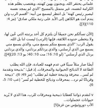
علماني يحتقر الله، وبجنون يهين كهنته، ويغتصب بظلم هذه
الكرامة لنفسه، غير متمثل بالمسيح "الذي لم يمجد نفسه
ليصير رئيس كهنة" بل انتظر ليسمع من أبيه: "أقسم الرب ولن
يندم أنت هو الكاهن إلى الأبد على رتبة ملكي صادق" (مز 4:
110)[3]].
[الآن نسألكم نحن جميعًا أن يلتزم كل أحد برتبته التي عُين لها،
ولا يتخطى حدوده اللائقة، فإنها (الرتب) ليست لنا بل الله.
يقول الرب: "الذي يسمع منكم يسمع مني، والذي يسمع مني
يسمع من الذي أرسلني، والذي يرذلكم يرذلني، والذي يرذلني
يرذل الذي أرسلني" (لو 10: 16؛ مت 10: 40؛ يو 13: 20)[4]].
أيضًا صار مثلاً سيئًا في عدم فهمه للعبادة، فإن الله يطلب
الطاعة لا الذبائح الحيوانية والمحرقات. إذ قيل: "بذبيحة وتقدمة
لم تُسر... محرقة وذبيحة خطية لم تطلب" (مز 49: 6)، "ذبيحة
وقربانًا لم ترد... بمحرقات وذبائح للخطية لم تُسر" (عب 10: 5،
6).
v لنقدم ذواتنا كعطايا ذبيحية ومحرقات للرب، هذا الذي لا يُريد
حيوانات عجماوات...
الأب دوروثيؤس من غزة[5]