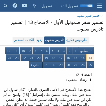
تسجيل الدخول
تسجيل
تفسير تادرس يعقوب
تفسير سفر صموئيل الأول - الأصحاح 13 | تفسير
تادرس يعقوب
انطونيوس فكري
تادرس يعقوب
ردود
الكتاب المقدس
السابق
1
2
3
4
5
6
7
8
9
10
11
12
24
23
22
21
20
19
18
17
16
15
14
13
25
26
27
28
29
30
31
التالي
العدد 1- 7
:
1. ارتعاد الشعب :
يفتتح هذا الأصحاح في الأصل العبري بالعبارة: "كان شاول ابن
سنة حين ملك، وملك سنتين على إسرائيل" [13]. واضح أنه لم
يكن ابن سنة حين ملك ولا ملك سنتين فقط، لذا يظن البعض
أن الناسخ فقد كلمة "أربعين" قبل كلمة "سنة"، أي "كان شاول