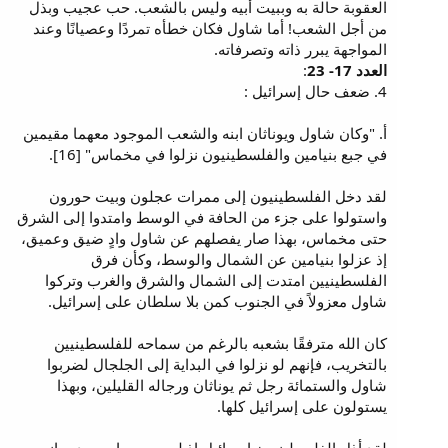
العقوبة حالة به وببيت أبيه وليس بالشعب. حب عجيب وبذل
من أجل الشعب! أما شاول فكان خطأه تمردًا وعصيانًا وعند
المواجهة يبرر ذاته وتصرفاته.
العدد 17- 23
:
4. ضعف حال إسرائيل :
أ. "وكان شاول ويوناثان ابنه والشعب الموجود معهما مقيمين
في جبع بنيامين والفلسطينيون نزلوا في مخماس" [16].
لقد دخل الفلسطينيون إلى ممرات عجلون وبيت حورون
واستولوا على جزء من الحافة في الوسط وامتدوا إلى الشرق
حتى مخماس، بهذا صار يفصلهم عن شاول وادٍ ضيق وعميق،
إذ عزلوا بنيامين عن الشمال والوسط، وكأن فرق
الفلسطينيين امتدت إلى الشمال والشرق والغرب وتركوا
شاول معزولاً في الجنوب كمن بلا سلطان على إسرائيل.
كان الله مترفقًا بشعبه بالرغم من سماحه للفلسطينيين
بالتخريب، فإنهم لو نزلوا في البداية إلى الجلجال لضربوا
شاول والستمائة رجل ثم يوناثان ورجاله القليلين، وبهذا
يستولون على إسرائيل كلها.