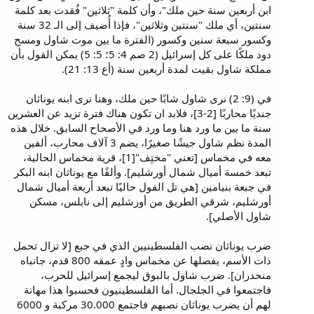
ابن أربعين سنة حين ملك"، وأن كلمة "ثلاثين" فُقدت بعد كلمة
سنتين، أي ملك "سنتين وثلاثين"، فإذا أُضيف إلى الـ 32 سنة
وكسور سبعة سنين وكسور (الفترة ما بين موت شاول ومسح
دود ملكًا على كل إسرائيل (2 صم 4: 5؛ 5: 5) يمكن القول بأن
مملكة شاول بقيت لمدة أربعين سنة (أع 13: 21).
في (9: 2) نرى شاول شابًا حين ملك، وهنا نرى ابنه يوناثان
جنديًا محاربًا [2-3]، فلابد ان تكون هناك فترة تزيد عن العشرين
سنة ما بين ما ورد هنا وما ورد في الأصحاح السابق. خلال هذه
المدة نظم شاول جيشًا صغيرًا، يضم 3 آلاف محارب، ألفين
معه في مخماس [تعني "مختِف"[1]، قرية مخماس الحالية،
تبعد خمسة أميال شمال أورشليم]. وألفًا مع يوناثان ابنه البكر
في جبعة بنيامين [هي تل الفول حاليًا تبعد أربعة أميال شمال
أورشليم، شرقي الطريق من أورشليم إلى نابلس، مسكن
شاول الأصلي].
ضرب يوناثان نصب الفلسطينيين الذي في جبع [لا تزال تحمل
ذات الأسم، يفصلها عن مخماس وادٍ عمقه 800 قدم، جانباه
منحدران]. ضرب شاول بالبوق ليجمع إسرائيل للحرب،
فاجتمعوا في الجلجال. أما الفلسطينيون فحسبوا هذا مهانة
لهم أن يضرب يوناثان نصبهم فاجتمع 30.000 مركبة و 6000