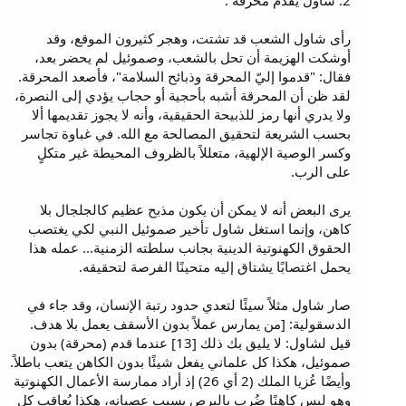
2. شاول يقدم محرقة :
رأى شاول الشعب قد تشتت، وهجر كثيرون الموقع، وقد
أوشكت الهزيمة أن تحل بالشعب، وصموئيل لم يحضر بعد،
فقال: "قدموا إليّ المحرقة وذبائح السلامة"، فأصعد المحرقة.
لقد ظن أن المحرقة أشبه بأحجية أو حجاب يؤدي إلى النصرة،
ولا يدري أنها رمز للذبيحة الحقيقية، وأنه لا يجوز تقديمها ألا
بحسب الشريعة لتحقيق المصالحة مع الله. في غباوة تجاسر
وكسر الوصية الإلهية، متعللاً بالظروف المحيطة غير متكلٍ
على الرب.
يرى البعض أنه لا يمكن أن يكون مذبح عظيم كالجلجال بلا
كاهن، وإنما استغل شاول تأخير صموئيل النبي لكي يغتصب
الحقوق الكهنوتية الدينية بجانب سلطته الزمنية... عمله هذا
يحمل اغتصابًا يشتاق إليه متحينًا الفرصة لتحقيقه.
صار شاول مثلاً سيئًا لتعدي حدود رتبة الإنسان، وقد جاء في
الدسقولية: [من يمارس عملاً بدون الأسقف يعمل بلا هدف.
قيل لشاول: لا يليق بك ذلك [13] عندما قدم (محرقة) بدون
صموئيل، هكذا كل علماني يفعل شيئًا بدون الكاهن يتعب باطلاً.
وأيضًا عُزيا الملك (2 أي 26) إذ أراد ممارسة الأعمال الكهنوتية
وهو ليس كاهنًا ضُرب بالبرص بسبب عصيانه، هكذا يُعاقب كل