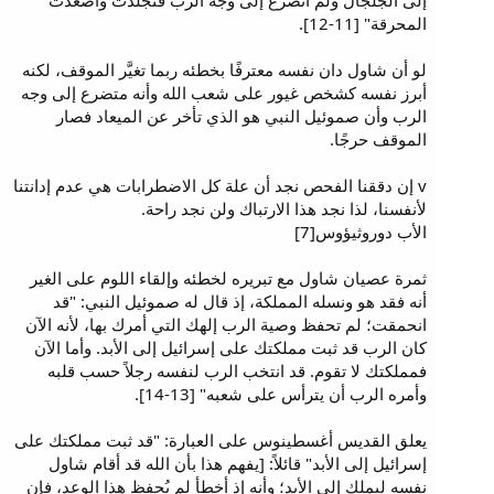
إلى الجلجال ولم أتضرع إلى وجه الرب فتجلّدت وأصعدت
المحرقة" [11-12].
لو أن شاول دان نفسه معترفًا بخطئه ربما تغيَّر الموقف، لكنه
أبرز نفسه كشخص غيور على شعب الله وأنه متضرع إلى وجه
الرب وأن صموئيل النبي هو الذي تأخر عن الميعاد فصار
الموقف حرجًا.
v إن دققنا الفحص نجد أن علة كل الاضطرابات هي عدم إدانتنا
لأنفسنا، لذا نجد هذا الارتباك ولن نجد راحة.
الأب دوروثيؤوس[7]
ثمرة عصيان شاول مع تبريره لخطئه وإلقاء اللوم على الغير
أنه فقد هو ونسله المملكة، إذ قال له صموئيل النبي: "قد
انحمقت؛ لم تحفظ وصية الرب إلهك التي أمرك بها، لأنه الآن
كان الرب قد ثبت مملكتك على إسرائيل إلى الأبد. وأما الآن
فمملكتك لا تقوم. قد انتخب الرب لنفسه رجلاً حسب قلبه
وأمره الرب أن يترأس على شعبه" [13-14].
يعلق القديس أغسطينوس على العبارة: "قد ثبت مملكتك على
إسرائيل إلى الأبد" قائلاً: [يفهم هذا بأن الله قد أقام شاول
نفسه ليملك إلى الأبد؛ وأنه إذ أخطأ لم يُحفظ هذا الوعد، فإن