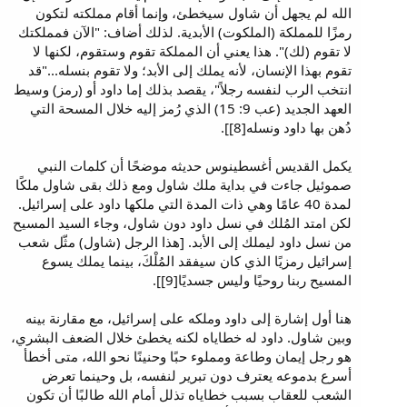
الله لم يجهل أن شاول سيخطئ، وإنما أقام مملكته لتكون
رمزًا للمملكة (الملكوت) الأبدية. لذلك أضاف: "الآن فمملكتك
لا تقوم (لك)". هذا يعني أن المملكة تقوم وستقوم، لكنها لا
تقوم بهذا الإنسان، لأنه يملك إلى الأبد؛ ولا تقوم بنسله..."قد
انتخب الرب لنفسه رجلاً"، يقصد بذلك إما داود أو (رمز) وسيط
العهد الجديد (عب 9: 15) الذي رُمز إليه خلال المسحة التي
دُهن بها داود ونسله[8]].
يكمل القديس أغسطينوس حديثه موضحًا أن كلمات النبي
صموئيل جاءت في بداية ملك شاول ومع ذلك بقى شاول ملكًا
لمدة 40 عامًا وهي ذات المدة التي ملكها داود على إسرائيل.
لكن امتد المُلك في نسل داود دون شاول، وجاء السيد المسيح
من نسل داود ليملك إلى الأبد. [هذا الرجل (شاول) مثّل شعب
إسرائيل رمزيًا الذي كان سيفقد المُلْكَ، بينما يملك يسوع
المسيح ربنا روحيًا وليس جسديًا[9]].
هنا أول إشارة إلى داود وملكه على إسرائيل، مع مقارنة بينه
وبين شاول. داود له خطاياه لكنه يخطئ خلال الضعف البشري،
هو رجل إيمان وطاعة ومملوء حبًا وحنينًا نحو الله، متى أخطأ
أسرع بدموعه يعترف دون تبرير لنفسه، بل وحينما تعرض
الشعب للعقاب بسبب خطاياه تذلل أمام الله طالبًا أن تكون