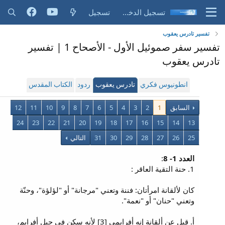
تسجيل الدخول
تسجيل
تفسير تادرس يعقوب
تفسير سفر صموئيل الأول - الأصحاح 1 | تفسير
تادرس يعقوب
انطونيوس فكري
تادرس يعقوب
ردود
الكتاب المقدس
السابق
1
2
3
4
5
6
7
8
9
10
11
12
24
23
22
21
20
19
18
17
16
15
14
13
25
26
27
28
29
30
31
التالي
العدد 1- 8
:
1. حنة التقية العاقر :
كان لألقانة امرأتان: فننة وتعني "مرجانة" أو "لؤلؤة"، وحنّة
وتعني "حنان" أو "نعمة".
أ. قيل عن ألقانة إنه أفرايمي [3] لأنه سكن في جبل أفرايم،