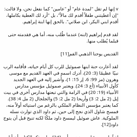
v إنها لم تقل "لمدة عام" أو "عامين" كما نفعل نحن، ولا قالت:
"إن أعطيتني طفلاً أقدم لك مالاً"، بل "أرد لك العطية بكاملها،
أقدم ابني البكر، ابن صلاتي". بالحق إنها ابنة إبراهيم.
لقد قدم إبراهيم (ابنه) عندما طُلب منه، أما هي فقدمته حتى
قبلما يُطلب منها.
القديس يوحنا الذهبي الفم[11]
لقد أعارت حنة ابنها صموئيل للرب كل أيام حياته، فأقامه الرب
نبيًا عظيمًا (3: 20)، أدرك اسمه في العهد القديم مع موسى
وهرون (مز 99: 6، إر 15: 1)، وأُشير إليه في العهد الجديد
كأول الأنبياء (أع 3: 24). ويعتبر صموئيل مؤسس مدارس
الأنبياء (19: 20) في الرامة والتي تبعتها مدارس أخرى في بيت
إيل (2 مل 2: 3) وأريحا (2 مل 2: 5) والجلجال (2 مل 4: 38).
كما يعتبر مؤسس النظام الملكي بالرغم من استيائه أولاً منه،
فمسح شاول الذي نجح إلى حين، ثم داود الذي توارث نسله
الملوكية. عاش صوئيل ليمسح داود ملكًا لكنه تنيح قبل أن يتوج
داود[12].