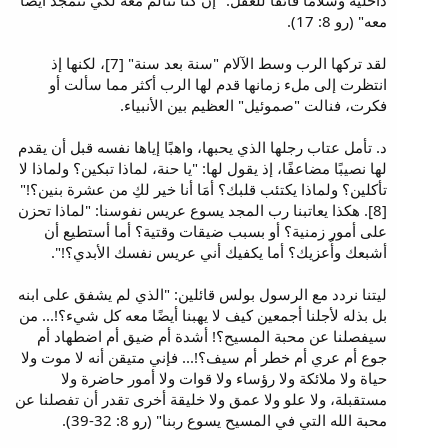
داخلية وسلامًا فائقًا للعقل. "إن كنا نتألم معه لكي نتمجد أيضًا
معه" (رو 8: 17).
لقد تركها الرب وسط الآلام "سنة بعد سنة" [7]، لكنها إذ
انتظرت إلى ملء زمانها قدم لها الرب أكثر مما سألت أو
فكرت، فنالت "صموئيل" العظيم بين الأنبياء.
د. تأمل عتاب رجلها الذي يحبها، واهبًا إياها نفسه قبل أن يقدم
لها نصيبًا مضاعفًا، إذ يقول لها: "يا حنة، لماذا تبكين؟ ولماذا لا
تأكلين؟ ولماذا يكتئب قلبك؟ أمَا أنا خير لكِ من عشرة بنين؟!"
[8]. هكذا يعاتبنا رب المجد يسوع عريس نفوسنا: "لماذا تحزن
على أمور زمنية؟ أو بسبب ضيقات وقتية؟ أما أستطيع أن
أشبعك وأُعزيك؟ أما يكفيك أني عريس نفسك الأبدي؟!".
ليتنا نردد مع الرسول بولس قائلين: "الذي لم يشفق على ابنه
بل بذله لأجلنا أجمعين كيف لا يهبنا أيضًا معه كل شيء؟!... من
سيفصلنا عن محبة المسيح؟! أشدة أم ضيق أم اضطهاد أم
جوع أم عري أم خطر أم سيف؟!... فإني متيقن أنه لا موت ولا
حياة ولا ملائكة ولا رؤساء ولا قوات ولا أمور حاضرة ولا
مستقبلة، ولا علو ولا عمق ولا خليقة أخرى تقدر أن تفصلنا عن
محبة الله التي في المسيح يسوع ربنا" (رو 8: 32-39).