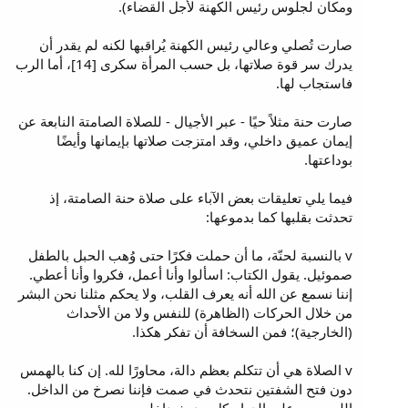
ومكان لجلوس رئيس الكهنة لأجل القضاء).
صارت تُصلي وعالي رئيس الكهنة يُراقبها لكنه لم يقدر أن
يدرك سر قوة صلاتها، بل حسب المرأة سكرى [14]، أما الرب
فاستجاب لها.
صارت حنة مثلاً حيًا - عبر الأجيال - للصلاة الصامتة النابعة عن
إيمان عميق داخلي، وقد امتزجت صلاتها بإيمانها وأيضًا
بوداعتها.
فيما يلي تعليقات بعض الآباء على صلاة حنة الصامتة، إذ
تحدثت بقلبها كما بدموعها:
v بالنسبة لحنّة، ما أن حملت فكرًا حتى وُهب الحبل بالطفل
صموئيل. يقول الكتاب: اسألوا وأنا أعمل، فكروا وأنا أعطي.
إننا نسمع عن الله أنه يعرف القلب، ولا يحكم مثلنا نحن البشر
من خلال الحركات (الظاهرة) للنفس ولا من الأحداث
(الخارجية)؛ فمن السخافة أن تفكر هكذا.
v الصلاة هي أن تتكلم بعظم دالة، محاورًا لله. إن كنا بالهمس
دون فتح الشفتين نتحدث في صمت فإننا نصرخ من الداخل.