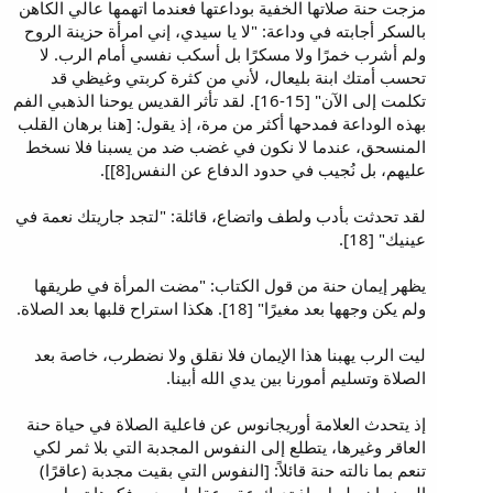
مزجت حنة صلاتها الخفية بوداعتها فعندما اتهمها عالي الكاهن
بالسكر أجابته في وداعة: "لا يا سيدي، إني امرأة حزينة الروح
ولم أشرب خمرًا ولا مسكرًا بل أسكب نفسي أمام الرب. لا
تحسب أمتك ابنة بليعال، لأني من كثرة كربتي وغيظي قد
تكلمت إلى الآن" [15-16]. لقد تأثر القديس يوحنا الذهبي الفم
بهذه الوداعة فمدحها أكثر من مرة، إذ يقول: [هنا برهان القلب
المنسحق، عندما لا نكون في غضب ضد من يسبنا فلا نسخط
عليهم، بل نُجيب في حدود الدفاع عن النفس[8]].
لقد تحدثت بأدب ولطف واتضاع، قائلة: "لتجد جاريتك نعمة في
عينيك" [18].
يظهر إيمان حنة من قول الكتاب: "مضت المرأة في طريقها
ولم يكن وجهها بعد مغيرًا" [18]. هكذا استراح قلبها بعد الصلاة.
ليت الرب يهبنا هذا الإيمان فلا نقلق ولا نضطرب، خاصة بعد
الصلاة وتسليم أمورنا بين يدي الله أبينا.
إذ يتحدث العلامة أوريجانوس عن فاعلية الصلاة في حياة حنة
العاقر وغيرها، يتطلع إلى النفوس المجدبة التي بلا ثمر لكي
تنعم بما نالته حنة قائلاً: [النفوس التي بقيت مجدبة (عاقرًا)