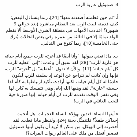
4. صموئيل عارية الرب :
أ. "ثم حين فطمته أصعدته معها" [24]. ربما يتساءل البعض:
كيف قدمته لبيت الرب بعد الفطام مباشرة (بعد حوالي 9
شهور)؟ اعتادت الأمهات في منطقة الشرق الأوسط ألا تفطم
الولد تمامًا إلا في الثالثة من عمره وفي بعض الحالات يُترك
حتى الخامسة[10]، ربما كنوع من التدليل.
ب. ماذا تعني بقولها: "وأنا أيضًا قد أعرته للرب جميع أيام حياته
هو عارية للرب" [28] لقد سبق أن وعدت: "إني أعطيه للرب
كل أيام حياته" [11]، والآن لا تقول: "أعطيه" بل "أعرته" للرب،
فإنها وإن كانت لم تتراجع عن الوعد إذ سلمته للرب ليكون
خادمًا له كل أيام حياته، لكنها أرادت تأكيد ارتباطها به كأم لذا
حسبته "عارية". لقد وهبها الله إياه، وهي تتمسك به كابن لها
وفي نفس الوقت تقدمه للرب كل أيام حياته. إنها صورة حية
للحب العائلي في الرب!
v أيتها النساء اقتدين بهؤلاء النساء العجيبات. هل أنجبت
إحداكن طفلاً؟ فلتتمثَّل بحنة [24]، ولتنظر ماذا فعلت. لقد
أحضرته إلى الهيكل. من منكن لا تُريد أن يكون أبنها صموئيل
فيصير أفضل من ملك على العالم ربوات المرات؟!