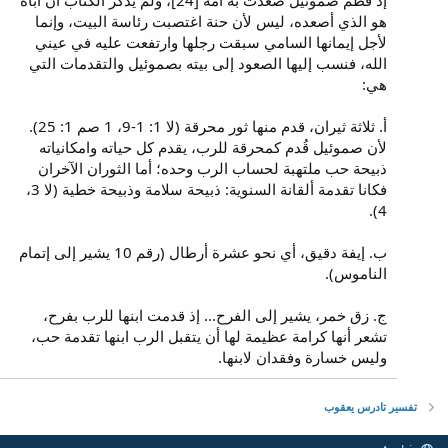
إذ فُطم صموئيل صعدت به أمه [24]، ولم يذكر الكتاب أن أباه
هو الذي أصعده، ليس لأن حنة اغتصبت رئاسة البيت، وإنما
لأجل إيمانها السامي سبقت رجلها وارتفعت عليه في عيني
الله، فنسب إليها الصعود إلى بيته بصموئيل والتقدمات التي
هي:
أ. ثلاثة ثيران، قدم منها ثور محرقة (لا 1: 1-9، 1 صم 1: 25).
لأن صموئيل قُدم كمحرقة للرب، يقدم كل حياته وامكانياته
ذبيحة حب ملتهبة لحساب الرب وحده؛ أما الثوران الآخران
فكانا تقدمة ألقانة السنوية: ذبيحة سلامة وذبيحة خطية (لا 3،
4).
ب. إيفة دقيق، أي نحو عشرة أرطال (رقم 10 يشير إلى إتمام
الناموس).
ج. زق خمر، يشير إلى الفرح... إذ قدمت ابنها للرب بفرح،
تشعر أنها كرامة عظيمة لها أن يتقبل الرب ابنها تقدمة حب،
وليس خسارة وفقدان لابنها.
تفسير تادرس يعقوب