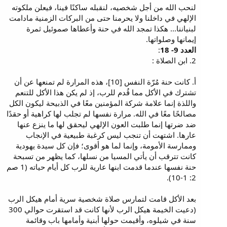
لنحب الله من أجل شخصيه، لنقبله ساكنًا فينا، فيعلن ملكوته
الإلهي في داخلنا ولا يحرمنا حتى من البركات الزمنية مادامت
لبنياننا... هكذا تمجد الله في حنة وأعطاها صموئيل ثمرة
إيمانها وصلواتها.
العدد 9- 18
:
2. ابن الصلاة :
أ. كانت حنة مُرّة النفس [10]، هذه المرارة لم تمنعها عن أن
تشترك في الأكل مما قُدم للرب، إذ لم يكن هذا الأكل للتنعم
واللذة إنما علامة شركة المؤمنين معًا في الذبيحة ليكون الكل
مصالحًا معًا في الله. مرارة نفسها لم تجلب لها كراهية أو حقدًا
ضد ضرتها إنما طلبت العون الإلهي ليحقق لها ما ينزع عنها
عارها. اشتهت أن تنجب ليس كرغبة طبيعية في الإنجاب
وممارسة الأمومة، وإنما لما هو أقوى؛ فإن كل سيدة يهودية
كانت تترقب أن يأتي المسيا من نسلها، كما يظهر من تسبحة
حنة نفسها عندما قدمت ابنها عارية للرب كل أيام حياته (1 صم
2: 1-10).
بعد الأكل قامت لتمارس صلاة شخصية سرية أمام هيكل الرب
(دعيت الخيمة هيكل الرب لأنها كانت قد استقرت حوالي 300
سنة في شيلوه، وأقيمت حولها أبنية وأمامها باب وقائمة