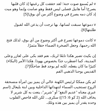
v لم يُسمع صوت حنة؛ لقد حققت كل رغبتها إذ كان قلبها
يصرخ! أما هابيل فصلى ليس فقط وهو صامت وإنما وهو ميت
إذ كان دمه يصرخ في وضوح أكثر من أي بوق![5]
v دموعها سبقت لسانها، بها ترجت أن يذعن الله لقبول
طلبتها[6].
v كانت دموعها تصرخ في أكثر وضوح من أي بوق، لذلك فتح
الله رحمها، وجعل الصخرة الصماء حقلاً مثمرًا.
إن بكيتَ تصير هكذا تابعًا لربك، نعم فقد بكى على لعازر وعلى
المدينة، كما اضطرب جدًا بخصوص يهوذا. هكذا الأمر (البكاء)
كثيرًا ما كان يفعله، لكنه لم يوجد قط ضاحكًا[7].
القديس يوحنا الذهبي الفم
لم يكن ممكنًا لرئيس الكهنة عالي أن يميز بين امرأة منسحقة
الروح تستجيب السماء لتنهداتها الداخلية وبين ابنة بليعال (اسم
عبري معناه "عديم النفع" أو "شرير"، ينعت به كل شرير لا
يخاف الله (2 كو 6: 15)) سكرى... لكن الله فاحص القلوب
وحده يقدر أن يميز بين هذه وتلك.