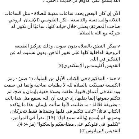
الله يسمع على الدوام كل حديث داخلي...
الآن إن كان البعض يحدد ساعات معينة للصلاة - مثل الساعات
الثلاثة والسادسة والتاسعة - لكن الغنوسي (الإنسان الروحي
صاحب المعرفة) يصلي خلال حياته كلها، ساعيًا أن تكون له
شركة مع الله بالصلاة.
v يمكن النطق بالصلاة بدون صوت، وذلك بتركيز الطبيعة
الروحية الداخلية كلها على تغيير الذهن، بدون تشتيت له عن
التفكير في الله.
القديس أكليمندس الإسكندري[3]
v حنة - المذكورة في الكتاب الأول من الملوك (1 صم) - رمز
الكنيسة تمسكت بالصلاة لله لا بطلبات صاخبة وإنما في صمت
ووداعة في أعماق قلبها. نطقت بصلاة خفية بإيمان واضح. لم
تتكلم بصوتها إنما بقلبها، إذ عرفت أن الله يسمع مثل هذا نالت
- بطريقة فعّالة - ما طلبته، لأنها سألت بإيمان. هذا ما يؤكده
الكتاب قائلاً: "كانت تتكلم في قلبها وشفتاها فقط تتحركان،
وصوتها لم يُسمع (والله سمع لها)" [13]. نقرأ في المزامير:
"تكلموا في قلوبكم على مضاجعكم واسكتوا" (مز 4: 4).
القديس كبريانوس[4]