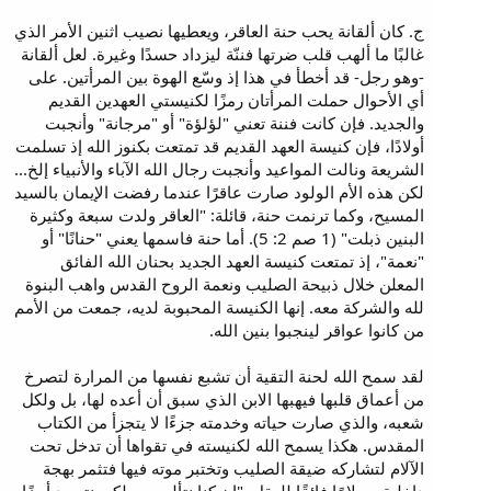
ج. كان ألقانة يحب حنة العاقر، ويعطيها نصيب اثنين الأمر الذي
غالبًا ما ألهب قلب ضرتها فننّة ليزداد حسدًا وغيرة. لعل ألقانة
-وهو رجل- قد أخطأ في هذا إذ وسّع الهوة بين المرأتين. على
أي الأحوال حملت المرأتان رمزًا لكنيستي العهدين القديم
والجديد. فإن كانت فننة تعني "لؤلؤة" أو "مرجانة" وأنجبت
أولادًا، فإن كنيسة العهد القديم قد تمتعت بكنوز الله إذ تسلمت
الشريعة ونالت المواعيد وأنجبت رجال الله الآباء والأنبياء إلخ...
لكن هذه الأم الولود صارت عاقرًا عندما رفضت الإيمان بالسيد
المسيح، وكما ترنمت حنة، قائلة: "العاقر ولدت سبعة وكثيرة
البنين ذبلت" (1 صم 2: 5). أما حنة فاسمها يعني "حنانًا" أو
"نعمة"، إذ تمتعت كنيسة العهد الجديد بحنان الله الفائق
المعلن خلال ذبيحة الصليب ونعمة الروح القدس واهب البنوة
لله والشركة معه. إنها الكنيسة المحبوبة لديه، جمعت من الأمم
من كانوا عواقر لينجبوا بنين الله.
لقد سمح الله لحنة التقية أن تشبع نفسها من المرارة لتصرخ
من أعماق قلبها فيهبها الابن الذي سبق أن أعده لها، بل ولكل
شعبه، والذي صارت حياته وخدمته جزءًا لا يتجزأ من الكتاب
المقدس. هكذا يسمح الله لكنيسته في تقواها أن تدخل تحت
الآلام لتشاركه ضيقة الصليب وتختبر موته فيها فتثمر بهجة