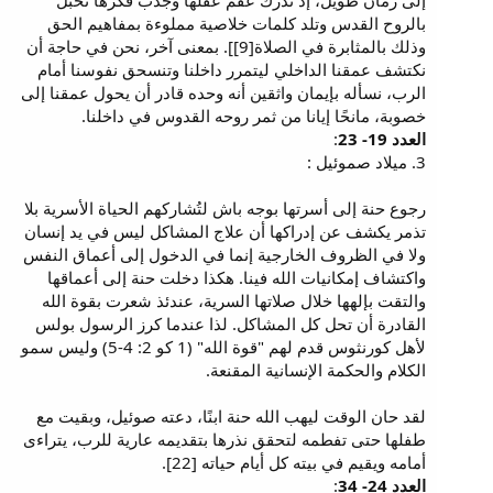
إلى زمان طويل، إذ تدرك عقم عقلها وجدب فكرها تحبل
بالروح القدس وتلد كلمات خلاصية مملوءة بمفاهيم الحق
وذلك بالمثابرة في الصلاة[9]]. بمعنى آخر، نحن في حاجة أن
نكتشف عمقنا الداخلي ليتمرر داخلنا وتنسحق نفوسنا أمام
الرب، نسأله بإيمان واثقين أنه وحده قادر أن يحول عمقنا إلى
خصوبة، مانحًا إيانا من ثمر روحه القدوس في داخلنا.
العدد 19- 23
:
3. ميلاد صموئيل :
رجوع حنة إلى أسرتها بوجه باش لتُشاركهم الحياة الأسرية بلا
تذمر يكشف عن إدراكها أن علاج المشاكل ليس في يد إنسان
ولا في الظروف الخارجية إنما في الدخول إلى أعماق النفس
واكتشاف إمكانيات الله فينا. هكذا دخلت حنة إلى أعماقها
والتقت بإلهها خلال صلاتها السرية، عندئذ شعرت بقوة الله
القادرة أن تحل كل المشاكل. لذا عندما كرز الرسول بولس
لأهل كورنثوس قدم لهم "قوة الله" (1 كو 2: 4-5) وليس سمو
الكلام والحكمة الإنسانية المقنعة.
لقد حان الوقت ليهب الله حنة ابنًا، دعته صوئيل، وبقيت مع
طفلها حتى تفطمه لتحقق نذرها بتقديمه عارية للرب، يتراءى
أمامه ويقيم في بيته كل أيام حياته [22].
العدد 24- 34
: