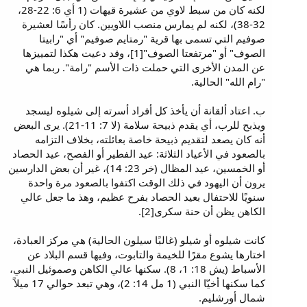
لكنه كان من سبط لاوي من عشيرة قيهات (1 أي 6: 22-28،
32-38)، لكنه لم يمارس منصب اللاويين. كان رأسًا لعشيرة
صوفيم التي تسمى بها قرية "رمتايم صوفيم" أي "رابيتا
الصوف" أو "مرتفعتا الصوف"[1]، وقد دعيت هكذا لتمييزها
عن المدن الأخرى التي حملت ذات الأسم "رامة". ربما هي
"رام الله" الحالية.
ب. اعتاد ألقانة أن يأخذ كل أفراد أسرته إلى شيلوه ليسجد
ويذبح للرب، أي يقدم ذبيحة سلامة (لا 7: 11-21). يرى البعض
أنه كان يصعد لتقديم ذبيحة خاصة بعائلته، بخلاف التزامه
بالصعود في الأعياد الثلاثة: عيد الفطير أو الفصح، عيد الحصاد
أو الخمسين، عيد المظال (خر 23: 14)، غير أن بعض الدارسين
يرون أن اليهود في ذلك الوقت اكتفوا بالصعود مرة واحدة
سنويًا للاحتفال بعيد الحصاد بفرح عظيم، وهذ ما جعل عالي
الكاهن يظن أن حنة سكرى[2].
كانت شيلوه أو شيلو (غالبًا سيلون الحالية) هي مركز العبادة،
اختارها يشوع مقرًا للخيمة والتابوت، وفيها قسم البلاد عن
الأسباط (يش 18: 1، 8). سكنها عالي الكاهن وصموئيل النبي،
كما سكنها أخيّا النبي (1 مل 14: 2)، وهي تبعد حوالي 17 ميلاً
شمال أورشليم.