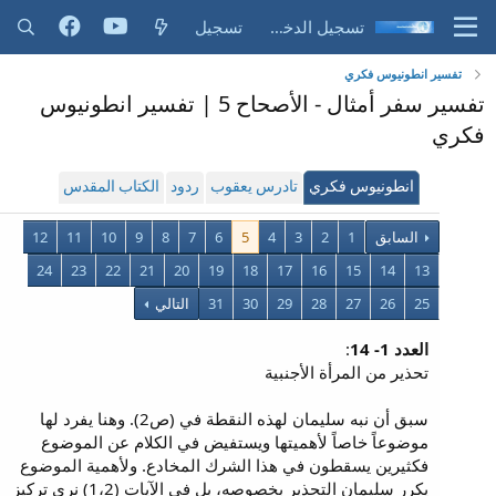
تسجيل الدخول
تسجيل
تفسير انطونيوس فكري
تفسير سفر أمثال - الأصحاح 5 | تفسير انطونيوس
فكري
انطونيوس فكري
تادرس يعقوب
ردود
الكتاب المقدس
السابق
1
2
3
4
5
6
7
8
9
10
11
12
24
23
22
21
20
19
18
17
16
15
14
13
25
26
27
28
29
30
31
التالي
العدد 1- 14
:
تحذير من المرأة الأجنبية
سبق أن نبه سليمان لهذه النقطة في (ص2). وهنا يفرد لها
موضوعاً خاصاً لأهميتها ويستفيض في الكلام عن الموضوع
فكثيرين يسقطون في هذا الشرك المخادع. ولأهمية الموضوع
يكرر سليمان التحذير بخصوصه، بل في الآيات (1،2) نرى تركيز