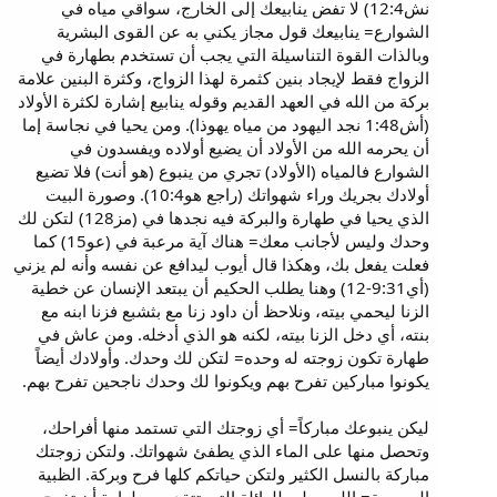
نش12:4) لا تفض ينابيعك إلى الخارج، سواقي مياه في
الشوارع= ينابيعك قول مجاز يكني به عن القوى البشرية
وبالذات القوة التناسيلة التي يجب أن تستخدم بطهارة في
الزواج فقط لإيجاد بنين كثمرة لهذا الزواج، وكثرة البنين علامة
بركة من الله في العهد القديم وقوله ينابيع إشارة لكثرة الأولاد
(أش1:48 نجد اليهود من مياه يهوذا). ومن يحيا في نجاسة إما
أن يحرمه الله من الأولاد أن يضيع أولاده ويفسدون في
الشوارع فالمياه (الأولاد) تجري من ينبوع (هو أنت) فلا تضيع
أولادك بجريك وراء شهواتك (راجع هو10:4). وصورة البيت
الذي يحيا في طهارة والبركة فيه نجدها في (مز128) لتكن لك
وحدك وليس لأجانب معك= هناك آية مرعبة في (عو15) كما
فعلت يفعل بك، وهكذا قال أيوب ليدافع عن نفسه وأنه لم يزني
(أي9:31-12) وهنا يطلب الحكيم أن يبتعد الإنسان عن خطية
الزنا ليحمي بيته، ونلاحظ أن داود زنا مع بثشبع فزنا ابنه مع
بنته، أي دخل الزنا بيته، لكنه هو الذي أدخله. ومن عاش في
طهارة تكون زوجته له وحده= لتكن لك وحدك. وأولادك أيضاً
يكونوا مباركين تفرح بهم ويكونوا لك وحدك ناجحين تفرح بهم.
ليكن ينبوعك مباركاً= أي زوجتك التي تستمد منها أفراحك،
وتحصل منها على الماء الذي يطفئ شهواتك. ولتكن زوجتك
مباركة بالنسل الكثير ولتكن حياتكم كلها فرح وبركة. الظبية