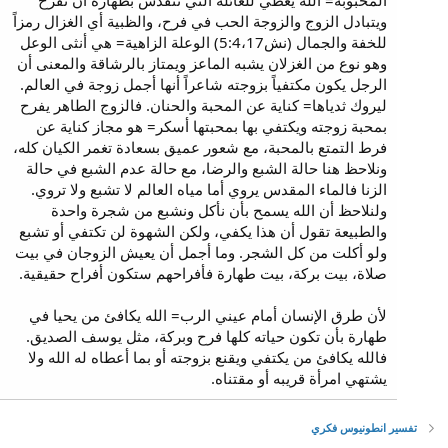
المحبوبة= الله يعطي للعائلة التي تتقدس بطهارة أن تفرح
ويتبادل الزوج والزوجة الحب في فرح، والظبية أي الغزال رمزاً
للخفة والجمال (نش5:4،17) الوعلة الزاهية= هي أنثى الوعل
وهو نوع من الغزلان يشبه الماعز ويمتاز بالرشاقة والمعنى أن
الرجل يكون مكتفياً بزوجته شاعراً أنها أجمل زوجة في العالم.
ليروك ثدياها= كناية عن المحبة والحنان. فالزوج الطاهر يفرح
بمحبة زوجته ويكتفي بها بمحبتها أسكر= هو مجاز كناية عن
فرط التمتع بالمحبة، مع شعور عميق بسعادة تغمر الكيان كله،
ونلاحظ هنا حالة الشبع والرضا، مع حالة عدم الشبع في حالة
الزنا فالماء المقدس يروي أما مياه العالم لا تشبع ولا تروي.
ولنلاحظ أن الله يسمح بأن نأكل ونشبع من شجرة واحدة
والطبيعة تقول أن هذا يكفي، ولكن الشهوة لن تكتفي أو تشبع
ولو أكلت من كل الشجر. وما أجمل أن يعيش الزوجان في بيت
صلاة، بيت بركة، بيت طهارة فأفراحهم ستكون أفراح حقيقية.
لأن طرق الإنسان أمام عيني الرب= الله يكافئ من يحيا في
طهارة بأن تكون حياته كلها فرح وبركة، مثل يوسف الصديق.
فالله يكافئ من يكتفي ويقنع بزوجته أو بما أعطاه له الله ولا
يشتهي امرأة قريبه أو مقتناه.
تفسير انطونيوس فكري