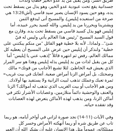
طريق الشر، ومن يقبل من يد عدو الخير خطايا ولذات
جسدانية يقع تحت عبودية عدو الخير، وهو يذل من يسقط تحت
يده، وهو حين يسود الإنسان يصير سيد قاسي (أش13:26 هي
صرخة من استعبده إبليس). والمسيح أتى ليدفع الثمن
ويشترينا ويحررنا من يد إبليس. والله كسيد يحرر عبيده، أما
إبليس فهو يذل كسيد قاسي من يسقط تحت يده. وقارن مع
قول السيد المسيح "رئيس هذا العالم يأتي وليس له فيّ
شئ".. ولماذا.. لأنه بلا خطية فهو القائل "من منكم يبكتني على
خطية" ولنذكر أن إبليس حين عرض على المسيح أن يعطيه كل
ممالك العالم، رفض ثم انتهره قائلاً "إذهب عني يا إبليس" أما
كل من يقبل لذات من يد إبليس يذله إبليس وهذا هو سر المرار
الذي يعيش فيه الخاطئ. لئلا تشبع الأجانب من قوتك= مالك
وصحتك، بل أمراض الزنا أمراض صعبة. أتعابك في بيت غريب=
ثمرة تعبك وعملك تذهب لبيت الزانية ولا يستفيد بها أولادك.
ومن هم الأجانب أو بيت الغريب الذي تذهب له أموالك؟ الزنا
والعنف والوحشية دائماً متلازمين، وعصابات الأشرار تكثر في
أماكن الزنا، ومن يذهب لهذه الأماكن يتعرض لهذه العصابات
وقد تفقده حياته.
وفي الآيات (11-14) نجد صورة لزاني في أواخر أيامه، هو ربما
تاب عن طريق شره أو ريما أنهكته الأمراض وخسر كل
ممتلكاته، عموماً مثل هذا الإنسان عليه أن يشكر الله أن العمر