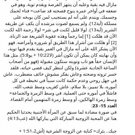
مازال فيه بقية وعليه أن ينتهز الفرصة ويقدم توبة. وهو في
ضعفه في أواخر عمره ينوح فصحته قد ضاعت= فناء لحمك
وجسمك. ويندم على أنه لم يستجيب لمن كان يوبخه على
مسلكه (آية12). ولم يسمع لصوت مرشده أن يكف عن طريقه
الشرير (آية13). لولا قليل لكنت في شر= لولا رحمة الله لكنت
الآن قد هلكت [1] إما رجماً وهذه عقوبة الشريعة ضد الزناة.
[2] أو هلكت من أشرار هذا الطريق أو شروره وأمراضه. فهو
الآن يشكر الله على أنه مازال في العمر بقية يقدم فيها توبة،
وأن نهايته كان يمكن أن تكون أشر (لا10:22 + يو5:8). مثل هذا
الإنسان حقاً هو تاب وتوبته ستكون مقبولة (فهو من أصحاب
الساعة الحادية عشرة) ولكن لننظر كيف قضى حياته، فلقد
خسر ثروته وصحته وعاش بفكر مشوش خائف مضطرب، عاش
في جهل روحي وعدم حكمة كانت سبباً في تخبطه في كل
أموره، بلا تمييز، بلا سلام، عاش كغريب وسط شعب الله،
فاشلاً في أموره حتى العملية. في وسط الزمرة والجماعة=
وسط زمرة الهالكين، أو وسط زمرة المتهمين أمام القضاء.
العدد 15- 23
:
في صورة مضادة لما سبق عن المرأة الأجنبية يحدثنا الحكيم
هنا عن المحبة الزوجية المباركة التي يباركها الله (عب4:13)
جبك.. بئرك= كناية عن الزوجة الشرعية (أش1:51،2 +