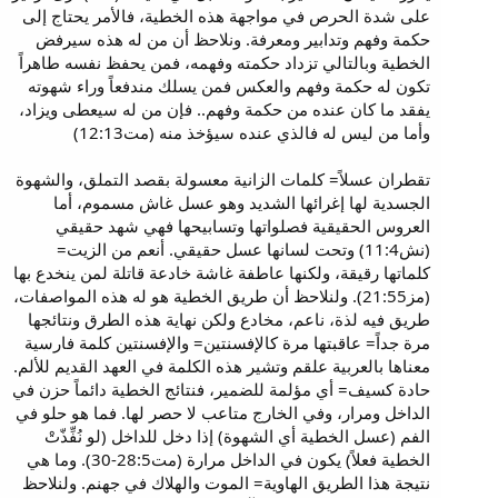
على شدة الحرص في مواجهة هذه الخطية، فالأمر يحتاج إلى
حكمة وفهم وتدابير ومعرفة. ونلاحظ أن من له هذه سيرفض
الخطية وبالتالي تزداد حكمته وفهمه، فمن يحفظ نفسه طاهراً
تكون له حكمة وفهم والعكس فمن يسلك مندفعاً وراء شهوته
يفقد ما كان عنده من حكمة وفهم.. فإن من له سيعطى ويزاد،
وأما من ليس له فالذي عنده سيؤخذ منه (مت12:13)
تقطران عسلاً= كلمات الزانية معسولة بقصد التملق، والشهوة
الجسدية لها إغرائها الشديد وهو عسل غاش مسموم، أما
العروس الحقيقية فصلواتها وتسابيحها فهي شهد حقيقي
(نش11:4) وتحت لسانها عسل حقيقي. أنعم من الزيت=
كلماتها رقيقة، ولكنها عاطفة غاشة خادعة قاتلة لمن ينخدع بها
(مز21:55). ولنلاحظ أن طريق الخطية هو له هذه المواصفات،
طريق فيه لذة، ناعم، مخادع ولكن نهاية هذه الطرق ونتائجها
مرة جداً= عاقبتها مرة كالإفسنتين= والإفسنتين كلمة فارسية
معناها بالعربية علقم وتشير هذه الكلمة في العهد القديم للألم.
حادة كسيف= أي مؤلمة للضمير، فنتائج الخطية دائماً حزن في
الداخل ومرار، وفي الخارج متاعب لا حصر لها. فما هو حلو في
الفم (عسل الخطية أي الشهوة) إذا دخل للداخل (لو نُفِّذّتْ
الخطية فعلاً) يكون في الداخل مرارة (مت28:5-30). وما هي
نتيجة هذا الطريق الهاوية= الموت والهلاك في جهنم. ولنلاحظ