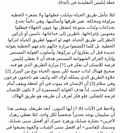
خطة إبليس التقليدية في (آية6).
لئلا تتأمل طريق الحياة تمايلت خطواتها ولا تشعر= الخطية
مراوغة ومخاتلة، تغير طرقها وأساليبها، وهي دائماً تخدع
بخداعات ولذات متنوعة لتشغل بها عيون الجهلاء فيظلوا
مفتونين بإغراءاتها، ناظرين إلى خداعاتها، ناسين أو تاركين
النظر إلى طريق الحياة، فهم لو انتبهوا لطريق الحياة لتركوا
الخطية. بل كلما اكتشفوا مرارة حالهم تخدعهم الخطية بغواية
جديدة قبل أن يفكروا أن يتركوها. وأسلوب الغواية المستمر
وإثارة الغرائز الشهوانية المستمر هدفه أن لا يعطي إبليس
فرصة للإنسان أن يفكر في [1] مرارة الطريق الذي هو فيه،
صحيح فهناك لذات حسية لكن يسود الحياة نوع من المرار [2]
حلاوة الطريق الذي يسلكه أولاد الله وكيف هم ناجحون فرحون
وفي سلام [3] أن الإنسان قد يموت في أي لحظة ويقف أمام
الله ليحاسب. إذاً هدف الغواية المستمرة أن لا تكون للإنسان
فرصة للتفكير، فلو فكر لعرف أن طريقه هو طريق الهلاك.
ولاحظ في الآيات (7،8) أيها البنون.. أبعد طريقك. ومعنى هذا
أن سليمان يوجه تحذيراً شخصياً لكل واحد. لئلا تعطي زهرك
لآخرين= نضارة شبابك وزهرة عمرك أي أفضل سنى شبابك.
وسنينك للقاسي= أي افضل سنى الشباب والقوة يضيعوا في