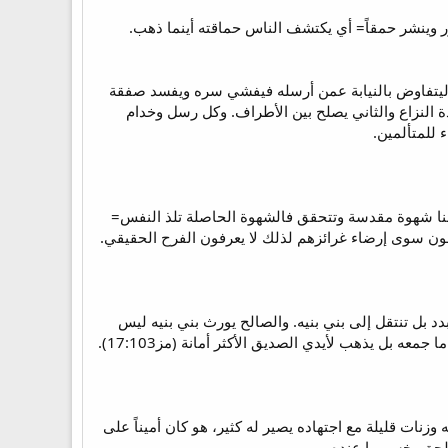
ور وينشر حمقاً= أي يكتشف الناس حماقته أينما ذهب.
ب ليتفاوض بالنيابة عمن أرسله فيفشي سره ويفسد صفقة
 النزاع والثاني يصلح بين الأطراف. وكل رسل وخدام
 للمتألمين.
 ومن يحصل عليها يجد لذة وفرح (مز6:4،7). وما أحلى أن تكون لنا شهوة مقدسة وتتحقق فالشهوة الحاصلة تلذ النفس=
تهون سوى إرضاء غرائزهم لذلك لا يعرفون الفرح الحقيقي.
بدد بل تنتقل إلى بني بنيه. والصالح يورث بني بنيه ليس
 وزنات قليلة مع اجتهاده يصير له كثير، هو كان أميناً على
الحق يخسر ما عنده.