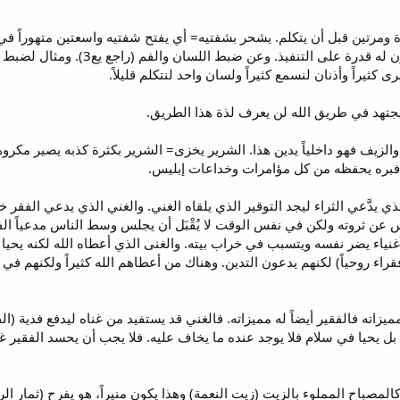
مرتين قبل أن يتكلم. يشحر بشفتيه= أي يفتح شفتيه واسعتين متهوراً في كل
بكبرياء مهدداً أو متوعداً وربما ل
 كثيراً وأذنان لنسمع كثيراً ولسان واحد لنتكلم قليلاً.
يجتهد في طريق الله لن يعرف لذة هذا الطريق.
زيف فهو داخلياً يدين هذا. الشرير يخزى= الشرير بكثرة كذبه يصير مكروهاً ب
فبره يحفظه من كل مؤامرات وخداعات إبليس.
ذي يدَّعي الثراء ليجد التوقير الذي يلقاه الغني. والغني الذي يدعي الفقر خ
عن ثروته ولكن في نفس الوقت لا يُقْبَل أن يجلس وسط الناس مدعياً الفقر
نياء يضر نفسه ويتسبب في خراب بيته. والغنى الذي أعطاه الله لكنه يحيا
 (فقراء روحياً) لكنهم يدعون التدين. وهناك من أعطاهم الله كثيراً ولك
زاته فالفقير أيضاً له مميزاته. فالغني قد يستفيد من غناه ليدفع فدية (الفدية
 بل يحيا في سلام فلا يوجد عنده ما يخاف عليه. فلا يجب أن يحسد الفقير غن
لمصباح المملوء بالزيت (زيت النعمة) وهذا يكون منيراً، هو يفرح (ثمار ا