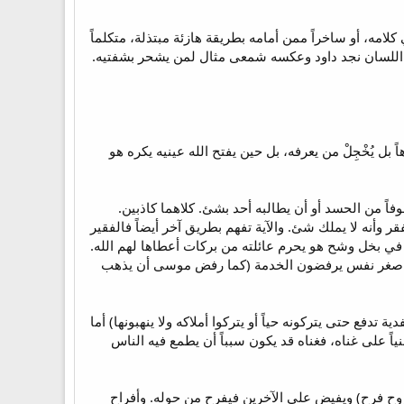
امه، أو ساخراً ممن أمامه بطريقة هازئة مبتذلة، متكلماً
ا يكون له قدرة على التنفيذ. وعن ضبط اللسان والفم (راجع يع3). ومثال لضبط اللسان نجد داود وعكسه شمعى مثال لمن يشحر بشفتيه.
ل يُخْجِلْ من يعرفه، بل حين يفتح الله عينيه يكره هو
وفاً من الحسد أو أن يطالبه أحد بشئ. كلاهما كاذبين.
 وأنه لا يملك شئ. والآية تفهم بطريق آخر أيضاً فالفقير
 في بخل وشح هو يحرم عائلته من بركات أعطاها لهم الله.
نهم في صغر نفس يرفضون الخدمة (كما رفض موسى أن يذهب
 تدفع حتى يتركونه حياً أو يتركوا أملاكه ولا ينهبونها) أما
ياً على غناه، فغناه قد يكون سبباً أن يطمع فيه الناس
لروح فرح) ويفيض على الآخرين فيفرح من حوله. وأفراح