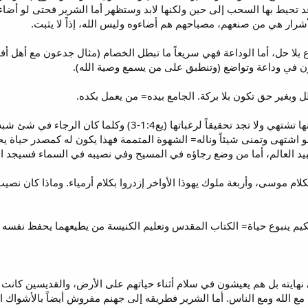
 تحيط بها السحب إلى حين ولكنها لابد وستظهر أما الشرير فحتى لو أضا
أشرار هي من صنعهم، مصباحهم هم أضاءوه وليس الله، إذاً لا يثبت.
بلا حل، أما الوداعة فهي سريعاً ما تبطل الخصام (مثال جدعون مع أهل أف
عون في وداعة وتواضع (وتنطبق على من يسمع وصية الله).
 وبغير حق تكون بلا بركة. الجامع بيده= من يعمل بكده.
الرجاء المماطل= ما يؤذي النفس أنها تشتهي ولا تجد تحقيقا
اشتهى وتمنى شيئاً وناله= الشهوة المتممة فهذا يكون له كمصدر حياة ي
بيد العالم، أما من وضع رجاؤه في المسيح وفي نصيبه في السماء فسيجد ال
لام موسى، وأربعة ملوك يهوذا الأواخر إزدروا بكلام أرمياء. وماذا كان 
كيم ينبوع حياة= الكتاب المقدس وتعليم الكنيسة من يطيعهما يحفظ نفسه
يته بل هم يعيشون في سلام أثناء حياتهم على الأرض، والقديسين كانت لهم
مع الله ومع الناس. أما الشرير فطريقه إلى جهنم مفروش أيضاً بالأشواك 