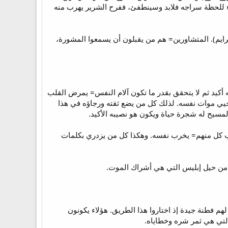
ء للحظة سراجه فلابد وسينطفئ، ففرح الشرير يهرب منه
رايم). المتشاورين= هم من يقبلون أن يسمعوا المشورة،
ً لرغباتها (يع1:4-3) وكلما كان الرجاء في شئ شبه أكيد ثم لا يتحقق بقدر ما تكون آلام النفس= يمرض القلب
حيي موات نفسه. لذلك كل من يضع ثقته ورجاؤه في هذا
مسيح له شجرة حياة ويكون هو نصيبه الأكيد.
نصيب كل منهم= يخرب نفسه. وهكذا كل من يزدري بكلمات
 من حيل إبليس التي هي أشراك الموت.
 فطنة جيدة إذ اختاروا هذا الطريق. هؤلاء يكونون
التي هي ثمر شره وخطاياه.