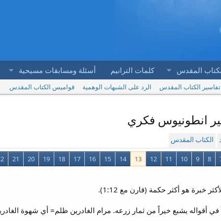
لكتاب المقدس
كلمات الترانيم
أسئلة ومسابقات مسيحية
تفاسير الكتاب المقدس
الرد على الشبهات الوهمية
قواميس الكتاب المقدس
الكتاب المقدس
22
21
20
19
18
17
16
15
14
13
12
11
10
9
8
ثر خبرة هو أكثر حكمة (قارن مع 1:12).
في أقواله يشبع خيراً من ثمار زرعه. مرام الغادرين ظلم= أي شهوة الغادري