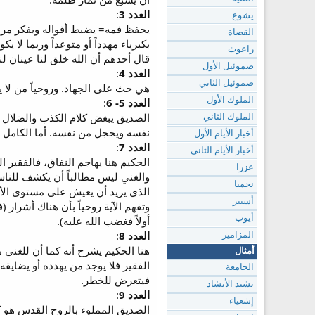
العدد 3
:
يشوع
يحفظ فمه= يضبط أقواله ويفكر مرة و
القضاة
راعوث
قال أحدهم أن الله خلق لنا عينان لنرى
صموئيل الأول
العدد 4
:
صموئيل الثاني
هي حث على الجهاد. وروحياً من لا 
الملوك الأول
العدد 5- 6
:
الصديق يبغض كلام الكذب والضلال وال
الملوك الثاني
نفسه ويخجل من نفسه. أما الكامل 
أخبار الأيام الأول
العدد 7
:
أخبار الأيام الثاني
الحكيم هنا يهاجم النفاق، فالفقير ال
عزرا
والغني ليس مطالباً أن يكشف للناس 
نحميا
الذي يريد أن يعيش على مستوى الأغ
أستير
وتفهم الآية روحياً بأن هناك أشرار
أيوب
أولاً فغضب الله عليه).
العدد 8
:
المزامير
هنا الحكيم يشرح أنه كما أن للغني ممي
أمثال
الفقير فلا يوجد من يهدده أو يضايقه
الجامعة
فيتعرض للخطر.
نشيد الأنشاد
العدد 9
:
إشعياء
الصديق المملوء بالروح القدس هو كا