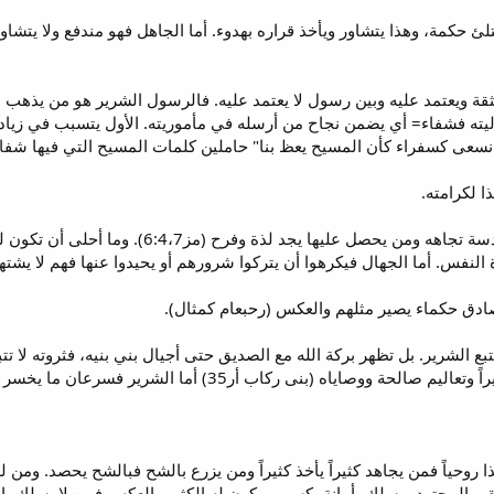
لئ حكمة، وهذا يتشاور ويأخذ قراره بهدوء. أما الجاهل فهو مندفع ولا يتشا
لثقة ويعتمد عليه وبين رسول لا يعتمد عليه. فالرسول الشرير هو من يذه
يته فشفاء= أي يضمن نجاح من أرسله في مأموريته. الأول يتسبب في زيادة
"نسعى كسفراء كأن المسيح يعظ بنا" حاملين كلمات المسيح التي فيها شفاء
ا لكرامته.
الله أعطانا أن تكون لنا شهوات مقدسة تجاهه
 النفس. أما الجهال فيكرهوا أن يتركوا شرورهم أو يحيدوا عنها فهم لا يش
ادق حكماء يصير مثلهم والعكس (رحبعام كمثال).
تبع الشرير. بل تظهر بركة الله مع الصديق حتى أجيال بني بنيه، فثروته لا تت
3) أما الشرير فسرعان ما يخسر ما جمعه بل يذهب لأيدي الصديق الأكثر أمانة (مز17:103).
ا روحياً فمن يجاهد كثيراً يأخذ كثيراً ومن يزرع بالشح فبالشح يحصد. ومن له
لفقير المجتهد ويسلك بأمانة يكسب ويكون له الكثير والعكس فمن لا يسلك ب