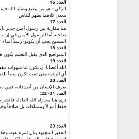
العدد 16
:
الذكي= هو من يطيع وصايا الله فيمت
معدن كلاهما يظهر للناس.
العدد 17
:
هنا مقارنة بين رسول أمين جدير با
صاحبه أما الرسول الأمين في إرسال
المسيح يجب أن يكونوا رسلاً أمناء 
العدد 18
:
المتواضع الذي يقبل التعليم يكون هذ
العدد 19
:
أي الرغبة متى تمت تكون سبباً للذة
العدد 20
:
يعرف الإنسان من أصدقائه، فمن يص
العدد 21- 22
:
نرى هنا مجازاة الله العادلة فالشر ي
فقط أموالاً وممتلكات بل صلاحاً وخيراً وتعاليم صالحة ووصاياه (بنى ركاب أر5
العدد 23
:
الفقير المجتهد ينال ثمرة تعبه. وهكذ
القليل فأقامه الله على الكثير. فا