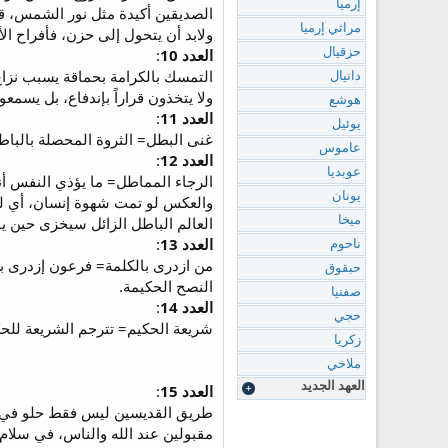
إرميا
الصديقين أكيدة مثل نور الشمس، قد
مراثي إرميا
ولابد أن يتحول إلى حزن، فأفراح ال
العدد 10
:
حزقيال
التمسك بالكرامة بحماقة يسبب نزاع 
دانيال
ولا يتخذون قراراً بإندفاع، بل يسم
هوشع
العدد 11
:
يوئيل
غنى البطل= الثروة المحصلة بالباطل
عاموس
العدد 12
:
عوبديا
يونان
والعكس لو تمت شهوة إنسان، أي لو 
العالم الباطل الزائل سيخزى حين ي
ميخا
العدد 13
:
ناحوم
من ازدرى بالكلمة= فرعون إزدرى بك
حبقوق
النصح الحكيمة.
صفنيا
العدد 14
:
حجي
شريعة الحكيم= تترجم الشريعة للح
زكريا
ملاخي
العهد الجديد
العدد 15
:
طريق القديسين ليس فقط حلو في نها
مقبولين عند الله والناس، في سلام 