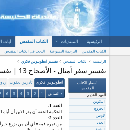
الرئيسية
المنتديات
الكتاب المقدس
آيات ا
الكتاب المقدس
الترجمة اليسوعية
البحث في الكتاب المقدس
الرئيسية
الكتاب المقدس
تفسير انطونيوس فكري
تفسير سفر أمثال - الأصحاح 13 | تفسير انطونيوس فكري
أسفار الكتاب
انطونيوس فكري
تادرس يعقوب
ردود
المقدس
السابق
1
2
3
4
5
6
7
العهد القديم
التكوين
العدد 1
:
الخروج
الحكمة الحقة أن يقر الابن أن أباه الأك
لاويين
العدد 2
:
العدد
من ثمرة فمه= أي أن من يزرع خيراً 
أن يشبع من ثمار ظلمه.
التثنية