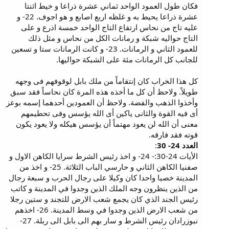
فكان طول العمود الواحد ثماني عشرة ذراعا و خيط اثنتا
عشرة ذراعا يحيط به و غلظه اربع اصابع و هو اجوف. 22- و
عليه تاج من نحاس ارتفاع التاج الواحد خمسة اذرع و على
التاج حواليه شبكة و رمانات الكل من نحاس و مثل ذلك
للعمود الثاني و الرمانات. 23- و كانت الرمانات ستا و تسعين
للجانب كل الرمانات مئة على الشبكة حواليها.
كل هذا الخراب كان إنتقاماً من ملك بابل لوقوفهم فى وجهه
طويلاً. ولاحظ أن كل ما أخذه هذه المرة كان نحاساً فقد سبق
وأخذوا الذهب والفضة. ولاحظ أن العمودين أحدهما إسمه بوعز
أى فيه القوة والثانى ياكين أى الله يؤسس وفى تحطيمهم
معنى أن الله لن يعود مهتماً أن يؤسس هيكله ولا يعود يكون
قوته فقد فارقه.
العدد 24- 30
:
الأيات 24-30:- 24- و اخذ رئيس الشرط سرايا الكاهن الاول و
صفنيا الكاهن الثاني و حارسي الباب الثلاثة. 25- و اخذ من
المدينة خصيا واحدا كان وكيلا على رجال الحرب و سبعة رجال
من الذين ينظرون وجه الملك الذين وجدوا في المدينة و كاتب
رئيس الجند الذي كان يجمع شعب الارض للتجند و ستين رجلا
من شعب الارض الذين وجدوا في وسط المدينة. 26- اخذهم
نبوزرادان رئيس الشرط و سار بهم الى بابل الى ربلة. 27-