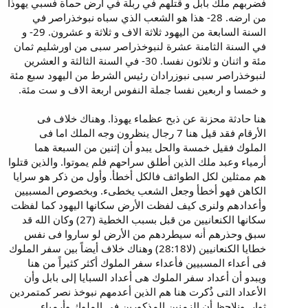
فضربهم ملك بابل و قتلهم في ربلة في ارض حماة فسبي يهوذا
من ارضه. 28- هذا هو الشعب الذي سباه نبوخذراصر في
السنة السابعة من اليهود ثلاثة الاف و ثلاثة و عشرون. 29- و
في السنة الثامنة عشرة لنبوخذراصر سبى من اورشليم ثمان
مئة و اثنان و ثلاثون نفسا. 30- في السنة الثالثة و العشرين
لنبوخذراصر سبى نبوزرادان رئيس الشرط من اليهود سبع مئة
و خمسا و اربعين نفسا جملة النفوس اربعة الاف و ست مئة.
هنا حادثة محزنة عن ذبح عظماء يهوذا. وهناك خلاف فى
الأرقام فقد قيل هنا 7 رجال ينظرون وجه الملك اما فى
الملوك فقيل خمسة والحل يبدو أن إثنين من السبعة هما
أرمياء وعبد ملك الذين أطلق سراحهم فلم يموتوا. والذين قتلوا
هم ممثلين لكل الطوائف فالكل أخطأ. وأول من ذكر هو سرايا
الكاهن فهو أخطأ وجعل الشعب يخطىء. وبخصوص المسبيين
وأعدادهم ولنرى كيف لفظت الأرض سكانها اليهود كما لفظت
سكانها الكنعانيين من قبل بسبب الخطية (27) وكان الله قد
سبق وحذرهم أنه سيطردهم من الأرض لو ساروا فى نفس
خطايا الكنعانيين (لا28:18) وهناك خلاف أيضاً بين سفر الملوك
فى أعداء المسبيين فأعداء سفر الملوك أكثر كثيراً من هنا
ويبدو أن أعداد سفر الملوك هى أعداد السبايا إلى بابل وأن
الأعداد التى ذُكرت هنا هم الذين أعدمهم نبوخذ نصر كمتمردين
ثوار. ونلاحظ أن الزمنين المذكورين فى الملوك وأرمياء