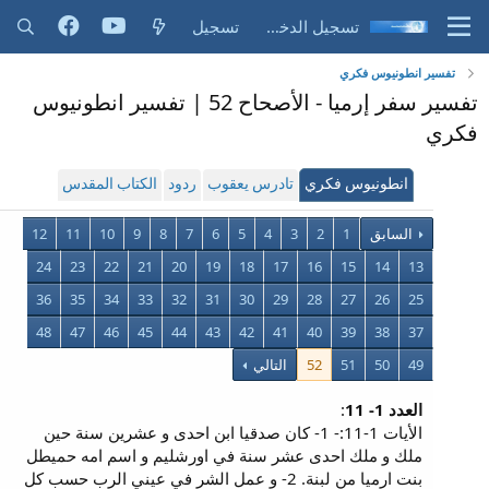
تسجيل الدخول
تسجيل
تفسير انطونيوس فكري
تفسير سفر إرميا - الأصحاح 52 | تفسير انطونيوس
فكري
انطونيوس فكري
تادرس يعقوب
ردود
الكتاب المقدس
السابق
1
2
3
4
5
6
7
8
9
10
11
12
24
23
22
21
20
19
18
17
16
15
14
13
36
35
34
33
32
31
30
29
28
27
26
25
48
47
46
45
44
43
42
41
40
39
38
37
49
50
51
52
التالي
العدد 1- 11
:
الأيات 1-11:- 1- كان صدقيا ابن احدى و عشرين سنة حين
ملك و ملك احدى عشر سنة في اورشليم و اسم امه حميطل
بنت ارميا من لبنة. 2- و عمل الشر في عيني الرب حسب كل