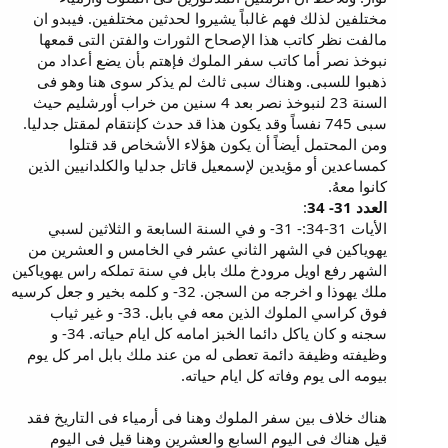
مختلفين لذلك فهم غالباً يشيروا لحدثين مختلفين. فيبدو ان
مالفت نظر كاتب هذا الإصحاح الثورات والفتن التى قمعها
نبوخذ نصر أما كاتب سفر الملوك فإهتم بأن يضع أعداد من
ذهبوا للسبى. وهناك سبى ثالث لم يذكر سوى هنا وهو فى
السنة 23 لنبوخذ نصر بعد 4 سنين من خراب أورشليم حيث
سبى 745 نفساً وقد يكون هذا قد حدث كإنتقام لمقتل جدليا.
ومن المحتمل أيضاً أن يكون هؤلاء الأشخاص قد قتلوا
كمساعدين أو مؤيدين لإسمعيل قاتل جدليا والكلدانيين الذين
كانوا معهُ.
العدد 31- 34
:
الأيات 31-34:- 31- و في السنة السابعة و الثلاثين لسبي
يهوياكين في الشهر الثاني عشر في الخامس و العشرين من
الشهر رفع اويل مرودخ ملك بابل في سنة تملكه راس يهوياكين
ملك يهوذا و اخرجه من السجن. 32- و كلمه بخير و جعل كرسيه
فوق كراسي الملوك الذين معه في بابل. 33- و غير ثياب
سجنه و كان ياكل دائما الخبز امامه كل ايام حياته. 34- و
وظيفته وظيفة دائمة تعطى له من عند ملك بابل امر كل يوم
بيومه الى يوم وفاته كل ايام حياته.
هناك خلاف بين سفر الملوك وهنا فى أرمياء فى التاريخ فقد
قيل هناك فى اليوم السابع والعشرين وهنا قيل فى اليوم