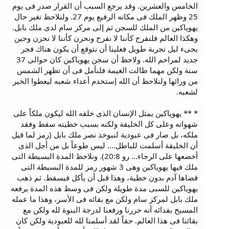
الخامس والعشرين. وقد يرجع السبب أن القرار صدر فى يوم
25 وظهر الملك فى مكانه الرفيع يوم 27. ولنلاحظ تغير حال
يهوياكين من الملك للسجن ثم إلى مركز سام لدى ملك بابل.
وهكذا العالم فلنفرح كأننا لا نفرح ونحزن كأننا لا نحزن وحين
يجىء ليل تجربة طويل فعلينا أن نتوقع أن يكون هناك فجر
جديد لمراحم الله. ولاحظ أن سجن يهوياكين كان حوالى 37
سنة ولكن مهما طالت الغيمة فلنأمل فى أن تظهر الشمس
من ورائها ولنلاحظ أن الله إستخدم أعداء شعبه ليعطوا الخير
لشعبه.
* ** يهوياكين يمثل الإنسان الذى خلقه الله ليكون ملكاً على
شهواته وعلى كل الخليقة ولكنه بسبب خطيته سقط وفقد
ملكه، بل صار فى عبودية لنبوخذ نصر ملك بابل (رمز لما قيل
أن الخليقة أسلمت للباطل.... ليس طوعاً بل من أجل الذى
أخضعها على الرجاء... رو 20:8). ونلاحظ المدة البسيطة التى
ملك فيها يهوياكين وهى 3 شهور رمز للمدة البسيطة التى
قضاها آدم بدون خطية، وهذا قبل أن يأكل فيسقط. ثم ذهب
يهوياكين للسبى مدة طويلة ولكن فى وسط هذه المدة يرفعه
ملك بابل لمركز سام ولكن مع بقائه فى الأسر، وهذا ما عمله
المسيح بفدائه أنه حررنا ورفعنا لدرجة البنوة لله ولكن مع
بقائنا فى هذا العالم. حقاً لقد أسلمنا لله للعبودية ولكن كان