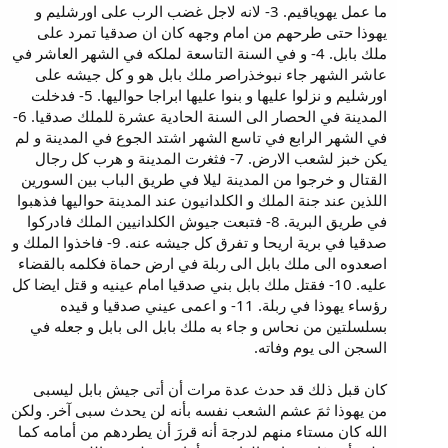
ما عمل يهوياقيم. 3- لانه لاجل غضب الرب على اورشليم و
يهوذا حتى طرحهم من امام وجهه كان ان صدقيا تمرد على
ملك بابل. 4- و في السنة التاسعة لملكه في الشهر العاشر في
عاشر الشهر جاء نبوخذراصر ملك بابل هو و كل جيشه على
اورشليم و نزلوا عليها و بنوا عليها ابراجا حواليها. 5- فدخلت
المدينة في الحصار الى السنة الحادية عشرة للملك صدقيا. 6-
في الشهر الرابع في تاسع الشهر اشتد الجوع في المدينة و لم
يكن خبز لشعب الارض. 7- فثغرت المدينة و هرب كل رجال
القتال و خرجوا من المدينة ليلا في طريق الباب بين السورين
اللذين عند جنة الملك و الكلدانيون عند المدينة حواليها فذهبوا
في طريق البرية. 8- فتبعت جيوش الكلدانيين الملك فادركوا
صدقيا في برية اريحا و تفرق كل جيشه عنه. 9- فاخذوا الملك و
اصعدوه الى ملك بابل الى ربلة في ارض حماة فكلمه بالقضاء
عليه. 10- فقتل ملك بابل بني صدقيا امام عينيه و قتل ايضا كل
رؤساء يهوذا في ربلة. 11- و اعمى عيني صدقيا و قيده
بسلسلتين من نحاس و جاء به ملك بابل الى بابل و جعله في
السجن الى يوم وفاته.
كان قبل ذلك قد حدث عدة مرات أن أتى جيش بابل ليسبى
من يهوذا ثمَ عشم الشعب نفسه بأنه لن يحدث سبى آخر. ولكن
الله كان مستاء منهم لدرجة أنه قررَ أن يطردهم من أمامه كما