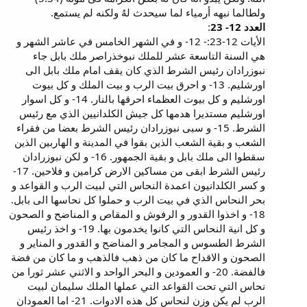
ولطالما نبهه أرمياء لما سيحدث لهُ ولكنه لم يستمع.
العدد 12- 23
:
الأيات 12-23:- 12- و في الشهر الخامس في عاشر الشهر و
هي السنة التاسعة عشر للملك نبوخذراصر ملك بابل جاء
نبوزرادان رئيس الشرط الذي كان يقف امام ملك بابل الى
اورشليم. 13- و احرق بيت الرب و بيت الملك و كل بيوت
اورشليم و كل بيوت العظماء احرقها بالنار. 14- و كل اسوار
اورشليم مستديرا هدمها كل جيش الكلدانيين الذي مع رئيس
الشرط. 15- و سبى نبوزرادان رئيس الشرط بعضا من فقراء
الشعب و بقية الشعب الذين بقوا في المدينة و الهاربين الذين
سقطوا الى ملك بابل و بقية الجمهور. 16- و لكن نبوزرادان
رئيس الشرط ابقى من مساكين الارض كرامين و فلاحين. 17-
و كسر الكلدانيون اعمدة النحاس التي لبيت الرب و القواعد و
بحر النحاس الذي في بيت الرب و حملوا كل نحاسها الى بابل.
18- و اخذوا القدور و الرفوش و المقاص و المناضح و الصحون
و كل انية النحاس التي كانوا يخدمون بها. 19- و اخذ رئيس
الشرط الطسوس و المجامر و المناضح و القدور و المناير و
الصحون و الاقداح ما كان من ذهب فالذهب و ما كان من فضة
فالفضة. 20- و العمودين و البحر الواحد و الاثني عشر ثورا من
نحاس التي تحت القواعد التي عملها الملك سليمان لبيت
الرب لم يكن وزن لنحاس كل هذه الادوات. 21- اما العمودان