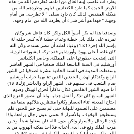
يطرد أب غاضب إبنه العاق من أمامه. فطردهم الله من هذه
الأرض الجيدة كما طرد الكنعانيين قبلهم. وطردهم الله من
هيكله المقدس. لذلك كان داود يصلى " لا تطرحنى من أمام
وجهك " فهذا هو أشر شىء أن يطردنا الله من أمام وجهه.
وصدقيا هذا لم يكن أسوأ الكل ولكن كان فاعل شر وكان
تمرده على ملك بابل خطية وغباء، خطية لأنه كسر حلفه لهُ
بإسم الله (حز15:17) وغباء لظنه أن مصر تسنده. ولأن الله
كان غاضباً على يهوذا وأورشليم فقد تركه لمشوراته الرديئة
التى إتضحت خطورتها على المملكة. وحاصر الكلدانيين
أورشليم فى السنة التاسعة لملك صدقيا فى الشهر العاشر
وسقطت المدينة فى السنة الحادية عشرة لصدقيا فى الشهر
الرابع وكتذكار لهذين الحدثين اللذين تمَ بهما خراب أورشليم
صام الشعب فى سبيهم فى الشهر الرابع والعاشر (زك19:8)
أما صوم الشهر الخامس فكان تذكاراً لحرق الهيكل وصوم
الشهر السابع كان تذكاراً لقتل جدليا. ولنا أن نتصوَر الفزع الذى
إجتاح المدينة أثناء الحصار وكانوا منتظرين هلاكهم بينما هم
مصممين على الصمود للنهاية حتى لم يصبح خبز للجنود فلم
يستطيعوا الوقوف، والأسرار لا تحمى بدون رجال وراءها. وإذا
وُجد الرجال والأسوار ولكن بدون الله فلن يفعلوا شيئاً. وحين
هرب الملك وقع فى أيدى أعدائه فلا أحد يمكنه الهروب من يد
الله. ولكن يبدو أنهُ كان لهُ بعض الكرامة فى موته (5:34)