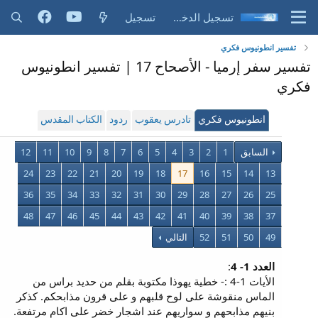
تسجيل الدخول
تسجيل
تفسير انطونيوس فكري
تفسير سفر إرميا - الأصحاح 17 | تفسير انطونيوس
فكري
انطونيوس فكري
تادرس يعقوب
ردود
الكتاب المقدس
السابق
1
2
3
4
5
6
7
8
9
10
11
12
24
23
22
21
20
19
18
17
16
15
14
13
36
35
34
33
32
31
30
29
28
27
26
25
48
47
46
45
44
43
42
41
40
39
38
37
49
50
51
52
التالي
العدد 1- 4
:
الأيات 1-4 :- خطية يهوذا مكتوبة بقلم من حديد براس من
الماس منقوشة على لوح قلبهم و على قرون مذابحكم. كذكر
بنيهم مذابحهم و سواريهم عند اشجار خضر على اكام مرتفعة.