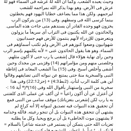
وحيث يعبده الشعب. وكما ان الله لهُ عرشه فى السماء فهو لهُ
عرش فى الأرض. وهو بهذا يذكر الله بمراحمه للشعب
ليرحمهم. ولكن هذا مما يضاعف خطايا اليهود فهم يخطئون
بينما كرسى الله فى وسطهم. وفى (13) من يتركون الرب
يخزون فهو وحده القادر أن يسندهم متى جاءت هذه المأسى.
والحائدون عن الله يكتبون فى التراب أى سريعاً ما يزولون
ويتعرضون للإزدراء لأنهم ينتمون للأرض فهم جسدانيون
شهوانيون وضعوا كنوزهم فى الأرض ولم تكتب أسماؤهم فى
السماء. وهو هنا يقول الحائدون عنى = لأنه يكلمهم بإسم الرب
وحين رأى نهاية هؤلاء قال إشفنى يا رب حتى لا أكون مثلهم.
وخلصنى منهم ومن مؤامراتهم (14) وقرَبنى من مجدك وحين
أشفى وأخلص أسبح. وفى (15) بدأ الشعب المعاند فى إغاظة
النبى والسخرية منهُ حتى يمتنع عن نبواته التى تضايقهم وقالوا
أين هى كلمة الرب لتأتِ. (2بط4:3) + (حز22:12) وفى هذا
سخرية من النبى وإستهتار بأقوال الله وفى (16)*(* أية 16 :-
لن أعتزل عن أن أكون راعياً = لن أكف عن عملى الذى كلفتنى
به يا رب لكن إشعرنى بتعزياتك) موقف سامى من النبى فمع
أن تحقيق هذه النبوات فيه تصديق لنبواته إلا أنه كراعٍ لم
يشتهى أن تتحقق هذه النبوات بل أن تنجو رعيته. فالله وخدامه
لا يشتهون موت الخاطىء بل أن يرجع ويحيا. وكل ما يطلبه
تعزيات الله حتى يتمكن أن يستمر فى خدمته شاعراً بالسلام =
لا تكن لى رُعباً. بل إعطنى التشجيع فلو كنت بجانبى يا رب