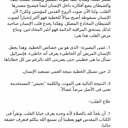
والشيطان يضع أفكاره داخل الإنسان أيضاً فيصبح مصدرها
القلب. ولنا الأن صوت الروح القدس كمؤمنين ولكن!! لأن
الإنسان بسقوطه أصبح ميالاً للخطية فهو أكثر إنحيازاً لصوت
الشيطان المخادع المضلل. وهكذا يخدع قلب الإنسان صاحبه
لذلك يستحق المراقبة الدائمة فهو أشَر المخادعين. ونتاج
مرض القلب هذا هى:
1. عمى البصيرة:- الذى هو من خصائص الخطية. وهذا يجعل
الإنسان المريض أى الخاطىء يعرف أنه خاطىء. فإسرائيل
تسأل ما هى خطيتى حتى يضربنى الله بالرغم من كل خطاياها.
2. حين تتسلل الخطية نتيجة العمى تستعبد الإنسان.
3. النتيجة التالية هى الموت. والكلمة "نجيس" المستخدمة
تعنى فى الأصل مرضاً عضالاً.
علاج القلب:-
1. أن نلجأ لله بالصلاة لأنه وحده يعرف خبايا القلب. ونقرأ فى
الكتاب المقدس فهو يعطينا أن نسمع الله يتكلم فنعرف حقيقة
حالنا.