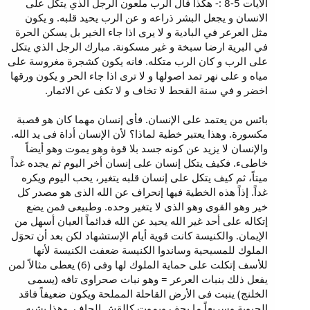
الأيات 5-8 :- هكذا قال الرب ملعون الرجل الذي يتكل على
الانسان و يجعل البشر ذراعه و عن الرب يحيد قلبه. و يكون
مثل العرعر في البادية و لا يرى اذا جاء الخير بل يسكن الحرة
في البرية ارضا سبخة و غير مسكونة. مبارك الرجل الذي يتكل
على الرب و كان الرب متكله. فانه يكون كشجرة مغروسة على
مياه و على نهر تمد اصولها و لا ترى اذا جاء الحر و يكون ورقها
اخضر و في سنة القحط لا تخاف و لا تكف عن الاثمار.
بائس من يعتمد على الإنسان. فأى إنسان مهما كان هو قصبة
مكسورة. وهذا يعتبر خطية لماذا؟ لأن الإنسان أداة فى يد الله.
والإنسان لا يزيد عن كونه جسد بلا قوة وهو يموت وهو أيضاً
خاطىء. فكيف يتكل إنسان على إنسان أخر اليوم ثم يجده غداً
ميتاً، ثم كيف يتكل على إنسان قلبه يتغير، يحب اليوم ويكره
غداً. إذاً هذه الخطية فيها إنحراف عن الله الذى هو مصدر كل
خير وهو القوى وهو الذى لا يتغير وحده. وطبيعى فمن يضع
إتكاله على أحد غير الله يحيد عن الله فدائماً العيان أسهل من
الإيمان. والكنيسة كانت قوية أيام الإستشهاد لكن بعد أن تحوَل
الملوك للمسيحية وساندوا الكنيسة ضعفت الكنيسة لأنها
للأسف إتكلت على حماية الملوك لها وفى (6) يعطى مثالاً لمن
يفعل ذلك بنبات العرعر = وهو نبات صحراوى تافه (يسمى
الخلنج) ينبت فى الأرض القاحلة المملحة ويكون ضعيفاً فاقد
الحيوية وسريعاً ما يجف ويموت كالقش الجاف. وهذا يشبه