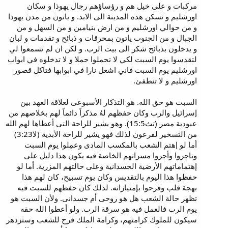
مركبات و على خيل هم و رؤساؤهم رجال يهوذا و سكان
اورشليم و تسكن هذه المدينة الى الابد. و ياتون من مدن يهوذا
و من حوالي اورشليم و من ارض بنيامين و من السهل و من
الجبال و من الجنوب ياتون بمحرقات و ذبائح و تقدمات و لبان
و يدخلون بذبائح شكر الى بيت الرب. و لكن ان لم تسمعوا لي
لتقدسوا يوم السبت لكي لا تحملوا حملا و لا تدخلوه في ابواب
اورشليم يوم السبت فاني اشعل نارا في ابوابها فتاكل قصور
اورشليم و لا تنطفئ.
السبت هو حق الله. هو التذكار الأسبوعى لعلاقة العهد بين
إسرائيل والرب وكان حفظهم لهُ مذكراً دائماً لهم بخلاصهم من
عبودية مصر (تث15:5). وهو يشير للراحة التى أعطاها لهم الله
من التسخير لفرعون لذلك فهو يشير للراحة الأبدية (لا3:23)
أما لو إهتم الشعب بالمكسب المادى وعمِلوا يوم السبت
وتاجروا وأجروا مسراتهم الخاصة فيه يكون هذا دليل على
إهتماماتهم الأرضية الجسدانية وعلى حالتهم المزرية. أما لو
حفظوا هذا اليوم بالتقديس وكان يوم تسبيح، كان لهم هذا
بهجة قلب وفرحوا بإمتيازاته. لذلك كان حفظهم للسبت فيه
تظهر حالة الشعب هل هو روحى أم جسدانى. ولأن السبت هو
يوم الرب فالعمل فيه هو سرقة الرب. ولو أعطوا الله حقه
سيكون للملوك كرامتهم، وكرامة الملك فرح للشعب وستزدهر