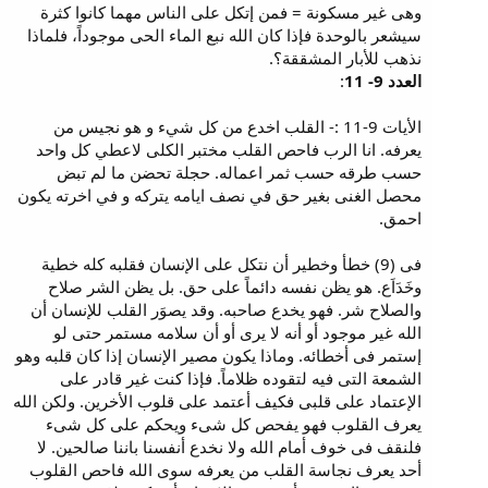
وهى غير مسكونة = فمن إتكل على الناس مهما كانوا كثرة
سيشعر بالوحدة فإذا كان الله نبع الماء الحى موجوداً، فلماذا
نذهب للأبار المشققة؟.
العدد 9- 11
:
الأيات 9-11 :- القلب اخدع من كل شيء و هو نجيس من
يعرفه. انا الرب فاحص القلب مختبر الكلى لاعطي كل واحد
حسب طرقه حسب ثمر اعماله. حجلة تحضن ما لم تبض
محصل الغنى بغير حق في نصف ايامه يتركه و في اخرته يكون
احمق.
فى (9) خطأ وخطير أن نتكل على الإنسان فقلبه كله خطية
وخَدَاَع. هو يظن نفسه دائماً على حق. بل يظن الشر صلاح
والصلاح شر. فهو يخدع صاحبه. وقد يصوَر القلب للإنسان أن
الله غير موجود أو أنه لا يرى أو أن سلامه مستمر حتى لو
إستمر فى أخطائه. وماذا يكون مصير الإنسان إذا كان قلبه وهو
الشمعة التى فيه لتقوده ظلاماً. فإذا كنت غير قادر على
الإعتماد على قلبى فكيف أعتمد على قلوب الأخرين. ولكن الله
يعرف القلوب فهو يفحص كل شىء ويحكم على كل شىء
فلنقف فى خوف أمام الله ولا نخدع أنفسنا باننا صالحين. لا
أحد يعرف نجاسة القلب من يعرفه سوى الله فاحص القلوب