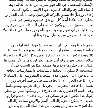
الإنسان المنفصل عن الله فهو يشرب من لذات العالم (وهى
كالماء المالح، والعالم كالبرية، فهذا الإنسان يكون كميت
(جاف روحياً) فلا يشعر بالبركة الروحية). وحينما يأتى الخير لن
يشارك فيه. هكذا أيضاً كل من يثق فى بره وليس فى عمل
نعمة المسيح. أما من يكون إتكاله على الله فله خيرات وفيرة.
وما علينا هو أن نقوم بواجبنا نحو الله وهو يحملنا فى عملنا. ولا
نعود نخاف من كل من يحاول أن يخيفنا أو
يعوَق عملنا وهذا الإنسان يشبه شجرة قوية ثابتة لها جذور
متأصلة وهذه تستطيع أن تسحب كميات وفيرة من العصارة
(8) وهذا عكس العرعر بلا عصارة. فمن يتكل على الله يكون لهُ
سلام عجيب وفرح. ولو أتى عليها الحر لن يدمرها لأن مصدرها
المائى فى جذورها وجذورها عميقة. هذا هو السبب فى أن
المسيحية لا يمكن أن نحياها بالشكليات والممارسات الجافة
بل بالدخول إلى العمق. هذه الشجرة المغروسة على المياه لا
ترى إذا جاء الحر = أى لا تخاف منه فى ترجمة أخرى. ولن
تفشل إذا جاءت التجارب = الحر. بل تزداد تعزيتها وتنمو دائماً
وهى دائمة الإخضرار. هى فى فرح دائم وشكلها يُسر من ينظر
إليها. هذا عكس العرعر يسكن فى برية جافة = بادية وحرارتها
شديدة = يسكنُ الحرَة (العالم بألمه) والأرض مملحة (العالم
بملذاته) = سبخة. ومن يشرب من هذا الماء المملح يعطش.