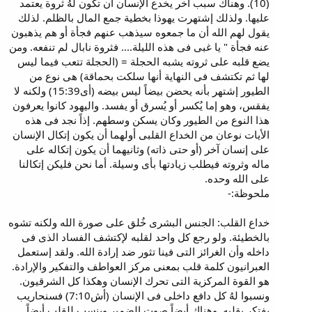
(10). وهناك سبب أخر يخدع الإنسان أن تكون لهُ ثروة يعتمد
عليها. ولذلك إشتهرت يهوذا بخطية جمع المال بالظلم. لذلك
يقول لهم الله أن ما جمعوه سيذهب عنهم فجأة أو هم يذهبون
عنه فجأة " يا غبى فى هذه الليلة.... فثروة نابال لم تنفعه. ومن
يضع قلبه على ثروته يشبه الحجلة = (الحجلة تتعب فيما ليس
لها ثم تكتشف فى النهاية أنها سلكت بحماقة) هى نوع من
الطيور إشتهر بأنه يحضن بيضاً ليس بيضه (أى15:39) ولكنه لا
يفقس، وهو إما يُكسر أو يُسرق أو يفسد. واليهود كانوا يعرفون
هذا النوع من الطيور وكان يسكن وسطهم. إذاً نجد فى هذه
الأيات نوعان من الخداع القلبى أولهما أن يكون إتكال الإنسان
على إنسان آخر (أو حتى ذاته) وثانيهما أن يكون إتكاله على
ماله وثروته فيطلب زيادتها بأى وسيلة. أما نحن فليكن إتكالنا
على الله وحده.
ملحوظة:-
خداع القلب: الجنس البشرى خُلق على صورة الله ولكنه تشوه
بالخطيئة. ولو رجع كل واحد لقلبه لإكتشف الفساد الذى فى
داخله وأن الغرائز التى فينا تثور ضد إرادة الله. ولقد إستعمل
العبرانيون كلمة قلب بمعنى مركز العواطف والتفكير والإرادة.
هو القوة المركزية التى تحرك الإنسان وهكذا كل الشرقيون.
ونسبوا لهُ كل دافع داخلى فى الإنسان (أش7:10) فسنحاريب
يفتكر بقلبه. وهناك أيضاً صوت الضمير وينسب للقلب أيضاً.