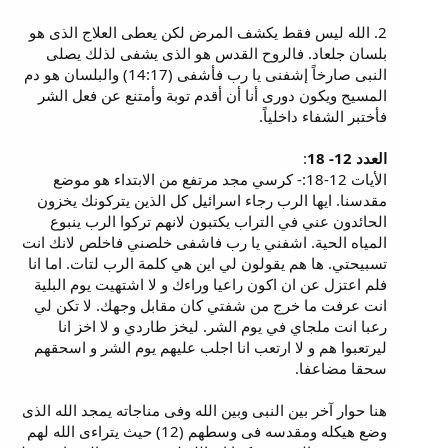
2. الله ليس فقط يكشف المرض لكن يعطى العلاج الذى هو
بلسان جلعاد. فالروح القدس هو الذى يشفى لذلك يصلى
النبى صارخاً إشفنى يا رب فأشفى (14:17) والبلسان هو دم
المسيح ويكون دورى أنا أن أقدم توبة وأمتنع عن فعل الشر
فأختبر الشفاء داخلياً.
العدد 12- 18
:
الأيات 12-18:- كرسي مجد مرتفع من الابتداء هو موضع
مقدسنا. ايها الرب رجاء اسرائيل كل الذين يتركونك يخزون
الحائدون عني في التراب يكتبون لانهم تركوا الرب ينبوع
المياه الحية. اشفني يا رب فاشفى خلصني فاخلص لانك انت
تسبيحتي. ها هم يقولون لي اين هي كلمة الرب لتات. اما انا
فلم اعتزل عن ان اكون راعيا وراءك و لا اشتهيت يوم البلية
انت عرفت ما خرج من شفتي كان مقابل وجهك. لا تكن لي
رعبا انت ملجاي في يوم الشر. ليخز طاردي و لا اخز انا
ليرتعبوا هم و لا ارتعب انا اجلب عليهم يوم الشر و اسحقهم
سحقا مضاعفا.
هنا حوار آخر بين النبى وبين الله وفى مناجاته يمجد الله الذى
وضع هيكله ومقدسه فى وسطهم (12) حيث يتراءى الله لهم