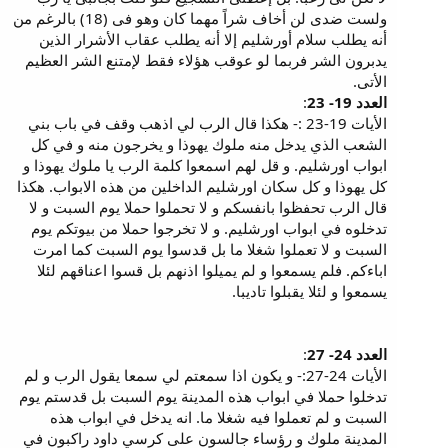
ولست ضدى لن أخاف شراً مهما كان وهو فى (18) بالرغم من
أنه يطلب سلام أورشليم إلا أنه يطلب عقاب الأشرار الذين
يدبرون الشر فربما لو عوقب هؤلاء فقط لإمتنع الشر العظيم
الأتى.
العدد 19- 23
:
الأيات 19-23 :- هكذا قال الرب لي اذهب وقف في باب بني
الشعب الذي يدخل منه ملوك يهوذا و يخرجون منه و في كل
ابواب اورشليم. و قل لهم اسمعوا كلمة الرب يا ملوك يهوذا و
كل يهوذا و كل سكان اورشليم الداخلين من هذه الابواب. هكذا
قال الرب تحفظوا بانفسكم و لا تحملوا حملا يوم السبت و لا
تدخلوه في ابواب اورشليم. و لا تخرجوا حملا من بيوتكم يوم
السبت و لا تعملوا شغلا ما بل قدسوا يوم السبت كما امرت
اباءكم. فلم يسمعوا و لم يميلوا اذنهم بل قسوا اعناقهم لئلا
يسمعوا و لئلا يقبلوا تاديبا.
العدد 24- 27
:
الأيات 24-27:- و يكون اذا سمعتم لي سمعا يقول الرب و لم
تدخلوا حملا في ابواب هذه المدينة يوم السبت بل قدستم يوم
السبت و لم تعملوا فيه شغلا ما. انه يدخل في ابواب هذه
المدينة ملوك و رؤساء جالسون على كرسي داود راكبون في