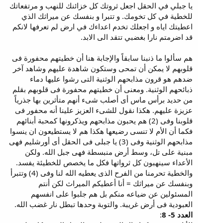
يا جبلي في الحقل اجعل ثروتك كل خزائنك للنهب و مرتفعاتك
للخطية في كل تخومك. و تتبرا و بنفسك عن ميراثك الذي
اعطيتك اياه و اجعلك تخدم اعداءك في ارض لم تعرفها لانكم
قد اضرمتم نارا بغضبي تتقد الى الابد.
هم سألوا ما ذنبنا سابقاً والإجابة هنا أن خطيتهم محفورة فى
قلوبهم لا يمكن أن تمحى وستكون شاهدة عليهم وشاهد آخر
ضدهم هو قرون مذابحهم الوثنية التى رشوا عليها دماء
ذبائحهم الوثنية. ومعنى أن خطيتهم محفورة فى قلوبهم بقلم
من حديد برأس ماس أى أصلب شىء أنهم متأثرين بها جذرياً
عزيزة عليهم. هكذا نقول للشىء العزيز علينا أنه محفور فى
قلوبنا وفى (2) هم يحبون مذابحهم ويذكرونها كمحبة أبنائهم
فكما أن الأم لا تنسى رضيعها هكذا هم لا يستطيعون ان ينسوا
مذابحهم الوثنية وفى (3) يا جبلى فى الحقل أى أورشليم فهى
مبنية على تل، وسط أرض منبسطة فهى جبل الله. ولكن
الأعداء سينهبون كل ثرواتها فكل ما يخصص للخطيئة يفسد.
والخطية تحرمنا من الفرح الذى يعطيه الله لنا وفى (4) وتتبرأ
وبنفسك عن ميراثك = أنا أعطيكم الميراث لكن أنتم
المسئولين عن ضياعه منكم بل هم جلبوا على انفسهم
العبودية فى أرض غريبة. والتوبة وحدها تبطل نار غضب الله.
العدد 5- 8
: