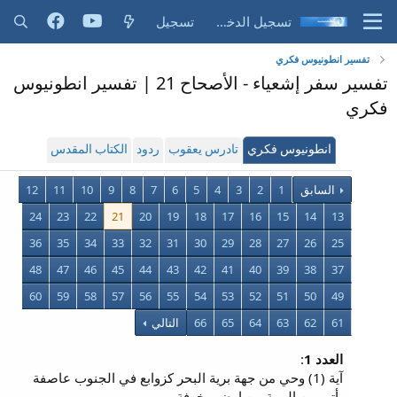
تسجيل الدخول
تسجيل
تفسير انطونيوس فكري
تفسير سفر إشعياء - الأصحاح 21 | تفسير انطونيوس
فكري
انطونيوس فكري
تادرس يعقوب
ردود
الكتاب المقدس
السابق
1
2
3
4
5
6
7
8
9
10
11
12
24
23
22
21
20
19
18
17
16
15
14
13
36
35
34
33
32
31
30
29
28
27
26
25
48
47
46
45
44
43
42
41
40
39
38
37
60
59
58
57
56
55
54
53
52
51
50
49
61
62
63
64
65
66
التالي
العدد 1
:
آية (1) وحي من جهة برية البحر كزوابع في الجنوب عاصفة
يأتي من البرية من ارض مخوفة.