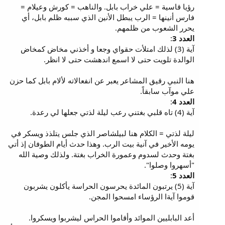
رؤيا قاسية = علي خراب بابل. والناهب = كورش وعيلام =
فارس أنينها = الرب يبطل الأنين الذي سببه ظلم بابل، أي
يحرر الشعوب من ظلمهم.
العدد 3
:
آية (3) لذلك امتلأت حقواي وجعا و أخذني مخاض كمخاض
الوالدة تلويت حتى لا اسمع اندهشت حتى لا انظر.
هنا النبي رقيق المشاعر يعبر عن انفعالاته لألام بابل كما حزن
علي موآب سابقاً.
العدد 4
:
آية (4) تاه قلبي بغتني رعب ليلة لذتي جعلها لي رعدة.
ليلة لذتي = الكلام هنا لبيلشاصر الذي جلس يتلذذ ويسكر في
يومه الأخير في آنية بيت الرب. وهذا حدث أيام الطوفان إذ أتي
بغتة وحدث لسدوم وعمورة الخراب بغتة. ولذلك وصية الله
"أسهروا وصلوا".
العدد 5
:
آية (5) يرتبون المائدة يحرسون الحراسة يأكلون يشربون
قوموا آيةا الرؤساء امسحوا المجن.
أعد البابليين الموائد وأقاموا الحراس ليشربوا ويسكروا.