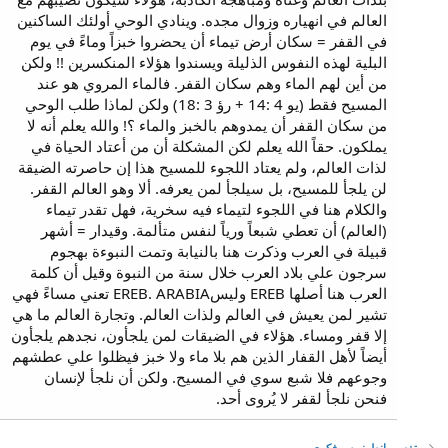
العالم في انهياره وزوال مجده. وينادي الوحي أولئك الساكنين
في القفر = سكان أرض تيماء أن يحضروا خبزاً وماءً في يوم
البلية لهذه النفوس الذليلة ويسندوا هؤلاء المنكسرين !! ولكن
من أين لهم الماء وهم سكان القفر. فالماء المروي هو عند
المسيح فقط (يو 4 :14 + رؤ 3 :18) ولكن لماذا طلب الوحي
من سكان القفر أن يمدوهم بالخبز والماء ؟! والله يعلم أنه لا
يملكون. حقاً الله يعلم لكن المشكلة أن من أعتاد الحياة في
لذات العالم، ولم يعتاد اللجوء للمسيح هذا إن حاصرته الضيقة
لن يلجأ للمسيح، بل سيلجأ لمن يعرفه. ألا وهو العالم القفر.
والكلام هنا في اللجوء لتيماء فيه سخرية، فهل تقدر تيماء
(العالم) أن تعطي شبعاً ورياً لنفس متألمة. وقيدار = أشهر
قبيلة في العرب وذكرت هنا بالنيابة وتمت النبوءة بهجوم
سرجون علي بلاد العرب خلال سنة من النبوة وقيل أن كلمة
العرب هنا أصلها EREB وليسEREB. ARABIA تعني مساءً فهي
تشير لمن يعيش في العالم ولذات العالم. وتجارة العالم ما هي
إلا قفر ومساء. هؤلاء في الضيقات لمن يلجأون، نجدهم يلجأون
أيضاً لأهل القفار الذين هم بلا ماء ولا خبز فيظلوا علي عطشهم
وجوعهم فلا شبع سوي في المسيح. ولكن أن نلجأ لإنسان
فنحن نلجأ لقفر لا يُروى أحد.
تفسير انطونيوس فكري