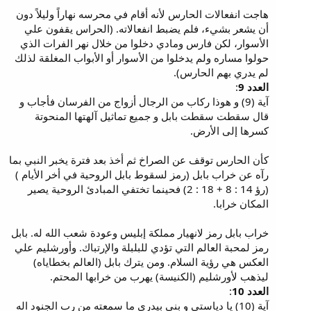
هاجت انفعالات الحارس لأنه أقام في محرسه نهاراً وليلاً دون
أن يشعر بشيء، فلم يضبط انفعالاته. (الحراس يقفون علي
الأسوار، لكن فارس ومادي دخلوا من خلال نهر الفرات الذي
حولوا مساره ولم يدخلوا من الأسوار أو الأبواب المغلقة لذلك
لم يدري بهم الحارس).
العدد 9
:
آية (9) و هوذا ركاب من الرجال أزواج من الفرسان فأجاب و
قال سقطت سقطت بابل و جميع تماثيل آلهتها المنحوتة
كسرها إلى الأرض.
كأن الحارس توقف عن الصراخ ثم أخذ بعد فترة يخبر النبي بما
رآه عن خراب بابل (رمز لسقوط بابل الروحية في أخر الأيام )
(رؤ 14 : 8 + 18 : 2) فحينما تختفي المبادئ الروحية يصير
المكان خرابا.
خراب بابل رمز لانهيار مملكة إبليس وعودة شعب الله له. بابل
رمز لمحبة العالم التي تؤدي للبلبلة والإرتباك. وأورشليم علي
العكس هي رؤية السلام. ومن يترك بابل (العالم بخطاياه)
ليذهب لأورشليم (الكنيسة) يهرب من خرابها المحتم.
العدد 10
:
آية (10) يا دياستي و بني بيدري ما سمعته من رب الجنود اله