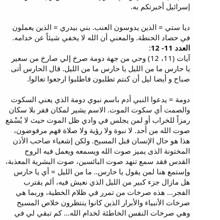
إسرائيل أخبرتكم به.
ديا ستي = الذين يدوسون العنب. بني بيدري = الذين يعملون
في حصاد الحنطة. والمعني أن الله لا يخفي شيئاً عن خدامه.
العدد 11- 12
:
آيات (11، 12) وحي من جهة دومة صرخ إلي صارخ من سعير
يا حارس ما من الليل يا حارس ما من الليل. قال الحارس أتى
صباح و أيضا ليل أن كنتم تطلبون فاطلبوا ارجعوا تعالوا.
دومة = يدعوا النبي أدم باسم نبوي دومة الذي يعني السكوت
والصمت أي سكوت الموت. الاسم يشير لمكان قفر بلا سكان
رمزاً للخراب أو لمن يجلس في وادي ظل الموت حيث لا يُسْمَع
صوت الله من أحد. لا نبوة ولا رؤية ولا صلاة فهم مرفوضون،
هذا هو حال الإنسان قبل المسيح. ولكن إشعياء صاحب الأذن
المختونة الذى يميز صوت الله ويسمعه ويعمل فيه الروح
القدس فقد سمع تنهد صوت البائسين، صوت البشرية المعذبة،
وإستمع هنا لمن يقول يا حارس.. ما من الليل = أي يا حارس
هل مازال جزء كبير من الليل الذي نعيش فيه، ألم يقترب
الفجر... هذه صرخات من تمرر في ظلام الخطية، وربما هي
صرخات الأنبياء والأبرار الذين كانوا ينتظرون خلاص المسيح
وهي صرخات النفس الخاطئة لخدام الله... كم تبقي لي في