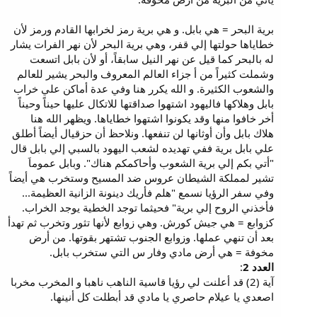
برية البحر = هي بابل. و هي برية رمز لخرابها القادم ورمز لأن
خطاياها حولتها إلي قفر، وهي برية البحر لأن نهر الفرات يشار
له بالبحر كما قيل عن نهر النيل سابقاً، أو لأن بابل اتسعت
وشملت كثيراً من أ جزاء العالم المعروف والبحر يشير للعالم
والشعوب الكثيرة. و الله يكرر هنا وفي عدة أماكن علي خراب
بابل وهلاكها فاليهود اشتهوا صداقتها للاتكال عليها حيناً وحيناً
أخر خافوا منها وقد يكونوا اشتهوا خطاياها. ويظهر الله هنا
هلاك بابل وأن أوثانها لن تنفعها. ونلاحظ أن حزقيال أيضاً أطلق
علي بابل برية ففي تهديده لشعب اليهود بالسبي إلي بابل قال
"أتي بكم إلي برية الشعوب وأحاكمكم هناك". وبابل عموماَ
تشير لمملكة الشيطان عروس ضد المسيح وستخرب هي أيضاً
وفي سفر الرؤيا نسمع "هلم فأريك دينونة الزانية العظيمة...
فأخذني الروح إلي برية" فحيثما توجد الخطية يوجد الخراب.
كزوابع = هي جيش كورش. وهي زوابع لأنها تثور وتخرب ثم تهدأ
بعد أن تنهي عملها. وزوابع الجنوب تشتهر بقوتها. من أرض
مخوفة = هي أرض مادي وفار س التي ستخرب بابل.
العدد 2
:
آية (2) قد أعلنت لي رؤيا قاسية الناهب ناهبا و المخرب مخربا
اصعدي يا عيلام حاصري يا مادي قد أبطلت كل أنينها.