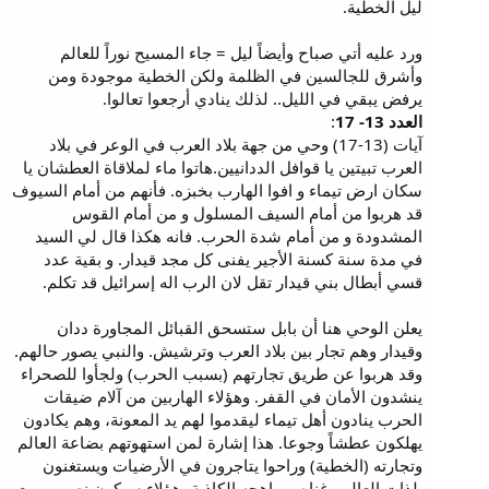
ليل الخطية.
ورد عليه أتي صباح وأيضاً ليل = جاء المسيح نوراً للعالم
وأشرق للجالسين في الظلمة ولكن الخطية موجودة ومن
يرفض يبقي في الليل.. لذلك ينادي أرجعوا تعالوا.
العدد 13- 17
:
آيات (13-17) وحي من جهة بلاد العرب في الوعر في بلاد
العرب تبيتين يا قوافل الددانيين.هاتوا ماء لملاقاة العطشان يا
سكان ارض تيماء و افوا الهارب بخبزه. فأنهم من أمام السيوف
قد هربوا من أمام السيف المسلول و من أمام القوس
المشدودة و من أمام شدة الحرب. فانه هكذا قال لي السيد
في مدة سنة كسنة الأجير يفنى كل مجد قيدار. و بقية عدد
قسي أبطال بني قيدار تقل لان الرب اله إسرائيل قد تكلم.
يعلن الوحي هنا أن بابل ستسحق القبائل المجاورة ددان
وقيدار وهم تجار بين بلاد العرب وترشيش. والنبي يصور حالهم.
وقد هربوا عن طريق تجارتهم (بسبب الحرب) ولجأوا للصحراء
ينشدون الأمان في القفر. وهؤلاء الهاربين من آلام ضيقات
الحرب ينادون أهل تيماء ليقدموا لهم يد المعونة، وهم يكادون
يهلكون عطشاً وجوعا. هذا إشارة لمن استهوتهم بضاعة العالم
وتجارته (الخطية) وراحوا يتاجرون في الأرضيات ويستغنون
بلذات العالم وغناه ومباهجه الكاذبة، هؤلاء سيكون نصيبهم مع