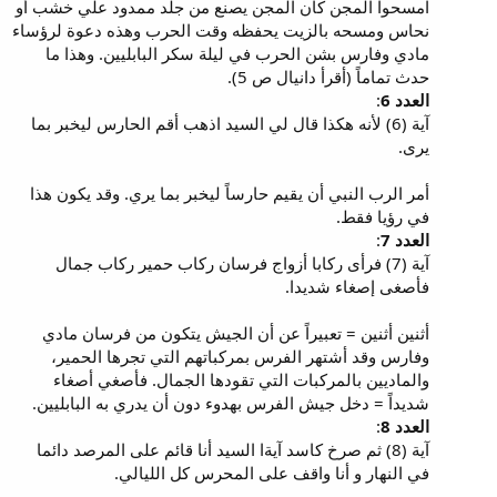
امسحوا المجن كان المجن يصنع من جلد ممدود علي خشب أو
نحاس ومسحه بالزيت يحفظه وقت الحرب وهذه دعوة لرؤساء
مادي وفارس بشن الحرب في ليلة سكر البابليين. وهذا ما
حدث تماماً (أقرأ دانيال ص 5).
العدد 6
:
آية (6) لأنه هكذا قال لي السيد اذهب أقم الحارس ليخبر بما
يرى.
أمر الرب النبي أن يقيم حارساً ليخبر بما يري. وقد يكون هذا
في رؤيا فقط.
العدد 7
:
آية (7) فرأى ركابا أزواج فرسان ركاب حمير ركاب جمال
فأصغى إصغاء شديدا.
أثنين أثنين = تعبيراً عن أن الجيش يتكون من فرسان مادي
وفارس وقد أشتهر الفرس بمركباتهم التي تجرها الحمير،
والماديين بالمركبات التي تقودها الجمال. فأصغي أصغاء
شديداً = دخل جيش الفرس بهدوء دون أن يدري به البابليين.
العدد 8
:
آية (8) ثم صرخ كاسد آيةا السيد أنا قائم على المرصد دائما
في النهار و أنا واقف على المحرس كل الليالي.