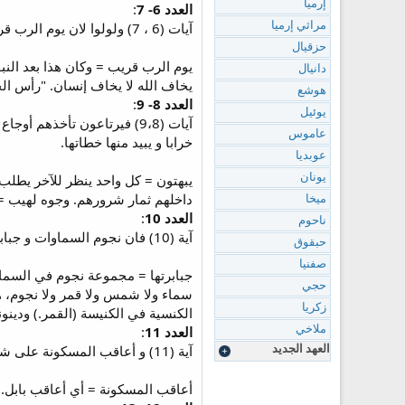
إرميا
العدد 6- 7
:
آيات (6 ، 7) ولولوا لان يوم الرب قريب قادم كخراب من القادر على كل شيء. لذلك ترتخي كل الأيادي و يذوب كل قلب إنسان.
مراثي إرميا
حزقيال
دانيال
يخاف الله لا يخاف إنسان. "رأس الح
هوشع
العدد 8- 9
:
يوئيل
آيات (9،8) فيرتاعون تأخذ
عاموس
خرابا و يبيد منها خطاتها.
عوبديا
يبهتون = كل واحد ينظر للآخر يطلب
يونان
داخلهم ثمار شرورهم. وجوه لهيب =
ميخا
العدد 10
:
ناحوم
آية (10) فان نجوم السماوات و جبابرتها لا تبرز نورها تظلم الشمس عند طلوعها و القمر لا يلمع بضوئه.
حبقوق
صفنيا
جبابرتها = مجموعة نجوم في السماء 
حجي
سماء ولا شمس ولا قمر ولا نجوم، هم
زكريا
الكنسية في الكنيسة (القمر.) ودينونه باب
العدد 11
:
ملاخي
آية (11) و أعاقب المسكونة على شرها و المنافقين على أثمهم و أبطل تعظم المستكبرين و أضع تجبر العتاة.
العهد الجديد
أعاقب المسكونة = أي أعاقب بابل. ف