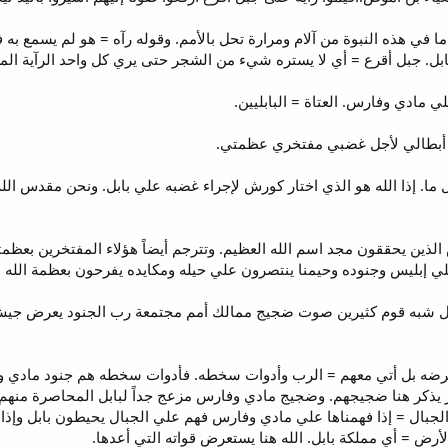
في هذه النبوة من آلام ومرارة تحل بالأمم. وقوله رآه = هو لم يسمع به فقط
بابل. جبل أقرع = أي لا يستره شيء من الشجر حتى يري كل واحد الرآية الم
علي مادي وفارس. العتاة = البابليين.
. إذا الله هو الذي اختار كورش لإجراء غضبه علي بابل. ونحن مقدس الله
ن يحققون مجد اسم الله العظيم. وتترجم أيضاً هؤلاء المفتخرين بعظمتي
لي إبليس وجنوده وحيمنا ينتصرون علي حيله ومكايده يفرحون بعظمة الله 
ى الجبال شبه قوم كثيرين صوت ضجيج ممالك أمم مجتمعة رب الجنود يعرض 
عرضه بل أتي معهم = الرب وأدوات سخطه. فأدوات سخطه هم جنود مادي وف
يذكر هنا ضجيجهم. وضجيج مادي وفارس مزعج جداً لبابل المحاصرة منهم. 
بال = إذا فهمناها علي مادي وفارس فهم علي الجبال يحيطون بابل وإذا 
أرض = أي مملكة بابل. الله هنا يستعرض قواته التي أعدها.