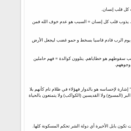
خي كل الأيدي = بعد الضربة. يذوب قلب كل إنسان = السبب هو عدم خوف الله فمن
هوذا يوم الرب قادم قاسيا بسخط و حمو غضب ليجعل الأرض
سبب سقوطهم هو خطاياهم. يتلوون كوالدة = فهم حاملين
وجوههم.
شارة لإحساسه هو بالدوار فهؤلاء في ظلام تام كأنهم بلا
 (المسيح) ولا القديسين (الكواكب) ولا يتمتعون بالحياة
 تكون بابل الأخيرة أي دولة الشر تحكم المسكونة كلها.