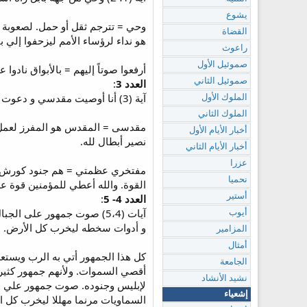
يشوع
وحي = تترجم ثقل أو حمل. لصعوبة ما 
القضاة
هو نداء لرؤساء الأمم ليزحفوا إلي 
راعوث
صموئيل الأول
أرفعوا صوتاً إليهم = بالأبواق نادوا 
صموئيل الثاني
العدد 3
:
آية (3) أنا أوصيت مقدسي و دعوت أبطالي لأجل غضبي مفتخري عظمتي.
الملوك الأول
الملوك الثاني
مقدسى = المقدس هو المفرز لعمل ما
أخبار الأيام الأول
نصير أبطال لله.
أخبار الأيام الثاني
عزرا
مفتخري عظمتي = هم جنود كورش الذي
نحميا
القوة. والله أعطي للمؤمنين قوة ع
أستير
العدد 4- 5
:
آيات (5،4) صوت جمهور عل
أيوب
و أدوات سخطه ليخرب كل الأرض.
المزامير
أمثال
كل هذا الجمهور أتي به الرب ويست
الجامعة
أقصي السموات. ولأنهم جمهور كثير 
نشيد الأنشاد
لإبليس وجنوده. صوت جمهور علي الج
إشعياء
السماويات مرنما مهللا ليخرب كل ال