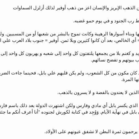
 رب الجنود و في يوم حمو غضبه.
ها وبناء أسوارها الرهيبة وكانت تموج بالبشر من شعبها أو من المسبيين.
أي الخالص، بعد أن كانوا كثيرين وبلا ثمن. أوفير = جنوب بلاد العرب علي 
ون كظبي طريد و كغنم بلا من يجمعها يلتفتون كل واحد إلى شعبه و يهربون كل و
ب بيوتهم و تفضح نسائهم.
كان مكون من كل الشعوب، ولم يكن قلبهم علي بابل، فحينما جاءت الضربة ت
ا المرة.
ب الذي يكسر بابل أي مادي وفارس ولكن اشتهرت الدولة بعد ذلك باسم فا
بل في نهآية الأيام. وَوُجِد في كتابة لكورش لجنوده "أنا أعرف أنكم ما ج