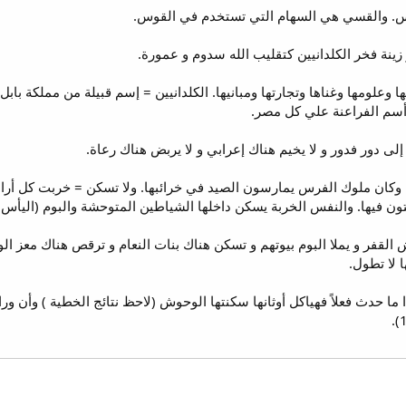
. والقسي هي السهام التي تستخدم في القوس.
ِها وعلومها وغناها وتجارتها ومبانيها. الكلدانيين = إسم قبيلة من مملكة ب
 أسم الفراعنة علي كل مصر.
رها وكان ملوك الفرس يمارسون الصيد في خرائبها. ولا تسكن = خربت كل أراض
يتون فيها. والنفس الخربة يسكن داخلها الشياطين المتوحشة والبوم (اليأس)
هناك وحوش القفر و يملا البوم بيوتهم و تسكن هناك بنات النعام و ترقص هناك 
 لا تطول.
ا حدث فعلاً فهياكل أوثانها سكنتها الوحوش (لاحظ نتائج الخطية ) وأن و