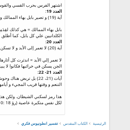
اشتهر الفرس بحرب القسي والقوس
العدد 19
:
آية (19) و تصير بابل بهاء الممالك و زينة فخر الكلدانيين كتقليب الله سدوم و عمورة.
بابل بهاء الممالك = هي كذلك لقِدَم
الكلدانيين علي كل بابل، كما أطلق
العدد 20
:
آية (20) لا تعمر إلى الأبد و لا تسكن إلى دور فدور و لا يخيم هناك إعرابي و لا يربض هناك رعاة.
لا تعمر إلي الأبد = اندثرت كل أثا
الجن يسكن في خرائبها فكانوا لا يب
العدد 21- 22
:
آيات (21، 22) بل تربض 
التنعم و وقتها قريب المجيء و أيامها
هذا رمز لسكني الشيطان. ولكن هذا م
لكل نفس متكبرة عاصية (رؤ 18 :10).
الرئيسية
الكتاب المقدس
تفسير انطونيوس فكري