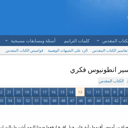
لكتاب المقدس
كلمات الترانيم
أسئلة ومسابقات مسيحية
تفاسير الكتاب المقدس
الرد على الشبهات الوهمية
قواميس الكتاب المقدس
الكتاب المقدس
22
21
20
19
18
17
16
15
14
13
12
11
10
9
8
55
54
53
52
51
50
49
48
47
46
45
44
43
42
41