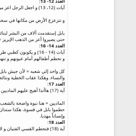
العدد 12- 13
:
آيات (12، 13) و اجعل الرجل اعز من الذهب الإبريز والإنسان اعز من ذهب أوفير لذلك أزلزل السماوات
و تتزعزع الأرض من مكانها في سخط
بابل إستقدمت ألاف من البشر لبنائ
حتى يصيروا أعز من الذهب الإبريز = 
العدد 14- 16
:
آيات (14 - 16) و يكون
و تحطم أطفالهم أمام عيونهم و تنه
كل واحد إلي شعبه = لأن جيش بابل 
والنساء. وهكذا عقاب الخطية ونتائجه
العدد 17
:
آية (17) هاأنذا أهيج عليهم الماديين الذين لا يعتدون بالفضة و لا يسرون بالذهب.
الماديين = هنا نبوة واضحة بالشع
حطموا بابل في قسوة، هكذا ستدان با
وإنساناً مهذبا.
العدد 18
:
آية (18) فتحطم القسي الفتيان و لا يرحمون ثمرة البطن لا تشفق عيونهم على الأولاد.