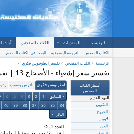
الرئيسية
المنتديات
الكتاب المقدس
آيات ا
الكتاب المقدس
الترجمة اليسوعية
البحث في الكتاب المقدس
الرئيسية
الكتاب المقدس
تفسير انطونيوس فكري
تفسير سفر إشعياء - الأصحاح 13 | تفسير انطونيوس فكري
أسفار الكتاب
انطونيوس فكري
تادرس يعقوب
ردود
المقدس
السابق
1
2
3
4
5
6
7
العهد القديم
40
39
38
37
36
35
34
التكوين
الخروج
التالي
لاويين
العدد 1- 2
:
العدد
آية (1، 2) وحي من جهة بابل رآه اشعياء بن أموص.أقيموا رآية على جبل اقرع ارفعوا صوتا إليهم أشيروا باليد ليدخلوا أبواب العتاة.
التثنية