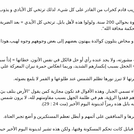
يوم الرب قريب = وكان هذا بعد النبوة بحوالي 200 سنة. ولولوا هذه لأهل بابل. ترت
كمة مخافة الله".
هم أوجاع و مخاض يتلوون كوالدة يبهتون بعضهم إلى بعض وجوههم وجوه لهيب.
 مشورته، ولا يجد عنده رأي أو حل فالكل في نفس الأتون. خطاتها = إذاً 
 الخجل بسبب إنكسارهم الشديد، وربما انعكاس حمرة نيران المعركة علي 
تسمي الجبار. وهذه الأقوال قد تكون مجازية كمن يقول "الأرض بتلف بيَ" إ
 فقدوا الرؤية، هم في ظلمة الجهل بسبب مقاومتهم لله، لا يرون شمس البر
ل هذه رمزاً لدينونة اليوم الأخير (مت 24 : 29).
بابل كانت تحكم المسكونة وقتها، ولكن هذه تشير لدينونة اليوم الأخير حيت