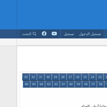
تسجيل الدخول
تسجيل
البحث
33
32
31
30
29
28
27
26
25
24
23
66
65
64
63
62
61
60
59
58
57
56