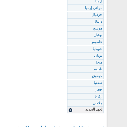
إرميا
مراثي إرميا
حزقيال
دانيال
هوشع
يوئيل
عاموس
عوبديا
يونان
ميخا
ناحوم
حبقوق
صفنيا
حجي
زكريا
ملاخي
العهد الجديد