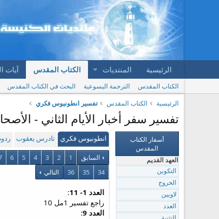
الرئيسية
المنتديات
الكتاب المقدس
آيات ا
الكتاب المقدس
الترجمة اليسوعية
البحث في الكتاب المقدس
الرئيسية
الكتاب المقدس
تفسير انطونيوس فكري
تفسير سفر أخبار الأيام الثاني - الأصحاح 9 | تفسير انطونيوس ف
أسفار الكتاب
انطونيوس فكري
تادرس يعقوب
ردود
المقدس
السابق
1
2
3
4
5
6
7
العهد القديم
34
35
36
التالي
التكوين
الخروج
العدد 1- 11
:
لاويين
راجع تفسير 1مل 10
العدد
العدد 9
:
التثنية