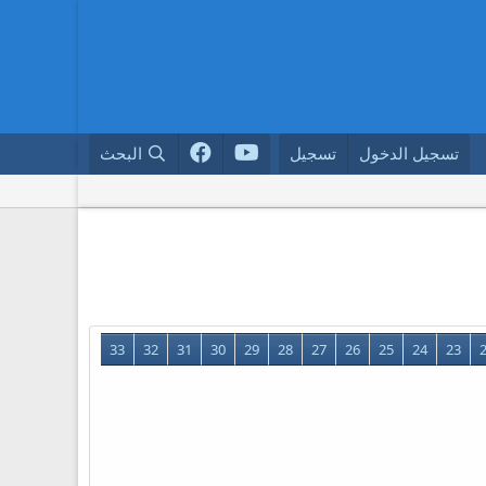
تسجيل الدخول
تسجيل
البحث
33
32
31
30
29
28
27
26
25
24
23