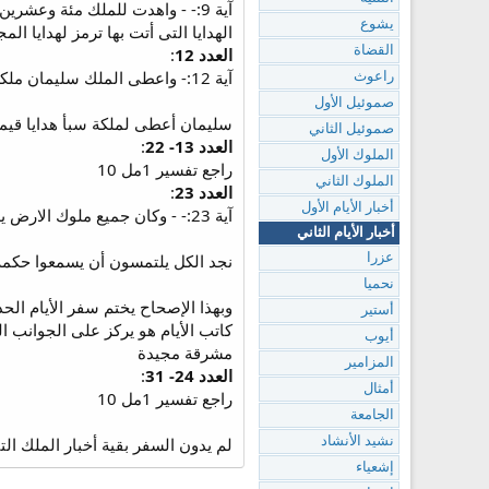
آية 9:- - واهدت للملك مئة وعشرين وزنة ذهب واطيابا كثيرة جدا وحجارة كريمة ولم يكن مثل ذلك الطيب الذي اهدته ملكة سبا للملك سليمان.
يشوع
الهدايا التى أتت بها ترمز لهدايا ال
القضاة
العدد 12
:
آية 12:- واعطى الملك سليمان ملكة سبا كل مشتهاها الذي طلبت فضلا عما اتت به الى الملك فانصرفت وذهبت الى ارضها هي وعبيدها.
راعوث
صموئيل الأول
سليمان أعطى لملكة سبأ هدايا قيمة ب
صموئيل الثاني
العدد 13- 22
:
الملوك الأول
راجع تفسير 1مل 10
الملوك الثاني
العدد 23
:
أخبار الأيام الأول
آية 23:- - وكان جميع ملوك الارض يلتمسون وجه سليمان ليسمعوا حكمته التي جعلها الله في قلبه.
أخبار الأيام الثاني
نجد الكل يلتمسون أن يسمعوا حكمة
عزرا
نحميا
وبهذا الإصحاح يختم سفر الأيام الح
أستير
كاتب الأيام هو يركز على الجوانب ا
أيوب
مشرقة مجيدة
المزامير
العدد 24- 31
:
أمثال
راجع تفسير 1مل 10
الجامعة
لم يدون السفر بقية أخبار الملك ا
نشيد الأنشاد
إشعياء