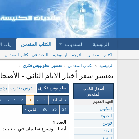
الرئيسية
المنتديات
الكتاب المقدس
آيات ا
الكتاب المقدس
الترجمة اليسوعية
البحث في الكتاب المقدس
الرئيسية
الكتاب المقدس
تفسير انطونيوس فكري
تفسير سفر أخبار الأيام الثاني - الأصحاح 3 | تفسير انطونيوس ف
أسفار الكتاب
انطونيوس فكري
تادرس يعقوب
ردود
المقدس
السابق
1
2
3
4
5
6
7
العهد القديم
34
35
36
التالي
التكوين
الخروج
العدد 1
:
لاويين
آية 1:- وشرع سليمان في بناء بيت الرب في اورشليم في جبل المريا حيث تراءى لداود ابيه حيث هيا داود مكانا في بيدر ارنان اليبوسي.
العدد
التثنية