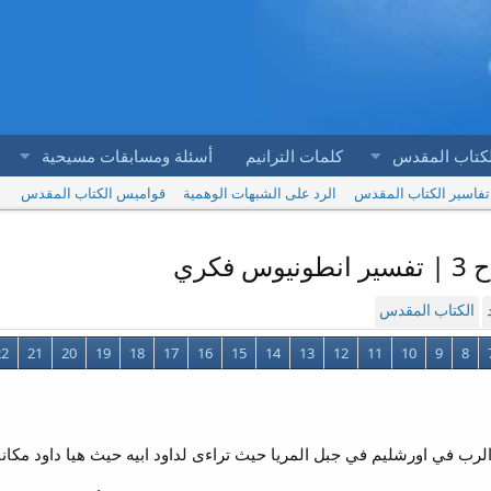
لكتاب المقدس
كلمات الترانيم
أسئلة ومسابقات مسيحية
تفاسير الكتاب المقدس
الرد على الشبهات الوهمية
قواميس الكتاب المقدس
كري
الكتاب المقدس
22
21
20
19
18
17
16
15
14
13
12
11
10
9
8