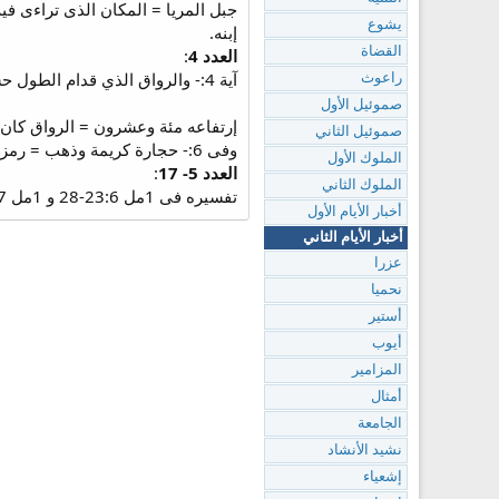
يشوع
إبنه.
القضاة
العدد 4
:
آية 4:- والرواق الذي قدام الطول حسب عرض البيت عشرون ذراعا وارتفاعه مئة وعشرون وغشاه من داخل بذهب خالص.
راعوث
صموئيل الأول
إرتفاعه مئة وعشرون = الرواق كان أمام القدس ولم يذكر
صموئيل الثاني
وفى 6:- حجارة كريمة وذهب = رمز للسماء (رؤ 18:21-21) فروايم = مكان ما فى الشرق غير معروف.
الملوك الأول
العدد 5- 17
:
الملوك الثاني
تفسيره فى 1مل 23:6-28 و 1مل 15:7-22.
أخبار الأيام الأول
أخبار الأيام الثاني
عزرا
نحميا
أستير
أيوب
المزامير
أمثال
الجامعة
نشيد الأنشاد
إشعياء