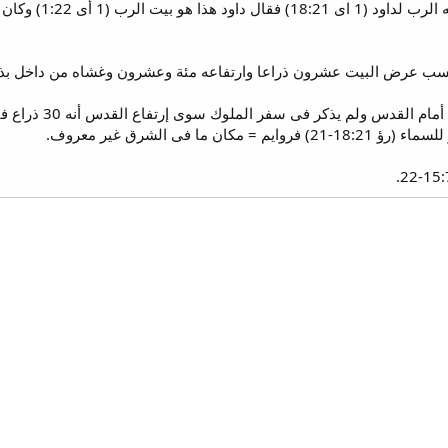
جبل المريا = المك
 فى سفر الملوك سوى إرتفاع القدس أنه 30 ذراع فيبدو أن الرواق كان مبنى مستقل مرتفع أمام القدس.