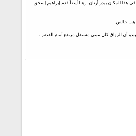
ان الذى تراءى فيه الرب لداود (1 اى 18:21) فقال داود هذا هو بيت الرب (1 أى 1:22) وكان فى هذا المكان بيدر أرنان. وهنا أيضاً قدم إبراهيم إسحق