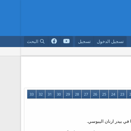
تسجيل الدخول
تسجيل
البحث
33
32
31
30
29
28
27
26
25
24
23