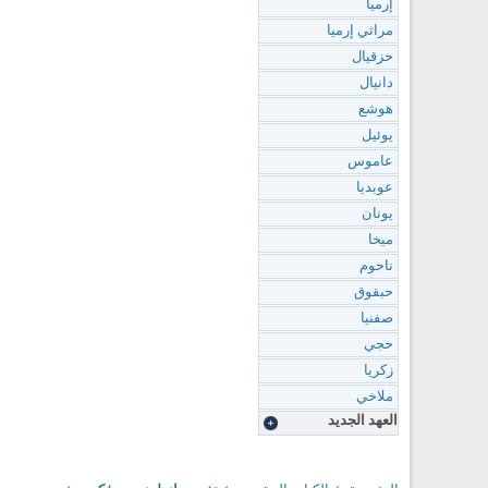
إرميا
مراثي إرميا
حزقيال
دانيال
هوشع
يوئيل
عاموس
عوبديا
يونان
ميخا
ناحوم
حبقوق
صفنيا
حجي
زكريا
ملاخي
العهد الجديد