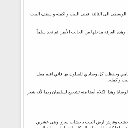
من الوسطى الى الثالثة. فبنى البيت و اكمله و سقف البيت
هذه الغرفة مدخلها من الجانب الأيمن ثم نجد سلماً
لت احكامي وحفظت كل وصاياي للسلوك بها فاني اقيم معك
يت واكمله.
وصايا وهذا الكلام أيضا منه تشجيع لسليمان ربما لأنه شعر
 داخل بخشب وفرش ارض البيت باخشاب سرو. وبنى عشرين
ذراعا كانت البيت اي الهيكل الذي امامه. وارز البيت من