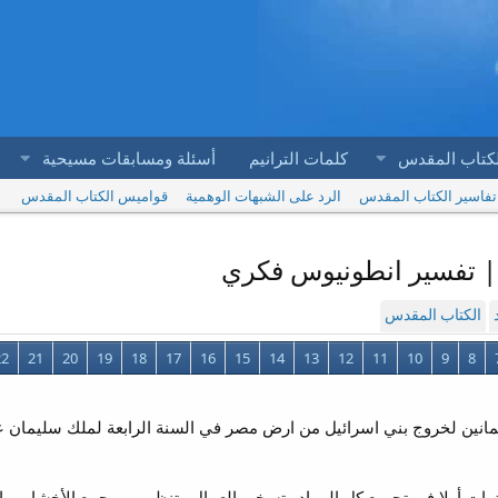
لكتاب المقدس
كلمات الترانيم
أسئلة ومسابقات مسيحية
تفاسير الكتاب المقدس
الرد على الشبهات الوهمية
قواميس الكتاب المقدس
الكتاب المقدس
22
21
20
19
18
17
16
15
14
13
12
11
10
9
8
ة والثمانين لخروج بني اسرائيل من ارض مصر في السنة الرابعة لملك سليمان 
ة الرابعة = قضى سليمان 3 سنوات أولا فى تجميع كل المواد وتسخير العمال وتنظيمهم وجم