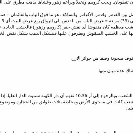
ان تنطويان. ونحت كروبيم ونخيلا وبراعم زهور وغشاها بذهب مطرق على ا
ل بين القدس وقدس الأقداس والساكف هو ما فوق الباب والقائمان = هم
ب معظمه كان منقوشا أى نقش حفر (كاروبيم وزهور) فالخشب العادى غ
ضعونها على الخشب المنقوش ويطرقون عليها فيتشكل الذهب بشكل نقش ال
ناك عدة مبان منها
2. الدار العظيمة وهذه كانت لعموم الشعب. وبالرجوع إلى أر 10:36 نفهم 
للشعب كانت فى مستوى الأرض ومحاطة بثلاث طوابق من الحجارة وموضوع عليه
ليا.
ة الرابعة اسس بيت الرب في شهر زيو. وفي السنة الحادية عشرة في شهر بول وه