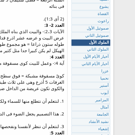
فى بنائه
يشوع
القضاة
(2 أى 1:3).
راعوث
العدد 2- 3
:
صموئيل الأول
الآيات 2،3:- والبيت الذي
صموئيل الثاني
عرض البيت و عرضه عشر اذرع قدام
الملوك الأول
الهيكل لم يكن كبيرا جدا مثل كثير 
الملوك الثاني
العدد 4
:
أخبار الأيام الأول
آية 4:- وعمل للبيت كوى مسقوفة مشبكة.
أخبار الأيام الثاني
عزرا
نحميا
أستير
والكوى تكون عريضة من الداخل ضيق
أيوب
1. لنتعلم أن نتطلع منها للسماء ولكن ما يبدو لنا فيه كثير من الغموض (كلغز أو مرآة) 1كو12:13وهكذا كان يبدو سر التجسد فى القديم وهكذا تبدو السماء الآن نش9:2.
المزامير
أمثال
2. هذا التصميم يجعل الضوء فى الداخل ضعيف فمازالنا فى العهد القديم لم يتضح تماما كل شىء.
الجامعة
نشيد الأنشاد
3. لنتعلم أن ننظر لأنفسنا ونفحصها ولا ننظر للآخرين لندينهم.
إشعياء
العدد 5
: