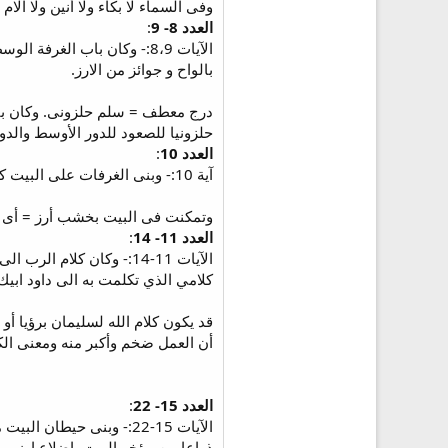
وفى السماء لا بكاء ولا أنين ولا آلام = لا
العدد 8- 9
:
الآيات 8،9:- وكان باب ال
بالواح و جوائز من الارز.
درج معطف = سلم حلزونى. وكان باب 
حلزونيا للصعود للدور الأوسط والدور
العدد 10
:
آية 10:- وبنى الغرفات على البيت كله سمكها خمس اذرع وتمكنت في البيت بخشب ارز.
وتمكنت فى البيت بخشب أرز = أى إ
العدد 11- 14
:
الآيات 11-14:- وكان كل
كلامي الذي تكلمت به الى داود ابي
قد يكون كلام الله لسليمان برؤيا أو
أن العمل ضخم وأكبر منه ومعنى ال
العدد 15- 22
:
الآيات 15-22:- وبنى 
ذراعا من مؤخر البيت باضلاع ارز من