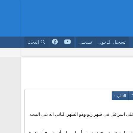
تسجيل الدخول
تسجيل
البحث
التالي
على اسرائيل في شهر زيو وهو الشهر الثاني انه بني البيت
ع الأخشاب والحجارة شهرزيو = هو نصف أبريل ومايو أنه بنى = أى شرع