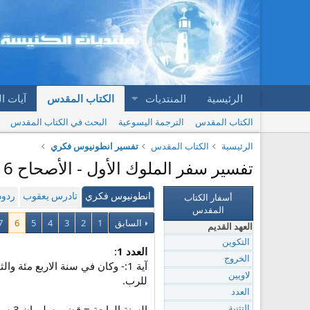
الرئيسية
المنتديات
الكتاب المقدس
آيات ا
الكتاب المقدس
الترجمة اليسوعية
البحث في الكتاب المقدس
الرئيسية
الكتاب المقدس
تفسير انطونيوس فكري
تفسير سفر الملوك الأول - الأصحاح 6 | تفسير انطونيوس فكري
أسفار الكتاب
انطونيوس فكري
تادرس يعقوب
ردود
المقدس
السابق
1
2
3
4
5
6
7
العهد القديم
التكوين
العدد 1
:
الخروج
آية 1:- وكان في سنة الاربع مئ
لاويين
للرب.
العدد
السن
التثنية