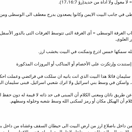
 معول ولا أداة من حديد(رؤ 17،16:7).
غرفة الوسطى في جانب البيت الايمن وكانوا يصعدون بدرج معطف الى الوسطى و
الغرفة الوسطى = أى الغرفة التى تتوسط الغرفات التى بالدور الأسفل. و
 العلوى.
ستندت وإرتكزت على الأخصام أو المناكب أو البروزات المذكورة
ام الرب الى سليمان قائلا هذا البيت الذي انت بانيه ان سلكت في فرائضي وعم
ك. واسكن في وسط بني اسرائيل ولا اترك شعبي اسرائيل. فبنى سليمان الب
 عن طريق ناثان ومعنى الكلام أن المبنى فى حد ذاته لا قيمة له دون حفظ ال
كلام أن الهيكل مكان أو رمز لسكنى الله وسط شعبه وحلوله وسطهم.
حيطان البيت من داخل باضلاع ارز من ارض البيت الى حيطان السقف وغشاه من
 الارض الى الحيطان وبنى داخله لاجل المحراب اي قدس الاقداس. واربعون 