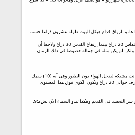
ن ذراعا. و الرواق قدام هيكل البيت طوله عشرون ذراعا حسب
طوله ستون ذراعا = هو مجموع طول القدس وقدس الأقداس وسمكه = أى إرتفاعه ولاحظ أن إرتفاع قدس الأقداس 20 ذراع بينما إرتفاع القدس 30 ذراع ولاحظ أن
ط. ولكن لم يكن مثله فى جماله خصوصا فى ذلك الزمان
كوىً مسقوفة مشبكة = فوق سطح الغرفات كانت كوى وكانت مسقوفة أى كان فوقها جزء من حائط البيت وكانت مشبكة ليدخل الهواء دون الطيور وفى آية (10) سمك
الغرفات 5 أذرع وهى على ثلاث طبقات فيكون الإرتفاع الإجمالى زائد سمك طبقات الأخشاب المبنى عليها الغرف حوالى 20 ذراع وتكون الكوى فوق هذا المستوى