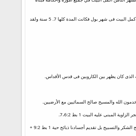
يظهر أن سليمان قضى 3 سنين فى الإستعداد لجمع مواد الهيكل وتنظيم العمل وإبتدأ فى البناء فى شهر زيو وأكمل البيت فى شهر بول فكانت المدة كلها 7. 5 سنة ولقد
7. الهيكل لا يدخله سوى الكهنة ونحن فى المسيح لنا جميعا كهنوت روحى بالمفهوم العام أى كهنوت تقديم ذبائح الشكر والتسبيح بل تقديم أجسادنا ذبائح حية 1 بط 9:2 +