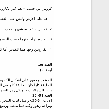
كروبين من خشب = هم غير الكاروبين 
1. هم على الأرض وليس على الغطاء.
2. هم من خشب مغشى بالذهب.
3. الكاروبان أجنحتهما حسب الرسم أما أجنحة كاروبا التابوت فهما متصلين كليهما بعضهما ببعض وكلاهما يظللان على الغطاء.
4. الكاروبين وجها هما للقدس أما كاروبا الغطاء فينظران للغطاء ولبعضها البعض كأنهم فى شركة عبادة مع البشر فى الهيكل.
العدد 29
:
آية (29)
الخشب محفور على أشكال الكاروبيم و
الخليقة كلها كأن الخليقة كلها ف
يرمز للسمائيات والهيكل رمز للسما
العدد 31- 35
:
الآيات 31-35:- وعمل ل
وبراعم زهور وغشاهما بذهب ورصع ا