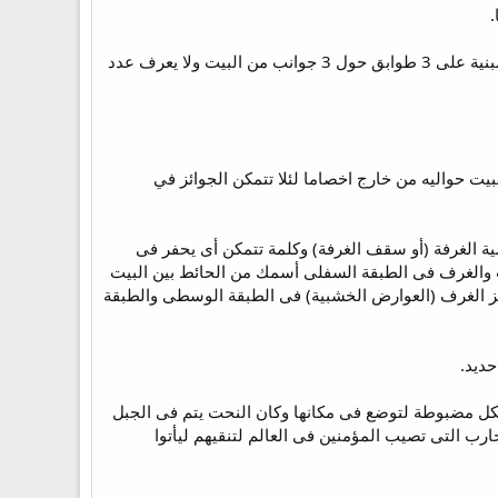
الغرفات كانت للكهنة والكتبة (أر20،10:36) ولوضع التقدمات والبخور والآنية والعشور والرفائع وكانت الغرف مبنية على 3 طوابق حول 3 جوانب من البيت ولا يعرف عدد
يت حواليه من خارج اخصاما لئلا تتمكن الجوائز في
 الغرفة (أو سقف الغرفة) وكلمة تتمكن أى يحفر فى
يت والغرف فى الطبقة السفلى أسمك من الحائط بين البيت
ز الغرف (العوارض الخشبية) فى الطبقة الوسطى والطبقة
لهيكل مضبوطة لتوضع فى مكانها وكان النحت يتم فى الجبل
 تشير للمؤمنين (1 بط 5:2) والنحت يشير للآلام والتجارب التى تصيب المؤمنين فى العالم لتنقيهم ليأتوا