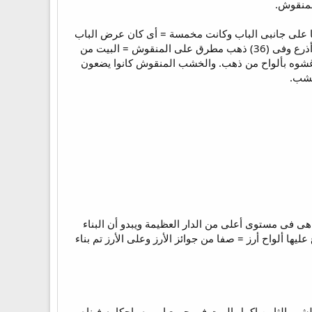
لمنقوش.
ا على جانبى الباب وكانت مخمسة = أى كان عرض الباب
خمس عرض البيت أى أربع أذرع وفى (33) مربعة = عرض الباب من القدس إلى الرواق ربع عرض البيت أى 5 أذرع وفى (36) ذهب مطرق على المنقوش = البيت من
شوه بألواح من ذهب. والخشب المنقوش كانوا يضعون
خشب.
أن دار الكهنة سميت الدار العليا. إذا هى فى مستوى أعلى من الدار العظيمة ويبدو أن البناء
ا ألواح أرز = صفا من جوائز الأرز وعلى الأرز تم بناء
و الشهر الثامن اكمل البيت في جميع اموره واحكامه فبناه