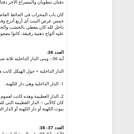
دفتان تنطويان والمصراع الاخر دفت
كان باب المحراب فى الحائط الفاص
داخل كله كان مغطى بالخشب والخش
عليه ألواح ذهبية رقيقة، كانوا ي
العدد 36
:
آية 36:- وبنى الدار الداخلية ثلاثة صفوف منحوتة وصفا من جوائز الارز.
الدار الداخلية = حول الهيكل كانت ه
1. الدار الداخلية وهى دار للكهنة.
كان كالآتى :- الدار العظيمة التى 
بيوت الكهنة أو دار الكهنة أو الدار الع
العدد 37- 38
:
الآيات 38،37:- في السن