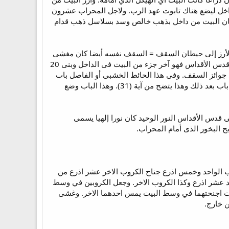
داخل ليضع هناك تابوت عهد الرب. ولاجل المحراب عشرون
ان البيت من داخل بذهب خالص وسد بسلاسل ذهب قدام
 الأرز إلى حيطان السقف = السقف نفسه أيضا كان مغشى
بالخشب والمعنى أن الألواح الرأسية إمتدت من الأرض حتى تلامست مع أخشاب السقف مؤخر البيت = يقصد قدس الأقداس فهو آخر جزء من البيت فى الداخل وبنى 20
 جوائز السقف. وفى هذا الحائط الخشبى أو الفاصل باب
يدخل منه إلى قدس الأقداس = وبنى داخله لأجل المحراب = أى داخل الحائط الخشبى كان هناك فراغ لتركيب باب بعد ذلك وهذا يتضح من آية (31). وهذا الباب وضع
اس بلا كوى فهو يشير للسماء وهناك فى السماء لا توجد شمس فالرب الإله ينير عليها رؤ 5:22 وفى قدس الأقداس النور الوحيد كان نورا إلهيا يسمى
ح البخور الذى أمام المحراب.
كروب الواحد وخمس اذرع جناح الكروب الاخر عشر اذرع من
 عشر اذرع وكذا الكروب الاخر. وجعل الكروبين في وسط
انت اجنحتهما في وسط البيت يمس احدهما الاخر. وغشى
 خارج.