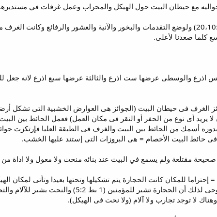
ع كلما صعدنا لأعلى.
 خمس اذرع والوسطى عرضها ست اذرع والثالثة عرضها سبع اذرع لانه جعل للب
 الغرف فى حيطان البيت (الجوائز هى العوارض الخشبية التى تشكل أرضية
 يريد أى نوع من الحفر أو النقر فى مكان العمل) فعمل الحائط بين الب
وره أسمك من الحائط بين البيت والغرف فى الطبقة العليا فإرتكزت جوائ
 فى حائط البيت الأخصام = هى البروزات التى إستند عليها الخشب.
 إحتراما للمكان كانت الحجارة يتم تشكيلها وتحتها بعيدا وتأتى لمكان ا
حيث يقتلعون الحجارة والمعنى الروحى لذلك أن الحجارة
اك لا توجد تجارب ولا آلام (ولا نحت فى الهيكل).