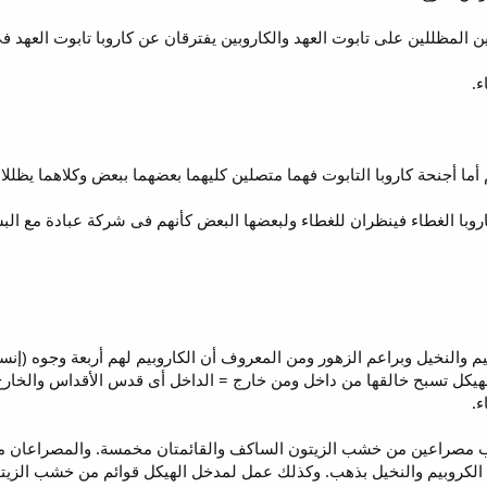
المظللين على تابوت العهد والكاروبين يفترقان عن كاروبا تابوت العهد فى
النخيل وبراعم الزهور ومن المعروف أن الكاروبيم لهم أربعة وجوه (إنسان
ى الهيكل تسبح خالقها من داخل ومن خارج = الداخل أى قدس الأقداس وال
ء.
باب المحراب مصراعين من خشب الزيتون الساكف والقائمتان مخمسة. والمصراع
لكروبيم والنخيل بذهب. وكذلك عمل لمدخل الهيكل قوائم من خشب الزيت