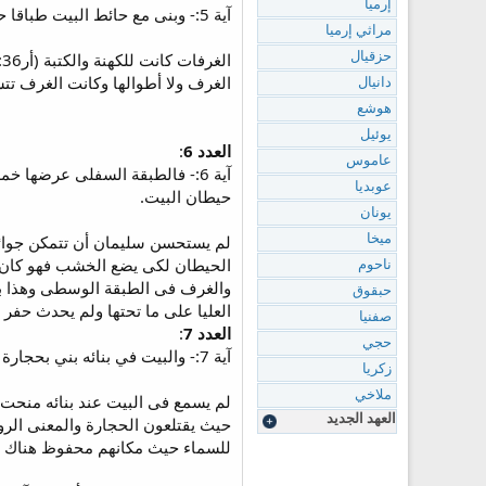
إرميا
آية 5:- وبنى مع حائط البيت طباقا حواليه مع حيطان البيت حول الهيكل والمحراب وعمل غرفات في مستديرها.
مراثي إرميا
حزقيال
الغرف ولا أطوالها وكانت الغرف تتس
دانيال
هوشع
يوئيل
العدد 6
:
عاموس
آية 6:- فالطبقة السفلى عرضها
عوبديا
حيطان البيت.
يونان
لم يستحسن سليمان أن تتمكن جوائز
ميخا
الحيطان لكى يضع الخشب فهو كان لا
ناحوم
والغرف فى الطبقة الوسطى وهذا بد
حبقوق
العليا على ما تحتها ولم يحدث حفر
صفنيا
العدد 7
:
حجي
آية 7:- والبيت في بنائه بني بحجارة صحيحة مقتلعة ولم يسمع في البيت عند بنائه منحت ولا معول ولا اداة من حديد.
زكريا
ملاخي
لم يسمع فى البيت عند بنائه منحت =
العهد الجديد
للسماء حيث مكانهم محفوظ هناك وهن