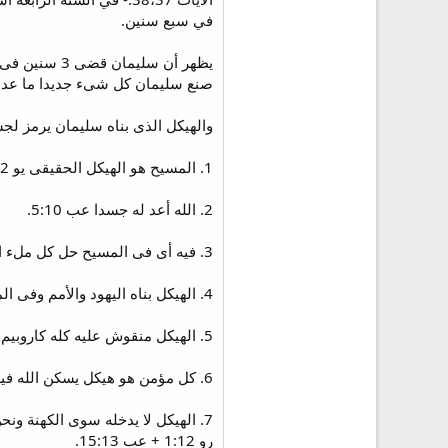
في سبع سنين.
صنع سليمان كل شىء جديدا ما عدا 
والهيكل الذى بناه سليمان يرمز ل
1. المسيح هو الهيكل الحقيقى يو 21:2.
2. الله أعد له جسدا عب 5:10.
3. فيه أى فى المسيح حل كل ملء اللاهوت جسديا كو 9:2 كما كانت الشكينة فى الهيكل. الشكينة هى مجد الله الذى كان يظهر بين الكاروبين فى قدس الأقداس.
4. الهيكل بناه اليهود والأمم وفى المسيح يتقابل كل إسرائيل الروحى فهو جعل الإثنين واحدا أف 14:2.
5. الهيكل منقوش عليه كله كاروبيم وقدس الأقداس به كاروبيم إشارة لإجتماع السمائيين مع الأرضيين فالكل يخدمون الله والمسيح صالح السمائيين مع الأرضيين.
6. كل مؤمن هو هيكل يسكن الله فيه 1 كو 16:3 وكل مؤمن هو حجر من حجارة البيت 1 بط 5:2 والمسيح هو حجر الزاوية المبنى عليه البيت 1 بط 7،6:2.
رو 1:12 + عب 15:13.