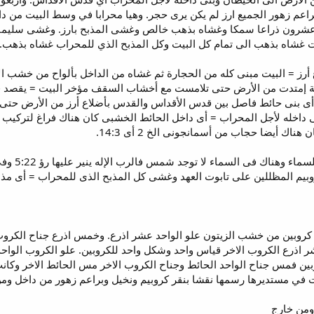
راعم زهور الجميع ارز لم يكن يرى حجر. وهيا محرابا في وسط البيت من 
وعشرون ذراعا سمكا وغشاه بذهب خالص وغشى المذبح بارز. وغشى سليم
 غشاه بذهب الى تمام كل البيت وكل المذبح الذي للمحراب غشاه بذهب.
 أرز = البيت مبنى كله من الحجارة ثم غشاه من الداخل بألواح من خشب
= أى بنى حائط فاصل بين قدس الأقداس والقدس بأضلاع أرز من الأرض حتى
وقدس الأقد
روبيم المظللين على تابوت العهد وغشى كل المذبح الذى للمحراب = أى مذب
ي المحراب كروبين من خشب الزيتون علو الواحد عشر اذرع. وخمس اذرع جناح ال
ذرع الكروب الاخر قياس واحد وشكل واحد للكروبين. علو الكروب الواحد
وبين فمس جناح الواحد الحائط وجناح الكروب الاخر مس الحائط الاخر وك
 في مستديرها رسمها نقشا بنقر كروبيم ونخيل وبراعم زهور من داخل ومن
من خارج