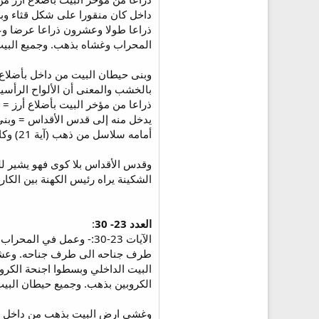
داخل كان منقورا على شكل قثاء وب
ذراعا طولا وعشرون ذراعا عرضا 
المحراب وغشاه بذهب. وجميع البيت
وبنى حيطان البيت من داخل بأضلاع
ذراعا من مؤخر البيت بأضلاع أرز 
أمامه سلاسل من ذهب (آية 21) وكان هناك أيضا حجاب من أسمانجونى الخ 2 أى 14:3.
الشكينة يراه رئيس الكهنة بين الكا
العدد 23- 30
:
الآيات 23-30:- وعمل ف
طرف جناحه الى طرف جناحه. وعشر ا
البيت الداخلي وبسطوا اجنحة الكر
الكروبين بذهب. وجميع حيطان البيت
وغشى ارض البيت بذهب من داخل و