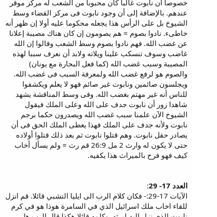
خصوصا أن نابوت غالبا كان محبوبا من الشعب له مركز موقر
عندهم. بالإضافة إلى أن وجود نابوت فى مركز القضاء وسط
الشيوخ بل على الرأس هذا يجعله محكوما عليه أولا إن ظهر أنه
خاطىء. نادوا بصوم = هم يصومون إن كان هناك مصيبة إعلانا
عن غضب الله. فهم نادوا بصوم وسط الشعب وقالوا إن الله
غاضب وسوف تنسكب علينا ويلاته ولابد أن نعرف سببا لهذه
المصيبة وسبب غضب الله (كما فعل البحارة مع يونان)
والصوم هو لرفع غضب الله ولمعرفة السبب فى غضب الله.
ويجلسون صائمين ونابوت غير صائم فهو لا يعلم ويكشفوا
للناس أنه غير مهتم بغضب الله. وفى وسط المناقشة يشهد
شاهدا زور أن نابوت جدف على الله وعلى الملك فيقول
الشيوخ الآن علمنا سبب غضب الله ويصدرون حكما برجم
نابوت ولأنه جدف على الملك فهذا يعطى الملك الحق فى أن
يصادر حقل نابوت. وهم قتلوا نابوت ثم بعد ذلك قتلوا أولاده
حتى لا يكون له وارث 2 مل 26:9 قم رث = ولم يسأل أخاب
كيف فهو فرح بالميراث هذا يكفيه.
العدد 17- 29
:
الآيات 17-29:- فكان كلام الرب الى ايليا التشبي قائلا. قم انزل
للقاء اخاب ملك اسرائيل الذي في السامرة هوذا هو في كرم
نابوت الذي نزل اليه ليرثه. وكلمه قائلا هكذا قال الرب هل