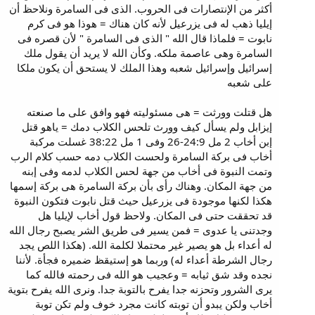
أكثر من الإنتصارات فى الحروب. الذى فى السامرة ونلاحظ أن
إيليا ذهب له فى يزرعيل لأنه كان هناك = هوذا هو فى كرم
نابوت = فلماذا قال الله " الذى فى السامرة " لأن قصره فى
السامرة وهى عاصمة ملكه. وكأن الله لا يريد أن يقول ملك
إسرائيل وإسرائيل شعبه وهذا الملك لا يستحق أن يكون ملكا
على شعبه
هل قتلت وورثت = هى مسئوليته فهو وافق على ما صنعته
إيزابل ولم يسأل كيف وورث تلحس الكلاب دمك = ياهو قتل
إبن أخاب 2 مل 24:9-26 وفى 1 مل 38:22 غسلت مركبة
أخاب فى بركة السامرة ولحست الكلاب دمه حسب كلام الرب
وتمت النبوة فى أخاب من جهة لحس الكلاب لدمه وفى إبنه
من جهة المكان. وهناك رأى بأن بركة السامرة هى بركة إسمها
هكذا لكنها موجودة فى يزرعيل حيث قتل نابوت فتكون النبوة
قد تحققت حتى فى المكان. ولاحظ قول أخاب لإيليا هل
وجدتنى يا عدوى = فمن يسير فى طريق الشر يصبح رجال الله
له أعداء بل هو يصير غير محتملا لكلمة الله. (هكذا اللص يجد
رجال الشرطة أعداء له) وربما هو إستيقظ ضميره فجأة. لأننا
نجده وقد شق ثيابه = وعجيب هو الله فى رحمته فالله كما
يرى الشرور وتحزنه جدا يفرح بالتوبة جدا. ونرى الله يفرح بتوية
أخاب ولكن يبدو أن توبته كانت مجرد خوف ولم تكن توبة