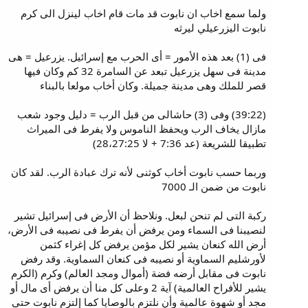
ولما سمع اخاب ان نابوت قد مات قام اخاب لينزل الى كرم
نابوت اليزرعيلي ليرثه
فى (1) بعد هذه الأمور = أى الحرب مع إسرائيل. يزرعيل = هى
مدينة فى سهل يزرعيل تبعد عن السامرة 32 كم وكان فيها
قصر للملك وهى مدينة جميلة. وكان أخاب مولعا بالبناء
(39:22) وفى (3) حاشالى من قبل الرب = دليل وجود شعب
مازال يخاف الرب ويحفظ الناموس ولا يفرط فى الميراث
تطبيقا للشريعة (عد 7:36 + لا 28،27:25)
وربما حسب نابوت أخاب كوثنى لأنه ترك عبادة الرب. لقد كان
نابوت من ضمن الـ 7000
ركبة التى لم تنحن لبعل. ونلاحظ أن الأرض فى إسرائيل تشير
لنصيبنا فى السماء ومن يرفض أن يفرط فى نصيبه فى الأرض،
أرض الله كنعان يشير لكل مؤمن يرفض كل إغراء كثمن
لأورشليم السماوية أو نصيبه فى كنعان السماوية. وقد رفض
نابوت فى مقابل أرضه فضة (أموال ومجد العالم) وكرم (الكرم
يشير للأفراح العالمية) آية 2 وعلى كل منا أن يرفض أى مال أو
مجد أو شهوة عالمية وأن نلتزم بالوصايا كما إلتزم نابوت حتى