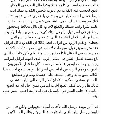
قتلت وورثت ايضا ثم كلمه قائلا هكذا قال الرب في المكان
الذي لحست فيه الكلاب دم نابوت تلحس الكلاب دمك انت
ايضا. فقال اخاب لايليا هل وجدتني يا عدوي فقال قد وجدتك
لانك قد بعت نفسك لعمل الشر في عيني الرب. هانذا اجلب
عليك شرا وابيد نسلك واقطع لاخاب كل بائل بحائط ومحجوز
ومطلق في اسرائيل. واجعل بيتك كبيت يربعام بن نباط وكبيت
بعشا بن اخيا لاجل الاغاظة التي اغظتني ولجعلك اسرائيل
يخطئ. وتكلم الرب عن ايزابل ايضا قائلا ان الكلاب تاكل ايزابل
عند مترسة يزرعيل. من مات لاخاب في المدينة تاكله الكلاب
ومن مات في الحقل تاكله طيور السماء. ولم يكن كاخاب الذي
باع نفسه لعمل الشر في عيني الرب الذي اغوته ايزابل امراته.
ورجس جدا بذهابه وراء الاصنام حسب كل ما فعل الاموريون
الذين طردهم الرب من امام بني اسرائيل. ولما سمع اخاب هذا
الكلام شق ثيابه وجعل مسحا على جسده وصام واضطجع
بالمسح ومشى بسكوت. فكان كلام الرب الى ايليا التشبي
قائلا. هل رايت كيف اتضع اخاب امامي فمن اجل انه قد اتضع
امامي لا اجلب الشر في ايامه بل في ايام ابنه اجلب الشر على
بيته.
فى أمر بنهدد يرسل الله لأخاب أنبياء مجهولين ولكن فى أمر
نابوت يرسل إيليا النبى العظيم!! فالله يهتم بظلم المساكين