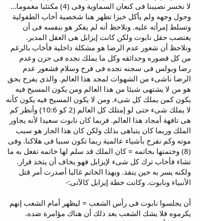
لا نخسر نصيبنا فى كنعان السماوية وفى (4) مكتئبا مغموما...
وحول وجهه ولم يأكل خبزا تظهر هنا شخصية أخاب الطفولية
وتسلط إمرأته عليه. ونلاحظ أنه لم يفكر هو بنفسه فى أن
يغتصب حقل نابوت ولكن كانت إيزابل هى العقل المدبر.
ونلاحظ أن شعور عدم الرضا هو مشكلة داخلية فأخاب بالرغم
من كل قصوره وحدائقه وكل ما يملك نجده فى حزن وعدم
رضا وبولس فى سجنه نجده فى فرح وسلام فشعور عدم
الرضا ناشىء من الشهوات لمجد هذا العالم. والذى يفرح بحق
هو من لا يشتهى شيئا من هذا العالم ومن يكون المسيح فيه
يكون كمن يملك كل شىء. ومن لا يكون المسيح فيه يكون كأنه
لا يملك شىء حتى لو إمتلك كل العالم (2 كو 10:6) وأنظر كم
هى تافهة أمجاد هذا العالم. فربما كان نابوت سعيدا لأنه يجاور
الملك وربما كان يتباهى بذلك ولكن كان هذا الجار هو سبب
موته وكم نفرح بأشياء عالمية ربما تكون سببا فى هلاكنا. وفى
(8) وختمتها بخاتمه = كان الملك قد سلم لها خاتمه تفعل به ما
تشاء فأخاب ترك كل شىء لإيزابل فهو يخاف أن يتخذ قرار.
ولكنه يسر به حين ينفذ. وبهذا الخاتم غالبا أصدرت أمر قتل
الأنبياء ونابوت. وكانت خطة إيزابل كالآتى:-
أن يجلسوا نابوت فى رأس الشعب = ليظهر أمام الشعب إنهم
يكرموه فلا يشك الشعب بعد ذلك أن هناك مؤامرة ضده.