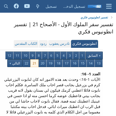
تسجيل الدخول
تسجيل
تفسير انطونيوس فكري
تفسير سفر الملوك الأول - الأصحاح 21 | تفسير
انطونيوس فكري
انطونيوس فكري
تادرس يعقوب
ردود
الكتاب المقدس
السابق
1
2
3
4
5
6
7
8
9
10
11
12
13
14
15
16
17
18
19
20
21
22
التالي
العدد 1- 16
:
الآيات 1-16:- وحدث بعد هذه الامور انه كان لنابوت اليزرعيلي
كرم في يزرعيل بجانب قصر اخاب ملك السامرة. فكلم اخاب
نابوت قائلا اعطني كرمك فيكون لي بستان بقول لانه قريب
بجانب بيتي فاعطيك عوضه كرما احسن منه او اذا حسن في
عينيك اعطيتك ثمنه فضة. فقال نابوت لاخاب حاشا لي من
قبل الرب ان اعطيك ميراث ابائي. فدخل اخاب بيته مكتئبا
مغموما من اجل الكلام الذي كلمه به نابوت اليزرعيلي قائلا لا