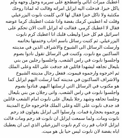
اعطيك ميراث ابائي واضطجع على سريره وحول وجهه ولم
ياكل خبزا. فدخلت اليه ايزابل امراته وقالت له لماذا روحك
مكتئبة ولا تاكل خبزا فقال لها لاني كلمت نابوت اليزرعيلي
وقلت له اعطيني كرمك بفضة واذا شئت اعطيتك كرما عوضه
فقال لا اعطيك كرمي. فقالت له ايزابل اانت الان تحكم على
اسرائيل قم كل خبزا وليطب قلبك انا اعطيك كرم نابوت
اليزرعيلي. ثم كتبت رسائل باسم اخاب وختمتها بخاتمه
وارسلت الرسائل الى الشيوخ والاشراف الذين في مدينته
الساكنين مع نابوت. وكتبت في الرسائل تقول نادوا بصوم
واجلسوا نابوت في راس الشعب. واجلسوا رجلين من بني
بليعال تجاهه ليشهدا قائلين قد جدفت على الله وعلى الملك
ثم اخرجوه وارجموه فيموت. ففعل رجال مدينته الشيوخ
والاشراف الساكنون في مدينته كما ارسلت اليهم ايزابل كما
هو مكتوب في الرسائل التي ارسلتها اليهم. فنادوا بصوم
واجلسوا نابوت في راس الشعب. واتى رجلان من بني بليعال
وجلسا تجاهه وشهد رجلا بليعال على نابوت امام الشعب قائلين
قد جدف نابوت على الله وعلى الملك فاخرجوه خارج المدينة
ورجموه بحجارة فمات. وارسلوا الى ايزابل يقولون قد رجم
نابوت ومات. ولما سمعت ايزابل ان نابوت قد رجم ومات قالت
ايزابل لاخاب قم رث كرم نابوت اليزرعيلي الذي ابى ان يعطيك
اياه بفضة لان نابوت ليس حيا بل هو ميت.