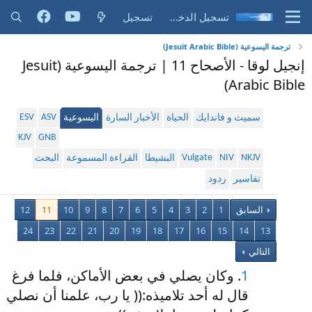
تسجيل الدخول
تسجيل
ترجمة اليسوعية (Jesuit Arabic Bible)
إنجيل لوقا - الأصحاح 11 | ترجمة اليسوعية (Jesuit
Arabic Bible)
ESV
ASV
سميث و فاندايك
الحياة
الأخبار السارة
اليسوعية
KJV
GNB
Vulgate
NIV
NKJV
البشيطا
القراءة المسموعة
البحث
تفاسير
ردود
السابق
1
2
3
4
5
6
7
8
9
10
11
12
24
23
22
21
20
19
18
17
16
15
14
13
التالي
1
. وكان يصلي في بعض الأماكن، فلما فرغ
قال له أحد تلاميذه:(( يا رب، علمنا أن نصلي