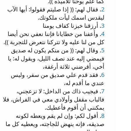
كما علم يوحنا تلاميذه )).
2
. فقال لهم: (( إذا صليتم فقولوا: أيها الآب
ليقدس اسمك ليأت ملكوتك.
3
. أرزقنا خبزنا كفاف يومنا
4
. وأعفنا من خطايانا فإننا نعفي نحن أيضا
كل من لنا عليه ولا تتركنا نتعرض للتجربة )).
5
. وقال لهم: (( من منكم يكون له صديق
فيمضي إليه عند نصف الليل، ويقول له: يا
أخي، أقرضني ثلاثة أرغفة،
6
. فقد قدم علي صديق من سفر، وليس
عندي ما أقدم له،
7
. فيجيب ذاك من الداخل: لا تزعجني،
فالباب مقفل وأولادي معي في الفراش، فلا
يمكنني أن أقوم فأعطيك.
8
. أقول لكم: وإن لم يقم ويعطه لكونه
صديقه، فإنه ينهض للجاجته، ويعطيه كل ما