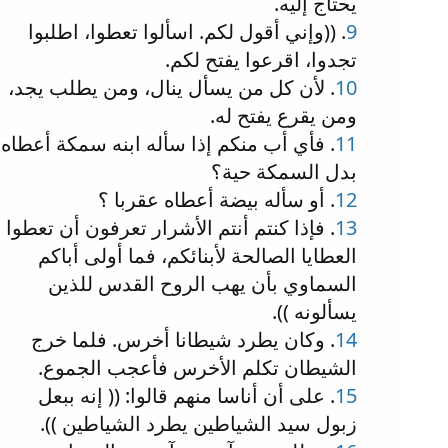
يحتاج إليه.
9
. ((وإني أقول لكم. اسألوا تعطوا، اطلبوا
تجدوا، اقرعوا يفتح لكم.
10
. لأن كل من يسأل ينال، ومن يطلب يجد،
ومن يقرع يفتح له.
11
. فأي أب منكم إذا سأله ابنه سمكة أعطاه
بدل السمكة حية؟
12
. أو سأله بيضة أعطاه عقربا ؟
13
. فإذا كنتم أنتم الأشرار تعرفون أن تعطوا
العطايا الصالحة لأبنائكم، فما أولى أباكم
السماوي بأن يهب الروح القدس للذين
يسألونه )).
14
. وكان يطرد شيطانا أخرس. فلما خرج
الشيطان تكلم الأخرس فأعجب الجموع.
15
. على أن أناسا منهم قالوا: (( إنه ببعل
زبول سيد الشياطين يطرد الشياطين )).