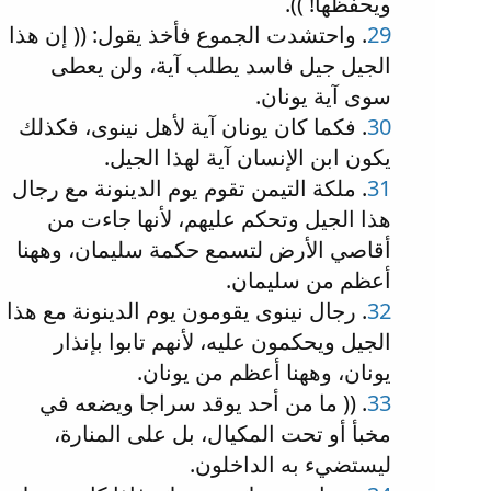
ويحفظها! )).
29
. واحتشدت الجموع فأخذ يقول: (( إن هذا
الجيل جيل فاسد يطلب آية، ولن يعطى
سوى آية يونان.
30
. فكما كان يونان آية لأهل نينوى، فكذلك
يكون ابن الإنسان آية لهذا الجيل.
31
. ملكة التيمن تقوم يوم الدينونة مع رجال
هذا الجيل وتحكم عليهم، لأنها جاءت من
أقاصي الأرض لتسمع حكمة سليمان، وههنا
أعظم من سليمان.
32
. رجال نينوى يقومون يوم الدينونة مع هذا
الجيل ويحكمون عليه، لأنهم تابوا بإنذار
يونان، وههنا أعظم من يونان.
33
. (( ما من أحد يوقد سراجا ويضعه في
مخبأ أو تحت المكيال، بل على المنارة،
ليستضيء به الداخلون.