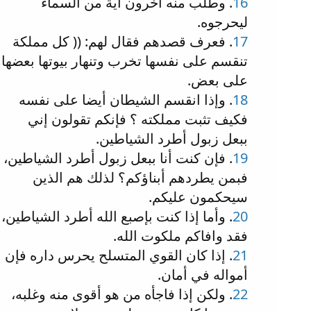
16
. وطلب منه آخرون آية من السماء
ليحرجوه.
17
. فعرف قصدهم فقال لهم: (( كل مملكة
تنقسم على نفسها تخرب وتنهار بيوتها بعضها
على بعض.
18
. وإذا انقسم الشيطان أيضا على نفسه
فكيف تثبت مملكته ؟ فإنكم تقولون إني
ببعل زبول أطرد الشياطين.
19
. فإن كنت أنا ببعل زبول أطرد الشياطين،
فبمن يطردهم أبناؤكم؟ لذلك هم الذين
سيحكمون عليكم.
20
. وأما إذا كنت بإصبع الله أطرد الشياطين،
فقد وافاكم ملكوت الله.
21
. إذا كان القوي المتسلح يحرس داره فإن
أمواله في أمان.
22
. ولكن إذا فاجأه من هو أقوى منه وغلبه،