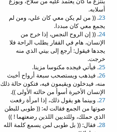
ينتزع ما كان يعتمد عليه من سلاح، ويوزع
أسلابه.
23
. (( من لم يكن معي كان علي، ومن لم
يجمع معي كان مبددا.
24
. (( إن الروح النجس، إذا خرج من
الإنسان، هام في القفار يطلب الراحة فلا
يجدها فيقول: أرجع إلى بيتي الذي منه
خرجت.
25
. فيأتي فيجده مكنوسا مزينا.
26
. فيذهب ويستصحب سبعة أرواح أخبث
منه، فيدخلون ويقيمون فيه، فتكون حالة ذلك
الإنسان الأخيرة أسوأ من حالته الأولى )).
27
. وبينما هو يقول ذلك، إذا امرأة رفعت
صوتها من الجمع فقالت له: (( طوبى للبطن
الذي حملك، وللثديين اللذين رضعتهما ! ))
28
. فقال: (( بل طوبى لمن يسمع كلمة الله