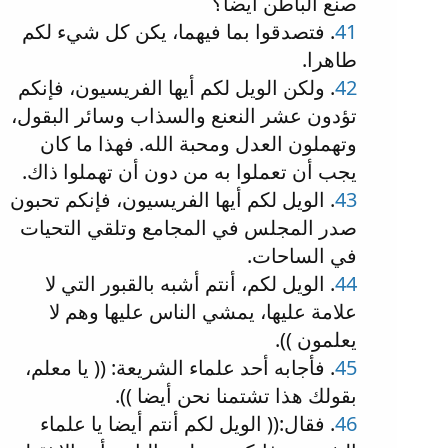
صنع الباطن أيضا؟
41
. فتصدقوا بما فيهما، يكن كل شيء لكم
طاهرا.
42
. ولكن الويل لكم أيها الفريسيون، فإنكم
تؤدون عشر النعنع والسذاب وسائر البقول،
وتهملون العدل ومحبة الله. فهذا ما كان
يجب أن تعملوا به من دون أن تهملوا ذاك.
43
. الويل لكم أيها الفريسيون، فإنكم تحبون
صدر المجلس في المجامع وتلقي التحيات
في الساحات.
44
. الويل لكم، أنتم أشبه بالقبور التي لا
علامة عليها، يمشي الناس عليها وهم لا
يعلمون )).
45
. فأجابه أحد علماء الشريعة: (( يا معلم،
بقولك هذا تشتمنا نحن أيضا )).
46
. فقال:(( الويل لكم أنتم أيضا يا علماء