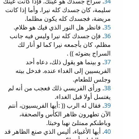
34
. سراج جسدك هو عينك. فإذا كانت عينك
سليمة، كان جسدك كله نيرا. وأما إذا كانت
مريضة، فجسدك كله يكون مظلما.
35
. فانظر هل النور الذي فيك هو ظلام.
36
. فإن جسدك كله نيرا وليس فيه جانب
مظلم، كان بأجمعه نيرا كما لو أنار لك
السراج بضوئه )) .
37
. و بينما هو يقول ذلك، دعاه أحد
الفريسيين إلى الغداء عنده. فدخل بيته
وجلس للطعام.
38
. ورأى الفريسي ذلك فعجب من أنه لم
يغتسل أولا قبل الغداء.
39
. فقال له الرب (( :أيها الفريسيون، أنتم
الآن تطهرون ظاهر الكأس والصحفة،
وباطنكم ممتلئ نهبا وخبثا.
40
. أيها الأغبياء، أليس الذي صنع الظاهر قد