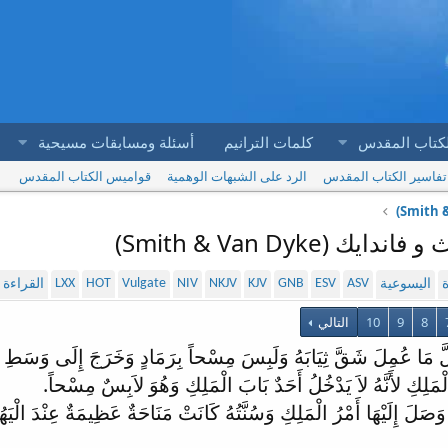
لكتاب المقدس
كلمات الترانيم
أسئلة ومسابقات مسيحية
تفاسير الكتاب المقدس
الرد على الشبهات الوهمية
قواميس الكتاب المقدس
LXX
HOT
Vulgate
NIV
NKJV
KJV
GNB
ESV
ASV
ة
اليسوعية
القراءة
8
9
10
التالي
ُلَّ مَا عُمِلَ شَقَّ ثِيَابَهُ وَلَبِسَ مِسْحاً بِرَمَادٍ وَخَرَجَ إِلَى وَسَطِ 
ْمَلِكِ لأَنَّهُ لاَ يَدْخُلُ أَحَدٌ بَابَ الْمَلِكِ وَهُوَ لاَبِسٌ مِسْحاً.
َصَلَ إِلَيْهَا أَمْرُ الْمَلِكِ وَسُنَّتُهُ كَانَتْ مَنَاحَةٌ عَظِيمَةٌ عِنْدَ الْ