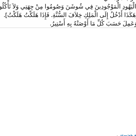
َهُودِ الْمَوْجُودِينَ فِي شُوشَنَ وَصُومُوا مِنْ جِهَتِي وَلاَ تَأْكُلُوا وَلاَ تَش
َكَذَا أَدْخُلُ إِلَى الْمَلِكِ خِلاَفَ السُّنَّةِ. فَإِذَا هَلَكْتُ هَلَكْتُ].
َمِلَ حَسَبَ كُلِّ مَا أَوْصَتْهُ بِهِ أَسْتِيرُ.