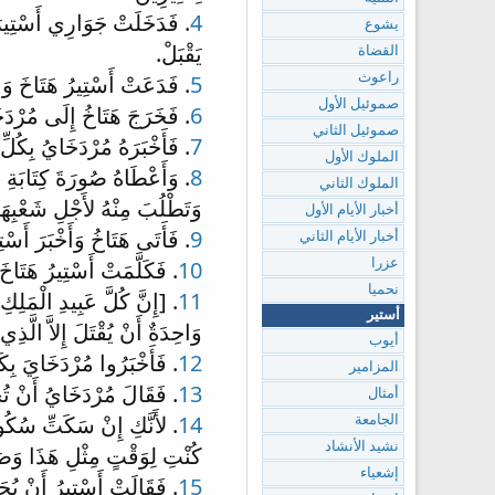
4
. فَدَخَلَتْ جَوَارِي أَسْتِيرَ و
يشوع
يَقْبَلْ.
القضاة
5
. فَدَعَتْ أَسْتِيرُ هَتَاخَ وَاح
راعوث
صموئيل الأول
6
. فَخَرَجَ هَتَاخُ إِلَى مُرْدَخ
صموئيل الثاني
7
. فَأَخْبَرَهُ مُرْدَخَايُ بِكُلِّ
الملوك الأول
8
. وَأَعْطَاهُ صُورَةَ كِتَابَةِ ا
الملوك الثاني
وَتَطْلُبَ مِنْهُ لأَجْلِ شَعْبِهَا
أخبار الأيام الأول
9
. فَأَتَى هَتَاخُ وَأَخْبَرَ أَسْت
أخبار الأيام الثاني
10
. فَكَلَّمَتْ أَسْتِيرُ هَتَاخَ
عزرا
نحميا
11
. [إِنَّ كُلَّ عَبِيدِ الْمَلِكِ
أستير
وَاحِدَةٌ أَنْ يُقْتَلَ إِلاَّ الَّذِي
أيوب
12
. فَأَخْبَرُوا مُرْدَخَايَ بِكَل
المزامير
13
. فَقَالَ مُرْدَخَايُ أَنْ تُج
أمثال
14
. لأَنَّكِ إِنْ سَكَتِّ سُكُوتا
الجامعة
نشيد الأنشاد
كُنْتِ لِوَقْتٍ مِثْلِ هَذَا وَصَ
إشعياء
15
. فَقَالَتْ أَسْتِيرُ أَنْ يُ