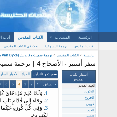
الرئيسية
المنتديات
الكتاب المقدس
آيات ا
الكتاب المقدس
الترجمة اليسوعية
البحث في الكتاب المقدس
الرئيسية
الكتاب المقدس
ترجمة سميث و فاندايك (Smith & Van Dyke)
سفر أستير - الأصحاح 4 | ترجمة سميث و فاندايك (Smith & Van Dyke)
أسفار الكتاب
سميث و فاندايك
الحياة
الأخبار السار
المقدس
السابق
1
2
3
4
5
6
7
العهد القديم
1
. وَلَمَّا عَلِمَ مُرْدَخَايُ ك
التكوين
الخروج
2
. وَجَاءَ إِلَى قُدَّامِ بَابِ ال
لاويين
3
. وَفِي كُلِّ كُورَةٍ حَيْثُمَا و
العدد
لِكَثِيرِينَ.
التثنية