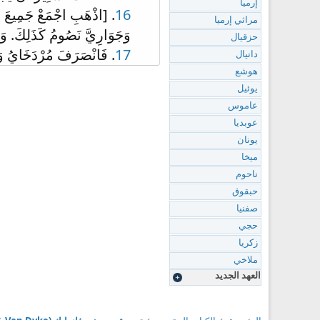
إرميا
16
. [اذْهَبِ اجْمَعْ جَمِيعَ الْي
مراثي إرميا
وَجَوَارِيَّ نَصُومُ كَذَلِكَ. وَه
حزقيال
17
. فَانْصَرَفَ مُرْدَخَايُ وَع
دانيال
هوشع
يوئيل
عاموس
عوبديا
يونان
ميخا
ناحوم
حبقوق
صفنيا
حجي
زكريا
ملاخي
العهد الجديد