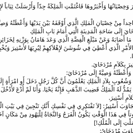
َخِصْيَانُهَا وَأَخْبَرُوهَا فَاغْتَمَّتِ الْمَلِكَةُ جِدّاً وَأَرْسَلَتْ ثِيَاباً ل
ِداً مِنْ خِصْيَانِ الْمَلِكِ الَّذِي أَوْقَفَهُ بَيْنَ يَدَيْهَا وَأَعْطَتْهُ وَصِيَّ
َايَ إِلَى سَاحَةِ الْمَدِينَةِ الَّتِي أَمَامَ بَابِ الْمَلِكِ
 مَا أَصَابَهُ وَعَنْ مَبْلَغِ الْفِضَّةِ الَّذِي وَعَدَ هَامَانُ بِوَزْنِهِ لِخَزَائِنِ
لأَمْرِ الَّذِي أُعْطِيَ فِي شُوشَنَ لإِهْلاَكِهِمْ لِيُرِيَهَا لأَسْتِيرَ وَيُخْبِرَه
.
ِيرَ بِكَلاَمِ مُرْدَخَايَ.
 وَأَعْطَتْهُ وَصِيَّةً إِلَى مُرْدَخَايَ:
 وَشُعُوبِ بِلاَدِ الْمَلِكِ يَعْلَمُونَ أَنَّ كُلَّ رَجُلٍ دَخَلَ أَوِ امْرَأَةٍ إِلَ
 يَمُدُّ لَهُ الْمَلِكُ قَضِيبَ الذَّهَبِ فَإِنَّهُ يَحْيَا. وَأَنَا لَمْ أُدْعَ لأَدْخُلَ
اَمِ أَسْتِيرَ.
َاوَبَ أَسْتِيرُ: [لاَ تَفْتَكِرِي فِي نَفْسِكِ أَنَّكِ تَنْجِينَ فِي بَيْتِ الْم
ً فِي هَذَا الْوَقْتِ يَكُونُ الْفَرَجُ وَالنَّجَاةُ لِلْيَهُودِ مِنْ مَكَانٍ آخَرَ 
لْتِ إِلَى الْمُلْكِ!]
جَاوَبَ مُرْدَخَايُ: