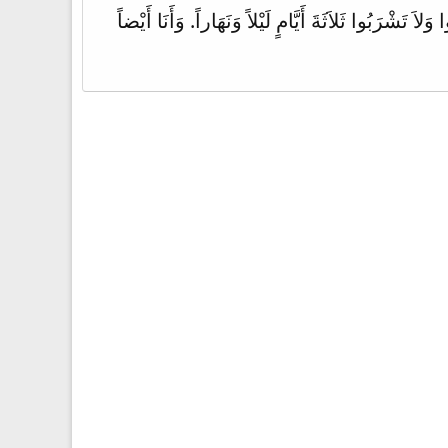
ْرَبُوا ثَلاَثَةَ أَيَّامٍ لَيْلاً وَنَهَاراً. وَأَنَا أَيْضاً