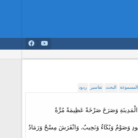
 المسموعة
البحث
تفاسير
ردود
الْمَدِينَةِ وَصَرَخَ صَرْخَةً عَظِيمَةً مُرَّةً
يَهُودِ وَصَوْمٌ وَبُكَاءٌ وَنَحِيبٌ. وَانْفَرَشَ مِسْحٌ وَرَمَادٌ