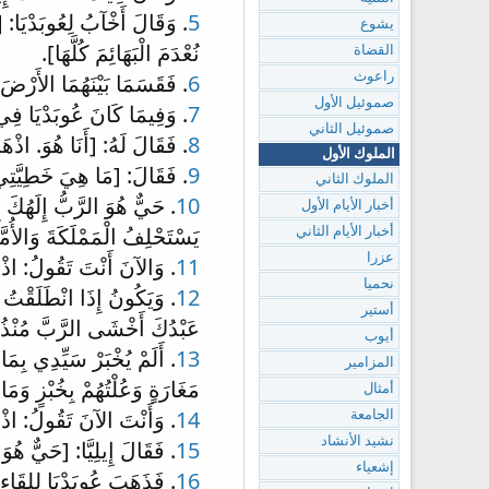
5
. وَقَالَ أَخْآبُ لِعُوبَدْيَا: [
يشوع
نُعْدَمَ الْبَهَائِمَ كُلَّهَا].
القضاة
6
. فَقَسَمَا بَيْنَهُمَا الأَرْض
راعوث
صموئيل الأول
7
. وَفِيمَا كَانَ عُوبَدْيَا فِي ال
صموئيل الثاني
8
. فَقَالَ لَهُ: [أَنَا هُوَ. اذْهَ
الملوك الأول
9
. فَقَالَ: [مَا هِيَ خَطِيَّتِي ح
الملوك الثاني
10
. حَيٌّ هُوَ الرَّبُّ إِلَهُكَ إِ
أخبار الأيام الأول
يَسْتَحْلِفُ الْمَمْلَكَةَ وَالأُمَّة
أخبار الأيام الثاني
عزرا
11
. وَالآنَ أَنْتَ تَقُولُ: اذْهَ
نحميا
12
. وَيَكُونُ إِذَا انْطَلَقْتُ مِ
أستير
عَبْدُكَ أَخْشَى الرَّبَّ مُنْذُ
أيوب
13
. أَلَمْ يُخْبَرْ سَيِّدِي بِمَ
المزامير
مَغَارَةٍ وَعُلْتُهُمْ بِخُبْزٍ وَمَا
أمثال
14
. وَأَنْتَ الآنَ تَقُولُ: اذْهَ
الجامعة
نشيد الأنشاد
15
. فَقَالَ إِيلِيَّا: [حَيٌّ هُوَ
إشعياء
16
. فَذَهَبَ عُوبَدْيَا لِلِقَاءِ 