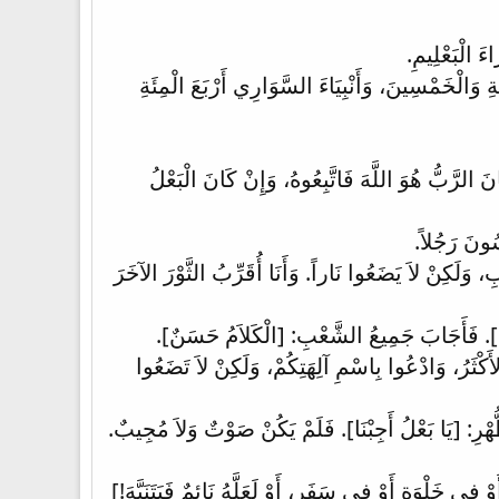
ءَ الْبَعْلِيمِ.
ةِ وَالْخَمْسِينَ، وَأَنْبِيَاءَ السَّوَارِي أَرْبَعَ الْمِئَةِ
 الرَّبُّ هُوَ اللَّهَ فَاتَّبِعُوهُ، وَإِنْ كَانَ الْبَعْلُ
ْسُونَ رَجُلاً.
 وَلَكِنْ لاَ يَضَعُوا نَاراً. وَأَنَا أُقَرِّبُ الثَّوْرَ الآخَرَ
للَّهُ]. فَأَجَابَ جَمِيعُ الشَّعْبِ: [الْكَلاَمُ حَسَنٌ].
مُ الأَكْثَرُ، وَادْعُوا بِاسْمِ آلِهَتِكُمْ، وَلَكِنْ لاَ تَضَعُوا
هْرِ: [يَا بَعْلُ أَجِبْنَا]. فَلَمْ يَكُنْ صَوْتٌ وَلاَ مُجِيبٌ.
 فِي خَلْوَةٍ أَوْ فِي سَفَرٍ، أَوْ لَعَلَّهُ نَائِمٌ فَيَتَنَبَّهَ!]