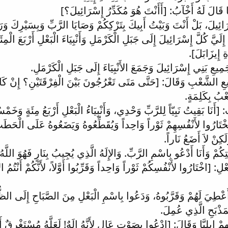
َّا قَالَ لَهُ أَخْآبُ: [أَأَنْتَ هُوَ مُكَدِّرُ إِسْرَائِيلَ؟]
َائِيلَ، بَلْ أَنْتَ وَبَيْتُ أَبِيكَ بِتَرْكِكُمْ وَصَايَا الرَّبِّ وَبِسَيْرِكَ وَرَا
َيَّ كُلَّ إِسْرَائِيلَ إِلَى جَبَلِ الْكَرْمَلِ وَأَنْبِيَاءَ الْبَعْلِ أَرْبَعَ الْمِئَ
ِ إِيزَابَلَ].
ِيعِ بَنِي إِسْرَائِيلَ وَجَمَعَ الأَنْبِيَاءَ إِلَى جَبَلِ الْكَرْمَلِ.
َمِيعِ الشَّعْبِ وَقَالَ: [حَتَّى مَتَى تَعْرُجُونَ بَيْنَ الْفِرْقَتَيْنِ؟ إِنْ كَانَ
عْبُ بِكَلِمَةٍ.
ِ: [أَنَا بَقِيتُ نَبِيّاً لِلرَّبِّ وَحْدِي، وَأَنْبِيَاءُ الْبَعْلِ أَرْبَعُ مِئَةٍ وَخَم
يَخْتَارُوا لأَنْفُسِهِمْ ثَوْراً وَاحِداً وَيُقَطِّعُوهُ وَيَضَعُوهُ عَلَى الْحَطَبِ،
كِنْ لاَ أَضَعُ نَاراً.
تِكُمْ وَأَنَا أَدْعُو بِاسْمِ الرَّبِّ. وَالإِلَهُ الَّذِي يُجِيبُ بِنَارٍ فَهُوَ ا
لْبَعْلِ: [اخْتَارُوا لأَنْفُسِكُمْ ثَوْراً وَاحِداً وَقَرِّبُوا أَوَّلاً، لأَنَّكُمْ أَنْتُ
أُعْطِيَ لَهُمْ وَقَرَّبُوهُ، وَدَعُوا بِاسْمِ الْبَعْلِ مِنَ الصَّبَاحِ إِلَى الظُّ
َذْبَحِ الَّذِي عُمِلَ.
ْ إِيلِيَّا وَقَالَ: [ادْعُوا بِصَوْتٍ عَالٍ لأَنَّهُ إِلَهٌ! لَعَلَّهُ مُسْتَغْرِقٌ أَوْ