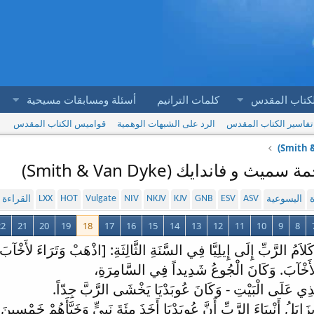
لكتاب المقدس
كلمات الترانيم
أسئلة ومسابقات مسيحية
تفاسير الكتاب المقدس
الرد على الشبهات الوهمية
قواميس الكتاب المقدس
LXX
HOT
Vulgate
NIV
NKJV
KJV
GNB
ESV
ASV
ة
اليسوعية
القراءة
22
21
20
19
18
17
16
15
14
13
12
11
10
9
8
نَ كَلاَمُ الرَّبِّ إِلَى إِيلِيَّا فِي السَّنَةِ الثَّالِثَةِ: [اذْهَبْ وَتَرَاءَ لأ
َى لأَخْآبَ. وَكَانَ الْجُوعُ شَدِيداً فِي السَّامِرَةِ،
َّذِي عَلَى الْبَيْتِ - وَكَانَ عُوبَدْيَا يَخْشَى الرَّبَّ جِدّاً.
بَلُ أَنْبِيَاءَ الرَّبِّ أَنَّ عُوبَدْيَا أَخَذَ مِئَةَ نَبِيٍّ وَخَبَّأَهُمْ خَمْسِينَ