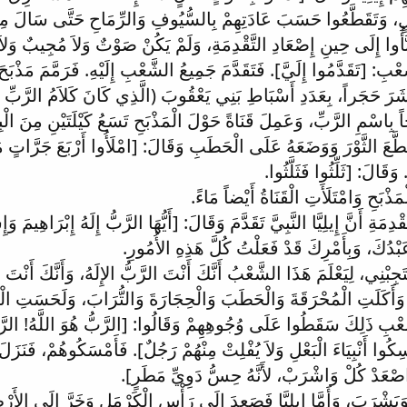
 وَتَقَطَّعُوا حَسَبَ عَادَتِهِمْ بِالسُّيُوفِ وَالرِّمَاحِ حَتَّى سَالَ مِنْه
نَبَّأُوا إِلَى حِينِ إِصْعَادِ التَّقْدِمَةِ، وَلَمْ يَكُنْ صَوْتٌ وَلاَ مُجِيبٌ وَلا
َعْبِ: [تَقَدَّمُوا إِلَيَّ]. فَتَقَدَّمَ جَمِيعُ الشَّعْبِ إِلَيْهِ. فَرَمَّمَ مَذْبَحَ 
ْ عَشَرَ حَجَراً، بِعَدَدِ أَسْبَاطِ بَنِي يَعْقُوبَ (الَّذِي كَانَ كَلاَمُ الرَّبِّ
ً بِاسْمِ الرَّبِّ، وَعَمِلَ قَنَاةً حَوْلَ الْمَذْبَحِ تَسَعُ كَيْلَتَيْنِ مِنَ الْبِ
َطَّعَ الثَّوْرَ وَوَضَعَهُ عَلَى الْحَطَبِ وَقَالَ: [امْلَأُوا أَرْبَعَ جَرَّات
 وَقَالَ: [ثَلِّثُوا فَثَلَّثُوا.
ْبَحِ وَامْتَلَأَتِ الْقَنَاةُ أَيْضاً مَاءً.
دِمَةِ أَنَّ إِيلِيَّا النَّبِيَّ تَقَدَّمَ وَقَالَ: [أَيُّهَا الرَّبُّ إِلَهُ إِبْرَاهِيمَ وَ
بْدُكَ، وَبِأَمْرِكَ قَدْ فَعَلْتُ كُلَّ هَذِهِ الأُمُورِ.
ِبْنِي، لِيَعْلَمَ هَذَا الشَّعْبُ أَنَّكَ أَنْتَ الرَّبُّ الإِلَهُ، وَأَنَّكَ أَنْتَ
أَكَلَتِ الْمُحْرَقَةَ وَالْحَطَبَ وَالْحِجَارَةَ وَالتُّرَابَ، وَلَحَسَتِ الْمِي
عْبِ ذَلِكَ سَقَطُوا عَلَى وُجُوهِهِمْ وَقَالُوا: [الرَّبُّ هُوَ اللَّهُ! الرَّبّ
ْسِكُوا أَنْبِيَاءَ الْبَعْلِ وَلاَ يُفْلِتْ مِنْهُمْ رَجُلٌ]. فَأَمْسَكُوهُمْ، فَنَزَلَ
[اصْعَدْ كُلْ وَاشْرَبْ، لأَنَّهُ حِسُّ دَوِيِّ مَطَرٍ].
َيَشْرَبَ، وَأَمَّا إِيلِيَّا فَصَعِدَ إِلَى رَأْسِ الْكَرْمَلِ وَخَرَّ إِلَى الأَرْضِ