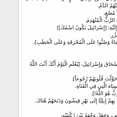
ُمُ الدَّمُ.
َ مُصْغٍ،
الرَّبِّ الْمُنْهَدِمَ.
 إِلَيْهِ: [إِسْرَائِيلَ يَكُونُ اسْمُكَ])
زْرِ.
ٍ مَاءً وَصُبُّوا عَلَى الْمُحْرَقَةِ وَعَلَى الْحَطَبِ].
إِسْحَاقَ وَإِسْرَائِيلَ، لِيُعْلَمِ الْيَوْمَ أَنَّكَ أَنْتَ اللَّهُ
 حَوَّلْتَ قُلُوبَهُمْ رُجُوعاً].
َاهَ الَّتِي فِي الْقَنَاةِ.
ُ هُوَ اللَّهُ!].
 بِهِمْ إِيلِيَّا إِلَى نَهْرِ قِيشُونَ وَذَبَحَهُمْ هُنَاكَ.
، وَجَعَلَ وَجْهَهُ بَيْنَ رُكْبَتَيْهِ.