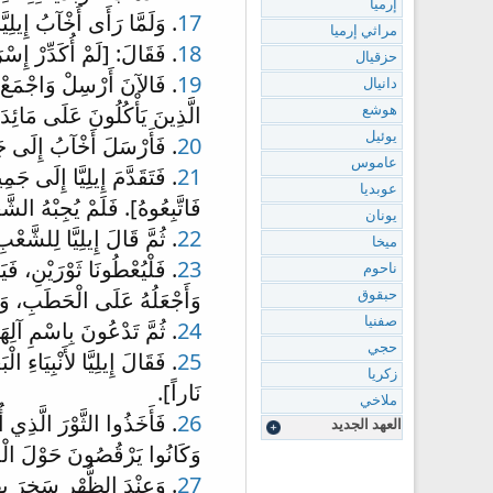
إرميا
17
. وَلَمَّا رَأَى أَخْآبُ إِيلِي
مراثي إرميا
18
. فَقَالَ: [لَمْ أُكَدِّرْ إِسْر
حزقيال
19
. فَالآنَ أَرْسِلْ وَاجْمَعْ إِل
دانيال
الَّذِينَ يَأْكُلُونَ عَلَى مَائِدَة
هوشع
يوئيل
20
. فَأَرْسَلَ أَخْآبُ إِلَى جَم
عاموس
21
. فَتَقَدَّمَ إِيلِيَّا إِلَى ج
عوبديا
فَاتَّبِعُوهُ]. فَلَمْ يُجِبْهُ الشَّ
يونان
22
. ثُمَّ قَالَ إِيلِيَّا لِلشَّعْب
ميخا
23
. فَلْيُعْطُونَا ثَوْرَيْنِ، فَ
ناحوم
وَأَجْعَلُهُ عَلَى الْحَطَبِ، وَلَ
حبقوق
صفنيا
24
. ثُمَّ تَدْعُونَ بِاسْمِ آلِهَ
حجي
25
. فَقَالَ إِيلِيَّا لأَنْبِيَاءِ ا
زكريا
نَاراً].
ملاخي
26
. فَأَخَذُوا الثَّوْرَ الَّذِي 
العهد الجديد
وَكَانُوا يَرْقُصُونَ حَوْلَ الْم
27
. وَعِنْدَ الظُّهْرِ سَخِرَ بِهِم