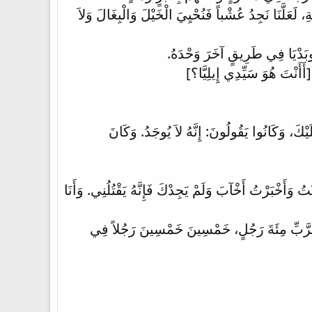
عَلَّنَا نَجِدُ عُشْباً فَنُحْيِيَ الْخَيْلَ وَالْبِغَالَ وَلاَ
وبَدْيَا فِي طَرِيقٍ آخَرَ وَحْدَهُ.
أَأَنْتَ هُوَ سَيِّدِي إِيلِيَّا؟]
لَيْكَ، وَكَانُوا يَقُولُونَ: إِنَّهُ لاَ يُوجَدُ. وَكَانَ
ُ وَأَخْبَرْتُ أَخْآبَ وَلَمْ يَجِدْكَ فَإِنَّهُ يَقْتُلُنِي. وَأَنَا
َاءِ الرَّبِّ مِئَةَ رَجُلٍ، خَمْسِينَ خَمْسِينَ رَجُلاً فِي