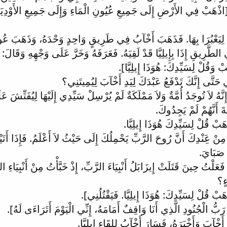
اذْهَبْ فِي الأَرْضِ إِلَى جَمِيعِ عُيُونِ الْمَاءِ وَإِلَى جَمِيعِ الأَوْدِيَةِ، لَ
َ لِيَعْبُرَا بِهَا. فَذَهَبَ أَخْآبُ فِي طَرِيقٍ وَاحِدٍ وَحْدَهُ، وَذَهَبَ عُ
طَّرِيقِ إِذَا بِإِيلِيَّا قَدْ لَقِيَهُ. فَعَرَفَهُ وَخَرَّ عَلَى وَجْهِهِ وَقَالَ: [
بْ وَقُلْ لِسَيِّدِكَ: هُوَذَا إِيلِيَّا].
َتَّى إِنَّكَ تَدْفَعُ عَبْدَكَ لِيَدِ أَخْآبَ لِيُمِيتَنِي؟
نَّهُ لاَ تُوجَدُ أُمَّةٌ وَلاَ مَمْلَكَةٌ لَمْ يُرْسِلْ سَيِّدِي إِلَيْهَا لِيُفَتِّشَ عَ
َ أَنَّهُمْ لَمْ يَجِدُوكَ.
بْ قُلْ لِسَيِّدِكَ هُوَذَا إِيلِيَّا.
نْ عَِنْدِكَ أَنَّ رُوحَ الرَّبِّ يَحْمِلُكَ إِلَى حَيْثُ لاَ أَعْلَمُ. فَإِذَا أَتَيْت
 صَبَايَ.
ا فَعَلْتُ حِينَ قَتَلَتْ إِيزَابَلُ أَنْبِيَاءَ الرَّبِّ، إِذْ خَبَّأْتُ مِنْ أَنْبِي
ءٍ؟
بْ قُلْ لِسَيِّدِكَ: هُوَذَا إِيلِيَّا. فَيَقْتُلُنِي].
 رَبُّ الْجُنُودِ الَّذِي أَنَا وَاقِفٌ أَمَامَهُ، إِنِّي الْيَوْمَ أَتَرَاءَى لَهُ].
أَخْآبَ وَأَخْبَرَهُ، فَسَارَ أَخْآبُ لِلِقَاءِ إِيلِيَّا.