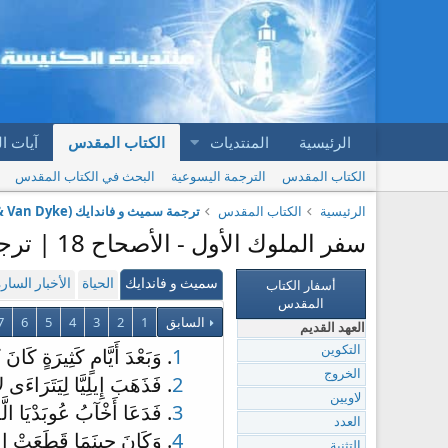
الرئيسية
المنتديات
الكتاب المقدس
آيات ا
الكتاب المقدس
الترجمة اليسوعية
البحث في الكتاب المقدس
الرئيسية
الكتاب المقدس
ترجمة سميث و فاندايك (Smith & Van Dyke)
سفر الملوك الأول - الأصحاح 18 | ترجمة سميث و فاندايك (Smith & Van Dyke)
أسفار الكتاب
سميث و فاندايك
الحياة
الأخبار السار
المقدس
السابق
1
2
3
4
5
6
7
العهد القديم
1
. وَبَعْدَ أَيَّامٍ كَثِيرَةٍ كَا
التكوين
الخروج
2
. فَذَهَبَ إِيلِيَّا لِيَتَرَاء
لاويين
3
. فَدَعَا أَخْآبُ عُوبَدْيَا ال
العدد
4
. وَكَانَ حِينَمَا قَطَعَتْ إِيزَا
التثنية