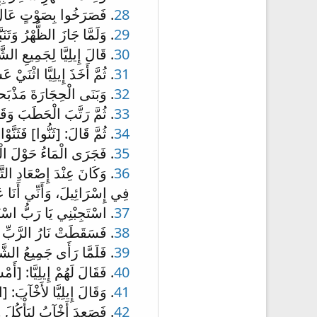
28
. فَصَرَخُوا بِصَوْتٍ عَالٍ،
29
. وَلَمَّا جَازَ الظُّهْرُ وَتَ
30
. قَالَ إِيلِيَّا لِجَمِيعِ الشّ
31
. ثُمَّ أَخَذَ إِيلِيَّا اثْنَي
32
. وَبَنَى الْحِجَارَةَ مَذْبَحا
33
. ثُمَّ رَتَّبَ الْحَطَبَ وَق
34
. ثُمَّ قَالَ: [ثَنُّوا] فَثَنَّوْا.
35
. فَجَرَى الْمَاءُ حَوْلَ الْمَذ
36
. وَكَانَ عِنْدَ إِصْعَادِ التَّقْ
فِي إِسْرَائِيلَ، وَأَنِّي أَنَا عَ
37
. اسْتَجِبْنِي يَا رَبُّ اسْتَج
38
. فَسَقَطَتْ نَارُ الرَّبِّ وَ
39
. فَلَمَّا رَأَى جَمِيعُ الشَّ
40
. فَقَالَ لَهُمْ إِيلِيَّا: [أَم
41
. وَقَالَ إِيلِيَّا لأَخْآبَ: 
42
. فَصَعِدَ أَخْآبُ لِيَأْكُلَ و