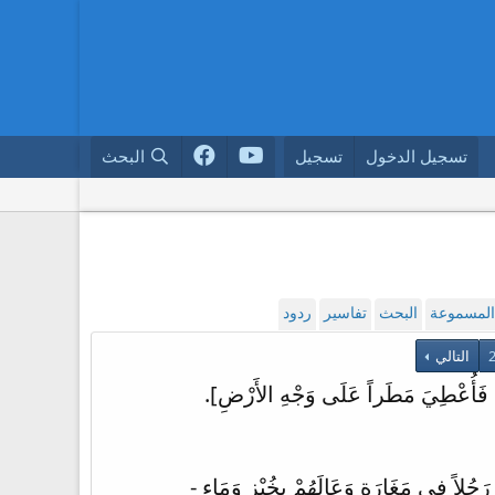
تسجيل الدخول
تسجيل
البحث
 المسموعة
البحث
تفاسير
ردود
التالي
َخْآبَ فَأُعْطِيَ مَطَراً عَلَى وَجْهِ الأَرْضِ].
 رَجُلاً فِي مَغَارَةٍ وَعَالَهُمْ بِخُبْزٍ وَمَاءٍ -