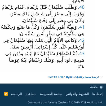
الأَيَّامِ].
40
. وَطَلَبَ سُلَيْمَانُ قَتْلَ يَرُبْعَامَ، فَقَامَ يَرُبْعَامُ
وَهَرَبَ إِلَى مِصْرَ إِلَى شِيشَقَ مَلِكِ مِصْرَ.
وَكَانَ فِي مِصْرَ إِلَى وَفَاةِ سُلَيْمَانَ.
41
. وَبَقِيَّةُ أُمُورِ سُلَيْمَانَ وَكُلُّ مَا صَنَعَ وَحِكْمَتُهُ
هِيَ مَكْتُوبَةٌ فِي سِفْرِ أُمُورِ سُلَيْمَانَ.
42
. وَكَانَتِ الأَيَّامُ الَّتِي مَلَكَ فِيهَا سُلَيْمَانُ فِي
أُورُشَلِيمَ عَلَى كُلِّ إِسْرَائِيلَ أَرْبَعِينَ سَنَةً.
43
. ثُمَّ اضْطَجَعَ سُلَيْمَانُ مَعَ آبَائِهِ وَدُفِنَ فِي
مَدِينَةِ دَاوُدَ أَبِيهِ، وَمَلَكَ رَحُبْعَامُ ابْنُهُ عِوَضاً
عَنْهُ.
ترجمة سميث و فاندايك (Smith & Van Dyke)
Arabic
إتصل بنا
الشروط والقوانين
سياسة الخصوصية
مساعدة
الرئيسية
R
S
S
®
Community platform by XenForo
© 2010-2021 XenForo Ltd.