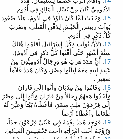
14
. وَأَقَامَ الرَّبُّ خَصْماً لِسُلَيْمَانَ: هَدَدَ
الأَدُومِيَّ كَانَ مِنْ نَسْلِ الْمَلِكِ فِي أَدُومَ.
15
. وَحَدَثَ لَمَّا كَانَ دَاوُدُ فِي أَدُومَ، عِنْدَ صُعُودِ
يُوآبَ رَئِيسِ الْجَيْشِ لِدَفْنِ الْقَتْلَى، وَضَرَبَ
كُلَّ ذَكَرٍ فِي أَدُومَ.
16
. (لأَنَّ يُوآبَ وَكُلَّ إِسْرَائِيلَ أَقَامُوا هُنَاكَ
سِتَّةَ أَشْهُرٍ حَتَّى أَفْنُوا كُلَّ ذَكَرٍ فِي أَدُومَ).
17
. أَنَّ هَدَدَ هَرَبَ هُوَ وَرِجَالٌ أَدُومِيُّونَ مِنْ
عَبِيدِ أَبِيهِ مَعَهُ لِيَأْتُوا مِصْرَ. وَكَانَ هَدَدُ غُلاَماً
صَغِيراً.
18
. وَقَامُوا مِنْ مِدْيَانَ وَأَتُوا إِلَى فَارَانَ
وَأَخَذُوا مَعَهُمْ رِجَالاً مِنْ فَارَانَ وَأَتُوا إِلَى مِصْرَ
إِلَى فِرْعَوْنَ مَلِكِ مِصْرَ، فَأَعْطَاهُ بَيْتاً وَعَيَّنَ لَهُ
طَعَاماً وَأَعْطَاهُ أَرْضاً.
19
. فَوَجَدَ هَدَدُ نِعْمَةً فِي عَيْنَيْ فِرْعَوْنَ جِدّاً،
وَزَوَّجَهُ أُخْتَ امْرَأَتِهِ (أُخْتَ تَحْفَنِيسَ الْمَلِكَةِ).