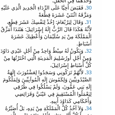
وَحْدَهُمَا فِي الْحَقْلِ.
30
. فَقَبَضَ أَخِيَّا عَلَى الرِّدَاءِ الْجَدِيدِ الَّذِي عَلَيْهِ
وَمَزَّقَهُ اثْنَتَيْ عَشَرَةَ قِطْعَةً
31
. وَقَالَ لِيَرُبْعَامَ: [خُذْ لِنَفْسِكَ عَشَرَ قِطَعٍ،
لأَنَّهُ هَكَذَا قَالَ الرَّبُّ إِلَهُ إِسْرَائِيلَ: هَئَنَذَا أُمَزِّقُ
الْمَمْلَكَةَ مِنْ يَدِ سُلَيْمَانَ وَأُعْطِيكَ عَشَرَةَ
أَسْبَاطٍ.
32
. وَيَكُونُ لَهُ سِبْطٌ وَاحِدٌ مِنْ أَجْلِ عَبْدِي دَاوُدَ
وَمِنْ أَجْلِ أُورُشَلِيمَ الْمَدِينَةِ الَّتِي اخْتَرْتُهَا مِنْ
كُلِّ أَسْبَاطِ إِسْرَائِيلَ،
33
. لأَنَّهُمْ تَرَكُونِي وَسَجَدُوا لِعَشْتُورَثَ إِلَهَةُ
الصَّيْدُونِيِّينَ وَلِكَمُوشَ إِلَهِ الْمُوآبِيِّينَ وَلِمَلْكُومَ
إِلَهِ بَنِي عَمُّونَ، وَلَمْ يَسْلُكُوا فِي طُرُقِي
لِيَعْمَلُوا الْمُسْتَقِيمَ فِي عَيْنَيَّ وَفَرَائِضِي
وَأَحْكَامِي كَدَاوُدَ أَبِيهِ.
34
. وَلاَ آخُذُ كُلَّ الْمَمْلَكَةِ مِنْ يَدِهِ، بَلْ أُصَيِّرُهُ