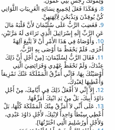
وَلِمُولَكَ رِجْسِ بَنِي عَمُّونَ.
8
. وَهَكَذَا فَعَلَ لِجَمِيعِ نِسَائِهِ الْغَرِيبَاتِ اللَّوَاتِي
كُنَّ يُوقِدْنَ وَيَذْبَحْنَ لِآلِهَتِهِنَّ.
9
. فَغَضِبَ الرَّبُّ عَلَى سُلَيْمَانَ لأَنَّ قَلْبَهُ مَالَ
عَنِ الرَّبِّ إِلَهِ إِسْرَائِيلَ الَّذِي تَرَاءَى لَهُ مَرَّتَيْنِ،
10
. وَأَوْصَاهُ فِي هَذَا الأَمْرِ أَنْ لاَ يَتَّبِعَ آلِهَةً
أُخْرَى. فَلَمْ يَحْفَظْ مَا أَوْصَى بِهِ الرَّبُّ.
11
. فَقَالَ الرَّبُّ لِسُلَيْمَانَ: [مِنْ أَجْلِ أَنَّ ذَلِكَ
عِنْدَكَ، وَلَمْ تَحْفَظْ عَهْدِي وَفَرَائِضِيَ الَّتِي
أَوْصَيْتُكَ بِهَا، فَإِنِّي أُمَزِّقُ الْمَمْلَكَةَ عَنْكَ تَمْزِيقاً
وَأُعْطِيهَا لِعَبْدِكَ.
12
. إِلاَّ إِنِّي لاَ أَفْعَلُ ذَلِكَ فِي أَيَّامِكَ، مِنْ أَجْلِ
دَاوُدَ أَبِيكَ، بَلْ مِنْ يَدِ ابْنِكَ أُمَزِّقُهَا.
13
. عَلَى أَنِّي لاَ أُمَزِّقُ مِنْكَ الْمَمْلَكَةَ كُلَّهَا، بَلْ
أُعْطِي سِبْطاً وَاحِداً لاِبْنِكَ، لأَجْلِ دَاوُدَ عَبْدِي،
وَلأَجْلِ أُورُشَلِيمَ الَّتِي اخْتَرْتُهَا].