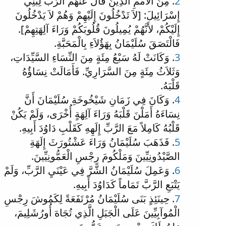
2
. مِنَ الأُمَمِ الَّذِينَ قَالَ عَنْهُمُ الرَّبُّ لِبَنِي
إِسْرَائِيلَ: [لاَ تَدْخُلُونَ إِلَيْهِمْ وَهُمْ لاَ يَدْخُلُونَ
إِلَيْكُمْ، لأَنَّهُمْ يُمِيلُونَ قُلُوبَكُمْ وَرَاءَ آلِهَتِهِمْ].
فَالْتَصَقَ سُلَيْمَانُ بِهَؤُلاَءِ بِالْمَحَبَّةِ.
3
. وَكَانَتْ لَهُ سَبْعُ مِئَةٍ مِنَ النِّسَاءِ السَّيِّدَاتِ،
وَثَلاَثُ مِئَةٍ مِنَ السَّرَارِيِّ. فَأَمَالَتْ نِسَاؤُهُ
قَلْبَهُ.
4
. وَكَانَ فِي زَمَانِ شَيْخُوخَةِ سُلَيْمَانَ أَنَّ
نِسَاءَهُ أَمَلْنَ قَلْبَهُ وَرَاءَ آلِهَةٍ أُخْرَى، وَلَمْ يَكُنْ
قَلْبُهُ كَامِلاً مَعَ الرَّبِّ إِلَهِهِ كَقَلْبِ دَاوُدَ أَبِيهِ.
5
. فَذَهَبَ سُلَيْمَانُ وَرَاءَ عَشْتُورَثَ إِلَهَةِ
الصَّيْدُونِيِّينَ وَمَلْكُومَ رِجْسِ الْعَمُّونِيِّينَ.
6
. وَعَمِلَ سُلَيْمَانُ الشَّرَّ فِي عَيْنَيِ الرَّبِّ، وَلَمْ
يَتْبَعِ الرَّبَّ تَمَاماً كَدَاوُدَ أَبِيهِ.
7
. حِينَئِذٍ بَنَى سُلَيْمَانُ مُرْتَفَعَةً لِكَمُوشَ رِجْسِ
الْمُوآبِيِّينَ عَلَى الْجَبَلِ الَّذِي تُجَاهَ أُورُشَلِيمَ،