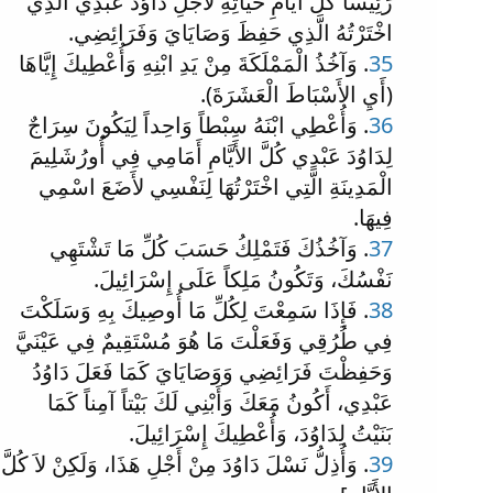
رَئِيساً كُلَّ أَيَّامِ حَيَاتِهِ لأَجْلِ دَاوُدَ عَبْدِي الَّذِي
اخْتَرْتُهُ الَّذِي حَفِظَ وَصَايَايَ وَفَرَائِضِي.
35
. وَآخُذُ الْمَمْلَكَةَ مِنْ يَدِ ابْنِهِ وَأُعْطِيكَ إِيَّاهَا
(أَيِ الأَسْبَاطَ الْعَشَرَةَ).
36
. وَأُعْطِي ابْنَهُ سِبْطاً وَاحِداً لِيَكُونَ سِرَاجٌ
لِدَاوُدَ عَبْدِي كُلَّ الأَيَّامِ أَمَامِي فِي أُورُشَلِيمَ
الْمَدِينَةِ الَّتِي اخْتَرْتُهَا لِنَفْسِي لأَضَعَ اسْمِي
فِيهَا.
37
. وَآخُذُكَ فَتَمْلِكُ حَسَبَ كُلِّ مَا تَشْتَهِي
نَفْسُكَ، وَتَكُونُ مَلِكاً عَلَى إِسْرَائِيلَ.
38
. فَإِذَا سَمِعْتَ لِكُلِّ مَا أُوصِيكَ بِهِ وَسَلَكْتَ
فِي طُرُقِي وَفَعَلْتَ مَا هُوَ مُسْتَقِيمٌ فِي عَيْنَيَّ
وَحَفِظْتَ فَرَائِضِي وَوَصَايَايَ كَمَا فَعَلَ دَاوُدُ
عَبْدِي، أَكُونُ مَعَكَ وَأَبْنِي لَكَ بَيْتاً آمِناً كَمَا
بَنَيْتُ لِدَاوُدَ، وَأُعْطِيكَ إِسْرَائِيلَ.
39
. وَأُذِلُّ نَسْلَ دَاوُدَ مِنْ أَجْلِ هَذَا، وَلَكِنْ لاَ كُلَّ