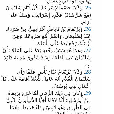
بِهَا وَمَلَكُوا فِي دِمَشْقَ.
25
. وَكَانَ خَصْماً لإِسْرَائِيلَ كُلَّ أَيَّامِ سُلَيْمَانَ
(مَعَ شَرِّ هَدَدَ). فَكَرِهَ إِسْرَائِيلَ، وَمَلَكَ عَلَى
أَرَامَ.
26
. وَيَرُبْعَامُ بْنُ نَابَاطَ، أَفْرَايِمِيٌّ مِنْ صَرَدَةَ،
عَبْدٌ لِسُلَيْمَانَ. وَاسْمُ أُمِّهِ صَرُوعَةُ، وَهِيَ
أَرْمَلَةٌ، رَفَعَ يَدَهُ عَلَى الْمَلِكِ.
27
. وَهَذَا هُوَ سَبَبُ رَفْعِهِ يَدَهُ عَلَى الْمَلِكِ: أَنَّ
سُلَيْمَانَ بَنَى الْقَلْعَةَ وَسَدَّ شُقُوقَ مَدِينَةِ دَاوُدَ
أَبِيهِ.
28
. وَكَانَ يَرُبْعَامُ جَبَّارَ بَأْسٍ. فَلَمَّا رَأَى
سُلَيْمَانُ الْغُلاَمَ أَنَّهُ عَامِلٌ شُغْلاً أَقَامَهُ عَلَى كُلِّ
أَعْمَالِ بَيْتِ يُوسُفَ.
29
. وَكَانَ فِي ذَلِكَ الزَّمَانِ لَمَّا خَرَجَ يَرُبْعَامُ
مِنْ أُورُشَلِيمَ أَنَّهُ لاَقَاهُ أَخِيَّا الشِّيلُونِيُّ النَّبِيُّ
فِي الطَّرِيقِ وَهُوَ لاَبِسٌ رِدَاءً جَدِيداً، وَهُمَا