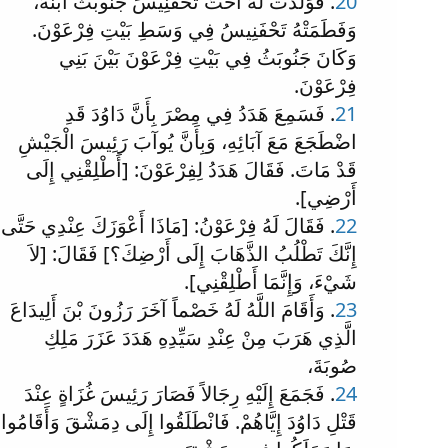
20
. فَوَلَدَتْ لَهُ أُخْتُ تَحْفَنِيسَ جَنُوبَثَ ابْنَهُ،
وَفَطَمَتْهُ تَحْفَنِيسُ فِي وَسَطِ بَيْتِ فِرْعَوْنَ.
وَكَانَ جَنُوبَثُ فِي بَيْتِ فِرْعَوْنَ بَيْنَ بَنِي
فِرْعَوْنَ.
21
. فَسَمِعَ هَدَدُ فِي مِصْرَ بِأَنَّ دَاوُدَ قَدِ
اضْطَجَعَ مَعَ آبَائِهِ، وَبِأَنَّ يُوآبَ رَئِيسَ الْجَيْشِ
قَدْ مَاتَ. فَقَالَ هَدَدُ لِفِرْعَوْنَ: [أَطْلِقْنِي إِلَى
أَرْضِي].
22
. فَقَالَ لَهُ فِرْعَوْنُ: [مَاذَا أَعْوَزَكَ عِنْدِي حَتَّى
إِنَّكَ تَطْلُبُ الذَّهَابَ إِلَى أَرْضِكَ؟] فَقَالَ: [لاَ
شَيْءَ، وَإِنَّمَا أَطْلِقْنِي].
23
. وَأَقَامَ اللَّهُ لَهُ خَصْماً آخَرَ رَزُونَ بْنَ أَلِيدَاعَ
الَّذِي هَرَبَ مِنْ عِنْدِ سَيِّدِهِ هَدَدَ عَزَرَ مَلِكِ
صُوبَةَ،
24
. فَجَمَعَ إِلَيْهِ رِجَالاً فَصَارَ رَئِيسَ غُزَاةٍ عِنْدَ
قَتْلِ دَاوُدَ إِيَّاهُمْ. فَانْطَلَقُوا إِلَى دِمَشْقَ وَأَقَامُوا