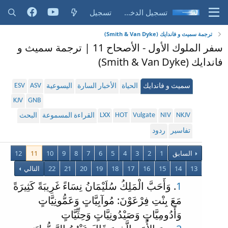
تسجيل الدخول
تسجيل
ترجمة سميث و فاندايك (Smith & Van Dyke)
سفر الملوك الأول - الأصحاح 11 | ترجمة سميث و
فاندايك (Smith & Van Dyke)
ESV
ASV
سميث و فاندايك
الحياة
الأخبار السارة
اليسوعية
KJV
GNB
LXX
HOT
Vulgate
NIV
NKJV
القراءة المسموعة
البحث
تفاسير
ردود
السابق
1
2
3
4
5
6
7
8
9
10
11
12
13
14
15
16
17
18
19
20
21
22
التالي
1
. وَأَحَبَّ الْمَلِكُ سُلَيْمَانُ نِسَاءً غَرِيبَةً كَثِيرَةً
مَعَ بِنْتِ فِرْعَوْنَ: مُوآبِيَّاتٍ وَعَمُّونِيَّاتٍ
وَأَدُومِيَّاتٍ وَصَيْدُونِيَّاتٍ وَحِثِّيَّاتٍ